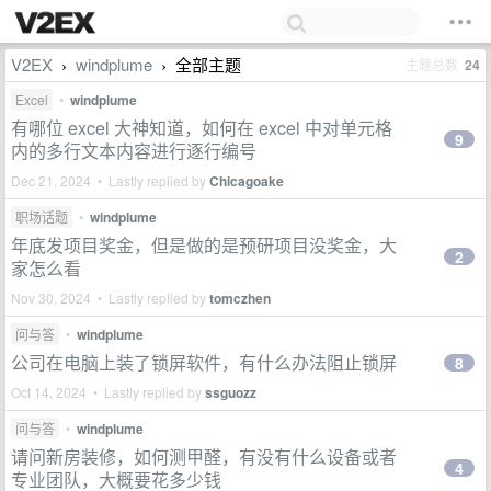
V2EX
windplume
全部主题
主题总数
24
›
›
Excel
•
windplume
有哪位 excel 大神知道，如何在 excel 中对单元格
9
内的多行文本内容进行逐行编号
Dec 21, 2024 • Lastly replied by
Chicagoake
职场话题
•
windplume
年底发项目奖金，但是做的是预研项目没奖金，大
2
家怎么看
Nov 30, 2024 • Lastly replied by
tomczhen
问与答
•
windplume
公司在电脑上装了锁屏软件，有什么办法阻止锁屏
8
Oct 14, 2024 • Lastly replied by
ssguozz
问与答
•
windplume
请问新房装修，如何测甲醛，有没有什么设备或者
4
专业团队，大概要花多少钱