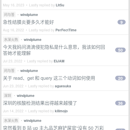
May 16, 2023 • Lastly replied by
LitSu
问与答
•
windplume
急性结膜炎要多久才能好
9
Aug 16, 2022 • Lastly replied by
PerFectTime
水深火热
•
windplume
今天我妈问滴滴侵犯隐私是什么意思，我该如何回
50
答她才能理解
Jul 23, 2022 • Lastly replied by
EIJAM
问与答
•
windplume
关于 read、get 和 query 这三个动词如何使用
20
Jun 23, 2022 • Lastly replied by
aguesuka
深圳
•
windplume
深圳的核酸检测结果出得越来越慢了
36
Jun 14, 2022 • Lastly replied by
killmojo
水深火热
•
windplume
突然看到 B 站 up 主九品芝麻铲屎官“没有 50 万彩