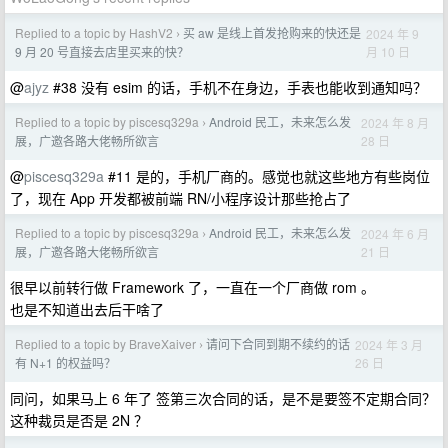
Replied to a topic by HashV2
买 aw 是线上首发抢购来的快还是
2024 年 9
›
月 10 日
9 月 20 号直接去店里买来的快？
@
ajyz
#38 没有 esim 的话，手机不在身边，手表也能收到通知吗？
Replied to a topic by piscesq329a
Android 民工，未来怎么发
2024 年 8 月
›
28 日
展，广邀各路大佬畅所欲言
@
piscesq329a
#11 是的，手机厂商的。感觉也就这些地方有些岗位
了，现在 App 开发都被前端 RN/小程序设计那些抢占了
Replied to a topic by piscesq329a
Android 民工，未来怎么发
2024 年 6 月
›
21 日
展，广邀各路大佬畅所欲言
很早以前转行做 Framework 了，一直在一个厂商做 rom 。
也是不知道出去后干啥了
Replied to a topic by BraveXaiver
请问下合同到期不续约的话
2024 年 3 月
›
26 日
有 N+1 的权益吗？
同问，如果马上 6 年了 签第三次合同的话，是不是要签不定期合同？
这种裁员是否是 2N ？