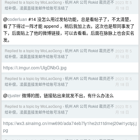
Replied to a topic by WoLaoGong
杭州 AR 公司 Rokid 裁员还不
2023 年 5
›
月 18 日
给补偿，凌晨直接发邮件给账号冻结了
@
coderluan
#14 没怎么用过发帖功能，总是看帖子了，不太清楚，
看了下得过一阵才能 append ，稍后我加上去。这次也是帮同事发了
下，后面贴上了他的微博链接，可以去看看。后面在脉脉上也会实名
发。
Replied to a topic by WoLaoGong
杭州 AR 公司 Rokid 裁员还不
2023 年 5
›
月 18 日
给补偿，凌晨直接发邮件给账号冻结了
https://i.imgur.com/UlgDNbG.jpg
Replied to a topic by WoLaoGong
杭州 AR 公司 Rokid 裁员还不
2023 年 5
›
月 18 日
给补偿，凌晨直接发邮件给账号冻结了
@
zjuster
微博的图，链接贴出来就发不出，有什么办法么
Replied to a topic by WoLaoGong
杭州 AR 公司 Rokid 裁员还不
2023 年 5
›
月 18 日
给补偿，凌晨直接发邮件给账号冻结了
https://wx3.sinaimg.cn/mw690/ada74eb7ly1he2ct1tdmej20wi1yctpj.j
pg