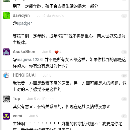
到了一定能年龄，孩子会占据生活的很大一部分
davidyin
Jun 5 via Android
87
@
spadger
等孩子到一定年龄，成年“孩子”就不再是重心，两人世界又成为
主旋律。
AsukaShen
Jun 5
4
88
@
magewu1223ll
并不是所有女人都这样，如果你找到的都是这
样的人，你有没有想过为什么？
HENQIGUAI
Jun 5
89
我觉着一方面是激素下降的原因，另一方面可能是人的问题，遇
上对的人了感觉不是这样的
1up
Jun 5 via iPhone
90
其实有意义，亲密关系啥的，但现在这社会搞得没意义
vcmt
Jun 5
91
生娃啊！！！！！！！！！麻批的传宗接代懂不！我要是你老
豆，我他老木的都不让你进家门！