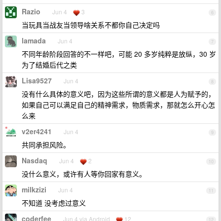
Razio
Jun 4
3
6
当玩具当战友当领导啥关系不都你自己决定吗
lamada
Jun 4
7
不同年龄阶段回答的不一样吧，可能 20 多岁纯粹是放纵，30 岁
为了结婚后代之类
Lisa9527
Jun 4
8
没有什么具体的意义吧，因为这些所谓的意义都是人为赋予的，
如果自己可以满足自己的精神需求，物质需求，那就怎么开心怎
么来
v2er4241
Jun 4
9
共同承担风险。
Nasdaq
Jun 4
2
10
没什么意义，或许有人等你回家有意义。
milkzizi
Jun 4
11
不知道 没考虑过意义
coderfee
Jun 4 via Android
12
12