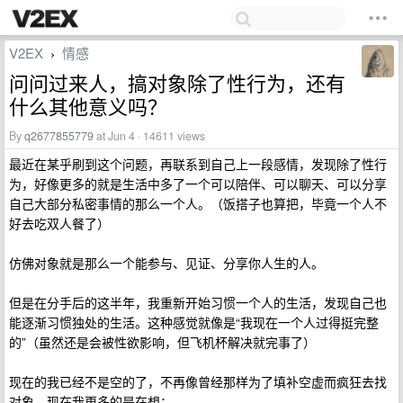
V2EX
情感
›
问问过来人，搞对象除了性行为，还有
什么其他意义吗？
By
q2677855779
at Jun 4 · 14611 views
最近在某乎刷到这个问题，再联系到自己上一段感情，发现除了性行
为，好像更多的就是生活中多了一个可以陪伴、可以聊天、可以分享
自己大部分私密事情的那么一个人。（饭搭子也算把，毕竟一个人不
好去吃双人餐了）
仿佛对象就是那么一个能参与、见证、分享你人生的人。
但是在分手后的这半年，我重新开始习惯一个人的生活，发现自己也
能逐渐习惯独处的生活。这种感觉就像是“我现在一个人过得挺完整
的”（虽然还是会被性欲影响，但飞机杯解决就完事了）
现在的我已经不是空的了，不再像曾经那样为了填补空虚而疯狂去找
对象，现在我更多的是在想：