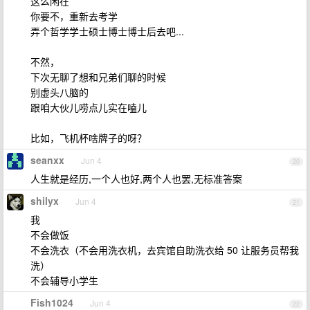
这么闲在
你要不，重新去考学
弄个哲学学士硕士博士博士后去吧...
不然，
下次无聊了想和兄弟们聊的时候
别虚头八脑的
跟咱大伙儿唠点儿实在嗑儿
比如，飞机杯啥牌子的呀？
seanxx
Jun 4
20
人生就是经历,一个人也好,两个人也罢,无标准答案
shilyx
Jun 4
21
我
不会做饭
不会洗衣（不会用洗衣机，去宾馆自助洗衣给 50 让服务员帮我
洗）
不会辅导小学生
Fish1024
Jun 4
22