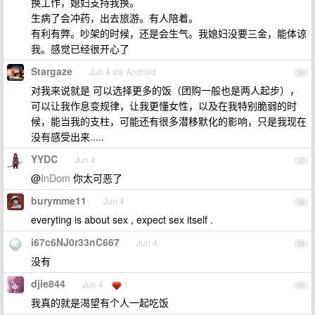
换工作，媳妇支持我换。
生病了会冲药，出去旅游。有人陪着。
有利有弊。吵架的时候，还是会生气。我媳妇没要三金，能体谅
我。感觉已经很开心了
Stargaze
Jun 4 via Android
36
对我来说就是 可以选择更多的饭（团购一般也是两人起步），
可以让我作息变规律，让我更懂女性，以及在我特别脆弱的时
候，能当我的支柱，可能还有很多潜移默化的影响，只是我现在
没有感受出来.....
YYDC
Jun 4
37
@
InDom
你太可恶了
burymme11
Jun 4
38
everyting is about sex , expect sex itself .
i67c6NJ0r33nC667
Jun 4
39
没有
djie844
Jun 4
1
40
我真的就是渴望有个人一起吃饭