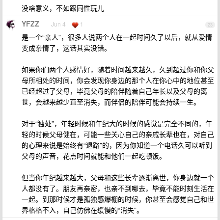
没啥意义，不如跟同性玩儿
YFZZ
Jun 4
1
23
是一个“亲人”，很多人说两个人在一起时间久了以后，就从爱情
变成亲情了，这话其实没错。
如果你们两个人感情好，随着时间越来越久，久到超过你和你父
母所相处的时间，你会发现你身边的那个人在你心中的地位甚至
已经超过了父母，毕竟父母的陪伴随着自己年长以及父母的离
世，会越来越少直至消失，而伴侣的陪伴可能会持续一生。
对于“独处”，年轻时候和年纪大的时候的感觉是完全不同的，年
轻的时候父母健在，可能一些关心自己的亲戚长辈也在，对自己
的心理来说是始终有“退路”的，因为你知道一个电话久可以听到
父母的声音，花点时间就能和他们一起吃顿饭。
但当你年纪越来越大，父母和这些长辈逐渐离世，你身边就一个
人都没有了。朋友再亲密，也亲不到哪去，毕竟不能时刻生活在
一起。到那时候才是孤独感爆棚的时候，你甚至会感觉自己和世
界格格不入，自己仿佛在缓慢的“消失”。