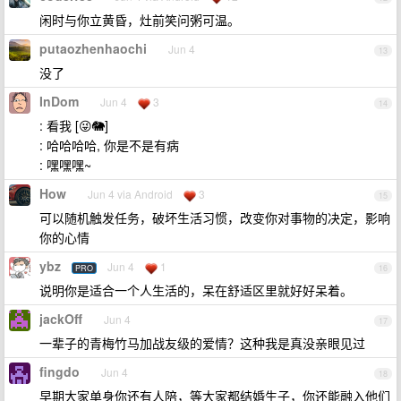
闲时与你立黄昏，灶前笑问粥可温。
putaozhenhaochi
Jun 4
13
没了
InDom
Jun 4
3
14
: 看我 [😜🐘]
: 哈哈哈哈, 你是不是有病
: 嘿嘿嘿~
How
Jun 4 via Android
3
15
可以随机触发任务，破坏生活习惯，改变你对事物的决定，影响
你的心情
ybz
Jun 4
1
PRO
16
说明你是适合一个人生活的，呆在舒适区里就好好呆着。
jackOff
Jun 4
17
一辈子的青梅竹马加战友级的爱情？这种我是真没亲眼见过
fingdo
Jun 4
18
早期大家单身你还有人陪，等大家都结婚生子，你还能融入他们