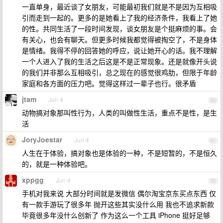
一直单身，最近谈了女朋友，可能最初我们就是不是因为互相吸
引而走到一起的。更多的是她看上了我的经济条件，我看上了她
的性。共同生活了一段时间发现，谈女朋友是个挺麻烦的事。会
有关心，也会有聊天。但更多时候我都觉得被掏空了，不是身体
是情绪。我得不停的回答她的呼应，说让她开心的话。我不理解
一个人进入了我的生活之后这是不是正常现象。还是就像开头说
的我们并非那么互相吸引，总之现在的感觉很鸡肋，但限于年龄
家庭和各方面的压力吧。觉得这样过一辈子也行。很矛盾
jtam
Jun 4
50
动物搞对象那叫性行为，人类的叫做性生活，重点不是性，是生
活
JoryJoestar
Jun 4
51
人生在于体验，搞对象也是体验的一种，不是短暂的，不是恒久
的，就是一种体验吧。
xppgg
Jun 4
52
手机对我来说 大部分时间就是发微信 偶尔淘宝京东买点东西 仅
有一款手游玩了很多年 抛开这些其实没什么用 我也不追求新款
毕竟很多年没什么创新了 作为这么一个工具 iPhone 挺好足够