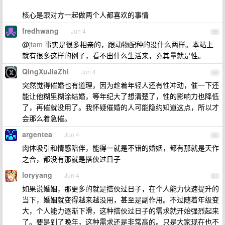
核心是跟对方一起做两个人都喜欢的事情
fredhwang
Jun 4
58
@
jtam
事实是很多相亲的，跟动物配种的没什么两样。本站上
就有很多这样的例子，看不出什么生活来，充其量就是性。
QingXuJiaZhi
Jun 4
59
突然觉得催婚也有道理，因为趁着年轻人还有性冲动，催一下还
能让他糊里糊涂结婚，等年纪大了想清楚了，性的影响力也降低
了，再催就没用了。我怀疑催婚的人可能隐约知道这点，所以才
会那么着急催。
argentea
Jun 4
60
肉体吸引和情感陪伴，能得一就是不错的婚姻，都有那就是天作
之合，都没有那就是搭伙过日子
loryyang
Jun 4
61
如果说婚姻，那更多的就是搭伙过日子，在个人能力快速提升的
当下，婚姻就变得越来越没用，甚至是副作用。不过随着年级变
大，个人能力逐渐下滑，这种搭伙过日子的需求就开始强烈起来
了。要是到了晚年，这种需求还是非常高的。只是大家现在也不