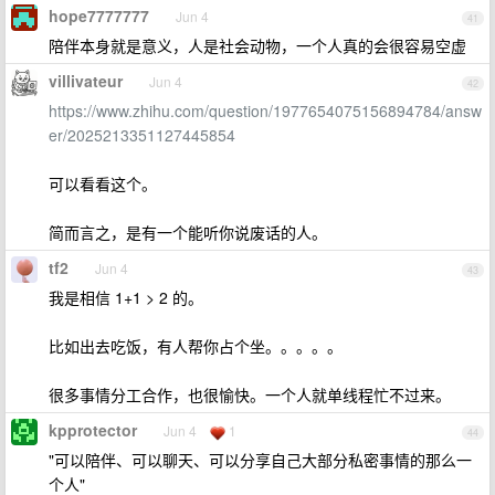
hope7777777
Jun 4
41
陪伴本身就是意义，人是社会动物，一个人真的会很容易空虚
villivateur
Jun 4
42
https://www.zhihu.com/question/1977654075156894784/answ
er/2025213351127445854
可以看看这个。
简而言之，是有一个能听你说废话的人。
tf2
Jun 4
43
我是相信 1+1 > 2 的。
比如出去吃饭，有人帮你占个坐。。。。。
很多事情分工合作，也很愉快。一个人就单线程忙不过来。
kpprotector
Jun 4
1
44
"可以陪伴、可以聊天、可以分享自己大部分私密事情的那么一
个人"