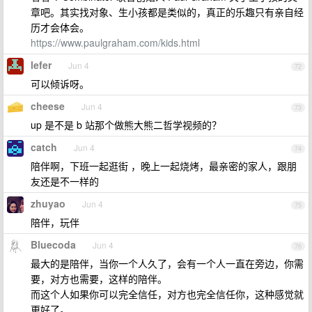
章吧。其实找对象、生小孩都是类似的，真正的乐趣只有亲自经
历才会体会。
https://www.paulgraham.com/kids.html
lefer
Jun 4
72
可以倾诉呀。
cheese
Jun 4
73
up 是不是 b 站那个做熊大熊二哲学视频的？
catch
Jun 4
74
陪伴啊，下班一起逛街 ，晚上一起烧烤，最亲密的家人，跟朋
友还是不一样的
zhuyao
Jun 4
75
陪伴，玩伴
Bluecoda
Jun 4
76
最大的是陪伴，当你一个人久了，会有一个人一直在旁边，你需
要，对方也需要，这样的陪伴。
而这个人如果你可以完全信任，对方也完全信任你，这种感觉就
更好了。