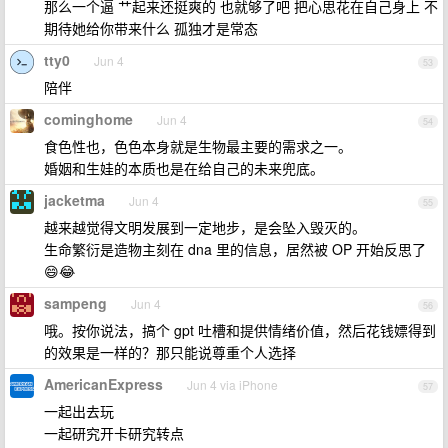
那么一个逼 艹起来还挺爽的 也就够了吧 把心思花在自己身上 不
期待她给你带来什么 孤独才是常态
tty0
Jun 4
53
陪伴
cominghome
Jun 4
54
食色性也，色色本身就是生物最主要的需求之一。
婚姻和生娃的本质也是在给自己的未来兜底。
jacketma
Jun 4
55
越来越觉得文明发展到一定地步，是会坠入毁灭的。
生命繁衍是造物主刻在 dna 里的信息，居然被 OP 开始反思了
😄😂
sampeng
Jun 4
56
哦。按你说法，搞个 gpt 吐槽和提供情绪价值，然后花钱嫖得到
的效果是一样的？那只能说尊重个人选择
AmericanExpress
Jun 4 via iPhone
57
一起出去玩
一起研究开卡研究转点