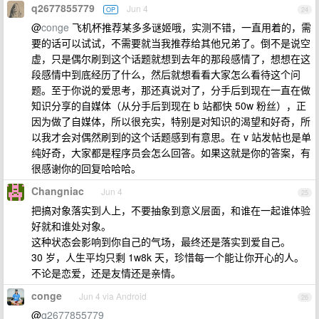
q2677855779
Jun 4
OP
24
@
conge
飞机杯推荐某多多谜姬哦，实测不错，一直用着的，需
要的话可以试试，不需要就当我推荐给其他兄弟了。倒不是说空
虚，只是偶尔刷到这个话题就想到去年的那段感情了，想想在这
段感情中到底经历了什么，然后就想看看大家怎么看待这个问
题。至于你说的爱思考，那还真说对了，分手后到现在一直在做
知识分享的自媒体（从分手后到现在 b 站都快 50w 粉丝），正
因为做了自媒体，所以很充实，特别是对知识的渴望和好奇，所
以我才会对偶然刷到的这个话题感到有意思。在 v 站发帖也是单
纯好奇，大家都是程序员会怎么回答。如果这就是你的答案，有
很感谢你的回复哈哈哈。
Changniac
Jun 4
25
把搞对象落实到人上，不要抽象到意义层面，和谁在一起谁体验
好就和谁处对象。
这种状态会影响到你自己的气场，最终还是落实到爱自己。
30 岁，人生平均只剩 1w8k 天，珍惜每一个能让你开心的人。
不论是恋爱，还是友情还是亲情。
conge
Jun 4 via Android
26
@
q2677855779