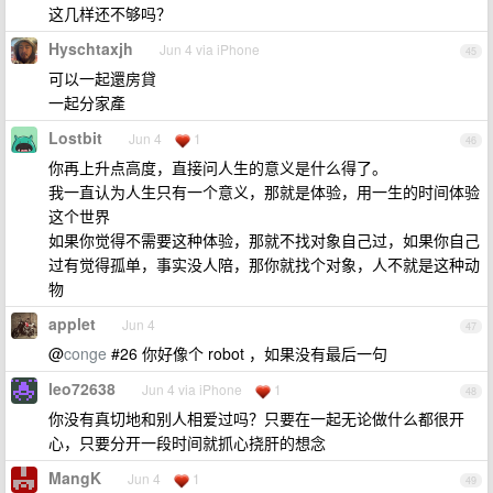
这几样还不够吗？
Hyschtaxjh
Jun 4 via iPhone
45
可以一起還房貸
一起分家產
Lostbit
Jun 4
1
46
你再上升点高度，直接问人生的意义是什么得了。
我一直认为人生只有一个意义，那就是体验，用一生的时间体验
这个世界
如果你觉得不需要这种体验，那就不找对象自己过，如果你自己
过有觉得孤单，事实没人陪，那你就找个对象，人不就是这种动
物
applet
Jun 4
47
@
conge
#26 你好像个 robot ，如果没有最后一句
leo72638
Jun 4 via iPhone
1
48
你没有真切地和别人相爱过吗？只要在一起无论做什么都很开
心，只要分开一段时间就抓心挠肝的想念
MangK
Jun 4
1
49