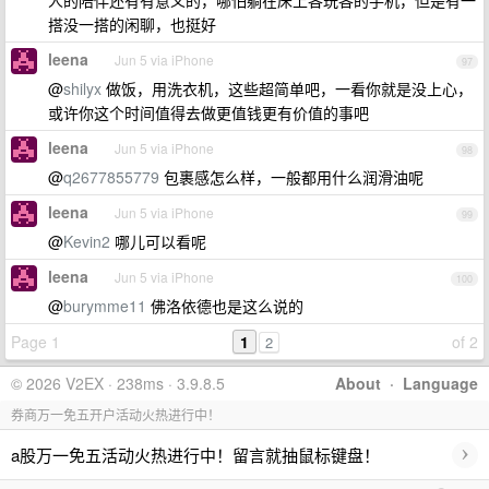
人的陪伴还有有意义的，哪怕躺在床上各玩各的手机，但是有一
搭没一搭的闲聊，也挺好
leena
Jun 5 via iPhone
97
@
shilyx
做饭，用洗衣机，这些超简单吧，一看你就是没上心，
或许你这个时间值得去做更值钱更有价值的事吧
leena
Jun 5 via iPhone
98
@
q2677855779
包裹感怎么样，一般都用什么润滑油呢
leena
Jun 5 via iPhone
99
@
Kevin2
哪儿可以看呢
leena
Jun 5 via iPhone
100
@
burymme11
佛洛依德也是这么说的
Page 1
1
of 2
2
© 2026 V2EX · 238ms · 3.9.8.5
About
·
Language
券商万一免五开户活动火热进行中！
›
a股万一免五活动火热进行中！留言就抽鼠标键盘！