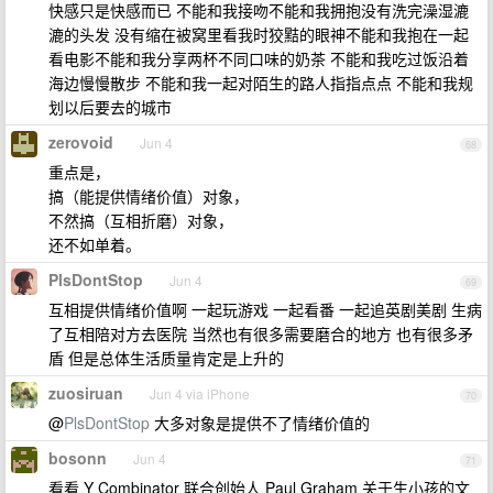
快感只是快感而已 不能和我接吻不能和我拥抱没有洗完澡湿漉
漉的头发 没有缩在被窝里看我时狡黠的眼神不能和我抱在一起
看电影不能和我分享两杯不同口味的奶茶 不能和我吃过饭沿着
海边慢慢散步 不能和我一起对陌生的路人指指点点 不能和我规
划以后要去的城市
zerovoid
Jun 4
68
重点是，
搞（能提供情绪价值）对象，
不然搞（互相折磨）对象，
还不如单着。
PlsDontStop
Jun 4
69
互相提供情绪价值啊 一起玩游戏 一起看番 一起追英剧美剧 生病
了互相陪对方去医院 当然也有很多需要磨合的地方 也有很多矛
盾 但是总体生活质量肯定是上升的
zuosiruan
Jun 4 via iPhone
70
@
PlsDontStop
大多对象是提供不了情绪价值的
bosonn
Jun 4
71
看看 Y Combinator 联合创始人 Paul Graham 关于生小孩的文