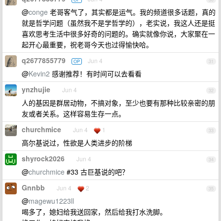
@
conge
老哥客气了，其实都是运气。我的频道很多话题，真的
就是哲学问题（虽然我不是学哲学的），老实说，我这人还是挺
喜欢思考生活中很多好奇的问题的。确实就像你说，大家聚在一
起开心最重要，祝老哥今天也过得愉快哈。
q2677855779
Jun 4
OP
31
@
Kevin2
感谢推荐！有时间可以去看看
ynzhujie
Jun 4
32
人的基因是群居动物，不搞对象，至少也要有那种比较亲密的朋
友或者关系。这样容易生存一点。
churchmice
Jun 4
1
33
高尔基说过，性欲是人类进步的阶梯
shyrock2026
Jun 4
34
@
churchmice
#33 古巨基说的吧？
Gnnbb
Jun 4
2
35
@
magewu1223ll
喝多了，媳妇给我送回家，然后给我打水洗脚。