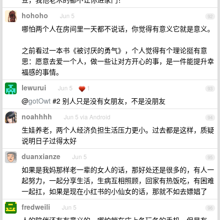
hohoho
Jun 5
92
哪怕两个人在房间里一天都不说话，你觉得有意义它就是意义。
之前看过一本书《被讨厌的勇气》，个人觉得有个理论挺有意
思：愿意去爱一个人，做一些让对方开心的事，是一件能提升幸
福感的事情。
lewurui
Jun 5
1
93
@
gotOwt
#2 别人只是没有女朋友，不是没朋友
noahhhh
Jun 5 via Android
94
生娃养老，两个人经济负担生活压力更小。过去都是这样，质疑
说明日子过得太好
duanxianze
Jun 5
95
如果是我妈那样老一辈的女人的话，那好处还是很多的，有人一
起努力，一起分享生活，生病互相照顾，回家有热饭吃，有困难
一起扛，如果是现在小红书的小仙女的话，那就不如去嫖娼了
fredweili
Jun 5
96