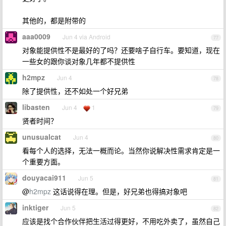
其他的，都是附带的
aaa0009
Jun 4 via Android
77
对象能提供性不是最好的了吗？还要啥子自行车。要知道，现在
一些女的跟你谈对象几年都不提供性
h2mpz
Jun 4
78
除了提供性，还不如处一个好兄弟
libasten
Jun 4
1
79
贤者时间？
unusualcat
Jun 4
80
看每个人的选择，无法一概而论。当然你说解决性需求肯定是一
个重要方面。
douyacai911
Jun 5
81
@
h2mpz
这话说得在理。但是，好兄弟也得搞对象吧
inktiger
Jun 5
82
应该是找个合作伙伴把生活过得更好，不用吃外卖了，虽然自己