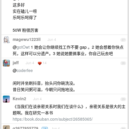
这多好
实在磕儿一唠
乐呵乐呵得了
50W 粉很厉害
magewu1223ll
Jun 4
27
@
gotOwt
1 她会让你继续找工作不要 gap 。2 她会想着你快点
死，这样可以分遗产。3 她说她要搞事业，你自己玩去吧
jaff
Jun 4
14
28
@
coderfee
闲时并坐刷抖音，抬头问你碗洗没。
昔日笑问粥可温，今朝只问拖地没。
Kevin2
Jun 4
29
《当我们在谈亲密关系时我们在谈什么》，亲密关系是很大的主
题啊。我在研究一本书
https://book.douban.com/subject/26585065/
q2677855779
Jun 4
OP
30