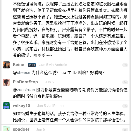
不做饭但得洗碗，衣服穿了直接丢到媳妇指定的脏衣服框里她看
到了就会洗，晾干了帮你收衣柜里挂着你只管拿着穿。衣服内裤
这些自己压根不管了，她整天反正就逛各种直播间淘宝啥的，顺
带着就给你买了。家里收拾得干干净净的，出去玩的时候一起打
打闹闹的挺好，自驾旅行，户外露营有个搭子。不忙的时候一起
看个电影，追一部电视，玩游戏，跟自己一个人还是有点差距，
多了很多欢乐。家庭财务有一半给她在管，出门在外感觉带了个
小弟，买东西，付钱都让她出马，我自己喜欢这种方方面面当大
爷的感觉，哈哈哈~~~
Keine
Jun 5 via Android
PRO
83
@
cheese
为什么这么说？ up 主 ID 叫啥？好看吗？
PlsDontStop
Jun 5
84
@
zuosiruan
能力都是需要慢慢培养的 期待对方能提供情绪价值
的同时当然自身也要能提供
wilkey10
Jun 5 via iPhone
85
如果结婚生子也算的话，孩子会给你一种非常奇特的人生体验。
比如说，世界上没有任何一个人会像你的两岁孩子那样信任你。
spadger
Jun 5
86