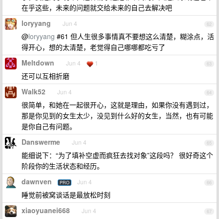
在乎这些，未来的问题就交给未来的自己去解决吧
loryyang
Jun 4
62
@
loryyang
#61 但人生很多事情真不要想这么清楚，糊涂点，活
得开心，想的太清楚，老觉得自己哪哪都吃亏了
Meltdown
Jun 4
1
63
还可以互相折磨
Walk52
Jun 4
64
很简单，和她在一起很开心，这就是理由，如果你没有遇到过，
那是你见到的女生太少，没见到什么好的女生，当然，也有可能
是你自己有问题。
Danswerme
Jun 4
65
能细说下：“为了填补空虚而疯狂去找对象”这段吗？ 很好奇这个
阶段你的生活状态和经历。
dawnven
Jun 4
PRO
66
睡觉前被窝谈话是最放松时刻
xiaoyuanei668
Jun 4
67