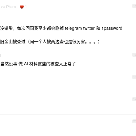
1
 via iPhone
1
次回国我至少都会删掉 telegram twitter 和 1password
旧金山被查过（同一个人被两边查也是很厉害。。。）
4
1
 当然没事 做 AI 材料这些的被查太正常了
1
1
2