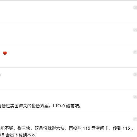
2
2
1
2
4
2
2
方便过美国海关的设备方案。LTO-9 磁带吧。
2
块可能不够，得三块，双备份就得六块，再搞些 115 盘空间卡，传到 115 ，
15 会员下载到本地