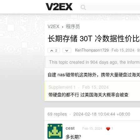
V2EX
程序员
›
长期存储 30T 冷数据性
KenThompson1729
·
Feb 15, 2024
· 9
2
This topic created in 904 days ago, the info
自建 nas/磁带机这类除外，携带大量硬盘过海
Supplement 1 ·
Feb 15, 2024
带硬盘的都不行 过美国海关大概率会被查
69 replies
•
2024-02-18 10:04:44 +08:00
cest
1
Feb 15, 2024
多长期？