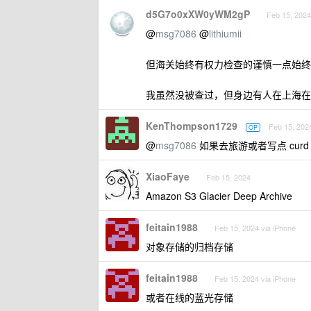
d5G7o0xXW0yWM2gP
Feb 15, 2024
@
msg7086
@
lithiumii
但海关始终有权力检查的谨慎一点始终没错啦，每
我虽然没被查过，但身边有人在上海在
KenThompson1729
Feb 15, 202
OP
@
msg7086
如果去旅游或者写点 curd
XiaoFaye
Feb 15, 2024
Amazon S3 Glacier Deep Archive
feitain1988
Feb 15, 2024 via iPhone
对象存储的归档存储
feitain1988
Feb 15, 2024 via iPhone
或者在线的蓝光存储