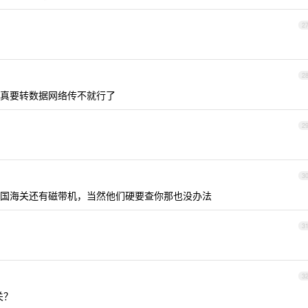
2
2
真要转数据网络传不就行了
2
3
国海关还有磁带机，当然他们硬要查你那也没办法
3
3
关？