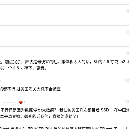
3 块，加点冗余，应该是最便宜的吧。嫌体积太大的话，8t 的 2.5 寸或 m2 
一个 2.5 寸存下，更贵。
4
1
的都不行 过美国海关大概率会被查
1
 via iPhone
1
不行还是因为数据/身份太敏感？ 我往访美国几次都带着 SSD ，在中国
本是风景照，想查的话我估计直接给密钥了）
d 考虑么？ BB 30TB 存 3 年的价格基本够买两块 30TB ssd 了，一