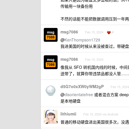
传输用一块备份用
不然的话能不能把数据调用压到一年两次用 
msg7086
4
Feb 15, 2024
@
KenThompson1729
我进美国的时候从来没被查过，带硬盘
msg7086
Feb 15, 2024
像我从 SFO 转机国内线的时候，
送带了，就算你带违禁品都没人管……
d5G7o0xXW0yWM2gP
Feb 15, 2024
@
disorientatefree
或者混合方案 deep
是本地硬盘
lithiumii
Feb 15, 2024 via Android
普通的移动硬盘进出美国很多次，没遇