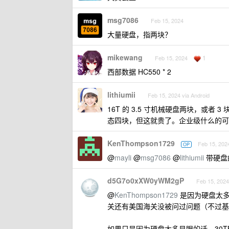
msg7086
Feb 15, 2024
大量硬盘，指两块？
mikewang
1
Feb 15, 2024
西部数据 HC550 * 2
lithiumii
Feb 15, 2024 via Android
16T 的 3.5 寸机械硬盘两块，或者 
态四块，但这就贵了。企业级什么的可以
KenThompson1729
Feb 15, 202
OP
@
mayli
@
msg7086
@
lithiumii
带硬盘
d5G7o0xXW0yWM2gP
Feb 15, 2024
@
KenThompson1729
是因为硬盘太多
关还有美国海关没被问过问题（不过基
如果只是因为硬盘太多显眼的话，30TB ss