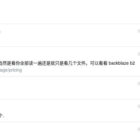
4
，当然是看你全部读一遍还是就只是看几个文件。可以看看 backblaze b2
age/pricing
个.