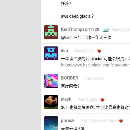
多冷？
aws deep glacial?
KenThompson1729
Feb 15, 202
OP
@
cest
三年 平均一年读三次
ilcn
1
Feb 15, 2024
一年读三次的话 glacier 可能会很贵
https://www.backblaze.com/cloud-stor
BORBER
Feb 15, 2024
百度网盘?
mayli
7
Feb 15, 2024
30T 也就两块硬盘, 性价比最高也就这
phrack
1
Feb 15, 2024 via iPhone
天翼云盘 30t