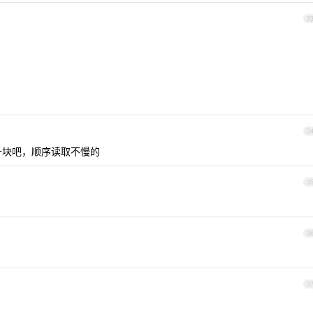
3
3
十块吧，顺序读取不慢的
3
3
3