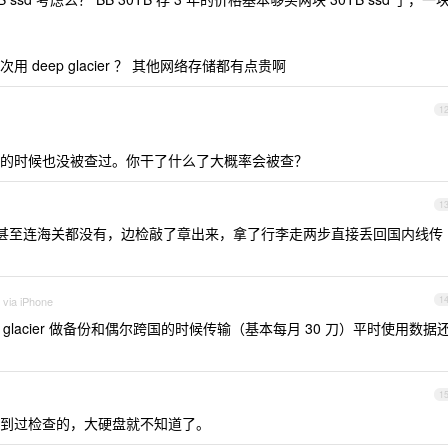
deep glacier ？ 其他网络存储都有点贵啊
1
的时候也没被查过。你干了什么了大概率会被查？
1
中间甚至连海关都没有，边检敲了章出来，拿了行李走两步直接丢回国内线传
 via iPhone
1
 glacier 做备份和偶尔跨国的时候传输（基本每月 30 刀）平时使用数据
1
到过检查的，大硬盘就不知道了。