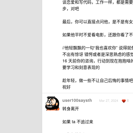
谈恋爱和写代码，工作一样，都是需要
步，对吧
最后，你可以直接点问他，是不是有女
如果他平时不爱看电影，还跟你看了不
//他轻飘飘的一句“我也喜欢你” 说
不出有惊讶 错愕或者是深思熟虑的感
16 天前你的咨询，行动到现在抱抱
要学习和刻意表现的
趁年轻，做一些不让自己后悔的事情吧
祝好
user100saysth
8
Mar 27, 2024
转身离开
如果 ta 不追过来