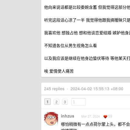
他向来说话都是比较委婉含蓄 但我觉得这部分
听完这段话心凉了一半 我觉得他跟我搞暧昧只
我喜欢他 想独占他 想和他谈恋爱结婚 嫉妒他
不知道各位从男生视角怎么看
以及我应该是继续在他身边蛰伏等待 等他某天
唉 爱情使人痛苦
245 replies
•
2024-04-02 15:55:13 +08:00
1
2
3
inhzus
59
Mar 27, 2024
哪怕稍微有一点点荷尔蒙上头，都不会