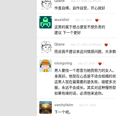
Qiane
Mar 27, 2024 via iPhone
作茧自缚，自作自受，开心就好
wuxidixi
1
Mar 27, 2024
这男的属于想占便宜不想负责的
建议 下一个更好
Qiane
1
Mar 27, 2024 via iPhone
而且我不建议来这问情感问题，大多数
nicegoing
2
Mar 27, 2024
男人要找一个愿意为她而努力的女人。
身真好。他现在心态是不适合结婚的状
这男人现在最需要的是失败，碰壁多次
服，永远不会成长。其实对这种慢热型
如果有缘的话，必须他来追你。
vanityfairn
Mar 27, 2024
下一个吧。