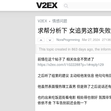
V2EX
情感问题
›
求帮分析下 女追男这算失
NoraProgrmming
·
Mar 27, 2024
· 27136
This topic created in 863 days ago, the info
前情在这个帖子了 相关信息不赘述了
https://v2ex.com/t/1022288?p=1#reply129
之后听了组里的建议 主动给他发信息 他句句有
他虽然表面慢热理工直男 但是熟了之后说话还
也约出来吃饭逛街看电影 相处得也很好 氛围非
依依不舍 下车告别前还会抱一下