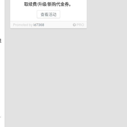
取续费/升级/新购代金券。
查看活动
Promoted by
id7368
PRO
说
又