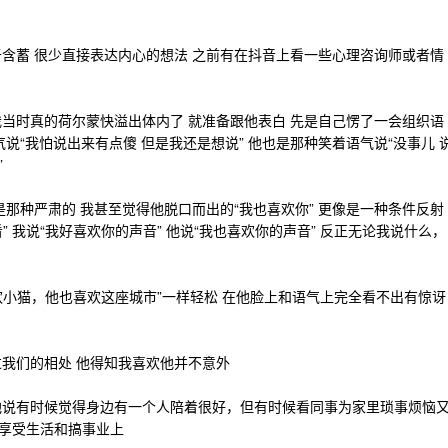
含蓄 很少直接表达内心的想法 之前有在抖音上看一些心理咨询师或者情
当时真的荷尔蒙快溢出体内了 就准备跟他表白 先是自己愣了一会组织语
说“我怕说出来有点傻 但是我还是想说” 他也是那种笑着语气说“没事儿 
”
是那种严肃的 我甚至觉得他脱口而出的“我也喜欢你” 更像是一种条件反射
” 我说“我好喜欢你的声音” 他说“我也喜欢你的声音” 反正无论我说什么，
喜欢小猫，他也喜欢这座城市”一样轻松 在他脸上和语气上完全看不出有惊讶
过我们的相处 他得知我喜欢他并不意外
他说有时候觉得身边有一个人陪着很好，但有时候看同事为家里琐事烦恼
享受生活和搞事业上