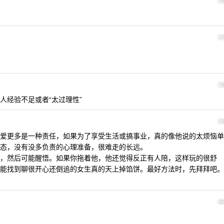
1
1
1
人经验不足或者“太过理性”
1
爱更多是一种责任，如果为了享受生活或搞事业，真的像他说的太烦恼单
态，没有没多负责的心理准备，很难走的长远。
，然后可能醒悟。如果你拖着他，他还觉得反正有人陪，这样玩的很舒
能找到聊很开心还倒追的女生真的天上掉馅饼。最好方法时，先拜拜吧。
2