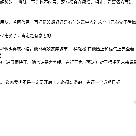
经验的。 暧昧一下你也不吃亏，双方都会在感情、相处、看事情方面进
朋友，若回答否，再问是没想好还是有别的意中人？求个自己心安不后悔
少电影了，肯定是有意思的
得就像“他也喜欢小猫，他也喜欢这座城市”一样轻松 在他脸上和语气上完全看
觉
啥的，进展很快了。他也许是害羞呢。言行于色（表达）对于很多男人来说
。 谈恋爱也不是一定要开房上床必须结婚的，先订一个近期目标