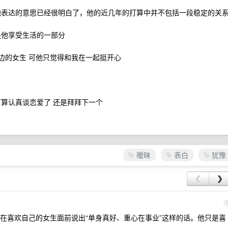
他表达的意思已经很明白了，他的近几年的打算中并不包括一段稳定的关
是他享受生活的一部分
身边的女生 可他只觉得和我在一起挺开心
打算认真谈恋爱了 还是拜拜下一个
暧昧
表白
犹豫
❮
❯
在喜欢自己的女生面前说出“单身真好、重心在事业”这样的话。他只是喜