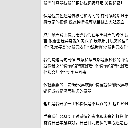
我当时真觉得我们相处得超级舒服 关系超级甜
但是他底色还是偏被动和内向的 有时候说话过于
感专家的视频 说这种情况可以尝试去大胆表白
然后某天晚上看完电影我们在车里聊天的时候 我
言 他看出我异常就问怎么了 我就用开玩笑的语气
吧” 我就接着说“我喜欢你” 然后他说“我也喜欢你
我们说这两句时候 气氛和语气都是很轻松的 不
就像我之前说“你眼睛真好看” 他说“你眼睛也好看
他都会加个“也”字夸回来
他轻飘飘的一句“我也喜欢你” 说得就像“他也
错愕或者是深思熟虑的感觉
也许是我开了一个轻松但是不认真的头 也许经
后来我们又聊到了对感情的态度和未来的打算 
觉得自己单身真好，自己目前更多的重心还是在