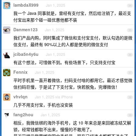
lambdaX999
Jan 1, 2025
34
我一个 Java 同事就是，曾经有支付宝，然后给注销了，最近支
付宝出来那个碰一碰优惠他都不装
Danmen123
Jan 1, 2025
35
我们产品内购，同时集成了微信和支付宝支付，默认勾选的是微
信支付，最终有 90%以上的人都是使用的微信支付
jciba5n4y6u
Jan 1, 2025
36
有这个想法，可惜做不到。有些场景下，只支持支付宝
Fennix
Jan 1, 2025
37
平时手机里一直开着微信，扫码支付啥的都用它。最近才感觉微
信扫码巨慢，于是试了下支付宝，快若脱兔，完爆微信！
vhvlqn
Jan 1, 2025 via iPhone
38
几乎不用支付宝，手机也没安装
fang2hou
Jan 1, 2025
39
相反，我微信绑的海外手机号，这 10 年来总是来回被冻结又解
锁，经常钱都取不出来，慢慢的不敢用了。