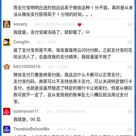
而支付宝明明白送的钱远远高于微信这种 1 分不拔，真的是从来
没从微信支付获得高于 1 分钱的好处。。。
socary
Jan 1, 2025 via Android
1
14
我就是，支付宝被冻结了，就卸载了，🐶
Canglin
Jan 1, 2025
15
装了支付宝但是不用，淘宝直接用云闪付付款，之前支付宝的花
呗太坑人了，总是改我的支付顺序，我就直接不用了
b821025551b
Jan 1, 2025
16
微信支付只要是商家扫我，我这边什么卡都可以正常支付；
支付宝扫码，商家可以不支持信用卡支付，可以关闭特定银行卡
支付，也就是说虽然我选了特定的银行卡让商家扫，但是从哪扣
款可就不一定了，自从发现我的账单乱七八糟后就没用过支付
宝。
yuanyuan11
Jan 1, 2025 via Android
17
我就是，00 后
TrembleBeforeMe
Jan 1, 2025
18