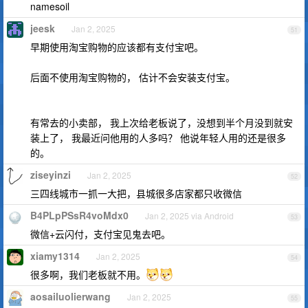
namesoil
jeesk
Jan 2, 2025
51
早期使用淘宝购物的应该都有支付宝吧。
后面不使用淘宝购物的， 估计不会安装支付宝。
有常去的小卖部， 我上次给老板说了，没想到半个月没到就安
装上了， 我最近问他用的人多吗？ 他说年轻人用的还是很多
的。
ziseyinzi
Jan 2, 2025
52
三四线城市一抓一大把，县城很多店家都只收微信
B4PLpPSsR4voMdx0
Jan 2, 2025 via Android
53
微信+云闪付，支付宝见鬼去吧。
xiamy1314
Jan 2, 2025
54
很多啊，我们老板就不用。
aosailuolierwang
Jan 2, 2025
55