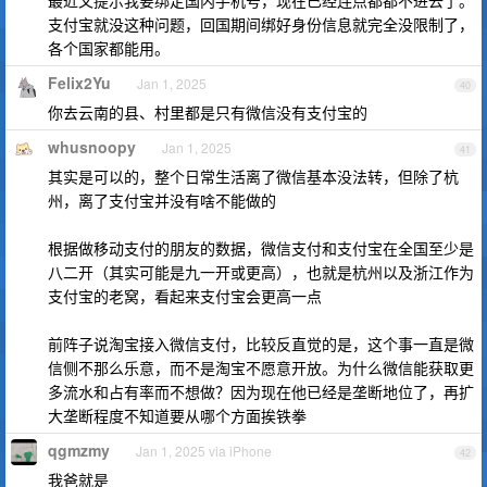
最近又提示我要绑定国内手机号，现在已经连点都都不进去了。
支付宝就没这种问题，回国期间绑好身份信息就完全没限制了，
各个国家都能用。
Felix2Yu
Jan 1, 2025
40
你去云南的县、村里都是只有微信没有支付宝的
whusnoopy
Jan 1, 2025
41
其实是可以的，整个日常生活离了微信基本没法转，但除了杭
州，离了支付宝并没有啥不能做的
根据做移动支付的朋友的数据，微信支付和支付宝在全国至少是
八二开（其实可能是九一开或更高），也就是杭州以及浙江作为
支付宝的老窝，看起来支付宝会更高一点
前阵子说淘宝接入微信支付，比较反直觉的是，这个事一直是微
信侧不那么乐意，而不是淘宝不愿意开放。为什么微信能获取更
多流水和占有率而不想做？因为现在他已经是垄断地位了，再扩
大垄断程度不知道要从哪个方面挨铁拳
qgmzmy
Jan 1, 2025 via iPhone
42
我爸就是