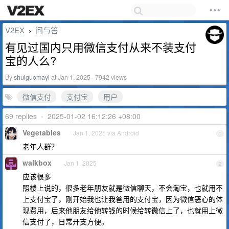
V2EX
问与答
›
有见过国内只用微信支付从来不装支付
宝的人么?
By
shuiguomayi
at Jan 1, 2025 · 7942 views
微信支付
支付宝
用户
69 replies
•
2025-01-02 16:12:26 +08:00
Vegetables
Jan 1, 2025 via Android
1
老年人群？
walkbox
Jan 1, 2025
2
应该很多
照楼上说的，很多老年朋友就是微信聊天，不会淘宝，也就用不
上支付宝了，刚开始我也让我爸用的支付宝，因为微信恶心的体
现费用，后来他朋友给他转钱的时候给转微信上了，也就用上微
信支付了，日常开支方便。