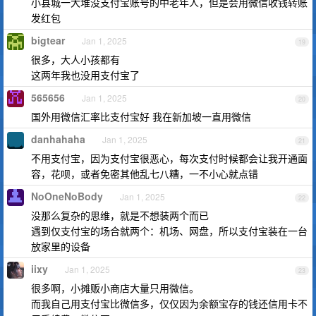
小县城一大堆没支付宝账号的中老年人，但是会用微信收钱转账
发红包
bigtear
Jan 1, 2025
19
很多，大人小孩都有
这两年我也没用支付宝了
565656
Jan 1, 2025
20
国外用微信汇率比支付宝好 我在新加坡一直用微信
danhahaha
Jan 1, 2025
21
不用支付宝，因为支付宝很恶心，每次支付时候都会让我开通面
容，花呗，或者免密其他乱七八糟，一不小心就点错
NoOneNoBody
Jan 1, 2025
22
没那么复杂的思维，就是不想装两个而已
遇到仅支付宝的场合就两个：机场、网盘，所以支付宝装在一台
放家里的设备
iixy
Jan 1, 2025
23
很多啊，小摊贩小商店大量只用微信。
而我自己用支付宝比微信多，仅仅因为余额宝存的钱还信用卡不