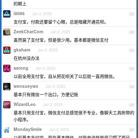
的朝上
i8086
Jan 2, 2025
61
支付宝，付款还要留个心眼，总是暗藏开通花呗。
ZeekChatCom
Jan 2, 2025
62
虽然装了支付宝，但是很少用。基本都是微信支付
gkshare
Jan 2, 2025
63
在杭州没办法
aarong
Jan 2, 2025
64
以前全用支付宝，自从把花呗关了以后就一直用微信。
wenxueywx
Jan 2, 2025
65
基本只有微信一个出口，方便记账
WizardLeo
Jan 2, 2025
66
基本只用支付宝，微信支付总感觉很不专业，像聊天工具附带的
小程序。
MondaySmile
Jan 2, 2025
67
以前基本支付宝，现在基本微信，对我来说就是用习惯了而已，