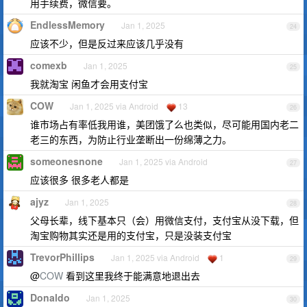
用手续费，微信要。
EndlessMemory
Jan 1, 2025
24
应该不少，但是反过来应该几乎没有
comexb
Jan 1, 2025
25
我就淘宝 闲鱼才会用支付宝
COW
Jan 1, 2025 via Android
13
26
谁市场占有率低我用谁，美团饿了么也类似，尽可能用国内老二
老三的东西，为防止行业垄断出一份绵薄之力。
someonesnone
Jan 1, 2025 via Android
27
应该很多 很多老人都是
ajyz
Jan 1, 2025
28
父母长辈，线下基本只（会）用微信支付，支付宝从没下载，但
淘宝购物其实还是用的支付宝，只是没装支付宝
TrevorPhillips
Jan 1, 2025 via Android
1
29
@
COW
看到这里我终于能满意地退出去
Donaldo
Jan 1, 2025
30