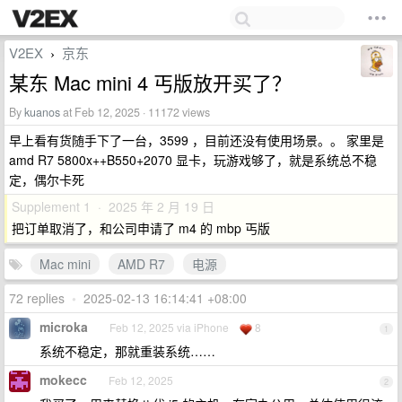
V2EX
京东
›
某东 Mac mini 4 丐版放开买了？
By
kuanos
at Feb 12, 2025 · 11172 views
早上看有货随手下了一台，3599 ，目前还没有使用场景。。 家里是
amd R7 5800x++B550+2070 显卡，玩游戏够了，就是系统总不稳
定，偶尔卡死
Supplement 1 · 2025 年 2 月 19 日
把订单取消了，和公司申请了 m4 的 mbp 丐版
Mac mini
AMD R7
电源
72 replies
•
2025-02-13 16:14:41 +08:00
microka
Feb 12, 2025 via iPhone
8
1
系统不稳定，那就重装系统……
mokecc
Feb 12, 2025
2