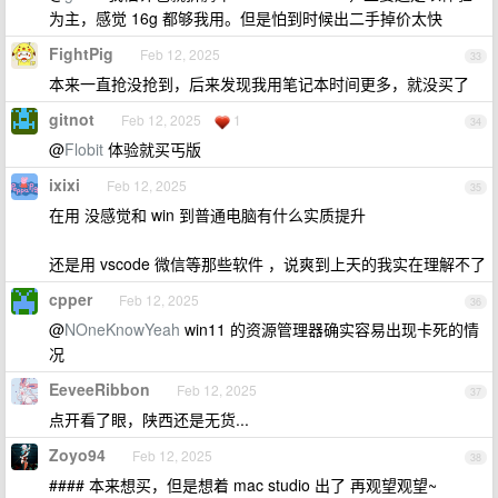
为主，感觉 16g 都够我用。但是怕到时候出二手掉价太快
FightPig
Feb 12, 2025
33
本来一直抢没抢到，后来发现我用笔记本时间更多，就没买了
gitnot
Feb 12, 2025
1
34
@
Flobit
体验就买丐版
ixixi
Feb 12, 2025
35
在用 没感觉和 win 到普通电脑有什么实质提升
还是用 vscode 微信等那些软件 ，说爽到上天的我实在理解不了
cpper
Feb 12, 2025
36
@
NOneKnowYeah
win11 的资源管理器确实容易出现卡死的情
况
EeveeRibbon
Feb 12, 2025
37
点开看了眼，陕西还是无货...
Zoyo94
Feb 12, 2025
38
#### 本来想买，但是想着 mac studio 出了 再观望观望~