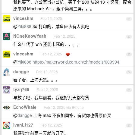
我也买了，办公室当办公机，买了个 200 块的 13 寸竖屏，配合
原来的 Macbook Air ，组个简易三屏。。。
vinceshm
Feb 12, 2025
21
@
Yiki888
3d 打印的，咸鱼应该有人卖吧
NOneKnowYeah
Feb 12, 2025
22
什么年代了 win 还能卡死的，，。，
vinceshm
Feb 12, 2025
1
23
@
Yiki888
https://makerworld.com.cn/zh/models/609994
dangge
Feb 12, 2025
24
看了看，上海无货。。。
tyzrj766
Feb 12, 2025
25
早放了吧，我年前看，我这好几天都有货
EchoWhale
Feb 12, 2025 via iPhone
26
@
dangge
上海 mac 不参加国补，有货你也得原价买
IvanLi127
Feb 12, 2025
27
我感觉年前两三天就放开了。