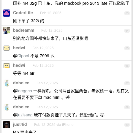
国补 m4 32g 已上车，我的 macbook pro 2013 late 可以歇歇了
CoderLife
Feb 12, 2025
63
刚下单了 32G 的
badreamm
Feb 12, 2025
64
别的地方国补都快结束了，山东还没影呢
hedwi
Feb 12, 2025
65
@
Cipool
不是 7999 么
hedwi
Feb 12, 2025
66
等等 m4 air
dobelee
Feb 12, 2025
67
@
leeggco
一样握爪，公司两台家里两台，老家还一堆，现在又
在看要不要下单 mac mini 。🤣
dobelee
Feb 12, 2025
68
@
juzisang
我在付款页挂了几天了。还没想好。🤣
just4id
Feb 12, 2025 via iPhone
69
M5 要出来了