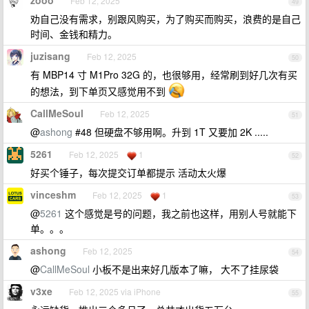
zooo
Feb 12, 2025
49
劝自己没有需求，别跟风购买，为了购买而购买，浪费的是自己
时间、金钱和精力。
juzisang
Feb 12, 2025
50
有 MBP14 寸 M1Pro 32G 的，也很够用，经常刷到好几次有买
的想法，到下单页又感觉用不到
CallMeSoul
Feb 12, 2025
51
@
ashong
#48 但硬盘不够用啊。升到 1T 又要加 2K .....
5261
Feb 12, 2025
1
52
好买个锤子，每次提交订单都提示 活动太火爆
vinceshm
Feb 12, 2025
1
53
@
5261
这个感觉是号的问题，我之前也这样，用别人号就能下
单。。。
ashong
Feb 12, 2025
54
@
CallMeSoul
小板不是出来好几版本了嘛， 大不了挂尿袋
v3xe
Feb 12, 2025 via iPhone
55