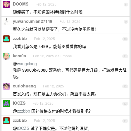
DOOMS
Feb 12, 2025
8
随便买了，不知道国补持续到什么时候
yuwancumian27149
Feb 12, 2025
9
蛮久之前就可以随便买了，不过没啥使用场景！
zzzbbb
Feb 12, 2025
10
我看到怎么是 4499 。能截图看看你的吗
kera0a
Feb 12, 2025 via iPhone
11
@
wangxiang
我是 99900k+3080 双系统，写代码是巨大升级，打游戏巨大降
级。
curiohuang
Feb 12, 2025
12
首发入的，现在是主力办公机，简直不要太爽。
iOCZS
Feb 12, 2025
13
@
zzzbbb
国补价格支付的时候才看得到吧？
zzzbbb
Feb 12, 2025
14
@
iOCZS
试了下确实是。不过他妈的没货。