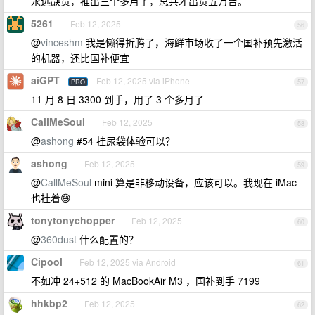
永远缺货，推出三个多月了，总共才出货五万台。
5261
Feb 12, 2025
56
@
vinceshm
我是懒得折腾了，海鲜市场收了一个国补预先激活
的机器，还比国补便宜
aiGPT
Feb 12, 2025 via iPhone
PRO
57
11 月 8 日 3300 到手，用了 3 个多月了
CallMeSoul
Feb 12, 2025
58
@
ashong
#54 挂尿袋体验可以？
ashong
Feb 12, 2025
59
@
CallMeSoul
mini 算是非移动设备，应该可以。我现在 iMac
也挂着😄
tonytonychopper
Feb 12, 2025
60
@
360dust
什么配置的？
Cipool
Feb 12, 2025 via Android
61
不如冲 24+512 的 MacBookAir M3 ，国补到手 7199
hhkbp2
Feb 12, 2025
62