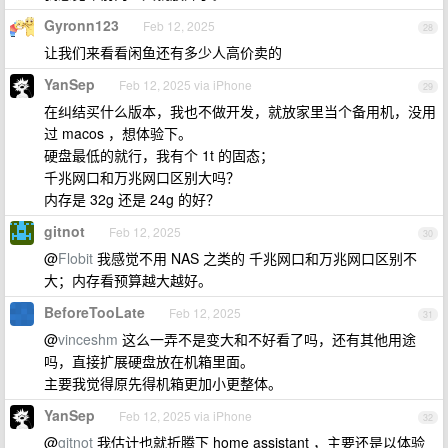
Gyronn123
Feb 12, 2025
28
让我们来看看闲鱼还有多少人高价卖的
YanSep
Feb 12, 2025 via iPhone
29
在纠结买什么版本，我也不做开发，就放家里当个备用机，没用
过 macos ，想体验下。
硬盘最低的就行，我有个 1t 的固态；
千兆网口和万兆网口区别大吗？
内存是 32g 还是 24g 的好？
gitnot
Feb 12, 2025
30
@
Flobit
我感觉不用 NAS 之类的 千兆网口和万兆网口区别不
大；内存看预算越大越好。
BeforeTooLate
Feb 12, 2025
31
@
vinceshm
这么一弄不是变大和不好看了吗，还有其他用途
吗，直接扩展硬盘放在机箱里面。
主要我觉得原先得机箱更加小更整体。
YanSep
Feb 12, 2025 via iPhone
32
@
gitnot
我估计也就折腾下 home assistant ，主要还是以体验