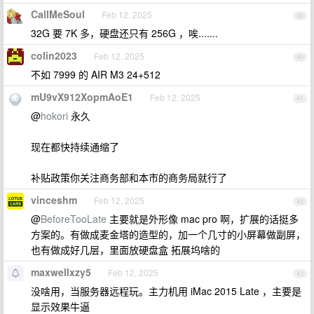
CallMeSoul
Feb 12, 2025
39
32G 要 7K 多，硬盘还只有 256G ，唉.......
colin2023
Feb 12, 2025
40
不如 7999 的 AIR M3 24+512
mU9vX912XopmAoE1
Feb 12, 2025
41
@
hokori
永久
现在都快持续通缩了
补贴政策你关注商务部和本市的商务局就行了
vinceshm
Feb 12, 2025
42
@
BeforeTooLate
主要就是外形像 mac pro 啊，扩展的话挺多
方案的。有做成麦金塔的造型的，加一个几寸的小屏幕做副屏，
也有做成好几层，里面放硬盘盒 拓展坞啥的
maxwellxzy5
Feb 12, 2025
43
没啥用，当服务器远程玩。主力机用 iMac 2015 Late ，主要是
显示效果牛逼