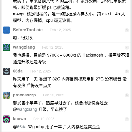
我买了，用来替换八代 i5 的主机，在家办公用，总体使用很流
畅，即便跑最新版 ps 也很流程。
m4cpu 还是很猛的，唯一的短板是内存太小，跑 ds r1 14b 大
模型，内存爆掉，cpu 毫无波澜。
BeforeTooLate
Feb 12, 2025
3
嗯，很好买
wangxiang
Feb 12, 2025
4
我也想换，目前是 9700k + 6900xt 的 Hackintosh ，换丐版不知
道是升级还是降级
66da
Feb 12, 2025
5
昨天用了一天 香爆了 32G 内存目前撑死用到 27G 没有噪音 没
有发热 后悔没早点买
processzzp
Feb 12, 2025
6
都发售小半年了，热度早过去了，还要抢哪说得过去
@
wangxiang
升级，早点换了
kuawo
Feb 12, 2025
7
@
66da
32g mbp 用了一年了 大内存还是爽歪歪