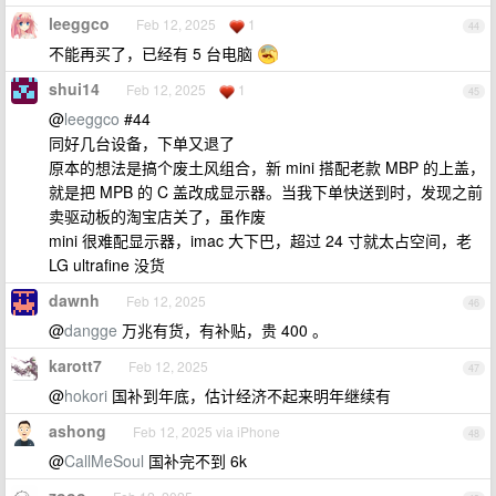
leeggco
Feb 12, 2025
1
44
不能再买了，已经有 5 台电脑
shui14
Feb 12, 2025
1
45
@
leeggco
#44
同好几台设备，下单又退了
原本的想法是搞个废土风组合，新 mini 搭配老款 MBP 的上盖，
就是把 MPB 的 C 盖改成显示器。当我下单快送到时，发现之前
卖驱动板的淘宝店关了，虽作废
mini 很难配显示器，imac 大下巴，超过 24 寸就太占空间，老
LG ultrafine 没货
dawnh
Feb 12, 2025
46
@
dangge
万兆有货，有补贴，贵 400 。
karott7
Feb 12, 2025
47
@
hokori
国补到年底，估计经济不起来明年继续有
ashong
Feb 12, 2025 via iPhone
48
@
CallMeSoul
国补完不到 6k