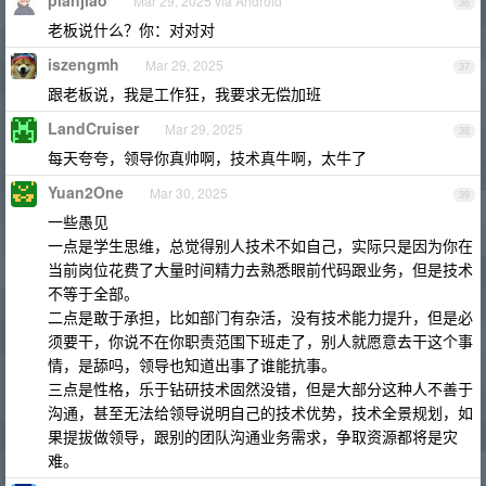
pianjiao
Mar 29, 2025 via Android
36
老板说什么？你：对对对
iszengmh
Mar 29, 2025
37
跟老板说，我是工作狂，我要求无偿加班
LandCruiser
Mar 29, 2025
38
每天夸夸，领导你真帅啊，技术真牛啊，太牛了
Yuan2One
Mar 30, 2025
39
一些愚见
一点是学生思维，总觉得别人技术不如自己，实际只是因为你在
当前岗位花费了大量时间精力去熟悉眼前代码跟业务，但是技术
不等于全部。
二点是敢于承担，比如部门有杂活，没有技术能力提升，但是必
须要干，你说不在你职责范围下班走了，别人就愿意去干这个事
情，是舔吗，领导也知道出事了谁能抗事。
三点是性格，乐于钻研技术固然没错，但是大部分这种人不善于
沟通，甚至无法给领导说明自己的技术优势，技术全景规划，如
果提拔做领导，跟别的团队沟通业务需求，争取资源都将是灾
难。