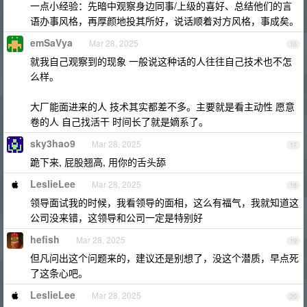
一点小经验：先暗中观察身边同事/上级的喜好、总结他们的言
语办事风格，再厚颜地投其所好，说话顺着对方风格，事成矣。
emSaVya
Mar 28, 2025
16
就我自己观察到的现象 一般说这种话的人往往自己技术也不怎
么样。
大厂能面进来的人 技术其实都差不多。主要就是看主动性 愿意
卷的人 自己找活干 时间长了就是嫡系了。
sky3hao9
Mar 28, 2025
17
跪下来, 屁股翘高, 用你的舌头舔
LeslieLee
Mar 28, 2025
18
领导面试我的时候，我看领导的面相，这么有福气，我就知道这
公司没来错，这领导和公司一定是特别好
hefish
Mar 28, 2025
19
但凡问出这个问题来的，建议还是别想了，没这个潜质，早点死
了这条心吧。
LeslieLee
Mar 28, 2025
20