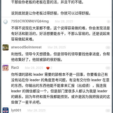
干那些你老板的老板在意的活，并且干的不错。
说到底就是让你老板过得舒服，你就可以过得舒服。
75S3CWXNN0VQ84mg
Mar 28, 2025
9
不得不说现在大家都不傻，这个说得容易做的难，你会发现活是
有好活和脏活的，好活想要能去干，不那么容易的。还是说起来
容易做起来难。
atwoodSoInterest
Mar 28, 2025
10
利他性。领导今天想摸鱼，但是领导的领导要找他拿进度，你帮
他收集好了，他就被舔的很舒服。
Rat3
Mar 28, 2025
2
11
你所谓的舔和 leader 需要的舔根本不是一回事，你要看自己有
没有站在你 leader 的角度思考问题，有没有交付你 leader 在意
的东西，你输出的东西他能不能拿来汇报（出成绩），我连我
leader 的微信都没一个，但是部门里很多人都认为我是 leader
的嫡系，因为年终和晋升我都能捞到，或许是因为我把我说的这
些做了一星半点吧。
lyt001
Mar 28, 2025
12