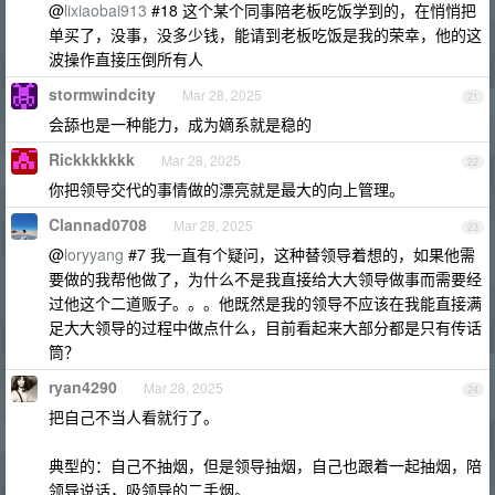
@
lixiaobai913
#18 这个某个同事陪老板吃饭学到的，在悄悄把
单买了，没事，没多少钱，能请到老板吃饭是我的荣幸，他的这
波操作直接压倒所有人
stormwindcity
Mar 28, 2025
21
会舔也是一种能力，成为嫡系就是稳的
Rickkkkkkk
Mar 28, 2025
22
你把领导交代的事情做的漂亮就是最大的向上管理。
Clannad0708
Mar 28, 2025
23
@
loryyang
#7 我一直有个疑问，这种替领导着想的，如果他需
要做的我帮他做了，为什么不是我直接给大大领导做事而需要经
过他这个二道贩子。。。他既然是我的领导不应该在我能直接满
足大大领导的过程中做点什么，目前看起来大部分都是只有传话
筒？
ryan4290
Mar 28, 2025
24
把自己不当人看就行了。
典型的：自己不抽烟，但是领导抽烟，自己也跟着一起抽烟，陪
领导说话，吸领导的二手烟。