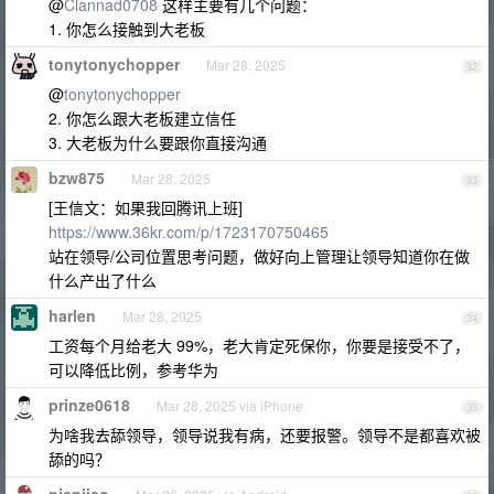
@
Clannad0708
这样主要有几个问题：
1. 你怎么接触到大老板
tonytonychopper
Mar 28, 2025
32
@
tonytonychopper
2. 你怎么跟大老板建立信任
3. 大老板为什么要跟你直接沟通
bzw875
Mar 28, 2025
33
[王信文：如果我回腾讯上班]
https://www.36kr.com/p/1723170750465
站在领导/公司位置思考问题，做好向上管理让领导知道你在做
什么产出了什么
harlen
Mar 28, 2025
34
工资每个月给老大 99%，老大肯定死保你，你要是接受不了，
可以降低比例，参考华为
prinze0618
Mar 28, 2025 via iPhone
35
为啥我去舔领导，领导说我有病，还要报警。领导不是都喜欢被
舔的吗？