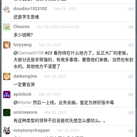
doudou1523102
Mar 28, 2025
25
还是学生思维
Cheons
Mar 28, 2025 via Android
26
多少钱啊？
loryyang
Mar 28, 2025
27
@
Clannad0708
#23 看你待在什么地方了，反正大厂的老板，
大部分还是非常强的，有很多事情，要靠他们来做，当然也有划
水的。其他地方不清楚了
darkengine
Mar 28, 2025
28
一定要会哭
spinlock
Mar 28, 2025
29
@
thfurior
然后一上线，业务全崩。鉴定为拼好饭中毒
unicreators
Mar 28, 2025
30
有这种类型的领导不应该是优先想怎么挪坑么。。
tonytonychopper
Mar 28, 2025
31