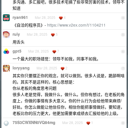
多沟通、多汇报吧，很多技术宅搞了些非常厉害的技术，领导不
知道
ryan961
Mar 28, 2025
4
4
《自洽的程序员》-
https://www.v2ex.com/t/1104211
ruiy
Mar 28, 2025
5
5
用舌头
gpt5
Mar 28, 2025
7
6
一个最大的职场错觉：领导不如我，同事不如我。
loryyang
Mar 28, 2025
2
7
其实你只要摆正你的观念，就可以做到。很多人说是，跪舔啊啥
的。其实不是这样的，核心思想是：
你从老板的角度思考问题
很多人老是觉得，我做什么，做什么。但你有想过，在老板的角
度上，你做的事情有多大意义。你的什么行为会给他带来麻烦/
好处。你怎么做能让他信任你，相信你能把事情做好。要知道，
老板比你的压力更大，他更加需要拿成绩去汇报给他的上级。
75S3CWXNN0VQ84mg
Mar 28, 2025
1
8