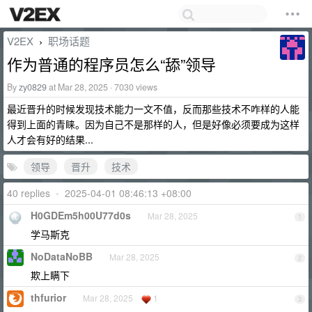
V2EX
职场话题
›
作为普通的程序员怎么“舔”领导
By
zy0829
at Mar 28, 2025 · 7030 views
最近晋升的时候发现技术能力一文不值，反而那些技术不咋样的人能
得到上面的青睐。因为自己不是那样的人，但是好像必须要成为这样
人才会有好的结果...
领导
晋升
技术
40 replies
•
2025-04-01 08:46:13 +08:00
H0GDEm5h00U77d0s
Mar 28, 2025
1
学马斯克
NoDataNoBB
Mar 28, 2025
2
欺上瞒下
thfurior
Mar 28, 2025
1
3