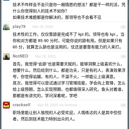
技术不咋样会不会只是你一厢情愿的想法？都是干一样的活，凭
什么你觉得别人的技术不如你？
如果技术难题都是你解决的，那领导也不会看不见
play78
Mar 28, 2025
13
技术性的工作，仅仅靠舔是完成不了 kpi 的。领导也有 kpi 。当
你和对方都是 85-90 分时，可能你说的舔有用。但是如果只有
60 分，就算怎么舔也是没用的，仗还是要靠有能力的人来打。
NotNEO
Mar 28, 2025
14
首先，我觉得“会舔”也是需要天赋的，能够洞察上级喜欢什么，
想要什么，然后给到什么，都是功夫，只是有的人，表演效果浮
夸，你觉得谄媚，有的人，不温不火，一样能让上级满意。
其次，我觉得可以尝试通过学习管理技能，学会向上管理，怎么
给上级预期，怎么实现预期，也都值得深入研究，鱼头对着谁，
那都是有讲究的，学问深着呢，学吧
crackself
Mar 28, 2025 via Android
15
职场里能让别人愉悦的人必受欢迎，人情练达的人是其中佼佼
者，然后到技术能力特别出众的人。