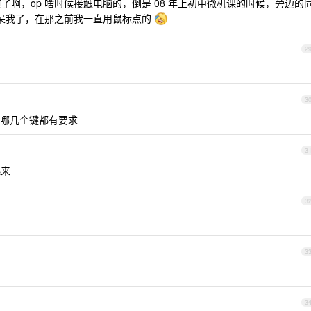
知道了啊，op 啥时候接触电脑的，倒是 08 年上初中微机课的时候，旁边的
候惊呆我了，在那之前我一直用鼠标点的
2
3
哪几个键都有要求
3
起来
3
3
3