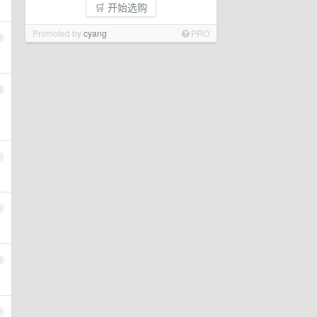
🛒 开始选购
Promoted by
cyang
PRO
2
3
4
5
6
7