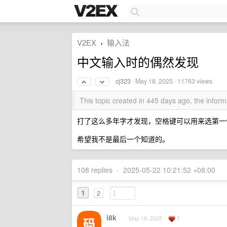
V2EX
输入法
›
中文输入时的偶然发现
cj323
·
May 18, 2025
· 11763 views
This topic created in 445 days ago, the info
打了这么多年字才发现，空格键可以用来选第一
希望我不是最后一个知道的。
108 replies
•
2025-05-22 10:21:52 +08:00
1
2
i8k
1
May 18, 2025