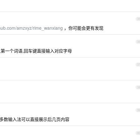
3
ithub.com/amzxyz/rime_wanxiang
，你可能会更有发现
3
输入第一个词语,回车键直接输入对应字母
3
3
3
现在多数输入法可以直接展示后几页内容
4