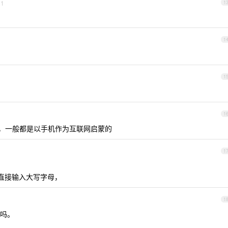
1
1
1
1
1
人，一般都是以手机作为互联网启蒙的
1
键可以直接输入大写字母，
1
吗。