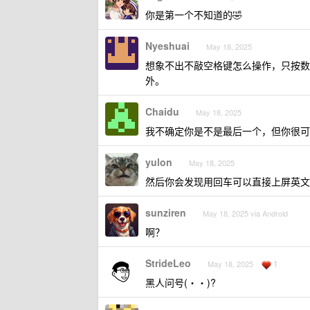
你是第一个不知道的🤣
Nyeshuai
May 18, 2025
想象不出不敲空格键怎么操作，只按数
外。
Chaidu
May 18, 2025
我不确定你是不是最后一个，但你很可
yulon
May 18, 2025
然后你会发现用回车可以直接上屏英文
sunziren
May 18, 2025 via Android
啊？
StrideLeo
1
May 18, 2025
黑人问号(・・)?