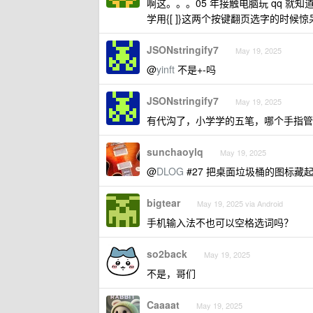
啊这。。。05 年接触电脑玩 qq 就
学用{[ ]}这两个按键翻页选字的时
JSONstringify7
May 19, 2025
@
yinft
不是+-吗
JSONstringify7
May 19, 2025
有代沟了，小学学的五笔，哪个手指管
sunchaoylq
May 19, 2025
@
DLOG
#27 把桌面垃圾桶的图标藏
bigtear
May 19, 2025 via Android
手机输入法不也可以空格选词吗？
so2back
May 19, 2025
不是，哥们
Caaaat
May 19, 2025