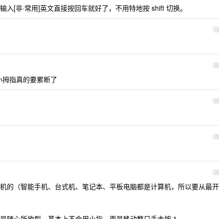
[非·常用]英文直接按回车就好了，不用特地按 shift 切换。
1
2
那小拇指真的要累断了
2
2
2
机的（智能手机、台式机、笔记本、平板电脑都是计算机，所以要从最开
是随心所欲型，基本上不会用小指，而是移动整只手去按 1 。