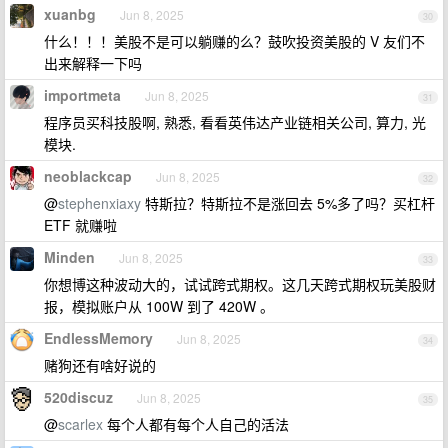
xuanbg
Jun 8, 2025
30
什么！！！美股不是可以躺赚的么？鼓吹投资美股的 V 友们不
出来解释一下吗
importmeta
Jun 8, 2025
31
程序员买科技股啊, 熟悉, 看看英伟达产业链相关公司, 算力, 光
模块.
neoblackcap
Jun 8, 2025
32
@
stephenxiaxy
特斯拉？特斯拉不是涨回去 5%多了吗？买杠杆
ETF 就赚啦
Minden
Jun 8, 2025
33
你想博这种波动大的，试试跨式期权。这几天跨式期权玩美股财
报，模拟账户从 100W 到了 420W 。
EndlessMemory
Jun 8, 2025
34
赌狗还有啥好说的
520discuz
Jun 8, 2025
35
@
scarlex
每个人都有每个人自己的活法