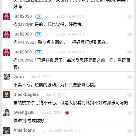
好吗
luck2023
Jun 8, 2025 via Android
OP
44
@
davidyin
是的，我也觉得，好后悔。
luck2023
Jun 8, 2025 via Android
OP
45
@
evan9527
赌徒哪有赢的，一把好牌打烂到现在。
luck2023
Jun 8, 2025 via Android
OP
46
@
southwolf
已经在反思了，每次反思还是跟之前一样，重蹈覆
辙。
Junn
Jun 8, 2025
47
不卖不亏。短期的波动，为什么要影响心情。
BlackEagles
Jun 8, 2025
48
虽然楼主你亏钱不开心，但是大家看到赌狗不好过都乐呵呵的
pweng286
Jun 8, 2025
1
49
快进到:戒戒你好
Americano
Jun 8, 2025 via iPhone
50