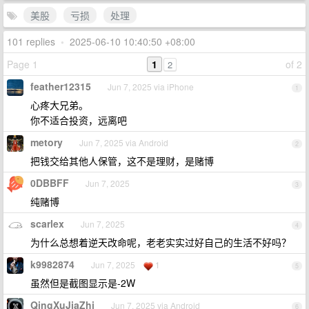
美股
亏损
处理
101 replies
•
2025-06-10 10:40:50 +08:00
Page 1
1
of 2
2
feather12315
Jun 7, 2025 via iPhone
1
心疼大兄弟。
你不适合投资，远离吧
metory
Jun 7, 2025 via Android
2
把钱交给其他人保管，这不是理财，是赌博
0DBBFF
Jun 7, 2025
3
纯赌博
scarlex
Jun 7, 2025
4
为什么总想着逆天改命呢，老老实实过好自己的生活不好吗？
k9982874
Jun 7, 2025
1
5
虽然但是截图显示是-2W
QingXuJiaZhi
Jun 7, 2025 via Android
6