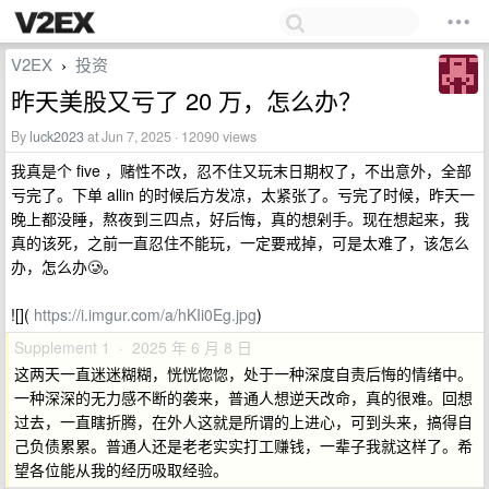
V2EX
投资
›
昨天美股又亏了 20 万，怎么办？
By
luck2023
at Jun 7, 2025 · 12090 views
我真是个 five ，赌性不改，忍不住又玩末日期权了，不出意外，全部
亏完了。下单 allin 的时候后方发凉，太紧张了。亏完了时候，昨天一
晚上都没睡，熬夜到三四点，好后悔，真的想剁手。现在想起来，我
真的该死，之前一直忍住不能玩，一定要戒掉，可是太难了，该怎么
办，怎么办🥲。
![](
https://i.imgur.com/a/hKIi0Eg.jpg
)
Supplement 1 · 2025 年 6 月 8 日
这两天一直迷迷糊糊，恍恍惚惚，处于一种深度自责后悔的情绪中。
一种深深的无力感不断的袭来，普通人想逆天改命，真的很难。回想
过去，一直瞎折腾，在外人这就是所谓的上进心，可到头来，搞得自
己负债累累。普通人还是老老实实打工赚钱，一辈子我就这样了。希
望各位能从我的经历吸取经验。