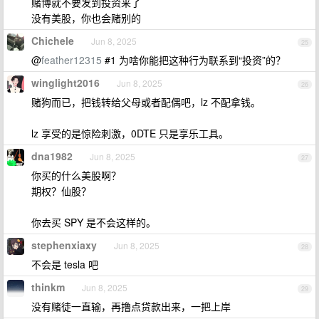
赌博就不要发到投资来了
没有美股，你也会赌别的
Chichele
Jun 8, 2025
25
@
feather12315
#1 为啥你能把这种行为联系到“投资”的？
winglight2016
Jun 8, 2025
26
赌狗而已，把钱转给父母或者配偶吧，lz 不配拿钱。
lz 享受的是惊险刺激，0DTE 只是享乐工具。
dna1982
Jun 8, 2025
27
你买的什么美股啊？
期权？仙股？
你去买 SPY 是不会这样的。
stephenxiaxy
Jun 8, 2025
28
不会是 tesla 吧
thinkm
Jun 8, 2025
29
没有赌徒一直输，再撸点贷款出来，一把上岸