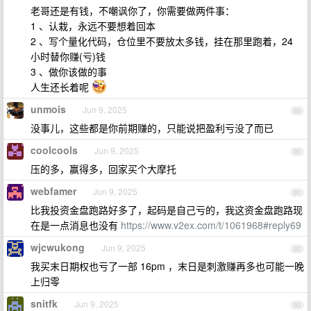
老哥还是有钱，不嘲讽你了，你需要做两件事：
1 、认栽，永远不要想着回本
2 、写个量化代码，仓位里不要放太多钱，挂在那里跑着，24
小时替你赚(亏)钱
3 、做你该做的事
人生还长着呢
unmois
Jun 9, 2025
89
没事儿，这些都是你前期赚的，只能说把盈利亏没了而已
coolcools
Jun 9, 2025
90
压的多，赢得多，回家买个大摩托
webfamer
Jun 9, 2025
91
比我投资金盘跑路好多了，起码是自己亏的，我这资金盘跑路现
在是一点消息也没有
https://www.v2ex.com/t/1061968#reply69
wjcwukong
Jun 9, 2025
92
我买末日期权也亏了一部 16pm ，末日是刺激赚再多也可能一晚
上归零
snitfk
Jun 9, 2025
93