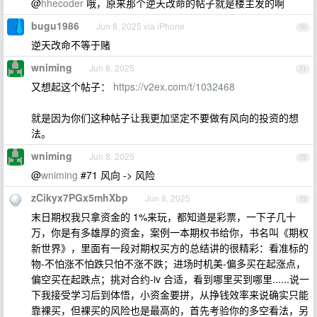
@
hhecoder
哦，原来那个逆天改命的帖子就是楼主发的啊
bugu1986
Jun 8, 2025 via iPhone
70
逆天改命不等于赌
wniming
Jun 8, 2025
71
又想起这个帖子：
https://v2ex.com/t/1032468
就是因为你们这种帖子让我更加坚定不要做有风向的投资的想
法。
wniming
Jun 8, 2025
72
@
wniming
#71 风向 -> 风险
zCikyx7PGx5mhXbp
Jun 8, 2025
73
末日期权我只拿资金的 1%来玩，都知道是彩票，一下子几十
万，你是有多雄厚的资金，案例一本期权书给你，书名叫《期权
新世界》，里面有一段对期权买方的总结讲的很精彩：看准标的
物-不怕涨不怕跌只怕不涨不跌；进场时机美-偏多买在起涨点，
偏空买在起跌点；挑对合约-iv 合适，看到哪里买到哪里......说一
下我接受学习后到体悟，小资金要拼，从挣钱效率来说确实只能
靠裸买，但裸买的风险也是最高的，首先考验你的多空看法，另