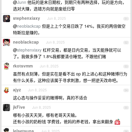
@
Junn
他玩的是末日期权，到期只有两种选择，玩的是方向，
选对大赚，选错方向就是废纸归零
stephenxiaxy
Jun 8, 2025
51
@
neoblackcap
但是上上个交易日跌了 14%，我买的两倍做空
特斯拉是赚的，
neoblackcap
Jun 8, 2025
52
@
stephenxiaxy
杠杆交易，都是日内交易，当天能挣就可以
了。我做多挣了 1.8%我都要清仓睡觉。不跟他们赌
rkotsvmm
Jun 8, 2025
53
虽然有点刻薄，但是实在是看不出 op 的上进心和这种赌博行为
有什么关系，这种应该属于寻求刺激，想一把逆天改命吧。
ajyz
Jun 8, 2025
54
这心态与操作妥妥的赌博啊，真的不适合
jkFive
Jun 8, 2025
55
哪有小孩天天哭，哪有老哥天天输。
还有小孩的奶粉钱 学费钱，爸妈的养老钱，拿出来翻身
lelsetsuna
Jun 8, 2025
56