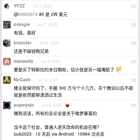
YFZZ
Jun 7, 2025
14
@
k9982874
#5 是 2W 美元
orangie
Jun 7, 2025
15
有钱，真好
kristofer
Jun 8, 2025
16
还是不缺钱啊兄弟
maxwellz
Jun 8, 2025
17
要是买了特斯拉的末日期权，估计就是另一幅嘴脸了
NoCash
Jun 8, 2025
18
楼主挺保守的了，手握 300 万亏个十几万，买个教训以后不碰
就是依然能够潇洒过生活
superjojo
Jun 8, 2025
7
19
赌狗活该，所有的言论全是关于做梦暴富的
当今这个社会，普通人逆天改命的机会在哪？
luck2023 · 10 天前 via Android · 10984 次点击