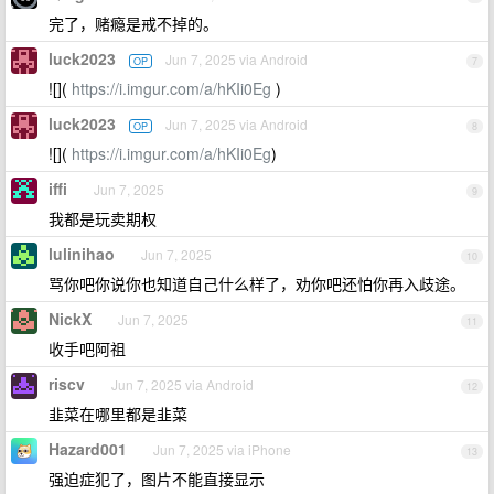
完了，赌瘾是戒不掉的。
luck2023
Jun 7, 2025 via Android
OP
7
![](
https://i.imgur.com/a/hKIi0Eg
)
luck2023
Jun 7, 2025 via Android
OP
8
![](
https://i.imgur.com/a/hKIi0Eg
)
iffi
Jun 7, 2025
9
我都是玩卖期权
lulinihao
Jun 7, 2025
10
骂你吧你说你也知道自己什么样了，劝你吧还怕你再入歧途。
NickX
Jun 7, 2025
11
收手吧阿祖
riscv
Jun 7, 2025 via Android
12
韭菜在哪里都是韭菜
Hazard001
Jun 7, 2025 via iPhone
13
强迫症犯了，图片不能直接显示