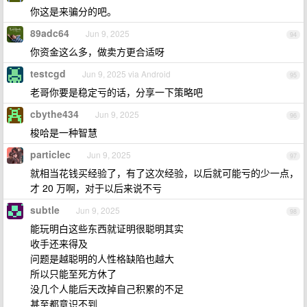
你这是来骗分的吧。
89adc64
Jun 9, 2025
94
你资金这么多，做卖方更合适呀
testcgd
Jun 9, 2025 via Android
95
老哥你要是稳定亏的话，分享一下策略吧
cbythe434
Jun 9, 2025
96
梭哈是一种智慧
particlec
Jun 9, 2025
97
就相当花钱买经验了，有了这次经验，以后就可能亏的少一点，
才 20 万啊，对于以后来说不亏
subtle
Jun 9, 2025
98
能玩明白这些东西就证明很聪明其实
收手还来得及
问题是越聪明的人性格缺陷也越大
所以只能至死方休了
没几个人能后天改掉自己积累的不足
甚至都意识不到