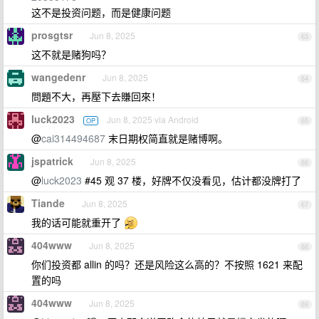
这不是投资问题，而是健康问题
prosgtsr
Jun 8, 2025
63
这不就是赌狗吗？
wangedenr
Jun 8, 2025
64
問題不大，再壓下去賺回來！
luck2023
Jun 8, 2025 via Android
OP
65
@
cai314494687
末日期权简直就是赌博啊。
jspatrick
Jun 8, 2025
66
@
luck2023
#45 观 37 楼，好牌不仅没看见，估计都没牌打了
Tiande
Jun 8, 2025
67
我的话可能就重开了
404www
Jun 8, 2025
68
你们投资都 allin 的吗？还是风险这么高的？不按照 1621 来配
置的吗
404www
Jun 8, 2025
69