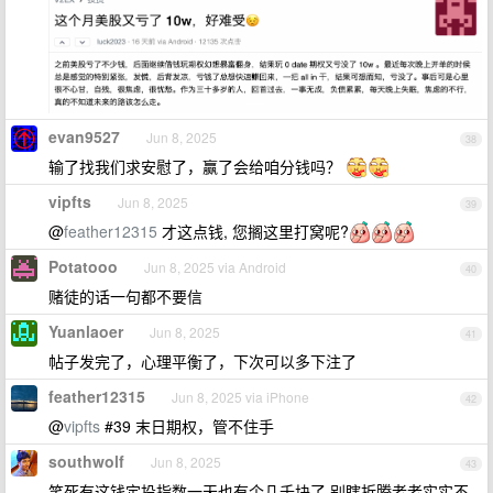
evan9527
Jun 8, 2025
38
输了找我们求安慰了，赢了会给咱分钱吗？
vipfts
Jun 8, 2025
39
@
feather12315
才这点钱, 您搁这里打窝呢?
Potatooo
Jun 8, 2025 via Android
40
赌徒的话一句都不要信
Yuanlaoer
Jun 8, 2025
41
帖子发完了，心理平衡了，下次可以多下注了
feather12315
Jun 8, 2025 via iPhone
42
@
vipfts
#39 末日期权，管不住手
southwolf
Jun 8, 2025
43
笑死有这钱定投指数一天也有个几千块了 别瞎折腾老老实实不