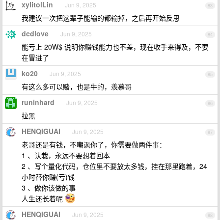
xylitolLin
Jun 9, 2025
83
我建议一次把这辈子能输的都输掉，之后再开始反思
dcdlove
Jun 9, 2025
84
能亏上 20W$ 说明你赚钱能力也不差，现在收手来得及，不要
在冒进了
ko20
Jun 9, 2025
85
有这么多可以赌，也是牛的，羡慕哥
runinhard
Jun 9, 2025
86
拉黑
HENQIGUAI
Jun 9, 2025
87
老哥还是有钱，不嘲讽你了，你需要做两件事：
1 、认栽，永远不要想着回本
2 、写个量化代码，仓位里不要放太多钱，挂在那里跑着，24
小时替你赚(亏)钱
3 、做你该做的事
人生还长着呢
HENQIGUAI
Jun 9, 2025
88