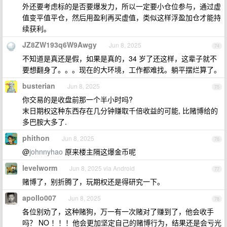
外还要考虑标的是否要爆发力，所以一定要小仓位参与，通过虚
值变平值平仓，然后用盈利再买虚值，类似这样浮盈加仓才能持
续获利。
JZ8ZW193q6W9Awgy
Jun 8, 2025
74
不知道是真还是假，如果是真的，34 岁了还这样，这辈子就不
要想翻身了。。。现在的大环境，工作都难找。躺平摆烂算了。
busterian
Jun 8, 2025
75
你交易的是收盘前那一个半小时吗?
末日期权这种东西存在几分钟赚取千倍收益的可能, 比赌博给的
多巴胺大多了.
phithon
Jun 8, 2025
76
@
johnnyhao
原来楼主隔这爆金币呢
levelworm
Jun 8, 2025 via Android
77
赌博了，别折腾了，玩期权还是得研究一下。
apollo007
Jun 8, 2025
78
各位别劝了，这种赌狗，万一有一次赌对了赚到了，他会收手
吗？ NO ！！！他会更加坚定自己的赌博行为，结果还是会亏光