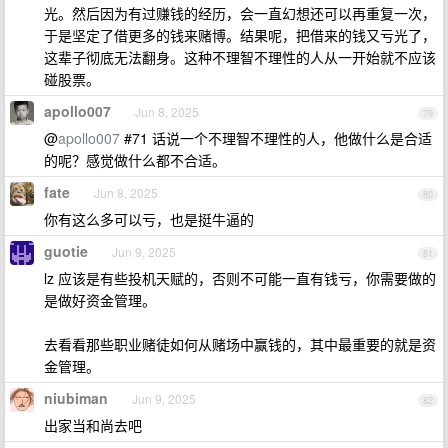
光。然后因为有过赚钱的经历，会一直幻想还可以再重复一次，
于是坚定了借更多的钱来赌博。结果呢，把借来的钱又亏光了，
这辈子彻底无法翻身。这种不理智不理性的人从一开始就不应该
碰股票。
apollo007
Jun 8, 2025
79
@
apollo007
#71 话说一个不理智不理性的人，他做什么是合适
的呢？感觉做什么都不合适。
fate
Jun 8, 2025
80
你有这么多可以亏，也是挺牛逼的
guotie
Jun 9, 2025
81
lz 应该是有些投机天赋的，否则不可能一直有钱亏，你需要做的
是做好资金管理。
去看看那些职业赌徒如何从赌场中赢钱的，其中最重要的就是资
金管理。
niubiman
Jun 9, 2025
82
出家当和尚去吧