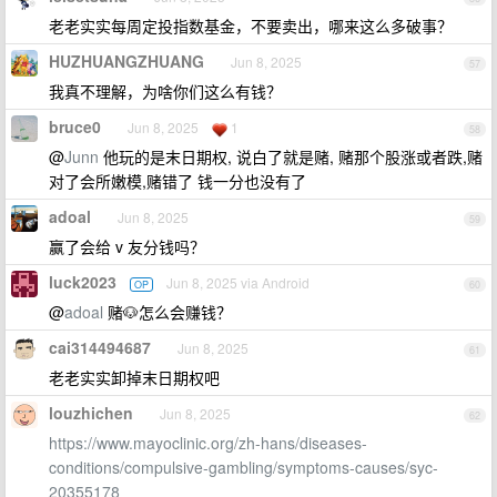
老老实实每周定投指数基金，不要卖出，哪来这么多破事？
HUZHUANGZHUANG
Jun 8, 2025
57
我真不理解，为啥你们这么有钱？
bruce0
Jun 8, 2025
1
58
@
Junn
他玩的是末日期权, 说白了就是赌, 赌那个股涨或者跌,赌
对了会所嫩模,赌错了 钱一分也没有了
adoal
Jun 8, 2025
59
赢了会给 v 友分钱吗？
luck2023
Jun 8, 2025 via Android
OP
60
@
adoal
赌🐶怎么会赚钱？
cai314494687
Jun 8, 2025
61
老老实实卸掉末日期权吧
louzhichen
Jun 8, 2025
62
https://www.mayoclinic.org/zh-hans/diseases-
conditions/compulsive-gambling/symptoms-causes/syc-
20355178