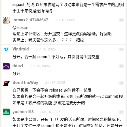
squash 的,所以如果你这两个改动本来就是一个需求产生的,那对
于主干来说是无所谓的.
intmax2147483647
Jun 16, 2025
23
@
leokun
理论上如评论区：分开提交！这样更改内容清晰，好回退
实际上：老夫管你这么多，卡卡卡一把梭
Vindroid
Jun 16, 2025
24
分开，合一起 commit 不好写，其次能混个提交量
ddczl
Jun 16, 2025
25
分开
BornThisWay
Jun 16, 2025
26
自己预想一下会不会 release 的时候不一起发
如果真的是会一起升级的或者小项目无所谓的就一起 commit 呗
如果是比较严格的功能 那肯定是要分开的
yuchen198
Jun 16, 2025
27
如果是小公司，只有自己开发的话无所谓，时间紧急的情况下，
十几个文件一次 commit 也不是不行...时间充足的话，还是分开