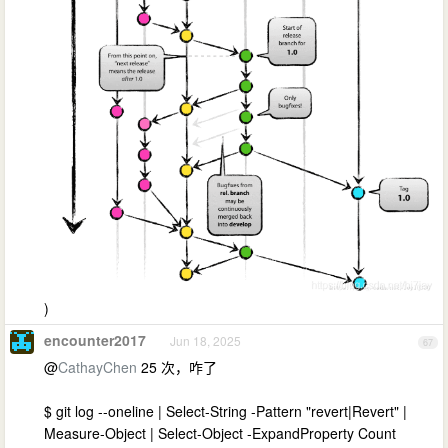
)
encounter2017
Jun 18, 2025
67
@
CathayChen
25 次，咋了
$ git log --oneline | Select-String -Pattern "revert|Revert" |
Measure-Object | Select-Object -ExpandProperty Count