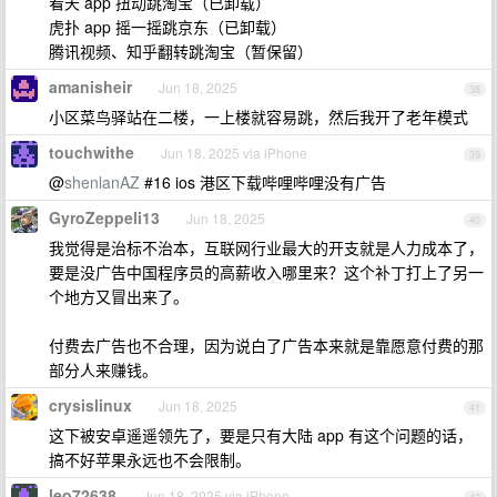
看天 app 扭动跳淘宝（已卸载）
虎扑 app 摇一摇跳京东（已卸载）
腾讯视频、知乎翻转跳淘宝（暂保留）
amanisheir
Jun 18, 2025
38
小区菜鸟驿站在二楼，一上楼就容易跳，然后我开了老年模式
touchwithe
Jun 18, 2025 via iPhone
39
@
shenlanAZ
#16 ios 港区下载哔哩哔哩没有广告
GyroZeppeli13
Jun 18, 2025
40
我觉得是治标不治本，互联网行业最大的开支就是人力成本了，
要是没广告中国程序员的高薪收入哪里来？这个补丁打上了另一
个地方又冒出来了。
付费去广告也不合理，因为说白了广告本来就是靠愿意付费的那
部分人来赚钱。
crysislinux
Jun 18, 2025
41
这下被安卓遥遥领先了，要是只有大陆 app 有这个问题的话，
搞不好苹果永远也不会限制。
leo72638
Jun 18, 2025 via iPhone