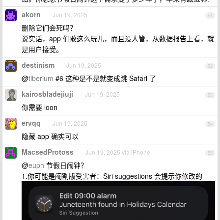
akorn
Jun 19, 2025
51
删除它们会死吗？
说实话，app 们敢这么玩儿，而且没人管，从数据报告上看，就
是用户接受。
destinism
Jun 19, 2025
52
@
tiberium
#6 这种是不是就变成跳 Safari 了
kairosbladejiuji
Jun 19, 2025
53
你需要 loon
ervqq
Jun 19, 2025
54
隐藏 app 确实可以
MacsedProtoss
Jun 19, 2025 via iPhone
55
@
euph
节假日闹钟？
1.你可能是阉割版受害者：Siri suggestions 会提示你修改的