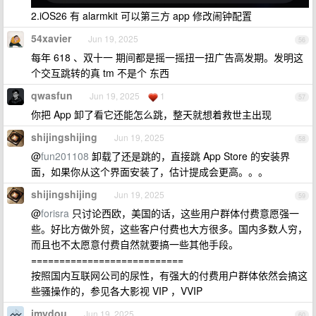
2.iOS26 有 alarmkit 可以第三方 app 修改闹钟配置
54xavier
Jun 19, 2025
56
每年 618 、双十一 期间都是摇一摇扭一扭广告高发期。发明这
个交互跳转的真 tm 不是个 东西
qwasfun
Jun 19, 2025
1
57
你把 App 卸了看它还能怎么跳，整天就想着救世主出现
shijingshijing
Jun 19, 2025
58
@
fun201108
卸载了还是跳的，直接跳 App Store 的安装界
面，如果你从这个界面安装了，估计提成会更高。。。
shijingshijing
Jun 19, 2025
59
@
forisra
只讨论西欧，美国的话，这些用户群体付费意愿强一
些。好比方做外贸，这些客户付费也大方很多。国内多数人穷，
而且也不太愿意付费自然就要搞一些其他手段。
===========================
按照国内互联网公司的尿性，有强大的付费用户群体依然会搞这
些骚操作的，参见各大影视 VIP ，VVIP
imydou
Jun 19, 2025
60