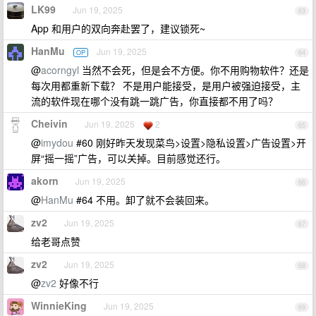
LK99
Jun 19, 2025
63
App 和用户的双向奔赴罢了，建议锁死~
HanMu
Jun 19, 2025
OP
64
@
acorngyl
当然不会死，但是会不方便。你不用购物软件？还是
每次用都重新下载？ 不是用户能接受，是用户被强迫接受，主
流的软件现在哪个没有跳一跳广告，你直接都不用了吗？
Cheivin
Jun 19, 2025
2
65
@
imydou
#60 刚好昨天发现菜鸟>设置>隐私设置>广告设置>开
屏“摇一摇”广告，可以关掉。目前感觉还行。
akorn
Jun 19, 2025
66
@
HanMu
#64 不用。卸了就不会装回来。
zv2
Jun 19, 2025
67
给老哥点赞
zv2
Jun 19, 2025
68
@
zv2
好像不行
WinnieKing
Jun 19, 2025
69