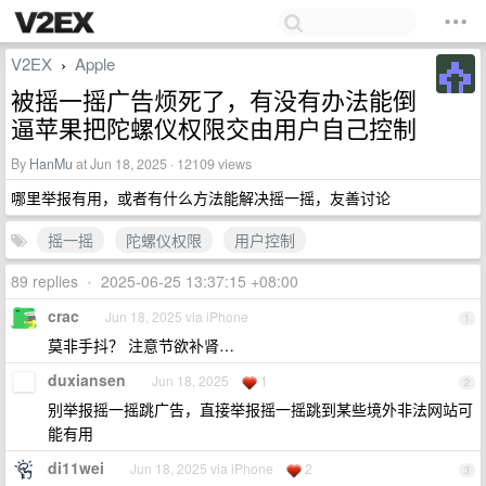
V2EX
Apple
›
被摇一摇广告烦死了，有没有办法能倒
逼苹果把陀螺仪权限交由用户自己控制
By
HanMu
at Jun 18, 2025 · 12109 views
哪里举报有用，或者有什么方法能解决摇一摇，友善讨论
摇一摇
陀螺仪权限
用户控制
89 replies
•
2025-06-25 13:37:15 +08:00
crac
Jun 18, 2025 via iPhone
1
莫非手抖？ 注意节欲补肾…
duxiansen
Jun 18, 2025
1
2
别举报摇一摇跳广告，直接举报摇一摇跳到某些境外非法网站可
能有用
di11wei
Jun 18, 2025 via iPhone
2
3