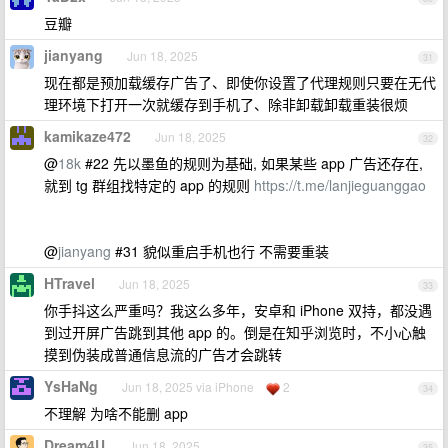
豆瓣
jianyang
Jun 18, 2025
31
现在都是预加载缓存广告了、即使你设置了代理规则只要在无代
理环境下打开一次就缓存到手机了、除非卸载卸载重装很烦
kamikaze472
Jun 18, 2025
32
@
18k
#22 先以墨鱼的规则为基础, 如果某些 app 广告还存在,
就到 tg 群组找特定的 app 的规则
https://t.me/lanjieguanggao
@
jianyang
#31 貌似重启手机也行 不需要重装
HTravel
Jun 18, 2025
33
你手抖这么严重吗？我这么多年，安卓和 iPhone 双持，都没遇
到过开屏广告跳到其他 app 的。倒是在知乎浏览时，不小心触
摸到伪装成普通信息流的广告才会跳转
YsHaNg
Jun 18, 2025 via iPhone
2
34
不理解 为啥不能删 app
Dream4U
Jun 18, 2025
35