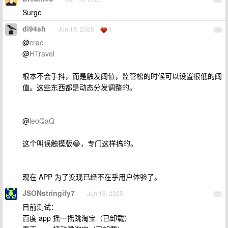
Surge
di94sh
Jun 18, 2025
1
36
@
crac
@
HTravel
根本不会手抖，而是触发阈值，监管松的时候可以设置很低的阈
值。这些东西都是动态分发调整的。
@
leoQaQ
这个叫误触摸版😂，专门这样搞的。
现在 APP 为了变现已经不在乎用户体验了。
JSONstringify7
Jun 18, 2025
37
目前测试：
百度 app 摇一摇跳淘宝（已卸载）