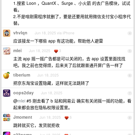
1.搜索 Loon ，QuantX 、Surge 、小火箭 的去广告模块，试试
看。
2.不是啥刚需程序就删了，要是还要用就用微信支付宝小程序代
替。
vhvlqn
Jun 18, 2025 via iPhone
4
应该接龙一下哪些 app 有这功能，帮助他人避雷
mlei
Jun 18, 2025
3
5
主流 app 摇一摇广告都是可以关闭的，去 app 设置里面找找
吧。我之前也觉得烦，后来关了后就跟普通开屏广告一样了
tiberium
Jun 18, 2025
6
把京东淘宝设置隐藏，这样就无法跳转了
oops2day
Jun 18, 2025
7
@
mlei
#5 刚去看了 b 站和网易云 确实有关闭摇一摇的功能，看
起来都会放在隐私权限设置里。
Jmoment
Jun 18, 2025
6
8
跳转就买它，发货就拒收
e23nome
Jun 18, 2025
1