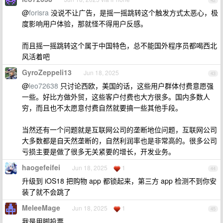
42
@
forisra
没说不让广告，是摇一摇跳转这个触发方式太恶心，极
度影响用户体验，那就怪不得用户反感。
而且摇一摇跳转这个属于中国特色，总不能国外程序员都喝西北
风活着吧
GyroZeppeli13
Jun 18, 2025
43
@
leo72638
只讨论西欧，美国的话，这些用户群体付费意愿强
一些。好比方做外贸，这些客户付费也大方很多。国内多数人
穷，而且也不太愿意付费自然就要搞一些其他手段。
当然还有一个问题就是互联网公司的垄断地位问题，互联网公司
大多数都是自天然垄断的，自然利润率也是非常高的。很多公司
亏损主要是做了很多无关紧要的增长，开发业务。
haogefeifei
Jun 18, 2025
1
44
升级到 iOS18 把购物 app 都锁起来，第三方 app 检测不到你安
装了就不会跳了
MeleeMage
Jun 18, 2025
1
45
我是用脚投票