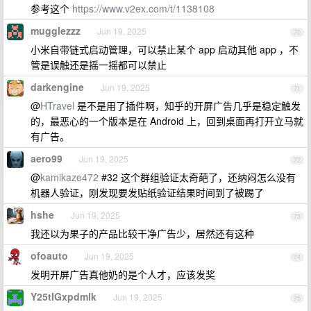
参考这个
https://www.v2ex.com/t/1138108
mugglezzz
Jun 19, 2025
70
小米自带链式启动管理，可以禁止某个 app 启动其他 app ，不
管是误触还是摇一摇都可以禁止
darkengine
Jun 19, 2025
71
@
HTravel
是不是用了插件啊，知乎的开屏广告几乎是稳定触发
的，最恶心的一个版本是在 Android 上，回到桌面再打开立马就
有广告。
aero99
Jun 19, 2025
72
@
kamikaze472
#32 这个群组验证太奇葩了，还纳闷怎么没有
机器人验证，刚发现要发贴纸验证结果时间到了被踢了
hshe
Jun 19, 2025
73
我还以为果子的产品比较干净广告少，居然还有这种
ofoauto
Jun 19, 2025
74
发明开屏广告真他奶的是个人才，应该发奖
Y25tIGxpdmlk
Jun 19, 2025
75