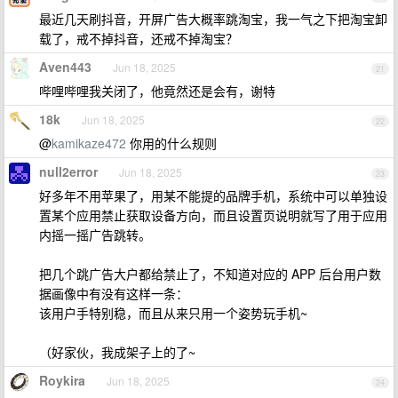
最近几天刷抖音，开屏广告大概率跳淘宝，我一气之下把淘宝卸
载了，戒不掉抖音，还戒不掉淘宝？
Aven443
Jun 18, 2025
21
哔哩哔哩我关闭了，他竟然还是会有，谢特
18k
Jun 18, 2025
22
@
kamikaze472
你用的什么规则
null2error
Jun 18, 2025
23
好多年不用苹果了，用某不能提的品牌手机，系统中可以单独设
置某个应用禁止获取设备方向，而且设置页说明就写了用于应用
内摇一摇广告跳转。
把几个跳广告大户都给禁止了，不知道对应的 APP 后台用户数
据画像中有没有这样一条：
该用户手特别稳，而且从来只用一个姿势玩手机~
（好家伙，我成架子上的了~
Roykira
Jun 18, 2025
24