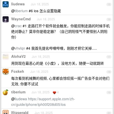
liudewa
Jun 18, 2025
15
@
tiberium
#6 ios 怎么设置隐藏
WayneCmd
Jun 18, 2025
16
@
crac
#1 走路打开个软件就会触发，你能控制走路的时候手机
绝对静止？莫非你是稳定器？（自己阴阳怪气不要怪别人阴阳
你）
@
vhvlqn
#4 我首先提名哔哩哔哩，刚刚才把它关掉.....
AlohaV2
Jun 18, 2025
17
用到现在最恶心的是《小度》，没地方关，随便一动就跳转
Foxkeh
Jun 18, 2025
18
每次看到机械舞的视频, 心里都会惊叹摇一摇广告会不会对他们
无效, 你要不试试
tiberium
Jun 18, 2025
4
19
@
liudewa
https://support.apple.com/zh-
cn/guide/iphone/iph00f208d05/ios
lfitzgerald
Jun 18, 2025
20