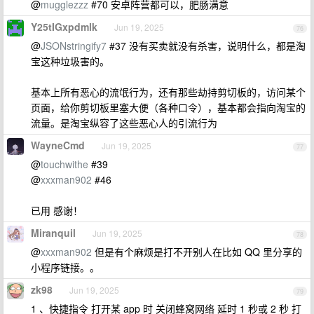
@
mugglezzz
#70 安卓阵营都可以，肥肠满意
Y25tIGxpdmlk
Jun 19, 2025
76
@
JSONstringify7
#37 没有买卖就没有杀害，说明什么，都是淘
宝这种垃圾害的。
基本上所有恶心的流氓行为，还有那些劫持剪切板的，访问某个
页面，给你剪切板里塞大便（各种口令），基本都会指向淘宝的
流量。是淘宝纵容了这些恶心人的引流行为
WayneCmd
Jun 19, 2025
77
@
touchwithe
#39
@
xxxman902
#46
已用 感谢！
Miranquil
Jun 19, 2025
78
@
xxxman902
但是有个麻烦是打不开别人在比如 QQ 里分享的
小程序链接。。
zk98
Jun 19, 2025
79
1 、快捷指令 打开某 app 时 关闭蜂窝网络 延时 1 秒或 2 秒 打