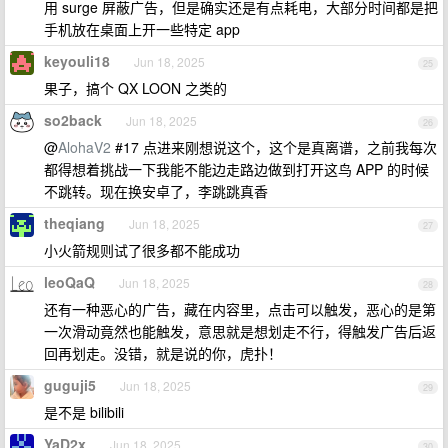
用 surge 屏蔽广告，但是确实还是有点耗电，大部分时间都是把
手机放在桌面上开一些特定 app
keyouli18
Jun 18, 2025
25
果子，搞个 QX LOON 之类的
so2back
Jun 18, 2025
26
@
AlohaV2
#17 点进来刚想说这个，这个是真离谱，之前我每次
都得想着挑战一下我能不能边走路边做到打开这鸟 APP 的时候
不跳转。现在换安卓了，李跳跳真香
theqiang
Jun 18, 2025
27
小火箭规则试了很多都不能成功
leoQaQ
Jun 18, 2025
28
还有一种恶心的广告，藏在内容里，点击可以触发，恶心的是第
一次滑动竟然也能触发，意思就是想划走不行，得触发广告后返
回再划走。没错，就是说的你，虎扑！
guguji5
Jun 18, 2025
29
是不是 bilibili
YaD2x
Jun 18, 2025
30