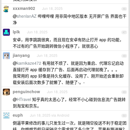
xxxman902
Jun 18, 2025
46
@
shenlanAZ
哔哩哔哩 用非简中地区版本 无开屏广告 界面也干
净
lplk
Jun 18, 2025
47
安卓，用李跳跳很爽，而且现在安卓有防止打开 app 的功能，
不过有的广告开始跳转微信小程序了，就很恶心
jianyang
Jun 18, 2025
48
@
kamikaze472
有用就不烦了、就是因为重启、代理忘记启动
直接打开 app 缓存到了广告、后面再启动代理就晚了。。。
我常用的 app 好像是持久化缓存、没用了、刚开始还会重新卸
载安装后面次数多了就懒了、随便了-。-
penguinchow
Jun 18, 2025
49
@
HTravel
知乎真的太恶心了，经常不小心碰到信息流广告跳转
到淘宝和京东。
euph
Jun 18, 2025 via Android
50
倒逼苹果修改的事儿只发生过一次，就是隔空投送不利于稳定团
结。你想想节假日闹钟这个需求提了多少年了，苹果有跟进嘛？