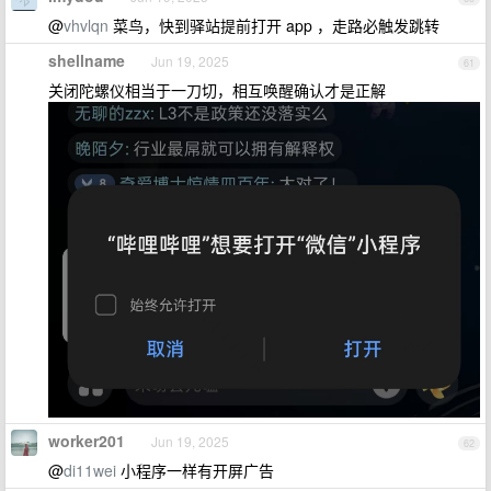
@
vhvlqn
菜鸟，快到驿站提前打开 app ，走路必触发跳转
shellname
Jun 19, 2025
61
关闭陀螺仪相当于一刀切，相互唤醒确认才是正解
worker201
Jun 19, 2025
62
@
di11wei
小程序一样有开屏广告