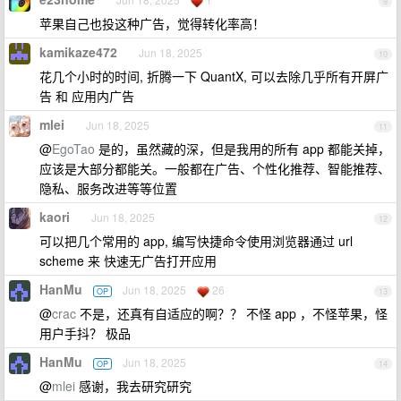
9
苹果自己也投这种广告，觉得转化率高！
kamikaze472
Jun 18, 2025
10
花几个小时的时间, 折腾一下 QuantX, 可以去除几乎所有开屏广
告 和 应用内广告
mlei
Jun 18, 2025
11
@
EgoTao
是的，虽然藏的深，但是我用的所有 app 都能关掉，
应该是大部分都能关。一般都在广告、个性化推荐、智能推荐、
隐私、服务改进等等位置
kaori
Jun 18, 2025
12
可以把几个常用的 app, 编写快捷命令使用浏览器通过 url
scheme 来 快速无广告打开应用
HanMu
Jun 18, 2025
26
OP
13
@
crac
不是，还真有自适应的啊？？ 不怪 app ，不怪苹果，怪
用户手抖？ 极品
HanMu
Jun 18, 2025
OP
14
@
mlei
感谢，我去研究研究