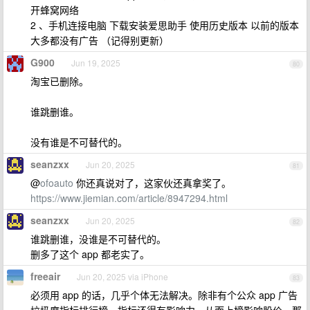
开蜂窝网络
2 、手机连接电脑 下载安装爱思助手 使用历史版本 以前的版本
大多都没有广告 （记得别更新）
G900
Jun 19, 2025
80
淘宝已删除。
谁跳删谁。
没有谁是不可替代的。
seanzxx
Jun 20, 2025
81
@
ofoauto
你还真说对了，这家伙还真拿奖了。
https://www.jiemian.com/article/8947294.html
seanzxx
Jun 20, 2025
82
谁跳删谁，没谁是不可替代的。
删多了这个 app 都老实了。
freeair
Jun 20, 2025 via iPhone
83
必须用 app 的话，几乎个体无法解决。除非有个公众 app 广告