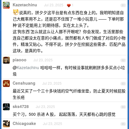
Kazetachinu
Jul 23, 2025
1
91
说真的，拼夕夕这平台是有点东西在身上的。我明明知道自
己大概率用不上，还是忍不住囤了一堆小玩意儿 —— 下单时那
种‘说不定能用上’的期待感，实在太上头了。
这‘狗东西’怎么就这么让人挪不开眼呢？你会发现，生活里那些
连自己都没太在意的小痛点，居然都有人专门做成了对应的小物
件，精准又贴心。不得不说，拼夕夕在挖掘这些需求、匹配产品
这块，是真的牛。
piaooo
Jul 23, 2025
92
@
Kazetachinu
哈哈哈一样，有时候没事就刷刷拼多多买点小垃
圾
Censhuang
Jul 23, 2025
93
最近又买了一个三十多块钱的空气纤维坐垫，防止夏天时候屁股
生长疮
sks4728
Jul 23, 2025
94
买个刁，500 杀进 A 股， 起起落落，天天都有心跳的感觉
Chicagoake
Jul 23, 2025
95