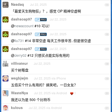
Nasdaq
Jul 22, 2025
14
「最爱天生购物狂」？，感觉 OP 精神空虚啊
dashsoap97
Jul 22, 2025
OP
PRO
15
@
newaccount
#10 可以!
dashsoap97
Jul 22, 2025
OP
PRO
16
@
liu731
#14 非常空虚 每天工作很辛苦..但是很空虚
dashsoap97
Jul 22, 2025
OP
PRO
17
@
Jerry02
#12 只想买点能实际有用的
villivateur
Jul 22, 2025
18
买个树莓盘
wegbjwjm
Jul 22, 2025 via iPhone
19
五佰买个什么有用的？搞笑吧，一日女友？
WasteNya
Jul 22, 2025 via Android
1
20
我还以为是 500 个比特币
kulous
Jul 22, 2025 via Android
21