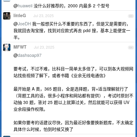
@
huaweii
没什么好推荐的，2000 内最多 2 个型号
littleG
Jul 23, 2025
63
@
JoeDH
我一般想买什么不重要的东西了，但是又是需要的，
我就回去淘宝搜，找到对应款式再去 pdd 搜，基本上能便宜一
半。
MFWT
Jul 23, 2025
64
@
dashsoap97
要考试，不过不难，比科目一简单太多倍了，可以到各大视频网
站找些视频了解下，或者书籍《业余无线电通信》
最开始是 A 类，365 题目，全是选择题，背+适当理解就行了
（背题工具的话，很多小程序和网站都有提供），考试时原封不
动抽 30 题，答对 25 题以上就算过关，然后就能可以获得 UV
业余段操作权限。
如果你要考的话建议尽快，因为最近好像要换新题库，不太确定
具体什么时候，怕到时候又换了