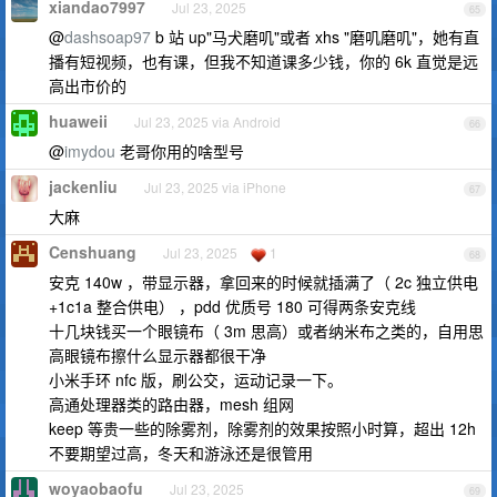
xiandao7997
Jul 23, 2025
65
@
dashsoap97
b 站 up"马犬磨叽"或者 xhs "磨叽磨叽"，她有直
播有短视频，也有课，但我不知道课多少钱，你的 6k 直觉是远
高出市价的
huaweii
Jul 23, 2025 via Android
66
@
imydou
老哥你用的啥型号
jackenliu
Jul 23, 2025 via iPhone
67
大麻
Censhuang
Jul 23, 2025
1
68
安克 140w ，带显示器，拿回来的时候就插满了（ 2c 独立供电
+1c1a 整合供电） ，pdd 优质号 180 可得两条安克线
十几块钱买一个眼镜布（ 3m 思高）或者纳米布之类的，自用思
高眼镜布擦什么显示器都很干净
小米手环 nfc 版，刷公交，运动记录一下。
高通处理器类的路由器，mesh 组网
keep 等贵一些的除雾剂，除雾剂的效果按照小时算，超出 12h
不要期望过高，冬天和游泳还是很管用
woyaobaofu
Jul 23, 2025
69