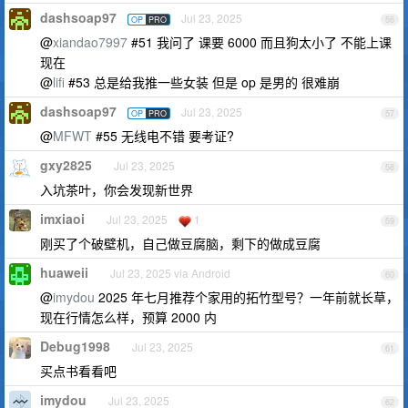
dashsoap97
Jul 23, 2025
OP
PRO
56
@
xiandao7997
#51 我问了 课要 6000 而且狗太小了 不能上课
现在
@
lifi
#53 总是给我推一些女装 但是 op 是男的 很难崩
dashsoap97
Jul 23, 2025
OP
PRO
57
@
MFWT
#55 无线电不错 要考证?
gxy2825
Jul 23, 2025
58
入坑茶叶，你会发现新世界
imxiaoi
Jul 23, 2025
1
59
刚买了个破壁机，自己做豆腐脑，剩下的做成豆腐
huaweii
Jul 23, 2025 via Android
60
@
imydou
2025 年七月推荐个家用的拓竹型号？一年前就长草，
现在行情怎么样，预算 2000 内
Debug1998
Jul 23, 2025
61
买点书看看吧
imydou
Jul 23, 2025
62