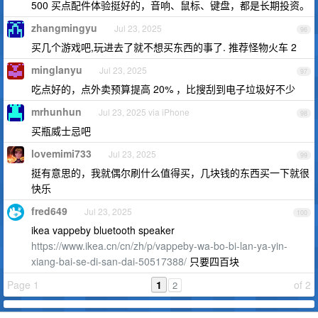
500 买点配件体验挺好的，音响、鼠标、键盘，都是长期投资。
zhangmingyu
Jul 23, 2025
96
买几个游戏吧,玩进去了就不想买东西的事了. 推荐怪物火车 2
minglanyu
Jul 23, 2025
97
吃点好的，点外卖预算提高 20% ，比搜刮到电子垃圾好不少
mrhunhun
Jul 23, 2025 via iPhone
98
买瓶威士忌吧
lovemimi733
Jul 23, 2025
99
挺有意思的，我就偶尔刷什么值得买，几块钱的东西买一下就很
快乐
fred649
Jul 23, 2025
100
ikea vappeby bluetooth speaker
https://www.ikea.cn/cn/zh/p/vappeby-wa-bo-bi-lan-ya-yin-
xiang-bai-se-di-san-dai-50517388/
只要四百块
Page 1
1
of 2
2