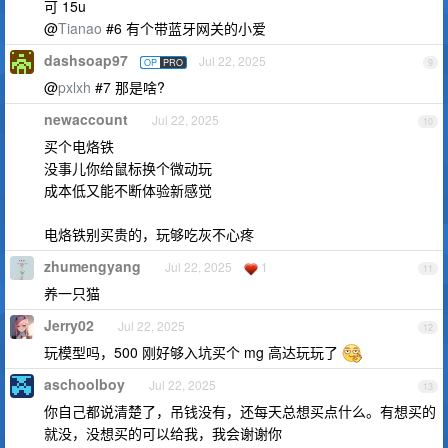
可 15u
@
Tianao
#6 有个带蓝牙网关的小爱
dashsoap97
Jul 22, 2025
OP
PRO
9
@
pxlxh
#7 那是啥?
newaccount
Jul 22, 2025
10
买个电烙铁
没事儿你给鼠标换个微动玩
成本低又能不断体验新感觉
电烙铁别买贵的，玩够吃灰不心疼
zhumengyang
Jul 22, 2025
1
11
养一只猫
Jerry02
Jul 22, 2025
12
玩模型吗，500 刚好够入坑买个 mg 高达玩玩了
aschoolboy
Jul 22, 2025
13
你自己都说清楚了，吊钱没有，还每天总想买点什么。有想买的
就没，没想买的可以给我，我会谢谢你