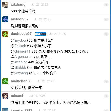
xdzhang
Jul 23, 2025
46
500 个比特币吗
meteor957
Jul 23, 2025
47
洗脚是回报最高的
dashsoap97
Jul 23, 2025
OP
PRO
48
@
imydou
#35 拓竹是什么?
@
Foxkeh
#36 小狗太小了
@
chimei911
#38 柴犬 我不知道 V 站怎么上传图片
@
Argonautes
#42 我不...
@
kylebing
#43 我没有车
@
vita666
#44 租的房子没有电视
@
xdzhang
#46 500 个狗狗币
markchen88
Jul 23, 2025
49
买彩票吧，能买一年
minami
Jul 23, 2025
50
食品工业也是科技，我选麦金卡，因为炸鸡使人快乐
xiandao7997
Jul 23, 2025
51