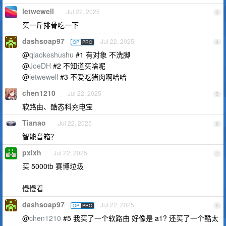
letwewell
Jul 22, 2025
3
买一斤排骨吃一下
dashsoap97
Jul 22, 2025
OP
PRO
4
@
qiaokeshushu
#1 有对象 不洗脚
@
JoeDH
#2 不知道买啥呢
@
letwewell
#3 不爱吃猪肉啊哈哈
chen1210
Jul 22, 2025
5
软路由、酷态科充电宝
Tianao
Jul 22, 2025
6
智能音箱？
pxlxh
Jul 22, 2025
7
买 5000tb 赛博垃圾
慢慢看
dashsoap97
Jul 22, 2025
OP
PRO
8
@
chen1210
#5 我买了一个软路由 好像是 a1? 还买了一个酷太