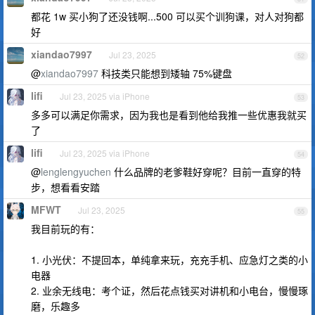
都花 1w 买小狗了还没钱啊...500 可以买个训狗课，对人对狗都
好
xiandao7997
Jul 23, 2025
52
@
xiandao7997
科技类只能想到矮轴 75%键盘
lifi
Jul 23, 2025 via iPhone
53
多多可以满足你需求，因为我也是看到他给我推一些优惠我就买
了
lifi
Jul 23, 2025 via iPhone
54
@
lenglengyuchen
什么品牌的老爹鞋好穿呢？目前一直穿的特
步，想看看安踏
MFWT
Jul 23, 2025
55
我目前玩的有：
1. 小光伏：不提回本，单纯拿来玩，充充手机、应急灯之类的小
电器
2. 业余无线电：考个证，然后花点钱买对讲机和小电台，慢慢琢
磨，乐趣多