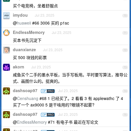
买个电竞椅，坐着舒服点
imydou
Jul 23, 2025
70
@
huaweii
#66 3006 买的 p1sc
EndlessMemory
Jul 23, 2025
71
买本书先沉淀下
duanxianze
Jul 23, 2025
72
买 500 块钱的彩票
akorn
Jul 23, 2025
73
咸鱼买个二手的墨水平板，当手写板用。平时要写算法，推导公
式、画图什么的。挺爽的。
dashsoap97
Jul 23, 2025
OP
PRO
74
@
Censhuang
#68 1 已经买了。2 看看 3 有 applewathc 了 4
买了一个 ax9000 5 是干啥用的?眼镜不起雾?
dashsoap97
Jul 23, 2025
OP
PRO
75
@
EndlessMemory
#71 有电子书 最近在写论文