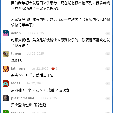
因为我年初点就送国补优惠券，现在湖北根本抢不到，我拿着线
下券逛商场进了一家苹果授权店。
人家惊呼我居然有国补，然后我就一冲动买了（其实内心已经偷
偷惦记半年了）
aeron
Jul 22, 2025
27
吃顿大餐吧，美食是最快能让人感到快乐的，你要是不喜欢吃就
当我没说了
tthem
Jul 22, 2025
28
洗脚吧
latifrons
Jul 22, 2025
2
29
买点 V2EX 币，然后忘了它
tedaz
Jul 22, 2025
30
周四抽 10 个 V 友 V50 改善 V 友伙食
plasticman64
Jul 22, 2025
31
买个登山包出门背包游
tankc45
Jul 22, 2025