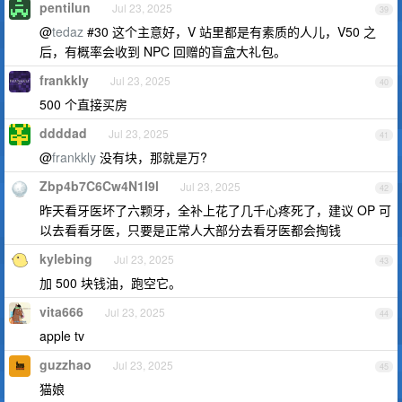
pentilun
Jul 23, 2025
39
@
tedaz
#30 这个主意好，V 站里都是有素质的人儿，V50 之
后，有概率会收到 NPC 回赠的盲盒大礼包。
frankkly
Jul 23, 2025
40
500 个直接买房
ddddad
Jul 23, 2025
41
@
frankkly
没有块，那就是万?
Zbp4b7C6Cw4N1I9l
Jul 23, 2025
42
昨天看牙医坏了六颗牙，全补上花了几千心疼死了，建议 OP 可
以去看看牙医，只要是正常人大部分去看牙医都会掏钱
kylebing
Jul 23, 2025
43
加 500 块钱油，跑空它。
vita666
Jul 23, 2025
44
apple tv
guzzhao
Jul 23, 2025
45
猫娘