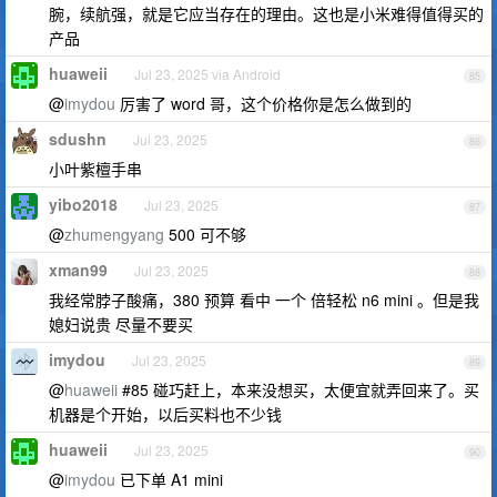
腕，续航强，就是它应当存在的理由。这也是小米难得值得买的
产品
huaweii
Jul 23, 2025 via Android
85
@
imydou
厉害了 word 哥，这个价格你是怎么做到的
sdushn
Jul 23, 2025
86
小叶紫檀手串
yibo2018
Jul 23, 2025
87
@
zhumengyang
500 可不够
xman99
Jul 23, 2025
88
我经常脖子酸痛，380 预算 看中 一个 倍轻松 n6 mini 。但是我
媳妇说贵 尽量不要买
imydou
Jul 23, 2025
89
@
huaweii
#85 碰巧赶上，本来没想买，太便宜就弄回来了。买
机器是个开始，以后买料也不少钱
huaweii
Jul 23, 2025
90
@
imydou
已下单 A1 mini