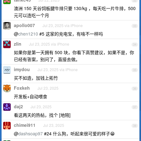
32
澳洲 150 天谷饲板腱牛排只要 130/kg ，每天吃一片牛排，500
元可以连吃一个月
apollo007
Jul 23, 2025 via iPhone
33
@
chen1210
#5 这家的充电宝，有啥不一样吗
zlin
Jul 23, 2025 via iPhone
34
如果你是第一天拥有 500 块，你看下高赞建议，如果不是，你
已经有答案，别问了，直接去做。
imydou
Jul 23, 2025 via iPhone
35
买不如造，加钱上拓竹
Foxkeh
Jul 23, 2025
36
开发板+自动喂食
daj2
Jul 23, 2025
37
看这两天的热帖，找个 [地陪]
chimei911
Jul 23, 2025
38
@
dashsoap97
#24 什么狗，听起来很可爱的样子😁