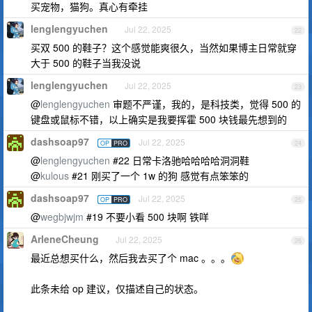
买宠物，猫狗。真心有牵挂
lenglengyuchen
Jul 22, 2025
22
买双 500 的鞋子？这个感觉能爽很久，当然如果博主日常就穿
大于 500 的鞋子当我没说
lenglengyuchen
Jul 22, 2025
23
@
lenglengyuchen
审题不严谨，我的，是科技类，觉得 500 的
键盘或鼠标不错，以上确实是我要挥霍 500 块钱最先想到的
dashsoap97
Jul 22, 2025
OP
PRO
24
@
lenglengyuchen
#22 日常卡洛驰哈哈哈哈洞洞鞋
@
kulous
#21 刚买了一个 1w 的狗 感觉有点笨笨的
dashsoap97
Jul 22, 2025
OP
PRO
25
@
wegbjwjm
#19 不要小看 500 块啊 铁咩
ArleneCheung
Jul 22, 2025
26
最近总想买什么，然后我去买了个 mac 。。。
此条未给 op 建议，仅描述自己的状态。