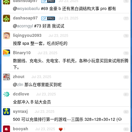
dashsoap97
Jul 23, 2025
OP
PRO
76
@
woyaobaofu
#69 金豪 b 还有黑白调结构大事 pro 都有
dashsoap97
Jul 23, 2025
OP
PRO
77
@
acorngyl
#73 好滴 我试试
liqingyou2093
Jul 23, 2025
78
按摩 spa 整一套，吃点好吃的
Binary10
Jul 23, 2025
79
数据线、充电头、充电宝、手机壳，各种小玩意买回来试用折腾
下。
zhout
Jul 23, 2025
80
@
zlin
那么在哪里能买到呢
dcdlove
Jul 23, 2025
81
全部冲入 B 站大会员
syntaxj
Jul 23, 2025
82
500 可以充值排行第一的游戏---三国杀 328+128+30+12 (🐶
booyah
Jul 23, 2025
1
83