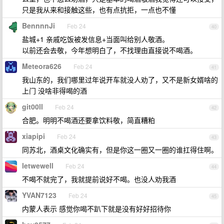
只是我从来和接触这些，也有点抗拒，一点也不懂
BennnnJi
Feb 24
40
盐城+1 亲戚吃饭被发信息+当面叫给别人敬酒。
以前还会去敬，今年想明白了，不找理由直接说不喝酒。
Meteora626
Feb 24
41
我山东的，我们哪里过年说开车就没人劝了，又不是新女婿啥的
上门 没啥非得喝的酒
git00ll
Feb 24
42
合肥。明明不喝酒还要拿饮料敬，简直糟粕
xiapipi
Feb 24
43
同苏北，酒桌文化确实有，但是你这一圈又一圈的谁扛得住啊。
letwewell
Feb 24
44
不喝不就完了，我就提前说好不喝。也没人劝我酒
YVAN7123
Feb 24
45
内蒙人表示 感觉你喝不趴下就是没有好好招待你