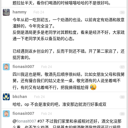
题拉扯半天，看你们喝酒的时候嘻嘻哈哈的不是很好吗。
hammy
Feb 24
36
今年从初一吃到初五，一个劝酒的也没。以前肯定有劝酒和故意
灌醉的，今年完全没了。
反倒是酒局更多是老同学对其颗粒度，看来是经济不好，大家疏
通一下老同学关系以备互助的心态。
已经遇到返乡创业的了，反而干到还不错。开了第二家店了，还
挺厉害的。
fionasit007
Feb 24
37
四川我这也是啊，敬酒先后顺序很纠结，比如女朋友父母和我舅
舅，还有撮合我们的姑父走坐一桌，敬完酒有的人说坐着喝不
行，有的又有站着喝不行，把我搞得尴尬得
bkchan
Feb 24
38
哈哈，op 不会是淮安的吧，淮安那边就流行好事成双
fionasit007
Feb 24
39
@
fionasit007
#37 不过我们家里和亲戚相对还好，酒文化没那
么重，也不怎么劝酒，只是基本的喝酒敬酒我觉得还可以接受，