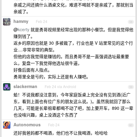
亲戚之间还搞什么酒桌文化，难道不喝就不是亲戚了，那就别当
亲戚了。
hammy
Feb 24
58
@
kcerty
就是勇哥视频里经常出现的那种小餐饮。但是我觉得他
赚到钱了。
返乡的原因也就是 30 多被裁了，行业也是 V 站里常见的这个行
业....非常非常的典型。
但他的店我觉得是赚钱的。而且勇哥不是一直强调选址最重要
么，复盘一下我觉得他选址很牛逼，
好像后面有人指点。
勇哥里全是亏的，实际上还是有人赚吧。
slackerman
Feb 24 via Android
59
蛤！不说我都没注意到，今年家庭饭桌上完全没有见到酒(近广
东，看到上面也有位广东的朋友这么说。)。虽然我就回了那么
几天，可能是长辈祖辈都喝不动了吧，加上要开车，890 这一辈
也没啥兴趣，桌上没酒这个东西了
Autonomous
Feb 24
60
还好我爸妈都不喝酒，他们也不让我喝酒，哈哈哈