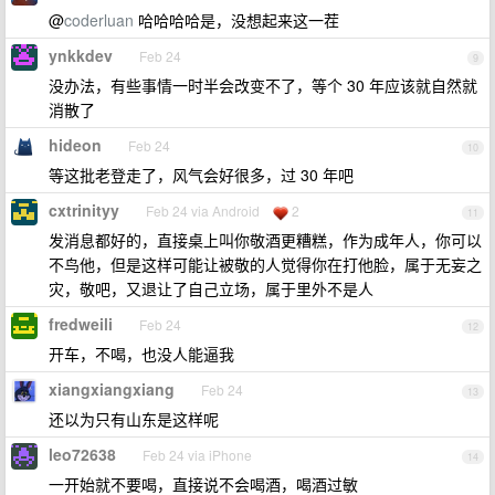
@
coderluan
哈哈哈哈是，没想起来这一茬
ynkkdev
Feb 24
9
没办法，有些事情一时半会改变不了，等个 30 年应该就自然就
消散了
hideon
Feb 24
10
等这批老登走了，风气会好很多，过 30 年吧
cxtrinityy
Feb 24 via Android
2
11
发消息都好的，直接桌上叫你敬酒更糟糕，作为成年人，你可以
不鸟他，但是这样可能让被敬的人觉得你在打他脸，属于无妄之
灾，敬吧，又退让了自己立场，属于里外不是人
fredweili
Feb 24
12
开车，不喝，也没人能逼我
xiangxiangxiang
Feb 24
13
还以为只有山东是这样呢
leo72638
Feb 24 via iPhone
14
一开始就不要喝，直接说不会喝酒，喝酒过敏