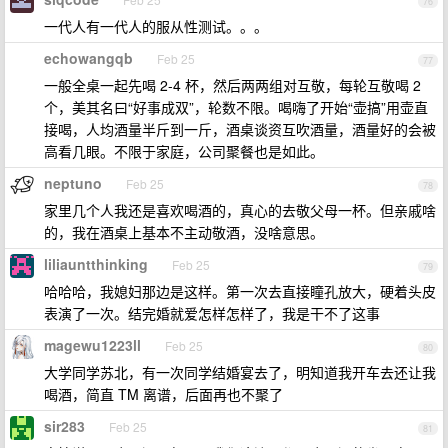
76
一代人有一代人的服从性测试。。。
echowangqb
Feb 25
77
一般全桌一起先喝 2-4 杯，然后两两组对互敬，每轮互敬喝 2
个，美其名曰“好事成双”，轮数不限。喝嗨了开始“壶搞”用壶直
接喝，人均酒量半斤到一斤，酒桌谈资互吹酒量，酒量好的会被
高看几眼。不限于家庭，公司聚餐也是如此。
neptuno
Feb 25
78
家里几个人我还是喜欢喝酒的，真心的去敬父母一杯。但亲戚啥
的，我在酒桌上基本不主动敬酒，没啥意思。
liliauntthinking
Feb 25
79
哈哈哈，我媳妇那边是这样。第一次去直接瞳孔放大，硬着头皮
表演了一次。结完婚就爱怎样怎样了，我是干不了这事
magewu1223ll
Feb 25
80
大学同学苏北，有一次同学结婚宴去了，明知道我开车去还让我
喝酒，简直 TM 离谱，后面再也不聚了
sir283
Feb 25
81