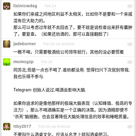
lixintcwdsg
Feb 24
61
如果你们亲戚之间地区利益不太相关，比如你不是要和一个亲戚
混有巨大助力的。
那么可以考虑过年就不去回去了，要不就是说检查出来肝有囊肿
了，要复查。（如果还劝酒的，那可以直接翻脸了）
jadeborner
Feb 24 via Android
62
一概不喝，只需要敬酒给公司领导就行，其他的没必要惯着
momogzp
Feb 24
63
同苏北,但是一点也不喝了.谁劝都没用. 觉得扫兴下次就别带我,
我也乐得不参与.
Telegram 创始人说过,喝酒会影响大脑.
如果你追求的是像他那样的极端大脑表现（认知峰值、极高的专
注力），那么不喝酒确实是一个正确的决策。因为酒精即便不
“杀死”脑细胞，也会显著降低大脑处理信息的效率和睡眠质量。
ttby2017
Feb 24 via Android
64
不要叫什么酒桌文化，应该从名字上就叫酒桌陋习。