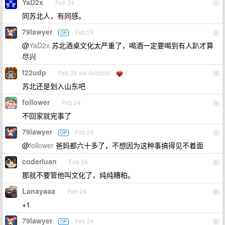
YaD2x
Feb 24
1
同苏北人，有同感。
79lawyer
Feb 24
OP
2
@
YaD2x
苏北酒桌文化太严重了，喝酒一定要喝到有人趴才算
尽兴
f22udp
Feb 24 via Android
1
3
苏北还是划入山东吧
follower
Feb 24
4
不回家就完事了
79lawyer
Feb 24
OP
5
@
follower
爸妈都六十多了，不想因为这种事搞得见不着面
coderluan
Feb 24
6
那就不要管他叫文化了，纯纯糟粕。
Lanayaaa
Feb 24
7
+1
79lawyer
Feb 24
OP
8