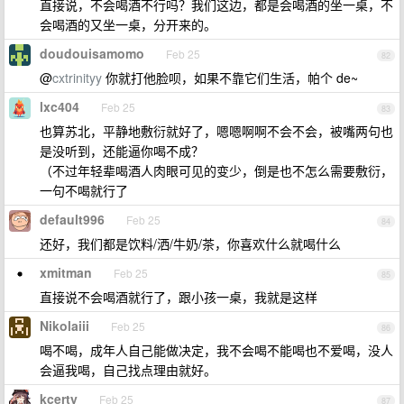
直接说，不会喝酒不行吗？我们这边，都是会喝酒的坐一桌，不
会喝酒的又坐一桌，分开来的。
doudouisamomo
Feb 25
82
@
cxtrinityy
你就打他脸呗，如果不靠它们生活，帕个 de~
lxc404
Feb 25
83
也算苏北，平静地敷衍就好了，嗯嗯啊啊不会不会，被嘴两句也
是没听到，还能逼你喝不成？
（不过年轻辈喝酒人肉眼可见的变少，倒是也不怎么需要敷衍，
一句不喝就行了
default996
Feb 25
84
还好，我们都是饮料/洒/牛奶/茶，你喜欢什么就喝什么
xmitman
Feb 25
85
直接说不会喝酒就行了，跟小孩一桌，我就是这样
Nikolaiii
Feb 25
86
喝不喝，成年人自己能做决定，我不会喝不能喝也不爱喝，没人
会逼我喝，自己找点理由就好。
kcerty
Feb 25
87