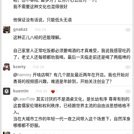
我不需要这种文化也混得很好
他保证没有话说，只能低头无语
gnakzz
Feb 24
50
这种正儿八经的还能理解。
自己家里人正常吃饭都必须要喝酒的才真难受，我说我感冒吃药
了，老丈人还每顿都劝我喝，最后一天临走前还是喝了两瓶啤的
kcerty
Feb 24
51
@
hammy
开啥店啊？有几个朋友最近两年在开店。我也开始对
勇哥的视频感兴趣，难道是年龄到，开始关注创业了？
kuentin
Feb 24
1
52
@
LeanTide
其实讨厌的不是酒桌文化，是长幼有序 尊卑有别的
这套儒家伦理和权利秩序，已经跟世界主流的自由派思想格格不
入。
当在大城市工作的年轻一代一夜之间带入这个场景下，自然浑身
哪哪都不舒服。