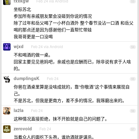
fxxkgw
Feb 24 via Android
53
坐标苏北
参加所有亲戚朋友聚会没碰到你说的情况
除了过年和岳父喝了一小杯白酒外 整个春节没沾一口酒 和岳父
喝的那点还是因为感谢他们一直帮忙带娃
我哥哥更是一口没喝
wjxd
Feb 24 via Android
54
不和喝酒的做一桌。
回家主要见见爸妈吧，亲戚也是应酬而已，除非说有求于人啥
的。
dumplingsK
Feb 24
55
你爸在酒桌里算是没啥成就的，靠“你敬酒”这个事情来展现自
己。
不是苏北，但我是更南方，差不多的情况，我琢磨出来的。
la2la
Feb 24
56
这种情况直接拒绝，抹不开脸就是自己的问题了。
zerovoid
Feb 24
57
当着众人的面吃下头孢，谁劝酒就是谋杀。