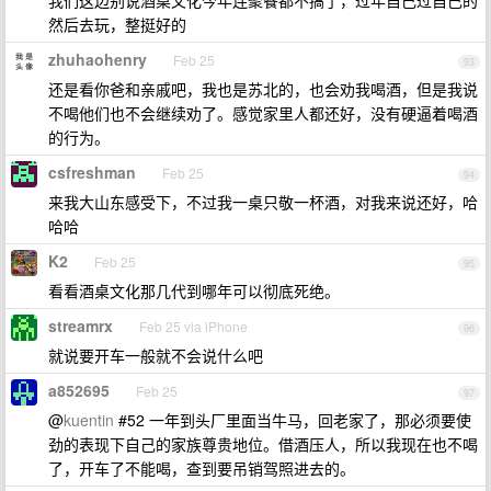
我们这边别说酒桌文化今年连聚餐都不搞了，过年自己过自己的
然后去玩，整挺好的
zhuhaohenry
Feb 25
93
还是看你爸和亲戚吧，我也是苏北的，也会劝我喝酒，但是我说
不喝他们也不会继续劝了。感觉家里人都还好，没有硬逼着喝酒
的行为。
csfreshman
Feb 25
94
来我大山东感受下，不过我一桌只敬一杯酒，对我来说还好，哈
哈哈
K2
Feb 25
95
看看酒桌文化那几代到哪年可以彻底死绝。
streamrx
Feb 25 via iPhone
96
就说要开车一般就不会说什么吧
a852695
Feb 25
97
@
kuentin
#52 一年到头厂里面当牛马，回老家了，那必须要使
劲的表现下自己的家族尊贵地位。借酒压人，所以我现在也不喝
了，开车了不能喝，查到要吊销驾照进去的。