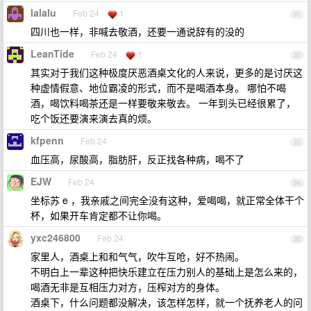
lalalu
Feb 24
1
31
四川也一样，非喊去敬酒，还要一通说辞有的没的
LeanTide
Feb 24
1
32
其实对于我们这种极度厌恶酒桌文化的人来说，更多的是讨厌这
种虚情假意、地位霸凌的形式，而不是喝酒本身。 哪怕不喝
酒，喝饮料喝茶还是一样要敬来敬去。 一年到头已经很累了，
吃个饭还要演来演去真的烦。
kfpenn
Feb 24
33
血压高，尿酸高，脂肪肝，反正找各种病，喝不了
EJW
Feb 24
34
坐标苏 e ，我亲戚之间完全没有这种，爱喝喝，就正常全体干个
杯，如果开车肯定都不让你喝。
yxc246800
Feb 24
35
家里人，酒桌上和和气气，吹牛互呛，好不热闹。
不明白上一辈这种把快乐建立在压力别人的基础上是怎么来的，
喝酒无非是互相压力对方，压榨对方的身体。
酒桌下，什么问题都没解决，该怎样怎样，就一个抚养老人的问