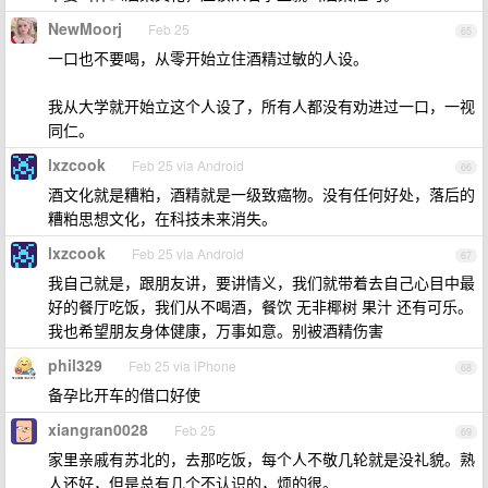
NewMoorj
Feb 25
65
一口也不要喝，从零开始立住酒精过敏的人设。
我从大学就开始立这个人设了，所有人都没有劝进过一口，一视
同仁。
lxzcook
Feb 25 via Android
66
酒文化就是糟粕，酒精就是一级致癌物。没有任何好处，落后的
糟粕思想文化，在科技未来消失。
lxzcook
Feb 25 via Android
67
我自己就是，跟朋友讲，要讲情义，我们就带着去自己心目中最
好的餐厅吃饭，我们从不喝酒，餐饮 无非椰树 果汁 还有可乐。
我也希望朋友身体健康，万事如意。别被酒精伤害
phil329
Feb 25 via iPhone
68
备孕比开车的借口好使
xiangran0028
Feb 25
69
家里亲戚有苏北的，去那吃饭，每个人不敬几轮就是没礼貌。熟
人还好，但是总有几个不认识的，烦的很。