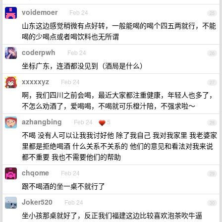
voidemoer
Feb 24
25
山东这边感觉稍微有点好转，一般能喝的喝个四五两就行，不能
喝的少喝点或者喝饮料也无所谓
coderpwh
Feb 24
26
坐标广东，连酒都没见到（酒局是什么）
xxxxxyz
Feb 24
27
啊，我们四川之前会喝，最近大家都注重健康，年轻人也多了，
不怎么劝酒了，爱喝喝，不喝就可乐橙汁陪，不强求啦～
azhangbing
Feb 24
5
28
不喝 没有人可以让我我讨好他 除了我自己 我对我家里 我老婆家
里都是拒绝喝酒 什么关系不关系的 他们的意见和看法对我来说
都不重要 我也不需要他们的帮助
chqome
Feb 24
29
跟不喝酒的坐一桌不就行了
Joker520
Feb 24
30
坐小孩那桌就好了，反正我们福建这边比较喜欢泡茶吹牛逼