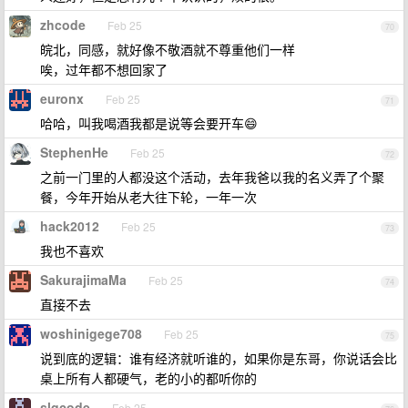
zhcode
Feb 25
70
皖北，同感，就好像不敬酒就不尊重他们一样
唉，过年都不想回家了
euronx
Feb 25
71
哈哈，叫我喝酒我都是说等会要开车😄
StephenHe
Feb 25
72
之前一门里的人都没这个活动，去年我爸以我的名义弄了个聚
餐，今年开始从老大往下轮，一年一次
hack2012
Feb 25
73
我也不喜欢
SakurajimaMa
Feb 25
74
直接不去
woshinigege708
Feb 25
75
说到底的逻辑：谁有经济就听谁的，如果你是东哥，你说话会比
桌上所有人都硬气，老的小的都听你的
slqcode
Feb 25