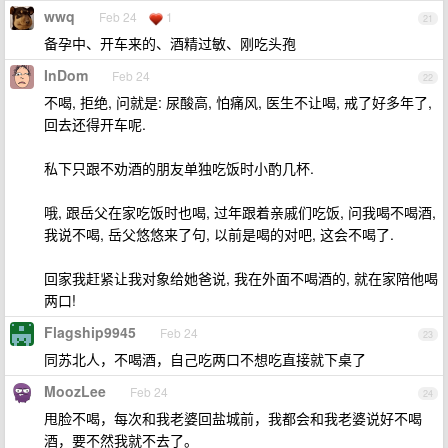
wwq
Feb 24
1
21
备孕中、开车来的、酒精过敏、刚吃头孢
InDom
Feb 24
22
不喝, 拒绝, 问就是: 尿酸高, 怕痛风, 医生不让喝, 戒了好多年了,
回去还得开车呢.
私下只跟不劝酒的朋友单独吃饭时小酌几杯.
哦, 跟岳父在家吃饭时也喝, 过年跟着亲戚们吃饭, 问我喝不喝酒,
我说不喝, 岳父悠悠来了句, 以前是喝的对吧, 这会不喝了.
回家我赶紧让我对象给她爸说, 我在外面不喝酒的, 就在家陪他喝
两口!
Flagship9945
Feb 24
23
同苏北人，不喝酒，自己吃两口不想吃直接就下桌了
MoozLee
Feb 24
24
甩脸不喝，每次和我老婆回盐城前，我都会和我老婆说好不喝
酒，要不然我就不去了。