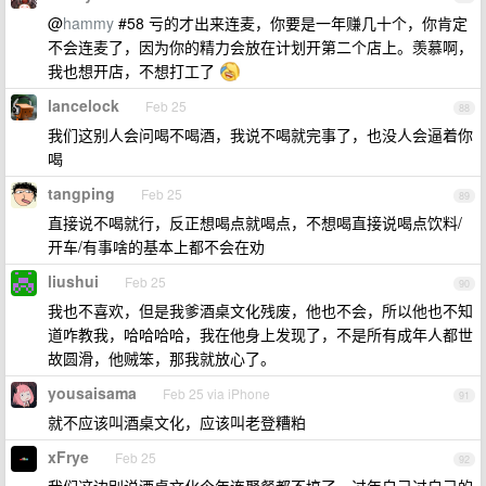
@
hammy
#58 亏的才出来连麦，你要是一年赚几十个，你肯定
不会连麦了，因为你的精力会放在计划开第二个店上。羡慕啊，
我也想开店，不想打工了
lancelock
Feb 25
88
我们这别人会问喝不喝酒，我说不喝就完事了，也没人会逼着你
喝
tangping
Feb 25
89
直接说不喝就行，反正想喝点就喝点，不想喝直接说喝点饮料/
开车/有事啥的基本上都不会在劝
liushui
Feb 25
90
我也不喜欢，但是我爹酒桌文化残废，他也不会，所以他也不知
道咋教我，哈哈哈哈，我在他身上发现了，不是所有成年人都世
故圆滑，他贼笨，那我就放心了。
yousaisama
Feb 25 via iPhone
91
就不应该叫酒桌文化，应该叫老登糟粕
xFrye
Feb 25
92