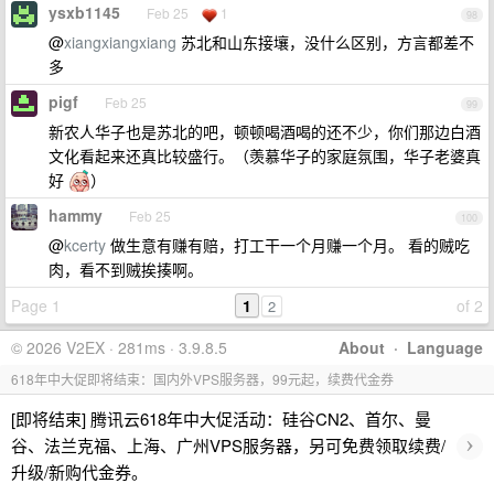
ysxb1145
Feb 25
1
98
@
xiangxiangxiang
苏北和山东接壤，没什么区别，方言都差不
多
pigf
Feb 25
99
新农人华子也是苏北的吧，顿顿喝酒喝的还不少，你们那边白酒
文化看起来还真比较盛行。（羡慕华子的家庭氛围，华子老婆真
好
）
hammy
Feb 25
100
@
kcerty
做生意有赚有赔，打工干一个月赚一个月。 看的贼吃
肉，看不到贼挨揍啊。
Page 1
1
of 2
2
© 2026 V2EX · 281ms · 3.9.8.5
About
·
Language
618年中大促即将结束：国内外VPS服务器，99元起，续费代金券
[即将结束] 腾讯云618年中大促活动：硅谷CN2、首尔、曼
›
谷、法兰克福、上海、广州VPS服务器，另可免费领取续费/
升级/新购代金券。