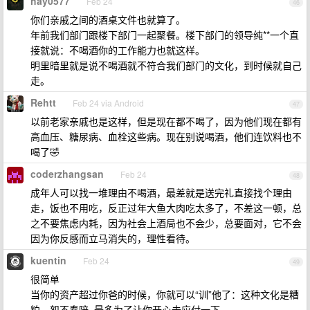
hay0577
Feb 24
46
你们亲戚之间的酒桌文件也就算了。
年前我们部门跟楼下部门一起聚餐。楼下部门的领导纯**一个直
接就说：不喝酒你的工作能力也就这样。
明里暗里就是说不喝酒就不符合我们部门的文化，到时候就自己
走。
Rehtt
Feb 24 via Android
47
以前老家亲戚也是这样，但是现在都不喝了，因为他们现在都有
高血压、糖尿病、血栓这些病。现在别说喝酒，他们连饮料也不
喝了🤣
coderzhangsan
Feb 24
48
成年人可以找一堆理由不喝酒，最差就是送完礼直接找个理由
走，饭也不用吃，反正过年大鱼大肉吃太多了，不差这一顿，总
之不要焦虑内耗，因为社会上酒局也不会少，总要面对，它不会
因为你反感而立马消失的，理性看待。
kuentin
Feb 24
49
很简单
当你的资产超过你爸的时候，你就可以“训”他了：这种文化是糟
粕，恕不奉陪, 最多为了让你开心去应付一下。