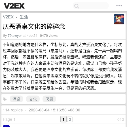
V2EX
生活
›
厌恶酒桌文化的碎碎念
By
79lawyer
at Feb 24 · 9479 views
不知道别的地方是什么样，坐标苏北，真的太推崇酒桌文化了。每次
过年回家都是不停的酒局（亲戚间），还都是白酒，先一桌一起喝四
杯，然后一圈互相敬两杯，最后还得拿壶喝。喝酒我倒还好，主要是
对于我这种内向的人来说主动敬酒真的是灾难，感觉自己像小孩子努
力伪装成大人。我爸更是酒桌文化的推崇者，每次席上都要给我发消
息：起来敬酒啊。在他看来酒桌文化玩不转的就好像是没用的人，啥
事都干不了的，在亲戚面前给他丢面。年轻的时候我会甩脸就走，现
在岁数大了想着尽量不要发生冲突，但是真的好厌恶。
酒桌
文化
厌恶
114 replies
•
2026-03-04 15:16:56 +08:00
Page 1
1
of 2
2