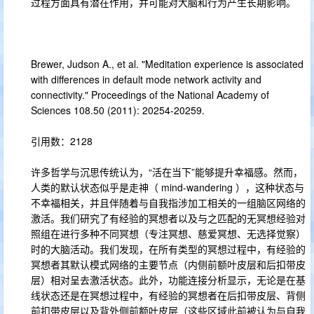
过程方面具有潜在作用，并可能对大脑和行为产生长期影响。
Brewer, Judson A., et al. "Meditation experience is associated
with differences in default mode network activity and
connectivity." Proceedings of the National Academy of
Sciences 108.50 (2011): 20254-20259.
引用数：2128
许多哲学与沉思传统认为，“活在当下”能够提升幸福感。然而，
人类的默认状态似乎是走神（ mind-wandering ），这种状态与
不幸福相关，并且伴随着与自我指涉加工相关的一组脑区网络的
激活。我们研究了有经验的冥想者以及与之匹配的无冥想经验对
照组在进行多种不同冥想（专注冥想、慈爱冥想、无选择觉察）
时的大脑活动。我们发现，在所有类型的冥想过程中，有经验的
冥想者其默认模式网络的主要节点（内侧前额叶皮层和后扣带皮
层）相对呈去激活状态。此外，功能连接分析显示，无论是在基
线状态还是在冥想过程中，有经验的冥想者在后扣带皮层、背侧
前扣带皮层以及背外侧前额叶皮层（这些区域此前被认为与自我