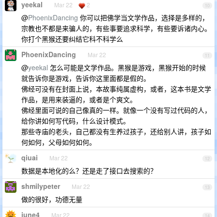
yeekal
Mar 22
2
10
@
PhoenixDancing
你可以把佛学当文学作品，选择是多样的，
宗教也不都是来骗人的，有些事要追求科学，有些要诉诸内心。
你打个黑猴还要纠结它科不科学么
PhoenixDancing
Mar 22
11
@
yeekal
怎么可能是文学作品。黑猴是游戏，黑猴开始的时候
就告诉你是游戏，告诉你这里面都是假的。
佛经可没有在封面上说，本故事纯属虚构，或者，这本书是文学
作品，是用来装逼的，或者是个爽文。
佛经里面可说的自己像真的一样。就像一个没有写过代码的人，
给你讲如何写代码，什么设计模式。
那些寺庙的老头，自己都没有生养过孩子，还给别人讲，孩子如
何如何，父母如何如何。
qiuai
Mar 22
12
数据是本地化的么？还是走了接口去搜索的？
shmilypeter
Mar 22
13
做的很好，功德无量
june4
Mar 22
14