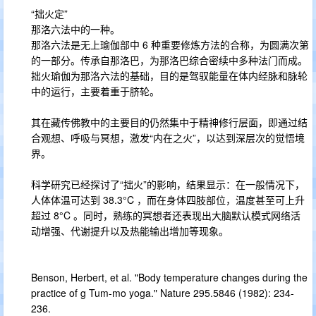
“拙火定”
那洛六法中的一种。
那洛六法是无上瑜伽部中 6 种重要修炼方法的合称，为圆满次第
的一部分。传承自那洛巴，为那洛巴综合密续中多种法门而成。
拙火瑜伽为那洛六法的基础，目的是驾驭能量在体内经脉和脉轮
中的运行，主要着重于脐轮。
其在藏传佛教中的主要目的仍然集中于精神修行层面，即通过结
合观想、呼吸与冥想，激发“内在之火”，以达到深层次的觉悟境
界。
科学研究已经探讨了“拙火”的影响，结果显示：在一般情况下，
人体体温可达到 38.3°C ，而在身体四肢部位，温度甚至可上升
超过 8°C 。同时，熟练的冥想者还表现出大脑默认模式网络活
动增强、代谢提升以及热能输出增加等现象。
Benson, Herbert, et al. "Body temperature changes during the
practice of g Tum-mo yoga." Nature 295.5846 (1982): 234-
236.