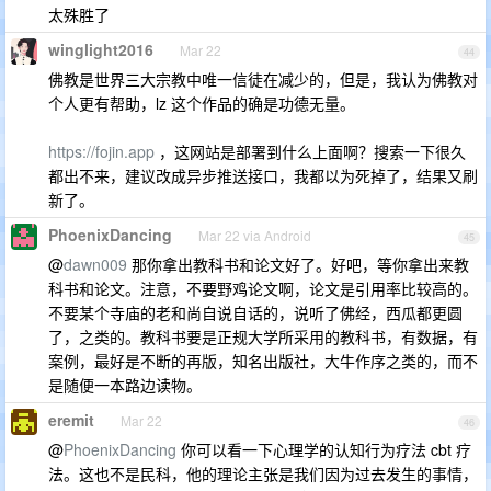
太殊胜了
winglight2016
Mar 22
44
佛教是世界三大宗教中唯一信徒在减少的，但是，我认为佛教对
个人更有帮助，lz 这个作品的确是功德无量。
https://fojin.app
，这网站是部署到什么上面啊？搜索一下很久
都出不来，建议改成异步推送接口，我都以为死掉了，结果又刷
新了。
PhoenixDancing
Mar 22 via Android
45
@
dawn009
那你拿出教科书和论文好了。好吧，等你拿出来教
科书和论文。注意，不要野鸡论文啊，论文是引用率比较高的。
不要某个寺庙的老和尚自说自话的，说听了佛经，西瓜都更圆
了，之类的。教科书要是正规大学所采用的教科书，有数据，有
案例，最好是不断的再版，知名出版社，大牛作序之类的，而不
是随便一本路边读物。
eremit
Mar 22
46
@
PhoenixDancing
你可以看一下心理学的认知行为疗法 cbt 疗
法。这也不是民科，他的理论主张是我们因为过去发生的事情，