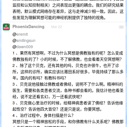
监控和认知控制相关）之间表现出更强的耦合。我们的研究结果
表明，默认模式网络存在差异，这与走神减少相一致。因此，这
些发现为理解冥想可能的神经机制提供了独特的视角。
PhoenixDancing
Mar 22
50
@
eremit
@
smilingsun
@
dawn009
1 、果然有冥想啊，不过为什么冥想是佛教独有的呢？怎么变成
佛教独有的了？小的时候，不了解佛教，也会看着天空冥想啊？
2 、除了这个贝克，还有其他的吗，贝克也许很牛，也开了诊
所，这样的诊所，确实应该比莆田系好很多，毕竟持续了那么多
年。国内的有吗？有教科书吗？
3 、贝克说他接触过佛教或者佛经，说明不了什么啊。精神科的
医生，需要和各类患者交流，各种书都会看的。我估计他也看圣
经，说不定还看玄幻，万一还看武侠呢？
3 、贝克做心里治疗的时候，给精神病患者读了佛经？告诉他缘
起性空？告诉他四大皆空？还是只是说，你要冥想。
4 、治疗过程中，身体扫描是什么？
冥想只是一个精神放松的手段，和你佛教有什么关系呢？佛教那