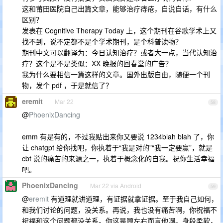
这和莆田医院自己出篇文章，能够治疗痔疮，自说自话，有什么
区别？
发表在 Cognitive Therapy Today 上，这个期刊在谷歌学术上又
找不到，说不定都不是个学术期刊，是个科普读物？
期刊中文可以翻译为：今日认知治疗？或者大一点，当代认知治
疗？这个是不是类似：XX 晚报的回春堂的广告？
我为什么要相信一篇这样的文章。国外出版自由，随便一个刊
物，发个 pdf ，于是就信了？
eremit
Mar 22
58
@
PhoenixDancing
emm 有是有的，不过我贴出来你又要说 1234blah blah 了，你
让 chatgpt 给你找吧，你执着于“我是对的”“我一定要赢”，就是
cbt 说的痛苦的来源之一，执着于概念化的自我。祝你生活幸福
吧。
PhoenixDancing
Mar 22 via Android
59
@
eremit
有道理就讲道理，有证据就拿证据。至于我自己如何，
和我们讨论的问题，没关系。再说，我也没有痛苦啊，你祝福不
祝福和这个问题都没关系。你这是顾左右而言他啊。身段柔软，