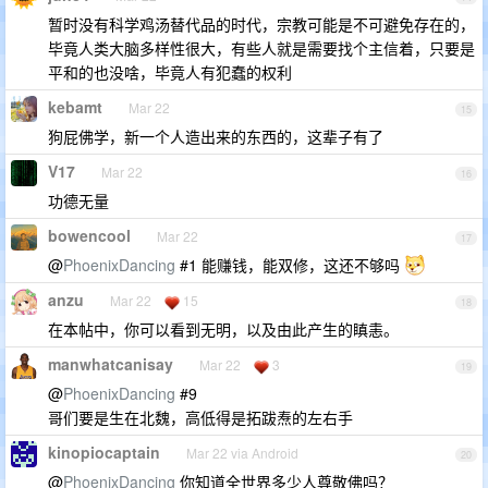
暂时没有科学鸡汤替代品的时代，宗教可能是不可避免存在的，
毕竟人类大脑多样性很大，有些人就是需要找个主信着，只要是
平和的也没啥，毕竟人有犯蠢的权利
kebamt
Mar 22
15
狗屁佛学，新一个人造出来的东西的，这辈子有了
V17
Mar 22
16
功德无量
bowencool
Mar 22
17
@
PhoenixDancing
#1 能赚钱，能双修，这还不够吗
anzu
Mar 22
15
18
在本帖中，你可以看到无明，以及由此产生的瞋恚。
manwhatcanisay
Mar 22
3
19
@
PhoenixDancing
#9
哥们要是生在北魏，高低得是拓跋焘的左右手
kinopiocaptain
Mar 22 via Android
20
@
PhoenixDancing
你知道全世界多少人尊敬佛吗？