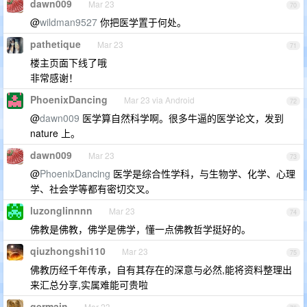
dawn009
Mar 23
70
@
wildman9527
你把医学置于何处。
pathetique
Mar 23
71
楼主页面下线了哦
非常感谢！
PhoenixDancing
Mar 23 via Android
72
@
dawn009
医学算自然科学啊。很多牛逼的医学论文，发到
nature 上。
dawn009
Mar 23
73
@
PhoenixDancing
医学是综合性学科，与生物学、化学、心理
学、社会学等都有密切交叉。
luzonglinnnn
Mar 23
74
佛教是佛教，佛学是佛学，懂一点佛教哲学挺好的。
qiuzhongshi110
Mar 23
75
佛教历经千年传承，自有其存在的深意与必然,能将资料整理出
来汇总分享,实属难能可贵啦
germain
Mar 23