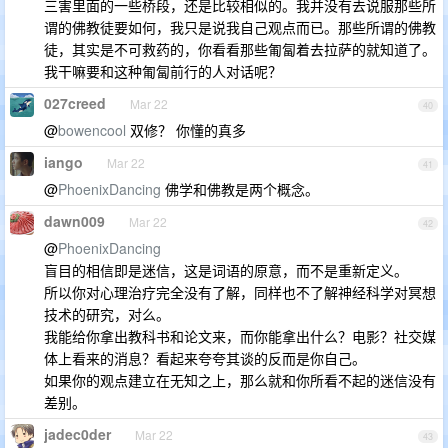
三害里面的一些桥段，还是比较相似的。我并没有去说服那些所
谓的佛教徒要如何，我只是说我自己观点而已。那些所谓的佛教
徒，其实是不可救药的，你看看那些匍匐着去拉萨的就知道了。
我干嘛要和这种匍匐前行的人对话呢？
027creed
Mar 22
40
@
bowencool
双修？ 你懂的真多
iango
Mar 22
41
@
PhoenixDancing
佛学和佛教是两个概念。
dawn009
Mar 22
42
@
PhoenixDancing
盲目的相信即是迷信，这是词语的原意，而不是重新定义。
所以你对心理治疗完全没有了解，同样也不了解神经科学对冥想
技术的研究，对么。
我能给你拿出教科书和论文来，而你能拿出什么？电影？社交媒
体上看来的消息？看起来夸夸其谈的反而是你自己。
如果你的观点建立在无知之上，那么就和你所看不起的迷信没有
差别。
jadec0der
Mar 22
43