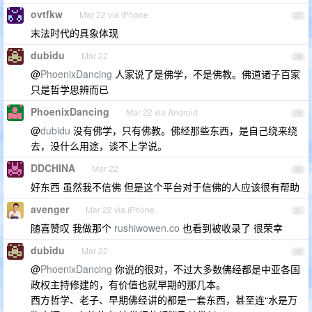
ovtfkw
Mar 22 via iPhone
27
末法时代的具象体现
dubidu
Mar 22
28
@
PhoenixDancing
人家说了是佛学，不是佛教。佛道诸子百家
只是哲学思辨而已
PhoenixDancing
Mar 22 via Android
29
@
dubidu
没有佛学，只有佛教。佛经那些东西，是自己绕来绕
去，没什么用途，谈不上学说。
DDCHINA
Mar 22
30
好东西 虽然我不信佛 但是这个平台对于信佛的人应该很有帮助
avenger
Mar 22 via iPhone
31
随喜赞叹 我做那个
rushiwowen.co
也看到被收录了 很荣幸
dubidu
Mar 22
32
@
PhoenixDancing
你说的很对，不过大多数佛经都是中亚各国
政权主持修建的，有价值也就早期的那几本。
西方哲学、老子、早期佛经讲的都是一套东西，甚至连“水是万