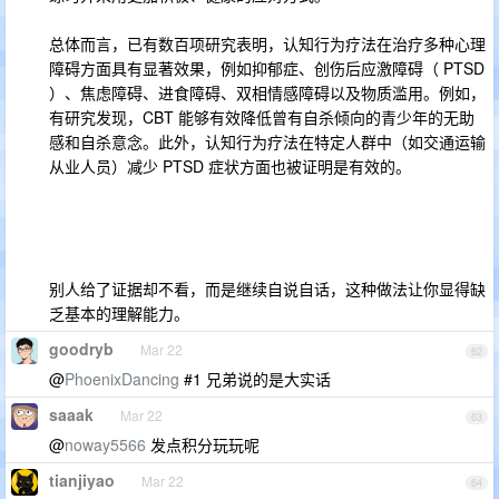
总体而言，已有数百项研究表明，认知行为疗法在治疗多种心理
障碍方面具有显著效果，例如抑郁症、创伤后应激障碍（ PTSD
）、焦虑障碍、进食障碍、双相情感障碍以及物质滥用。例如，
有研究发现，CBT 能够有效降低曾有自杀倾向的青少年的无助
感和自杀意念。此外，认知行为疗法在特定人群中（如交通运输
从业人员）减少 PTSD 症状方面也被证明是有效的。
别人给了证据却不看，而是继续自说自话，这种做法让你显得缺
乏基本的理解能力。
goodryb
Mar 22
62
@
PhoenixDancing
#1 兄弟说的是大实话
saaak
Mar 22
63
@
noway5566
发点积分玩玩呢
tianjiyao
Mar 22
64