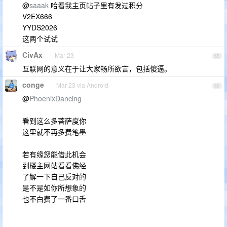
@
saaak
哈看我主页帖子里有发过积分
V2EX666
YYDS2026
这两个试试
CivAx
Mar 23
65
互联网的意义在于让大家畅所欲言，包括傻逼。
conge
Mar 23 via Android
66
@
PhoenixDancing
看到这么多菩萨度你
这里就不再多费笔墨
若有缘您能借此机会
到楼主网站看看佛经
了解一下自己反对的
是不是如你所想象的
也不白费了一番口舌