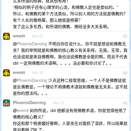
么多所谓的经典，就冥想有用？
“相似的例子还有心理学的心流，和佛教入定也是类似的。”
所以，和佛教的某个方法类似，所以别人用的方法就是佛教的？
有个人长的像杨幂，那么她就是杨幂？
发了这么多东西，和所谓的佛教、佛经没多大关系啊。
eremit
Mar 22
51
@
PhoenixDancing
不明白你在说什么，你不就是想说和佛教无
关？我的举例就是和佛教的核心教义有关系呀，无我，无常，我
也没说就是来自佛教啊，我也没说佛教是全能的啊，而且不代表
cbt 一定用佛教的术语啊。。。。没必要和你讨论了。。
eremit
Mar 22
52
@
PhoenixDancing
少点这种二极管思维，一个人不是佛教徒就
是反佛教徒，一个理论不用佛教术语就和佛教毫无关系，这不就
是你的想法吗。。。
PhoenixDancing
Mar 22
53
@
eremit
如你所说，cbt 他都没有用佛教术语，你就觉得他用了
佛教的核心教义？
你这和那个杨景媛好像啊，人家坐在对面抓了湿疹，所以结果就
是对着杨 ZW 了。