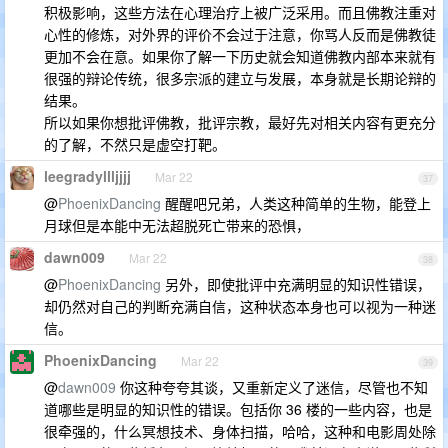
积极影响，这些方法在心理治疗上被广泛采用。而且佛教注重对
心性的修炼，对外界的评价不会过于注意，你骂人反而是佛教徒
更加不会在意。如果你了解一下历史就会知道佛教内部本来就有
很强的辩论传统，很多宗派的建立与发展，本身就是长期论辩的
结果。
所以如果你想批评佛教，批评宗教，最好先对相关内容有更充分
的了解，不然只是虚空打靶。
leegradyllljjjj
Mar 22
37
@
PhoenixDancing
醒醒吧兄弟，人类这种简单的生物，能登上
月球但是本能中无法超脱死亡带来的恐惧，
dawn009
Mar 22
38
@
PhoenixDancing
另外，即使批评中充满明显的知识性错误，
却仍然对自己的判断充满自信，这种状态本身也可以视为一种迷
信。
PhoenixDancing
Mar 22
39
@
dawn009
你这种夸夸其谈，又重新定义了迷信，尽管也不知
道哪些是明显的知识性的错误。包括你 36 楼的一些内容，也是
很牵强的，什么冥想技术、身体扫描，哈哈，这种和电影周处除