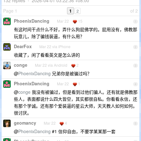
132 replies
•
2026-04-01 03:22:36 +08:00
Page 1
1
of 2
2
PhoenixDancing
Mar 22
15
1
有这时间干点什么不好，弄什么狗屁佛学的。屁用没有，佛教那
玩意儿，除了骗钱装逼，有什么用？
DearFox
Mar 22 via iPhone
2
收藏了，闲了看看英文是怎么讲的
conge
Mar 22 via Android
2
3
@
PhoenixDancing
兄弟你是被骗过吗？
PhoenixDancing
Mar 22
1
4
@
conge
我没有被骗过，但是看到过他们骗人。还有就是佛教那
些人，表面都说什么四大皆空，其实都很自私。你看看永信，还
有那个学诚。还有那个爱装逼的星云大师，天天教人如何如何。
很讨厌。
geomancy
Mar 22
4
5
@
PhoenixDancing
#1 信仰自由，不要学某某那一套