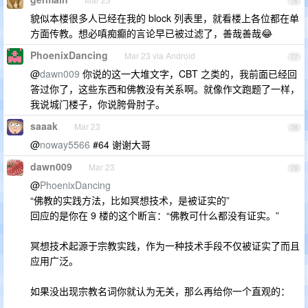
76
貌似本楼很多人已经在我的 block 列表里，就看楼上各位都在单
方面传教。想必嗔痴癫的言论早已被过滤了，善哉善哉😂
PhoenixDancing
Mar 23 via Android
77
@
dawn009
你说的这一大堆文字，CBT 之类的，我前面已经回
答过你了，这些东西和佛教没有关系啊。就像作文跑题了一样，
我说城门楼子，你说胯骨肘子。
saaak
Mar 23
78
@
noway5566
#64 谢谢大哥
dawn009
Mar 23
79
@
PhoenixDancing
“佛教的实践方法，比如冥想技术，是被证实的”
回应的是你在 9 楼的这个断言：“佛教可什么都没有证实。”
冥想技术起源于宗教实践，作为一种技术手段不仅被证实了而且
应用广泛。
如果没出现宗教名词你就认为无关，那么再给你一个直观的：