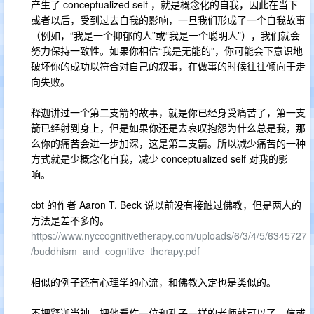
产生了 conceptualized self ，就是概念化的自我，因此在当下
或者以后，受到过去自我的影响，一旦我们形成了一个自我故事
（例如，“我是一个抑郁的人”或“我是一个聪明人”），我们就会
努力保持一致性。如果你相信“我是无能的”，你可能会下意识地
破坏你的成功以符合对自己的叙事，在做事的时候往往倾向于走
向失败。
释迦讲过一个第二支箭的故事，就是你已经身受痛苦了，第一支
箭已经射到身上，但是如果你还是去哀叹抱怨为什么总是我，那
么你的痛苦会进一步加深，这是第二支箭。所以减少痛苦的一种
方式就是少概念化自我，减少 conceptualized self 对我的影
响。
cbt 的作者 Aaron T. Beck 说以前没有接触过佛教，但是两人的
方法是差不多的。
https://www.nyccognitivetherapy.com/uploads/6/3/4/5/6345727
/buddhism_and_cognitive_therapy.pdf
相似的例子还有心理学的心流，和佛教入定也是类似的。
不把释迦当神，把他看作一位和孔子一样的老师就可以了。信或