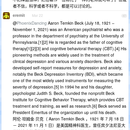
者不信，科学或者不科学，都是可以讨论的。
eremit
Mar 22
47
@
PhoenixDancing
Aaron Temkin Beck (July 18, 1921 –
November 1, 2021) was an American psychiatrist who was a
professor in the department of psychiatry at the University of
Pennsylvania.[1][2] He is regarded as the father of cognitive
therapy[1][2][3] and cognitive behavioral therapy (CBT).[4] His
pioneering methods are widely used in the treatment of
clinical depression and various anxiety disorders. Beck also
developed self-report measures for depression and anxiety,
notably the Beck Depression Inventory (BDI), which became
one of the most widely used instruments for measuring the
severity of depression.[5] In 1994 he and his daughter,
psychologist Judith S. Beck, founded the nonprofit Beck
Institute for Cognitive Behavior Therapy, which provides CBT
treatment and training, as well as research.[6] Beck served as
President Emeritus of the organization up until his death.
阿伦·坦姆金·贝克（ Aaron Temkin Beck ，1921 年 7 月 18 日
－ 2021 年 11 月 1 日）是美国精神科医生，曾任宾夕法尼亚大