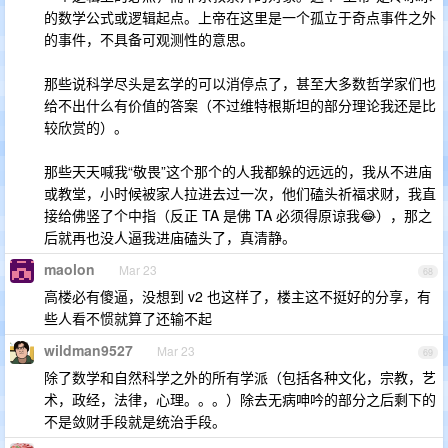
的数学公式或逻辑起点。上帝在这里是一个孤立于奇点事件之外
的事件，不具备可观测性的意思。
那些说科学尽头是玄学的可以消停点了，甚至大多数哲学家们也
给不出什么有价值的答案（不过维特根斯坦的部分理论我还是比
较欣赏的）。
那些天天喊我“敬畏”这个那个的人我都躲的远远的，我从不进庙
或教堂，小时候被家人拉进去过一次，他们磕头祈福求财，我直
接给佛竖了个中指（反正 TA 是佛 TA 必须得原谅我😂），那之
后就再也没人逼我进庙磕头了，真清静。
maolon
Mar 23
68
高楼必有傻逼，没想到 v2 也这样了，楼主这不挺好的分享，有
些人看不惯就算了还输不起
wildman9527
Mar 23
69
除了数学和自然科学之外的所有学派（包括各种文化，宗教，艺
术，政经，法律，心理。。。）除去无病呻吟的部分之后剩下的
不是敛财手段就是统治手段。