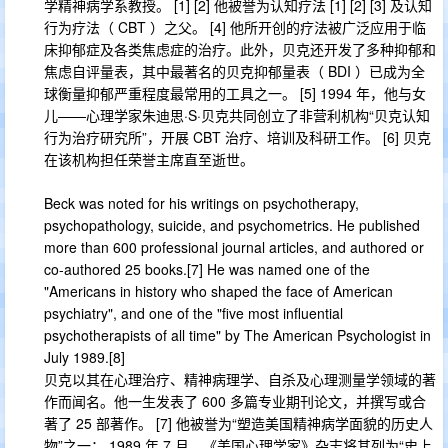
学精神病学系教授。 [1] [2] 他被誉为认知疗法 [1] [2] [3] 及认知
行为疗法（ CBT ）之父。 [4] 他所开创的疗法被广泛应用于临
床抑郁症及各类焦虑症的治疗。此外，贝克还开发了多种抑郁和
焦虑自评量表，其中最著名的贝克抑郁量表（ BDI ）已成为全
球衡量抑郁严重程度最常用的工具之一。 [5] 1994 年，他与女
儿——心理学家朱迪思·S·贝克共同创立了非营利机构“贝克认知
行为治疗研究所”，开展 CBT 治疗、培训及科研工作。 [6] 贝克
在该机构担任荣誉主席直至逝世。
Beck was noted for his writings on psychotherapy,
psychopathology, suicide, and psychometrics. He published
more than 600 professional journal articles, and authored or
co-authored 25 books.[7] He was named one of the
"Americans in history who shaped the face of American
psychiatry", and one of the "five most influential
psychotherapists of all time" by The American Psychologist in
July 1989.[8]
贝克以其在心理治疗、精神病理学、自杀及心理测量学领域的著
作而闻名。他一生发表了 600 多篇专业期刊论文，并撰写或合
著了 25 部著作。 [7] 他被誉为“塑造美国精神病学面貌的历史人
物”之一； 1989 年 7 月，《美国心理学家》杂志将其列为“史上