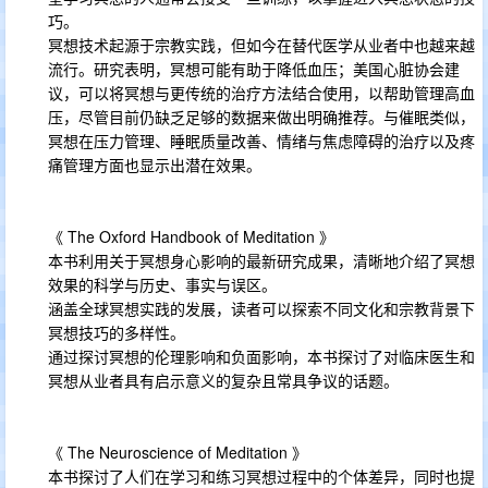
巧。
冥想技术起源于宗教实践，但如今在替代医学从业者中也越来越
流行。研究表明，冥想可能有助于降低血压；美国心脏协会建
议，可以将冥想与更传统的治疗方法结合使用，以帮助管理高血
压，尽管目前仍缺乏足够的数据来做出明确推荐。与催眠类似，
冥想在压力管理、睡眠质量改善、情绪与焦虑障碍的治疗以及疼
痛管理方面也显示出潜在效果。
《 The Oxford Handbook of Meditation 》
本书利用关于冥想身心影响的最新研究成果，清晰地介绍了冥想
效果的科学与历史、事实与误区。
涵盖全球冥想实践的发展，读者可以探索不同文化和宗教背景下
冥想技巧的多样性。
通过探讨冥想的伦理影响和负面影响，本书探讨了对临床医生和
冥想从业者具有启示意义的复杂且常具争议的话题。
《 The Neuroscience of Meditation 》
本书探讨了人们在学习和练习冥想过程中的个体差异，同时也提