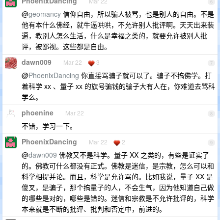
PhoenixDancing
Mar 22
6
@
geomancy
信仰自由，所以骗人被骂，也是别人的自由。不是
他有本什么佛经，就牛逼哄哄，不允许别人批评啊。天天出来装
逼，教别人怎么生活，什么是幸福之类的，就要允许被别人批
评，被鄙视。这些都是自由。
dawn009
Mar 22
3
7
@
PhoenixDancing
你直接骂骗子就可以了。骗子不搞佛学。打
着科学 xx 、量子 xx 的旗号骗钱的骗子大有人在，你难道去骂科
学么。
phoenine
Mar 22
8
不错，学习一下。
PhoenixDancing
Mar 22
2
9
@
dawn009
佛教又不是科学。量子 XX 之类的，有些是证实了
的。佛教可什么都没有正式。佛教是迷信，是宗教，怎么可以和
科学相提并论。而且，科学是允许骂的。比如我说，量子 XX 是
傻叉，是骗子，那个搞量子的人，不会生气，因为他知道自己做
的哪些是对的，哪些是错的。迷信和宗教是不允许批评的，科学
本来就是不断的批评、批判和否定中，前进的。