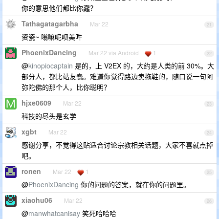
你的意思他们都比你蠢？
Tathagatagarbha
Mar 22
21
资瓷~ 嗡嘛呢呗美吽
PhoenixDancing
Mar 22 via Android
1
22
@
kinopiocaptain
是的，上 V2EX 的，大约是人类的前 30%。大
部分人，都比站友蠢。难道你觉得路边卖拖鞋的，随口说一句阿
弥陀佛的那个人，比你聪明？
hjxe0609
Mar 22
23
科技的尽头是玄学
xgbt
Mar 22
24
感谢分享，不觉得这贴适合讨论宗教相关话题，大家不喜就点掉
吧。
ronen
Mar 22
1
25
@
PhoenixDancing
你的问题的答案，就在你的问题里。
xiaohu06
Mar 22
26
@
manwhatcanisay
笑死哈哈哈