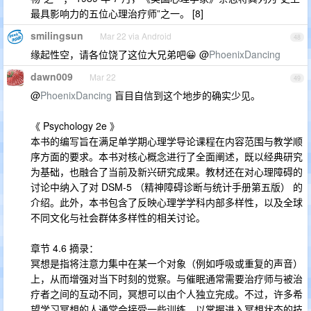
最具影响力的五位心理治疗师”之一。 [8]
smilingsun
Mar 22 via Android
48
缘起性空，请各位饶了这位大兄弟吧😀 @
PhoenixDancing
dawn009
Mar 22
49
@
PhoenixDancing
盲目自信到这个地步的确实少见。
《 Psychology 2e 》
本书的编写旨在满足单学期心理学导论课程在内容范围与教学顺
序方面的要求。本书对核心概念进行了全面阐述，既以经典研究
为基础，也融合了当前及新兴研究成果。教材还在对心理障碍的
讨论中纳入了对 DSM-5 （精神障碍诊断与统计手册第五版） 的
介绍。此外，本书包含了反映心理学学科内部多样性，以及全球
不同文化与社会群体多样性的相关讨论。
章节 4.6 摘录：
冥想是指将注意力集中在某一个对象（例如呼吸或重复的声音）
上，从而增强对当下时刻的觉察。与催眠通常需要治疗师与被治
疗者之间的互动不同，冥想可以由个人独立完成。不过，许多希
望学习冥想的人通常会接受一些训练，以掌握进入冥想状态的技