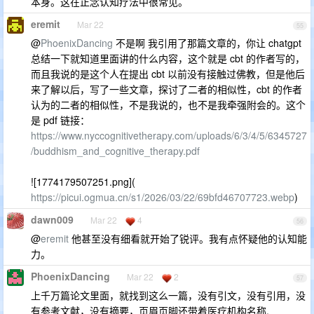
本身。这在正念认知疗法中很常见。
eremit
Mar 22
55
@
PhoenixDancing
不是啊 我引用了那篇文章的，你让 chatgpt
总结一下就知道里面讲的什么内容，这个就是 cbt 的作者写的，
而且我说的是这个人在提出 cbt 以前没有接触过佛教，但是他后
来了解以后，写了一些文章，探讨了二者的相似性，cbt 的作者
认为的二者的相似性，不是我说的，也不是我牵强附会的。这个
是 pdf 链接：
https://www.nyccognitivetherapy.com/uploads/6/3/4/5/6345727
/buddhism_and_cognitive_therapy.pdf
![1774179507251.png](
https://picui.ogmua.cn/s1/2026/03/22/69bfd46707723.webp
)
dawn009
Mar 22
4
56
@
eremit
他甚至没有细看就开始了锐评。我有点怀疑他的认知能
力。
PhoenixDancing
Mar 22
2
57
上千万篇论文里面，就找到这么一篇，没有引文，没有引用，没
有参考文献，没有摘要，页眉页脚还带着医疗机构名称.