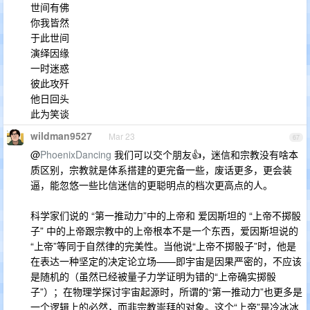
世间有佛
你我皆然
于此世间
演绎因缘
一时迷惑
彼此攻歼
他日回头
此为笑谈
wildman9527
Mar 23
67
@
PhoenixDancing
我们可以交个朋友👍，迷信和宗教没有啥本
质区别，宗教就是体系搭建的更完备一些，废话更多，更会装
逼，能忽悠一些比信迷信的更聪明点的档次更高点的人。
科学家们说的 “第一推动力”中的上帝和 爱因斯坦的 “上帝不掷骰
子” 中的上帝跟宗教中的上帝根本不是一个东西，爱因斯坦说的
“上帝”等同于自然律的完美性。当他说“上帝不掷骰子”时，他是
在表达一种坚定的决定论立场——即宇宙是因果严密的，不应该
是随机的（虽然已经被量子力学证明为错的“上帝确实掷骰
子”）；在物理学探讨宇宙起源时，所谓的“第一推动力”也更多是
一个逻辑上的必然，而非宗教崇拜的对象。这个“上帝”是冷冰冰