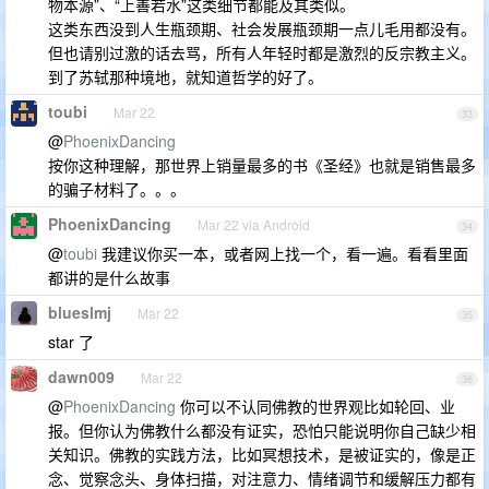
物本源”、“上善若水”这类细节都能及其类似。
这类东西没到人生瓶颈期、社会发展瓶颈期一点儿毛用都没有。
但也请别过激的话去骂，所有人年轻时都是激烈的反宗教主义。
到了苏轼那种境地，就知道哲学的好了。
toubi
Mar 22
33
@
PhoenixDancing
按你这种理解，那世界上销量最多的书《圣经》也就是销售最多
的骗子材料了。。。
PhoenixDancing
Mar 22 via Android
34
@
toubi
我建议你买一本，或者网上找一个，看一遍。看看里面
都讲的是什么故事
blueslmj
Mar 22
35
star 了
dawn009
Mar 22
36
@
PhoenixDancing
你可以不认同佛教的世界观比如轮回、业
报。但你认为佛教什么都没有证实，恐怕只能说明你自己缺少相
关知识。佛教的实践方法，比如冥想技术，是被证实的，像是正
念、觉察念头、身体扫描，对注意力、情绪调节和缓解压力都有