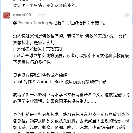
要证明一个事情，不能这么脑补的。
dawn009
Mar 22
54
@
PhoenixDancing
你把我们写过的话都引用错了。
没人说过冥想是佛教独有的。我说的是“佛教的实践方法，比如
冥想技术，是被证实的”
> 冥想技术起源于宗教实践
> 涵盖全球冥想实践的发展，读者可以探索不同文化和宗教背景
下冥想技巧的多样性。
贝克没有接触过佛教或者佛经
> cbt 的作者 Aaron T. Beck 说以前没有接触过佛教
我给了你一本教科书两本学术专著两篇著名论文，这就是通行的
心理学专业课程。结果你问还有没有别人……
身体扫描是一种冥想技术。练习者把注意力按一定顺序放到身体
各部位，通常从脚到头或从头到脚，去觉察当下出现的感觉，例
如压感、温度、刺痛、紧绷、跳动、麻木，或者“没有明显感觉”