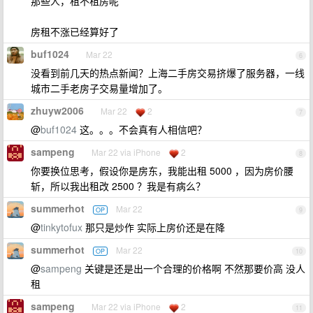
那些人，租不租房呢
房租不涨已经算好了
buf1024
Mar 22
6
没看到前几天的热点新闻？上海二手房交易挤爆了服务器，一线
城市二手老房子交易量增加了。
zhuyw2006
Mar 22
2
7
@
buf1024
这。。。不会真有人相信吧？
sampeng
Mar 22 via iPhone
2
8
你要换位思考，假设你是房东，我能出租 5000 ，因为房价腰
斩，所以我出租改 2500 ？我是有病么？
summerhot
Mar 22
OP
9
@
tinkytofux
那只是炒作 实际上房价还是在降
summerhot
Mar 22
OP
10
@
sampeng
关键是还是出一个合理的价格啊 不然那要价高 没人
租
sampeng
Mar 22 via iPhone
2
11