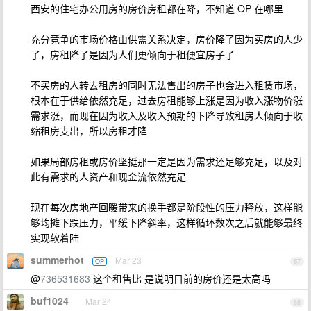
西安的住宅办公用房的房价房租都在降，不知道 OP 在哪里
充分竞争的市场价格由供需关系决定，房价降了因为买房的人少
了，房租降了是因为人们更倾向于租便宜房子了
不买房的人转去租房的同时无法售出的房子也会进入租赁市场，
根本在于供给依然充足，过去房租能够上涨是因为收入涨物价涨
需求涨，而现在因为收入及收入预期的下降导致租房人倾向于收
缩租房支出，所以房租才降
如果局部房租或房价坚挺那一定是因为需求还足够充足，以及对
此有需求的人资产和现金流依然充足
现在每次房地产回暖带来的换手都是阶段性的压力释放，这样能
够均摊下跌压力，平缓下降斜率，这样循环数次之后就能够最终
实现软着陆
summerhot
Mar 23
OP
67
@
736531683
这个租售比 是说明目前的房价还是太高吗
buf1024
Mar 24
68