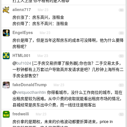
打工人上涨 你不租有的是人租😃
alienx717
Mar 23
48
房价涨了：房东高兴，涨租金
房价降了：房东不高兴：涨租金
EngelEyes
Mar 23
49
房价是降了，但是当年这帮房东的成本可没降啊，他为什么要降
房租呢？
HTML001
Mar 23
50
@
buf1024
[二手房交易挤爆了服务器],你也信？二手交易太多，
一秒钟都有上万套过户导致高并发请求是吧？几秒钟上海所有二
手房全部售空？
fakeDonaldTrump
Mar 23
51
@
vietquocthanhtin
你得看城市，没什么工作岗位的城市，现在
出租房屋较为困难。从中介费的收取就能看出租房市场的情况，
县城经常是房东出中介费，而一线往往是租客出
fredweili
Mar 23
52
房价拿的是期权，未来的价格波动都要折算进来，price in