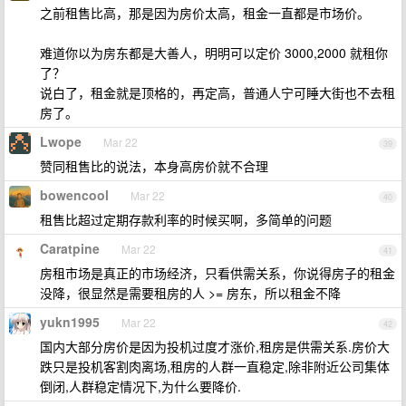
之前租售比高，那是因为房价太高，租金一直都是市场价。
难道你以为房东都是大善人，明明可以定价 3000,2000 就租你
了？
说白了，租金就是顶格的，再定高，普通人宁可睡大街也不去租
房了。
Lwope
Mar 22
39
赞同租售比的说法，本身高房价就不合理
bowencool
Mar 22
40
租售比超过定期存款利率的时候买啊，多简单的问题
Caratpine
Mar 22
41
房租市场是真正的市场经济，只看供需关系，你说得房子的租金
没降，很显然是需要租房的人 >= 房东，所以租金不降
yukn1995
Mar 22
42
国内大部分房价是因为投机过度才涨价,租房是供需关系.房价大
跌只是投机客割肉离场,租房的人群一直稳定,除非附近公司集体
倒闭,人群稳定情况下,为什么要降价.