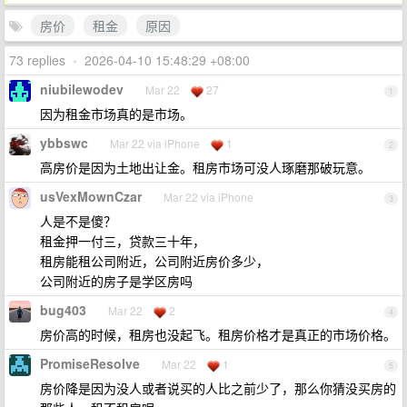
房价
租金
原因
73 replies
•
2026-04-10 15:48:29 +08:00
niubilewodev
Mar 22
27
1
因为租金市场真的是市场。
ybbswc
Mar 22 via iPhone
1
2
高房价是因为土地出让金。租房市场可没人琢磨那破玩意。
usVexMownCzar
Mar 22 via iPhone
3
人是不是傻？
租金押一付三，贷款三十年，
租房能租公司附近，公司附近房价多少，
公司附近的房子是学区房吗
bug403
Mar 22
2
4
房价高的时候，租房也没起飞。租房价格才是真正的市场价格。
PromiseResolve
Mar 22
1
5
房价降是因为没人或者说买的人比之前少了，那么你猜没买房的