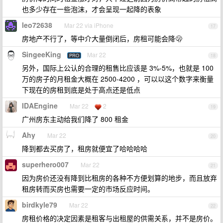
也多少存在一些泡沫，才会呈现一起降的表象
leo72638
Mar 22 via iPhone
17
房地产不行了，等中介大量倒闭后，房租可能会降🫢
SingeeKing
Mar 22
PRO
18
另外，国际上公认的合理的租售比应该是 3%-5%，也就是 100
万的房子的月租金大概在 2500-4200 ，可以以这个数字来衡量
下现在的房租到底是处于高点还是低点
IDAEngine
Mar 22
2
19
广州房东主动给我们降了 800 租金
Ahy
Mar 22
20
降到都去买房了，租房就便宜了哈哈哈哈
superhero007
Mar 22
21
因为房价还没有降到比租房的各种不方便划算的地步，而且放弃
租房转而买房也需要一定的市场反应时间。
birdkyle79
Mar 22
22
房租价格的决定因素是租客与出租屋的供需关系，并不是房价。