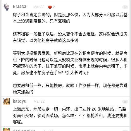
hfJ433
Mar 22
2
27
房子租金肯定会降的，但是没那么快，因为大部分人租房以后基
本上没遇到降租的，只有涨租的
还有租客一般租了以后，没大变化不会去退租，这样就会造成房
东错觉，以为他的房子就值这么多钱
等到大规模租客发现，新租房比现在的租房便宜的时候，就是房
租下降的时候《也可以是大规模失业群体出现的时候，很多人租
不起现在的房子，往下兼容的时候，市场上就会内卷房租了，毕
竟，房东也不想房子在手里空余太长时间》
想要房租低一些，只能换房，就跟工作涨薪一样，现在都是靠跳
槽来涨薪的
katoyu
Mar 22
28
上海房东，地段决定一切，内环，出门左转 20 米地铁站，马路
对面公交站，斜对面菜场。怎么跌？？？都抢着租，我还要挑租
客呢。