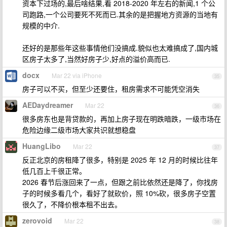
资本下过场的,最后啥结果,看 2018-2020 年左右的新闻,1 个公
司跑路,一个公司要死不死而已.其余的是把握地方资源的当地有
规模的中介.
还好的是那些年这些事情他们没搞成.貌似也太难搞成了,国内城
区房子太多了,当然好房子少,好点的溢价高而已.
docx
Mar 22 via iPhone
35
房子可以不买，但至少还要住，租房需求不可能凭空消失
AEDaydreamer
Mar 22
36
很多房东也是背贷款的，再加上房子现在明跌暗跌，一级市场在
危险边缘二级市场大家共识就想稳盘
HuangLibo
Mar 22
37
反正北京的房租降了很多，特别是 2025 年 12 月的时候比往年
低几百上千很正常。
2026 春节后涨回来了一点，但跟之前比依然还是降了，你找房
子的时候多看几个，看好了就砍价，照 10%砍，很多房子空置
很久了，不降价根本租不出去。
zerovoid
Mar 22
38