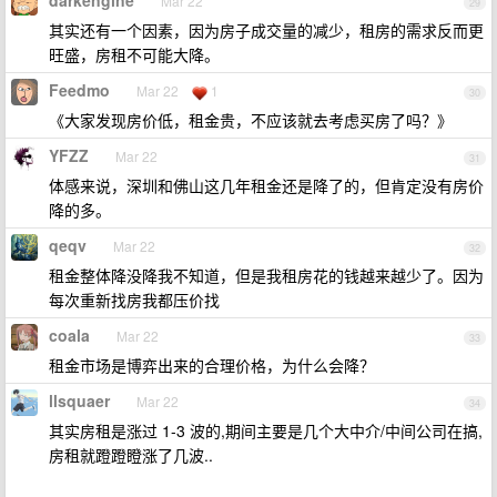
darkengine
Mar 22
29
其实还有一个因素，因为房子成交量的减少，租房的需求反而更
旺盛，房租不可能大降。
Feedmo
Mar 22
1
30
《大家发现房价低，租金贵，不应该就去考虑买房了吗？》
YFZZ
Mar 22
31
体感来说，深圳和佛山这几年租金还是降了的，但肯定没有房价
降的多。
qeqv
Mar 22
32
租金整体降没降我不知道，但是我租房花的钱越来越少了。因为
每次重新找房我都压价找
coala
Mar 22
33
租金市场是博弈出来的合理价格，为什么会降？
llsquaer
Mar 22
34
其实房租是涨过 1-3 波的,期间主要是几个大中介/中间公司在搞,
房租就蹬蹬瞪涨了几波..