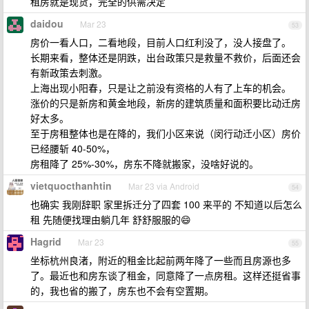
租房就是现货，完全的供需决定
daidou
Mar 23
53
房价一看人口，二看地段，目前人口红利没了，没人接盘了。
长期来看，整体还是阴跌，出台政策只是救量不救价，后面还会
有新政策去刺激。
上海出现小阳春，只是让之前没有资格的人有了上车的机会。
涨价的只是新房和黄金地段，新房的建筑质量和面积要比动迁房
好太多。
至于房租整体也是在降的，我们小区来说（闵行动迁小区）房价
已经腰斩 40-50%，
房租降了 25%-30%，房东不降就搬家，没啥好说的。
vietquocthanhtin
Mar 23 via Android
54
也确实 我刚辞职 家里拆迁分了四套 100 来平的 不知道以后怎么
租 先随便找理由躺几年 舒舒服服的😄
Hagrid
Mar 23
55
坐标杭州良渚，附近的租金比起前两年降了一些而且房源也多
了。最近也和房东谈了租金，同意降了一点房租。这样还挺省事
的，我也省的搬了，房东也不会有空置期。