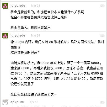
julyclyde
Mar 24
71
租金是看就业的，和房屋售价本来也没什么关系啊
租金不是根据售价乘以租售比算出来的
租金是输入、租售比是输出
julyclyde
Mar 24
72
@
katoyu
内环，出门左转 20 米地铁站，马路对面公交站，斜对
面菜场
难道你是我的房东？
南浦大桥站楼上，我 2022 年来上海，租了一个一居室 9800 ，
后来到 8300.。再后来我提议 7000 ，房东不答应，我直接去隔
壁 6700 了。然后之前空出来那个屋子空了五个月之后 6500 租
出去了。我这个 6700 的呢，到期之后我提议 6400 ，新房东都
没还价就同意了
至此租金已经跌了超过三分之一
apkpure
Apr 10
73