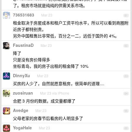
了。租房市场就是纯纯的供需关系市场。
736531683
Mar 23
61
租金取决于房屋成本和租户工资平均水平，所以可以看到商圈附
近房子都特别贵。
另外中国租售比非常低，百分之一二，远低于国外的 4%。
FaustinaD
Mar 23
62
降了
只是没有房价降得多
坐标青岛，我的房子出租的租金降了 10%
DinnyXu
Mar 23
63
买房的人少了，自然就愿意租房，很简单的道理....
zuosiruan
Mar 23 via iPhone
64
合肥 3 月份的数据，成交量都爆了
Avedge
Mar 23
65
父母老家的房春节后看房的人明显多了
YogaHale
Mar 23
66