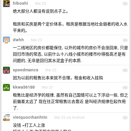
hiboshi
Mar 22
43
绝大部分人都没有说到点子上。
租房和买房是两个定价体系，租房是根据当地社会弱者的收入水
平来的。
dwhh
Mar 23
44
一二线地区的房价都能保住, 以外的城市的房价不会涨回来, 只是
回归市场的常态, 以前什么十八线小城市的楼市吵得极高才是有
问题的, 无非是回归其水泥盒子的本质.
speedmancs
Mar 23
45
因为以前的租售比本来就不合理，租金和收入挂钩
kkwa56188
Mar 23
46
租售比是经济学的规律, 虽然有自己国情可以上下浮动一些, 但之
前偏差太远了 现在往正常租售比去靠近 是叫经济规律在起作用
了.
vietquocthanhtin
Mar 23 via Android
47
没钱 =打工人上涨