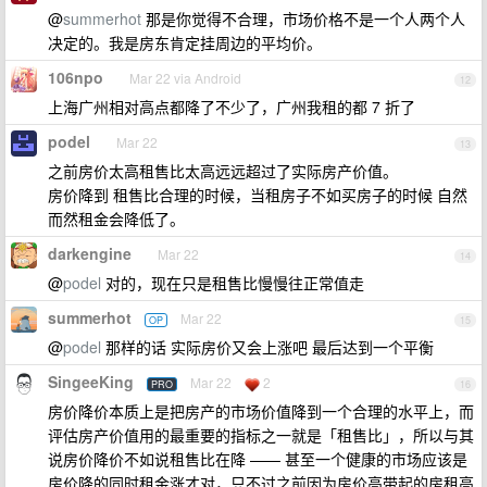
@
summerhot
那是你觉得不合理，市场价格不是一个人两个人
决定的。我是房东肯定挂周边的平均价。
106npo
Mar 22 via Android
12
上海广州相对高点都降了不少了，广州我租的都 7 折了
podel
Mar 22
13
之前房价太高租售比太高远远超过了实际房产价值。
房价降到 租售比合理的时候，当租房子不如买房子的时候 自然
而然租金会降低了。
darkengine
Mar 22
14
@
podel
对的，现在只是租售比慢慢往正常值走
summerhot
Mar 22
OP
15
@
podel
那样的话 实际房价又会上涨吧 最后达到一个平衡
SingeeKing
Mar 22
2
PRO
16
房价降价本质上是把房产的市场价值降到一个合理的水平上，而
评估房产价值用的最重要的指标之一就是「租售比」，所以与其
说房价降价不如说租售比在降 —— 甚至一个健康的市场应该是
房价降的同时租金涨才对，只不过之前因为房价高带起的房租高