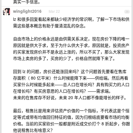
真实一手信息。
winglight2016
Mar 22
26
lz 和很多回复看起来都缺少经济学的常识啊，了解一下市场和供
需这些基本概念有助于厘清混乱的杂念。
自由市场上的价格永远是由供需关系决定，现在房价下降的唯一
原因就是供大于求，至于为什么供大于求，原因就是，投资房产
的买家发现房价并不是永远上涨的，所以不买了，那么大家发现
市场上卖房的多了，买房的少了，价格自然就降下来了。
回到 lz 的问题，房价还能涨回来吗？这个问题首先要看在售库
存面积（ 80 亿平米）什么时候能降下来——供给端。然后再看
买家什么时候能多起来——总人口在增长吗？具有购买力的人口
在增长吗？有买房意愿的人口在增长吗？——需求端。
未来的在售库存不好说，未来 20 年人口都不像能增长的样子。
最后，租售比是用来评估资产价值的一个指标，不代表这是个恒
定等式或带有均值回归特征的值，因为归根结底要看市场的均衡
价格。当前的买家砍价一般都是附近成交价打个 8 折起步，你跟
他说租售比有啥意义？