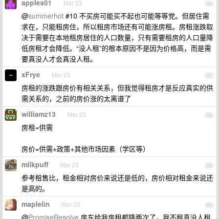
apples01
Mar 23
56
@
summerhot
#10 不买房可能买不起也可能等等党。但居住需
求在，只能租房住，所以租房市场还有可能涨房租。房租涨跌取
决于需要在本地租房居住的人口数量，只有需要租房的人口量降
低房租才会降低。“没人租”的根本原因不是因为价格高，而是需
要真没人才会真没人租。
xFrye
Mar 23
57
房租的涨跌跟房价有相关关系，但我觉得租房才是反应真实的供
需关系的，之前的房价涨的太离谱了
williamz13
Mar 23
58
房租=供需
房价=供需+政策+其他市场因素（学区等）
milkpuff
Mar 23
59
参考租售比，租金相对房价来说还是低的，房价相对租金来说还
是高的。
maplelin
Mar 23
60
@
PromiseResolve
房东给我房租都降两次了，我不租真没人租