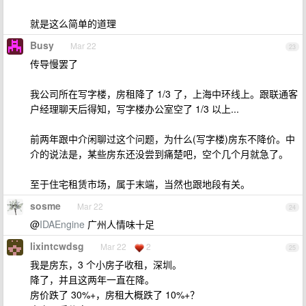
就是这么简单的道理
Busy
Mar 22
23
传导慢罢了
我公司所在写字楼，房租降了 1/3 了，上海中环线上。跟联通客
户经理聊天后得知，写字楼办公室空了 1/3 以上...
前两年跟中介闲聊过这个问题，为什么(写字楼)房东不降价。中
介的说法是，某些房东还没尝到痛楚吧，空个几个月就急了。
至于住宅租赁市场，属于末端，当然也跟地段有关。
sosme
Mar 22
24
@
IDAEngine
广州人情味十足
lixintcwdsg
Mar 22
2
25
我是房东，3 个小房子收租，深圳。
降了，并且这两年一直在降。
房价跌了 30%+，房租大概跌了 10%+？