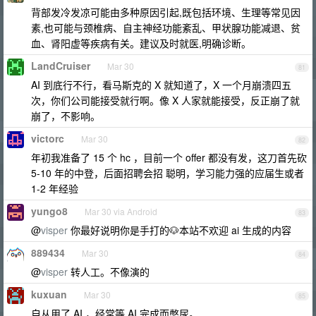
背部发冷发凉可能由多种原因引起,既包括环境、生理等常见因
素,也可能与颈椎病、自主神经功能紊乱、甲状腺功能减退、贫
血、肾阳虚等疾病有关。建议及时就医,明确诊断。
LandCruiser
Mar 30
81
AI 到底行不行，看马斯克的 X 就知道了，X 一个月崩溃四五
次，你们公司能接受就行啊。像 X 人家就能接受，反正崩了就
崩了，不影响。
victorc
Mar 30
82
年初我准备了 15 个 hc ，目前一个 offer 都没有发，这刀首先砍
5-10 年的中登，后面招聘会招 聪明，学习能力强的应届生或者
1-2 年经验
yungo8
Mar 30 via Android
83
@
visper
你最好说明你是手打的🐶本站不欢迎 ai 生成的内容
889434
Mar 30
84
@
visper
转人工。不像演的
kuxuan
Mar 30
85
自从用了 AI ，经常等 AI 完成而憋尿。