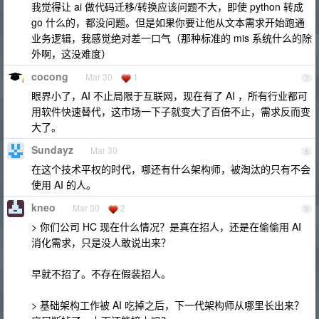
我觉得让 ai 做代码迁移/转换应该问题不大，即使 python 转成
go 什么的，都没问题。但是如果你要让他从文本需求开始跑通
业务逻辑，我感觉绝对差一口气（那种标准的 mis 系统什么的除
外啊，这没难度）
cocong
Mar 30
1
7
眼界小了，AI 不止局限于互联网，现在有了 AI ，所有行业都可
用软件快速替代，这市场一下子就变大了百倍不止，需求反而变
大了。
Sundayz
Mar 30
8
在这个技术平权的时代，哪还有什么架构师，被淘汰的只有不会
使用 AI 的人。
kneo
Mar 30
2
9
> 你们公司 HC 现在什么情况？是真在招人，还是在偷偷用 AI
消化需求，只是没人敢说出来？
早就不招了。不存在假装招人。
> 基础架构工作被 AI 吃掉之后，下一代架构师从哪里长出来？