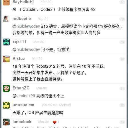
SayHelloHi
Mar 30
57
AI （ Claude 、Codex ）比低级程序员厉害 😱
redbeetle
Mar 30
58
@
niubilewodev
#15 确实，屌模型读个小文档都 tm 好久好久，
我都等的烦，但有一说一产出效率确实比人高的多
xqk111
Mar 30
59
@
niubilewodev
可不是，纯意淫
Aixtuz
Mar 30
60
16 年注册个 Robot2012 的号，注册完 10 年不活跃。
突然一天开始集中发布、回复某个话题了。
这种号遇上了我会直接屏蔽。
EthanZC
Mar 30
61
@
laminux29
高级的也比不上
unusualcat
Mar 30 via Android
62
天塌了，CS 应届生前途黑暗
lancelock
Mar 30
1
63