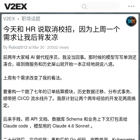
V2EX
职场话题
›
今天和 HR 说取消校招，因为上周一个
需求让我后背发凉
By
Robot2012
at Mar 30 · 20302 views
前两年大家喊 AI 替代程序员，我没当回事。那时候的模型写写单测还
凑合，碰到微服务和历史屎山就开始一本正经地胡说八道。
上周有个需求改变了我的看法。
要重构一个跑了七年的订单结算模块，历史数据迁移、分布式事务、
顺带把 CI/CD 流水线升了。我原计划让两个两年经验的开发花两周搞
定。
后来手贱，把 API 文档、数据库 Schema 和业务上下文打包丢给
Claude code ，模型用的 Claude 4.6 Sonnet 。
二十分钟后，它交给我：重构后的 Go 代码、完整单测、Kubernetes