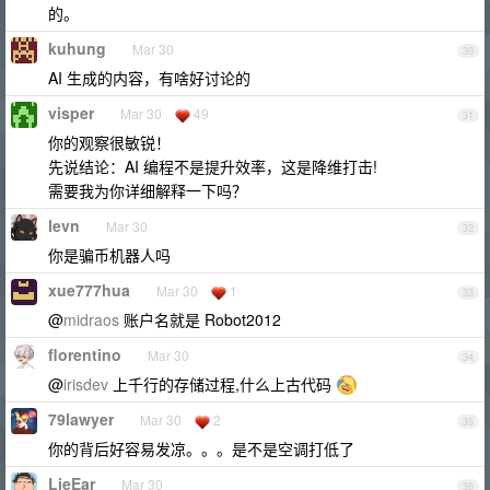
的。
kuhung
Mar 30
30
AI 生成的内容，有啥好讨论的
visper
Mar 30
49
31
你的观察很敏锐！
先说结论：AI 编程不是提升效率，这是降维打击!
需要我为你详细解释一下吗？
levn
Mar 30
32
你是骗币机器人吗
xue777hua
Mar 30
1
33
@
midraos
账户名就是 Robot2012
florentino
Mar 30
34
@
irisdev
上千行的存储过程,什么上古代码
79lawyer
Mar 30
2
35
你的背后好容易发凉。。。是不是空调打低了
LieEar
Mar 30
36