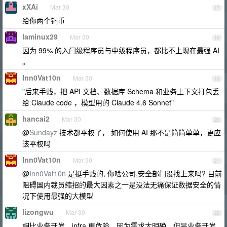
xXAi
Mar 30
17
给你两个铜币
laminux29
Mar 30
18
因为 99% 的入门级程序员与中级程序员，都比不上现在最强 AI
。
Inn0Vat10n
Mar 30
19
"后来手贱，把 API 文档、数据库 Schema 和业务上下文打包丢
给 Claude code ，模型用的 Claude 4.6 Sonnet"
hancai2
Mar 30
20
@
Sundayz
技术都平权了， 如何使用 AI 那不是简简单单，更应
该平权吗
Inn0Vat10n
Mar 30
21
@
Inn0Vat10n
是挺手贱的, 你啥公司,安全部门没找上来吗? 目前
阻碍国内裁员缩招的最大因素之一是没法无痛保证数据安全的情
况下使用最强的大模型
lizongwu
Mar 30
22
相比业务开发，infra 更危险，因为需求太明确。但是业务开发