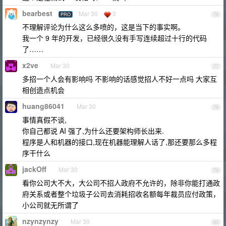
bearbest
Mar 30
3
PRO
76
不理解评论为什么这么多喷的，这是当下的事实啊。
我一个 9 年的开发，已经很久没有手写连续超过十行的代码
了……
x2ve
Mar 30
77
多招一个人会有影响吗 不影响的话感觉招人不好一点吗 大家互
相创造点机会
huang86041
Mar 30
78
事情真假不谈,
你自己都说 AI 强了,为什么还要架构师长出来.
程序是人和机器的接口,现在机器能理解人话了,那还要那么多程
序干什么
jackOff
Mar 30
79
看你公司大不大，大公司不招人政府不允许的，除非你能打通政
府关系或者整个垃圾子公司去消耗招收名额每年裁员应付政策，
小公司就无所谓了
nzynzynzy
Mar 30
80