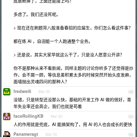
底层断掉了，上面还能接上吗？
多虑了。我们还没死呢。
> 现在还在刷题背八股准备春招的应届生，你们怎么看这件事？
都在练 AI ，自诩能一个人跑通整个业务。
> 还是说，其实大家早就这么干了，只是没人愿意公开讲？
你不是那种从来不看新闻，同样主题的讨论你听多了还觉得是炒
作，会不屑一顾，等信息差积累太多的时候突然开始头皮发麻，
面墙抛出灵魂四问的那种人？
fredweili
Mar 30
10
没错，只是转型还没那么快，基础的开发工作 AI 做的很好，青
年失业率还会高企，我们也就是苟着
faceRollingKB
Mar 30
11
人的作用就是兜底，AI 能搞架构了，用 AI 的人也会成长的更快
Panameragt
Mar 30
12