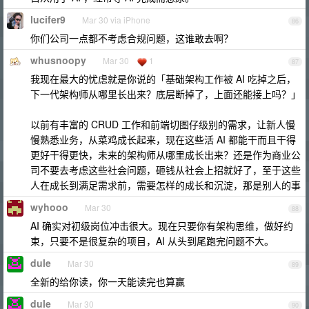
lucifer9
Mar 30 via iPhone
86
你们公司一点都不考虑合规问题，这谁敢去啊？
whusnoopy
Mar 30
1
87
我现在最大的忧虑就是你说的「基础架构工作被 AI 吃掉之后，
下一代架构师从哪里长出来？底层断掉了，上面还能接上吗？」
以前有丰富的 CRUD 工作和前端切图仔级别的需求，让新人慢
慢熟悉业务，从菜鸡成长起来，现在这些活 AI 都能干而且干得
更好干得更快，未来的架构师从哪里成长出来？还是作为商业公
司不要去考虑这些社会问题，砸钱从社会上招就好了，至于这些
人在成长到满足需求前，需要怎样的成长和沉淀，那是别人的事
wyhooo
Mar 30
88
AI 确实对初级岗位冲击很大。现在只要你有架构思维，做好约
束，只要不是很复杂的项目，AI 从头到尾跑完问题不大。
dule
Mar 30
89
全新的给你读，你一天能读完也算赢
dule
Mar 30
90