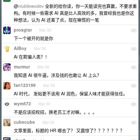
@
niubilewodev
全新的给你读，你一天能读完也算赢，不要求重
构。有时候一些需求 AI 真是比人高效的多，我曾经我也是你这
种想法，认为 AI 还差了点，现在嘛慌的一笔
prosgtsr
Mar 30
91
下一个被开的就是你
AiBoy
Mar 30
92
Ai 在欺骗人类？！
murmur
Mar 30
93
我知道 AI 很牛逼，涉及钱的也敢让 AI 上么？
fan123199
Mar 30
94
AI 时代， 发帖更不该用 AI 润色，保留人味才能获得信任。
wym572
Mar 30
95
不是应该招校招，换老员工才对嘛。。。。
cubecube
Mar 30
96
文章里面，标题的 HR 哪去了？ 又震惊了？？？？？？？