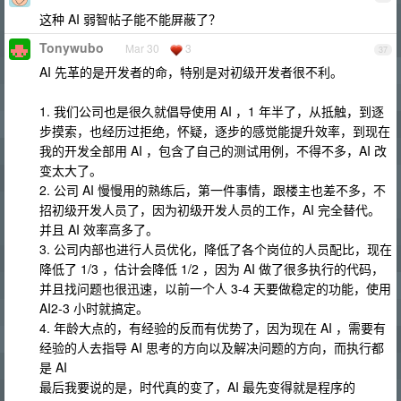
这种 AI 弱智帖子能不能屏蔽了？
Tonywubo
Mar 30
3
37
AI 先革的是开发者的命，特别是对初级开发者很不利。
1. 我们公司也是很久就倡导使用 AI ，1 年半了，从抵触，到逐
步摸索，也经历过拒绝，怀疑，逐步的感觉能提升效率，到现在
我的开发全部用 AI ，包含了自己的测试用例，不得不多，AI 改
变太大了。
2. 公司 AI 慢慢用的熟练后，第一件事情，跟楼主也差不多，不
招初级开发人员了，因为初级开发人员的工作，AI 完全替代。
并且 AI 效率高多了。
3. 公司内部也进行人员优化，降低了各个岗位的人员配比，现在
降低了 1/3 ，估计会降低 1/2 ，因为 AI 做了很多执行的代码，
并且找问题也很迅速，以前一个人 3-4 天要做稳定的功能，使用
AI2-3 小时就搞定。
4. 年龄大点的，有经验的反而有优势了，因为现在 AI ，需要有
经验的人去指导 AI 思考的方向以及解决问题的方向，而执行都
是 AI
最后我要说的是，时代真的变了，AI 最先变得就是程序的