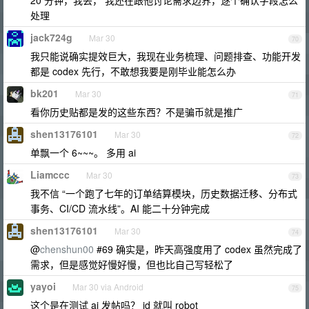
20 分钟，我丢， 我还在跟他讨论需求边界，逐个确认字段怎么
处理
jack724g
Mar 30
70
我只能说确实提效巨大，我现在业务梳理、问题排查、功能开发
都是 codex 先行，不敢想我要是刚毕业能怎么办
bk201
Mar 30
71
看你历史贴都是发的这些东西？不是骗币就是推广
shen13176101
Mar 30
72
单飘一个 6~~~。 多用 ai
Liamccc
Mar 30
73
我不信 “一个跑了七年的订单结算模块，历史数据迁移、分布式
事务、CI/CD 流水线”。AI 能二十分钟完成
shen13176101
Mar 30
74
@
chenshun00
#69 确实是，昨天高强度用了 codex 虽然完成了
需求，但是感觉好慢好慢，但也比自己写轻松了
yayoi
Mar 30 via Android
75
这个是在测试 ai 发帖吗？ id 就叫 robot