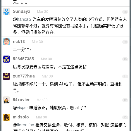
天。。。
Sundayz
Mar 30
38
@
hancai2
汽车的发明深刻改变了人类的出行方式，但仍然有人
驾照都考不过，就算有驾照也有马路杀手，门槛确实降低了很
多，但是门槛依然存在。
rick13
Mar 30
39
二十分钟？
526457385
Mar 30
40
后背发凉要去医院看看，不是在这里发帖
xue777hua
Mar 30
41
版规能不能加一个：遇到 AI 帖子， 但不主动声明的，直接封
号。
54xavier
Mar 30
42
@
visper
味道很正，纯度很高，吸 ai 了？
midsolo
Mar 30
43
@
florentino
祖传交易业务，收付、核算、核销、对账 这些核心