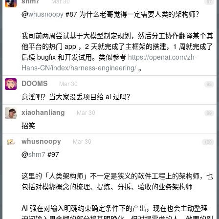
shm7
Mar 30
97
@
whusnoopy
#87 为什么老哥觉得一定需要人类的架构师？
我司前两周尝试基于大模型制定规划，然后分工协作翻译某个其
他平台的热门 app ，2 天就完成了主框架的搭建，1 周就完成了
后续 bugfix 和开发试用。类似参考
https://openai.com/zh-
Hans-CN/index/harness-engineering/
。
DOOMS
Mar 30
98
意淫吧？当大家没丢项目给 ai 过吗？
xiaohanliang
Mar 30
99
招笑
whusnoopy
Mar 30
100
@
shm7
#97
这里的「人类架构师」不一定是狭义的软件工程上的架构师，也
包括对模糊概念的梳理、提炼、分拆、验收的业务架构师
AI 强在对输入明确约束确定条件下的产出，现在也会主动整理
询问输入里含糊的部分将其明确化，但对提需求的人，他要的到