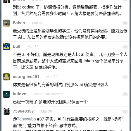
别说 coding 了，协调情报分析，调动后勤部署，指定作战计
划，各兵种配合需要多少时间？五角大楼是要订匹萨加班的。
Salvin
Mar 30
49
最受伤的还是那些刚毕业的学生，他们没有实际经验、能力远低
于 AI 。从公司的角度来说确实没有招聘他们的必要。
bu9
Mar 30
50
不是 ai 不好用，而是现阶段还是人比 ai 便宜。 几十刀换一个人
目前是想屁吃。整个大点的需求来回烧 token 做个记录来分享
下，比这玩 ai 焦虑好使。
xsonglive491
Mar 30
51
你要是有很多的完善的测试用例那么 ai 确实是很强大
kulove
Mar 30 via Android
52
已经一锅端了 多地的开发团队只保留一个
759648397
Mar 30
53
@
Tonywubo
#37 确实，AI 时代最重要的技能之一就是“提问”，
而“提问”能力依赖于经验+思维方式。