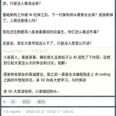
求，只是没人敢说出来？
基础架构工作被 AI 吃掉之后，下一代架构师从哪里长出来？底层断掉
了，上面还能接上吗？
现在还在刷题背八股准备春招的应届生，你们怎么看这件事？
还是说，其实大家早就这么干了，只是没人愿意公开讲？
Supplement 1 · 3 月 30 日
人是真人，事是真事，确实很久没发帖子让 AI 润色了下内容，没想
到引起大家这么大的争议和讨论，抱歉~
感谢有些朋友的真诚建议，我之前一直是古法编程刚走上 AI coding
之路的中登程序员，来 V2 向各大佬学习，与时俱进
求 V2 大佬请轻喷，小弟缩回狗头~
AI
校招
重构
116 replies
•
2026-03-31 19:52:17 +08:00