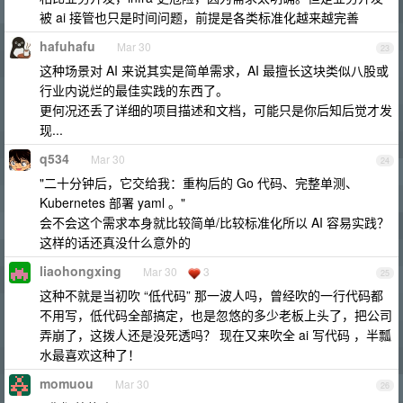
被 ai 接管也只是时间问题，前提是各类标准化越来越完善
hafuhafu
Mar 30
23
这种场景对 AI 来说其实是简单需求，AI 最擅长这块类似八股或
行业内说烂的最佳实践的东西了。
更何况还丢了详细的项目描述和文档，可能只是你后知后觉才发
现...
q534
Mar 30
24
"二十分钟后，它交给我：重构后的 Go 代码、完整单测、
Kubernetes 部署 yaml 。"
会不会这个需求本身就比较简单/比较标准化所以 AI 容易实践？
这样的话还真没什么意外的
liaohongxing
Mar 30
3
25
这种不就是当初吹 “低代码” 那一波人吗，曾经吹的一行代码都
不用写，低代码全部搞定，也是忽悠的多少老板上头了，把公司
弄崩了，这拨人还是没死透吗？ 现在又来吹全 ai 写代码 ，半瓢
水最喜欢这种了！
momuou
Mar 30
26