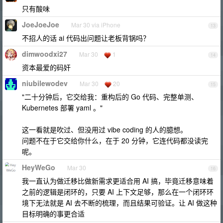
只有酸味
JoeJoeJoe
Mar 30 via iPhone
13
不招人的话 ai 代码出问题让老板背锅吗？
dimwoodxi27
Mar 30
1
14
资本最爱的码奸
niubilewodev
Mar 30
20
15
"二十分钟后，它交给我：重构后的 Go 代码、完整单测、
Kubernetes 部署 yaml 。"
这一看就是吹过、但没用过 vibe coding 的人的臆想。
问题不在于它交给你什么，在于 20 分钟，它连代码都没读完
呢。
HeyWeGo
Mar 30
16
我一直认为做迁移比做新需求更适合用 AI 搞，毕竟迁移意味着
之前的逻辑是闭环的，只要 AI 上下文足够，那么在一个闭环环
境下无法就是 AI 去不断的梳理，而且结果可验证。让 AI 做这种
目标明确的事更合适