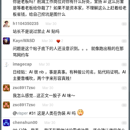
你是老板吗？削减工作岗位对你有什么好处，宣扬 ai 这么厉害
是等着老板给你裁了？如果不是资本家，不理解这么上赶着给老
板省钱，给自己挖坑是图什么
h1104350235
Mar 30
64
站长不是说过禁止 AI 贴吗
KaynWASD
Mar 30
2
65
问题是这个帖子底下的人还没意识到。。。 就像跑出租的在那
骂网约车
imagecap
Mar 30
66
日经贴：AI 很 nb ，事是真事。有种报公司名，贴代码证明。AI
主要靠嘴吹，两个字来形容真贱！
zsc8917zsc
Mar 30
67
我怎么感觉...这正文一股子 AI 味～
zsc8917zsc
Mar 30
68
@
visper
#31 这是人类在伪装 AI 吗
chenshun00
Mar 30
69