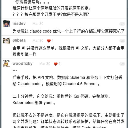
--你搁着装啥啊。。。
我原计划让两个两年经验的开发花两周搞定。
？？？搞完那两个开发干啥?你是不是人啊？
irisdev
Mar 30
27
为啥我让 claude code 优化一个上千行的存储过程它直接死机了
66beta
Mar 30
1
28
会用 AI 并没有这么简单，就跟没有 AI 之前，大部分人都不会用
搜索引擎一样
woodfizky
Mar 30
5
29
"""
后来手贱，把 API 文档、数据库 Schema 和业务上下文打包丢
给 Claude code ，模型用的 Claude 4.6 Sonnet 。
二十分钟后，它交给我：重构后的 Go 代码、完整单测、
Kubernetes 部署 yaml 。
但让我不安的不是速度。是它在我没提示的情况下，主动指出了
两个并发问题：订单状态流转缺乐观锁保护，结算任务在高并发
下会重复触发。这不是代码补全，这是 Code Review 。