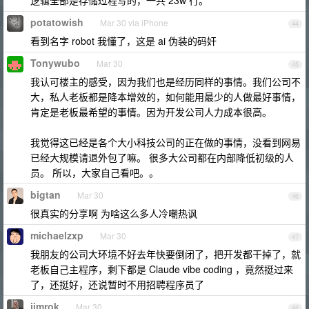
逻辑全部是存储过程写的，一共 23w 行。
potatowish
Mar 30 via iPhone
44
看到名字 robot 我懂了，这是 ai 伪装的码奸
Tonywubo
Mar 30
45
我认可楼主的感受，因为我们也是经历同样的事情。我们公司不
大，私人老板都是降本增效的，如何能用最少的人做最好事情，
肯定是老板最希望的事情。因为开发公司人力成本很高。
我觉得这已经是各个大小科技公司的正在做的事情，没看到网易
已经大规模请退外包了嘛。 很多大公司都在内部降低初级的人
员。 所以，大家自己看吧。。
bigtan
Mar 30
46
很真实的分享啊 为啥这么多人冷嘲热讽
michaelzxp
Mar 30
47
我朋友的公司大环境不好去年快要倒闭了，把开发都干掉了，就
老板自己主程序，剩下都是 Claude vibe coding ，竟然挺过来
了，还挺好，还说暂时不用招聘程序员了
jimrok
Mar 30
48