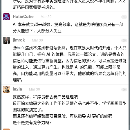
所以，这对于有多年实战经验的开发人员来说不存在问题，人才
断档是国家需要考虑的。
HotieCutie
Mar 30
54
AI 本来就会越来越强，提高效率，这就是为啥程序员只有一部
分人能留下，大部分人失业
jimrok
Mar 30
55
@
bu9
焦虑不焦虑都没法逃离，现在就是大时代的开始，个人只
能提升自己，拥抱 AI 的编程。我看过一篇论文，讲的是香农的
信息论可能要进行重新调整，因为信息的多少，可以直接通过能
量的注入，通过算力产生。也就是 AI 的只能，可能上限非常
高，因为能动用的能量可以非常大，他形成的结果会远超我们的
理解。
la2la
Mar 30
56
既然这样，程序员都去卷产品经理吧
反正除去编码之外的工作干的活跟产品也差不多，学学画画原型
图啥的就搞定了。
而且还有编程经验跟项目经验，可以指导 AI 更好的编码
是不是更有竞争力呀？