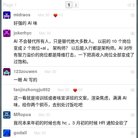
Page 1
1
of 2
2
midraos
Mar 30
10
1
好强的 AI 味
jokerhyc
Mar 30
2
AI 不会替代所有人，只是替代绝大多数人。 以前的 10 个岗位
变成 2 个岗位+ai 。 架构师？ 以后能入行都是架构师。AI 对所
有智力溢价的岗位都是降维打击，一下把高收入岗位全部变成了
过饱和。
123zouwen
Mar 30
3
一眼 AI 写的
fanjinzhongju952
Mar 30
69
4
这一看就是培训班或者啥宣讲班的文案，渲染焦虑，满满 AI
味，给你两个铜币，去别处讨饭吃吧
MRopus
Mar 30
5
我司本来年初的时候也有 hc ，3 月初的时候 HR 通知全砍了
godall
Mar 30
6