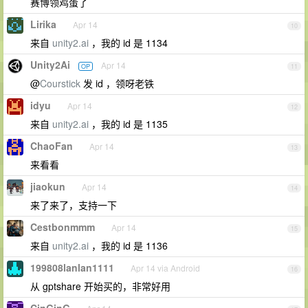
赛博领鸡蛋了
Lirika
Apr 14
10
来自
unity2.ai
，我的 id 是 1134
Unity2Ai
Apr 14
OP
11
@
Courstick
发 id ，领呀老铁
idyu
Apr 14
12
来自
unity2.ai
，我的 id 是 1135
ChaoFan
Apr 14
13
来看看
jiaokun
Apr 14
14
来了来了，支持一下
Cestbonmmm
Apr 14
15
来自
unity2.ai
，我的 id 是 1136
199808lanlan1111
Apr 14 via Android
16
从 gptshare 开始买的，非常好用