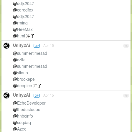
@
ddjx2047
@
cdredfox
@
ddjx2047
@
rming
@
HeeMax
@
html
冲了
Unity2Ai
Apr 15
OP
75
@
summertimesad
@
czita
@
summertimesad
@
yiiouo
@
brookepe
@
deeplee
冲了
Unity2Ai
Apr 15
OP
76
@
EchoDeveloper
@
thedustoooo
@
hnbcinfo
@
sdqdaq
@
Azee