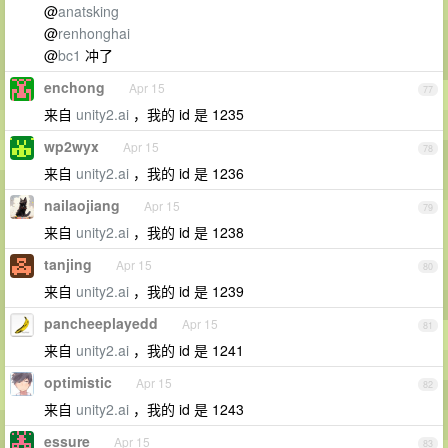
@
anatsking
@
renhonghai
@
bc1
冲了
enchong
Apr 15
77
来自
unity2.ai
，我的 id 是 1235
wp2wyx
Apr 15
78
来自
unity2.ai
，我的 id 是 1236
nailaojiang
Apr 15
79
来自
unity2.ai
，我的 id 是 1238
tanjing
Apr 15
80
来自
unity2.ai
，我的 id 是 1239
pancheeplayedd
Apr 15
81
来自
unity2.ai
，我的 id 是 1241
optimistic
Apr 15
82
来自
unity2.ai
，我的 id 是 1243
essure
Apr 15
83