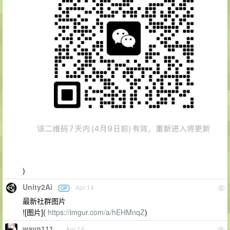
)
Unity2Ai
Apr 14
OP
2
最新社群图片
![图片](
https://imgur.com/a/hEHMnqZ
)
wayn111
Apr 14
3