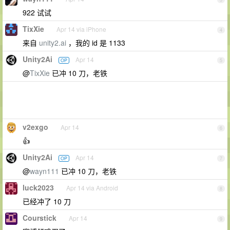
922 试试
TixXie
Apr 14 via iPhone
4
来自
unity2.ai
，我的 id 是 1133
Unity2Ai
Apr 14
OP
5
@
TixXie
已冲 10 刀，老铁
v2exgo
Apr 14
6
👍
Unity2Ai
Apr 14
OP
7
@
wayn111
已冲 10 刀，老铁
luck2023
Apr 14 via Android
8
已经冲了 10 刀
Courstick
Apr 14
9