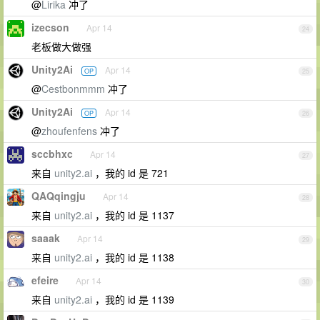
@
Lirika
冲了
izecson
Apr 14
24
老板做大做强
Unity2Ai
Apr 14
OP
25
@
Cestbonmmm
冲了
Unity2Ai
Apr 14
OP
26
@
zhoufenfens
冲了
sccbhxc
Apr 14
27
来自
unity2.ai
，我的 id 是 721
QAQqingju
Apr 14
28
来自
unity2.ai
，我的 id 是 1137
saaak
Apr 14
29
来自
unity2.ai
，我的 id 是 1138
efeire
Apr 14
30
来自
unity2.ai
，我的 id 是 1139