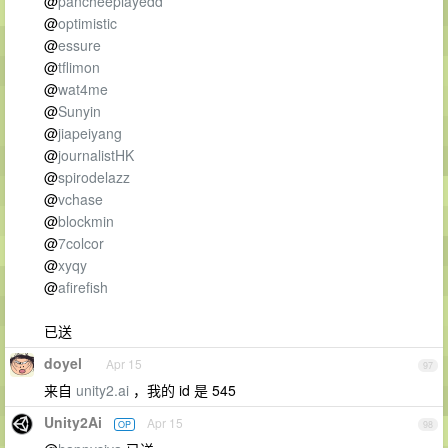
@
pancheeplayedd
@
optimistic
@
essure
@
tflimon
@
wat4me
@
Sunyin
@
jiapeiyang
@
journalistHK
@
spirodelazz
@
vchase
@
blockmin
@
7colcor
@
xyqy
@
afirefish
已送
doyel
Apr 15
97
来自
unity2.ai
，我的 id 是 545
Unity2Ai
Apr 15
OP
98