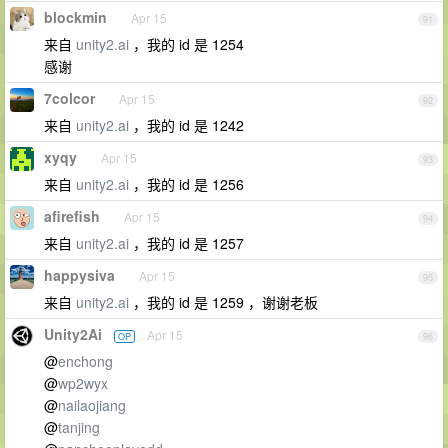
blockmin
Apr 15
91
来自
unity2.ai
，我的 id 是 1254
感谢
7colcor
Apr 15
92
来自
unity2.ai
，我的 id 是 1242
xyqy
Apr 15
93
来自
unity2.ai
，我的 id 是 1256
afirefish
Apr 15
94
来自
unity2.ai
，我的 id 是 1257
happysiva
Apr 15
95
来自
unity2.ai
，我的 id 是 1259 ，谢谢老板
Unity2Ai
Apr 15
OP
96
@
enchong
@
wp2wyx
@
nailaojiang
@
tanjing