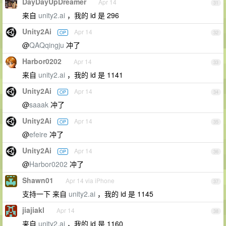
DayDayUpDreamer
Apr 14
31
来自
unity2.ai
，我的 id 是 296
Unity2Ai
Apr 14
OP
32
@
QAQqingju
冲了
Harbor0202
Apr 14
33
来自
unity2.ai
，我的 id 是 1141
Unity2Ai
Apr 14
OP
34
@
saaak
冲了
Unity2Ai
Apr 14
OP
35
@
efeire
冲了
Unity2Ai
Apr 14
OP
36
@
Harbor0202
冲了
Shawn01
Apr 14 via iPhone
37
支持一下 来自
unity2.ai
，我的 id 是 1145
jiajiakl
Apr 14
38
来自
unity2.ai
，我的 id 是 1160