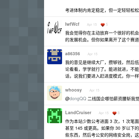
考进体制内肯定稳定，但一定轻轻松松
IwfWcf
5
Apr 15
我会觉得你在主动放弃一个很好的机会
的发展机会。但你如果离开了这个赛道
a86356
Apr 15
我的意见是继续大厂，攒够钱，然后低
论看看，学学就行了。能进就进，不能
话，说我们要进入赶进度模式，你一样
whoosy
Apr 15
@
dongQQ
二线国企哪怕薪资腰斩我
LandCruiser
8
Apr 15
作为本站少数公考进面 3 次，1 次
甚至 145 或更高。如果你 30 岁
些东西，然后考公安的网络安全岗，这