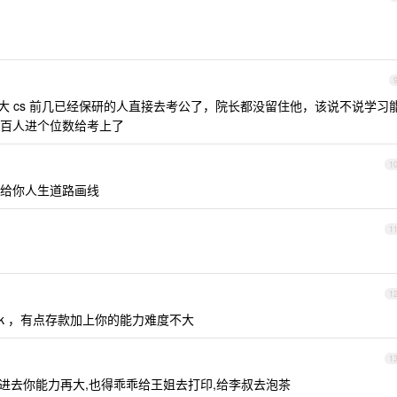
大 cs 前几已经保研的人直接去考公了，院长都没留住他，该说不说学习
百人进个位数给考上了
1
给你人生道路画线
1
1
k ，有点存款加上你的能力难度不大
1
刚进去你能力再大,也得乖乖给王姐去打印,给李叔去泡茶