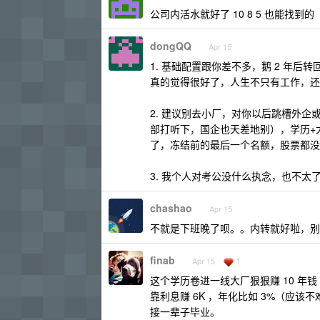
公司内活水就好了 10 8 5 也能找到的
dongQQ
Apr 15
1. 基础配置跟你差不多，鹅 2 年后
真的觉得很好了，人生不只有工作，还
2. 建议别去小厂，对你以后跳槽外
部打听下，国企也天差地别），学历+
了，冻结前的最后一个名额，股票都没
3. 我个人对考公没什么执念，也不
chashao
Apr 15
不就是下班晚了呗。。内转就好啦，别
finab
1
Apr 15
这个学历卷进一线大厂狠狠赚 10 年钱
靠利息赚 6K ，年化比如 3%（应该
接一辈子毕业。