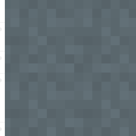
，
7
8
9
0