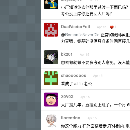
小厂知道你去他那里过渡一下而已吗？
考公没上岸你还要回大厂吗？
DualVectorFoil
1
Apr 15
@
RomanticNeverDie
正常的我同学北
力真强，零基础没俩月准备时间直接几
bk201
Apr 15
想去做就做不要参考别人意见，没人能
chaoooooos
Apr 15
看成了 all in 老公
X0V0X
Apr 15
大厂攒几年，直接别上班了。一个月 6
florentino
Apr 15
你这个能力,在外面横着走,在体制内,