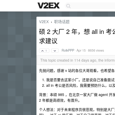
V2EX
职场话题
›
硕 2 大厂 2 年，想 all
求建议
RotkPPP
·
Apr 15
· 8656 views
1
This topic created in 114 days ago, the info
先抛问题，感谢 v 站的各位大哥观看，也希望
我是否要去这家小厂。还是说自己准备面试
all in 考公是否风险，我需要预防什么，
背景：本硕 985 ，在北京一家大厂做 agent 开发，
2 年都是高绩效，有晋升。
个人想法：对于未来程序员很悲观，特别是大厂