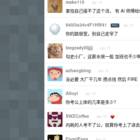
make115
Apr 15
害怕自己接不了这个活， 有 AI 师
940i3s34v4F1HW41
Apr 15
PRO
你的路很宽，别自己走窄了
leegradyllljjjj
Apr 15
勾史小厂，这薪水很一般 加班也不少
azhangbing
Apr 15
没必要 大厂干几年 攒点钱 然后 FIRE
Alloyt
Apr 15
你考公上岸的几率是多少？
XWZCoffee
1
Apr 15
内耗的人考不了公，就算你考上了进去
EngelEyes
Apr 15