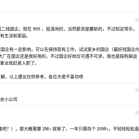
2
转回二线国企，现在 955 ，挺清闲的，当然薪资是腰斩的，不过知足常乐，
有生活和家庭。
企或国企有一定影响，可以先保持现有工作，试试家乡的国企（最好找国企
大厂在国企还是很好用的，不过国企好岗位可遇不可求，我也是踩狗屎运
拿全就赶紧入职了。
太了解，以上建议仅供参考，各位大佬不喜勿喷
2
去小公司
2
不难吧？），那大概需要 2M+ 就够了，一年只需存个 20W+，不轻轻松松直