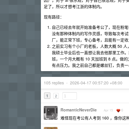
因），对于 ai 很乐观，对于自己很悲观，对于
足了，所以才想考江浙的体制内。
现有路径：
自己已经去年就开始准备考公了，现在粉笔行
没有那种体制内的写作灵感，导致每次考试申
厂，能正常下班，专心备考，且能有一定收
之前实习有个小厂的老板，人数大概 50 人
我硕士毕业后也一直想让我去他那里工作。前几
班，一个月大概有 10 天加班到 8 点。做
有点压力。我之前自己都是螺丝钉，负责一
105 replies
•
2026-04-17 00:57:20 +08:00
1
2
RomanticNeverDie
6
Apr 15
难怪现在考公有人考到 160 ，像你