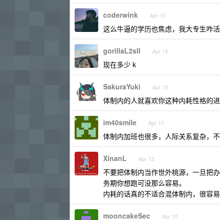
coderwink
Apr 15
这么牛逼的学历也焦虑，我大专生咋活
gorillaL2sll
Apr 15
现在多少 k
SakuraYuki
Apr 15
体制内的人就喜欢你这种内耗性格的进
im40smile
Apr 15
体制内加班也很多，人际关系复杂，不
XinanL
Apr 15
不要把体制内当作世外桃源，一旦把办
务期你想跑可没那么容易。
内耗的话真的不适合混体制内，很容易
mooncakeSec
Apr 15