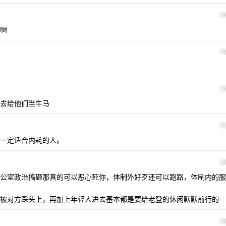
1
啊
1
1
去给他们当牛马
1
一定适合内耗的人。
1
公室政治搞砸那真的可以恶心死你，体制外好歹还可以跑路，体制内的服
被对方踩头上，再加上年轻人进去基本都是要给老登的休闲默默前行的
1