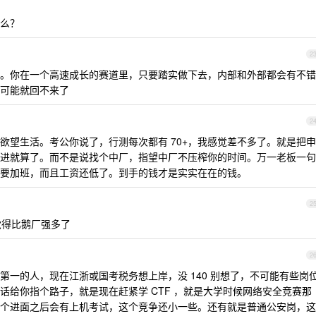
么？
2
。你在一个高速成长的赛道里，只要踏实做下去，内部和外部都会有不错
可能就回不来了
2
欲望生活。考公你说了，行测每次都有 70+，我感觉差不多了。就是把申
进就算了。而不是说找个中厂，指望中厂不压榨你的时间。万一老板一句
要加班，而且工资还低了。到手的钱才是实实在在的钱。
2
觉得比鹅厂强多了
2
笔面第一的人，现在江浙或国考税务想上岸，没 140 别想了，不可能有些岗
以下的话给你指个路子，就是现在赶紧学 CTF ，就是大学时候网络安全竞赛那
个进面之后会有上机考试，这个竞争还小一些。还有就是普通公安岗，这