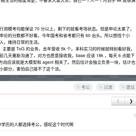
安稳生活的极度渴望，不要求大富大贵，自己一个人一个月到手 6k 就很满
测模考均能保证 70 分以上，剩下的就看考场状态。但是申论太差了，
论的分数都不好看，今年国考和省考都只有 60 出头。所以想找个小
入，维持日常的生活。
，主要是 ToG 的业务，去年营收 5k 个。本科实习的时候就特别看好我，
天重新沟通了，对方也愿意接收我，base 应该 18k ，每天 6 点能下
的方向应该就是大模型和 agent 相关了。然后估计会独立负责一块，估计也
小部分，害怕自己接不了这个活。
考公
过渡
建议
❮
❯
这种学历的人都选择考公，感叹这个时代啊