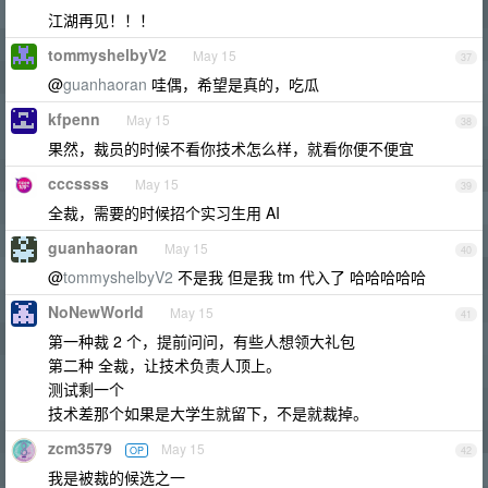
江湖再见！！！
tommyshelbyV2
May 15
37
@
guanhaoran
哇偶，希望是真的，吃瓜
kfpenn
May 15
38
果然，裁员的时候不看你技术怎么样，就看你便不便宜
cccssss
May 15
39
全裁，需要的时候招个实习生用 AI
guanhaoran
May 15
40
@
tommyshelbyV2
不是我 但是我 tm 代入了 哈哈哈哈哈
NoNewWorld
May 15
41
第一种裁 2 个，提前问问，有些人想领大礼包
第二种 全裁，让技术负责人顶上。
测试剩一个
技术差那个如果是大学生就留下，不是就裁掉。
zcm3579
May 15
OP
42
我是被裁的候选之一