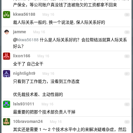
产保全，等公司账户真没钱了连被拖欠的工资都拿不回来
kkwa56188
May 16
58
裁人际关系一般的, 换一个说法是, 保人际关系好的
jamme
May 16
59
@
kkwa56188
什么是人际关系好的？会拉帮结派就算人际关系
好么？
lixon166
May 16
60
全干了 自己全干
nightlight9
May 16
61
只看到了工作能力，没看到工作态度
优先裁技术差、主动性弱的
lsls931011
May 16
62
最重要的把那个技术部负责人干掉
10bravoman24
May 16
63
其实还是需要 1 ～ 2 个技术水平中上的来解决疑难杂症，然后