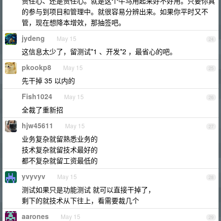
责任心、还是责任心。就是这个牛马用起来好不好用。只要你真
的参与到项目和管理中。就很容易分辨出来。如果你平时又不
管，现在想降本增效，那抽签吧。
jydeng
May 15
24
这信息太少了，留测试*1 、开发*2 ，最省心的吧。
pkookp8
May 15
25
先干掉 35 以内的
Fish1024
May 15
26
全裁了重新招
hjw45611
May 15
27
业务复杂就留熟悉业务的
技术复杂就留技术最好的
都不复杂就留工资最低的
yvyvyv
May 15
28
测试如果只是功能测试 就可以直接干掉了，
剩下的就技术从下往上，看需要裁几个
aarones
May 15
29