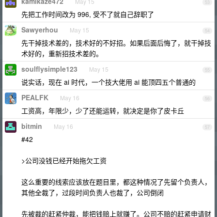
kamikaze472
May 15
53
先把工作时间改为 996, 受不了就自己辞职了
Sawyerhou
May 15
54
先干掉技术差的，技术好的不好招。如果后面后悔了，就干掉技
术好的，重新招技术差的。
soulflysimple123
May 15
55
说实话，现在 ai 时代，一个技大佬用 ai 能顶四五个普通的
PEALFK
May 16
56
工资高，年限少，少了还能运转，就决定是你了皮卡丘
bitmin
May 16
57
#42
>公司没钱已经开始拖欠工资
这么重要的线索应该放在题目里，都这种情况了先留个负责人，
其他全裁了，过段时间负责人也裁了，公司倒闭
先被裁的赶紧仲裁，能把钱赔上就赚了。公司不赔的赶紧申请财