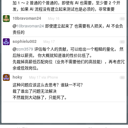
加 1 ～ 2 普通的个普通的，即使有 AI 也需要，至少要 2 个开
发，如果 AI 流程没有建立起来测试也是必须的，非常重要
10bravoman24
May 16
64
@
10bravoman24
即使建立起来了 也需要有人把关，AI 不会负
责任的
sophielu002
May 17
65
@
zcm3579
评估每个人的贡献，可以给出一个粗糙的量化， 然
后除以薪资。 你大概就知道谁的性价比低了。
先裁掉高薪低匹配岗位（业务不需要他们的高技能），再考虑冗
余或低效岗位。
hoky
May 17 via iPhone
66
这种问题应该这么去思考？谁缺一不可？
裁了谁出了问题无法解决
不然裁到大动脉了，只能死了。