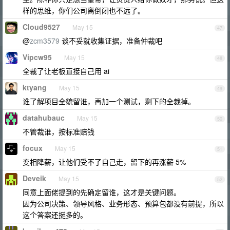
样的思维，你们公司离倒闭也不远了。
Cloud9527
May 15
47
@
zcm3579
谈不妥就收集证据，准备仲裁吧
Vipcw95
May 15
48
全裁了让老板直接自己用 ai
ktyang
May 15
49
谁了解项目全貌留谁，再加一个测试，剩下的全裁掉。
datahubauc
May 15
50
不管裁谁，按标准赔钱
focux
May 15
51
变相降薪，让他们受不了自己走，留下的再涨薪 5%
Deveik
May 15
52
同意上面佬提到的先确定留谁，这才是关键问题。
因为公司决策、领导风格、业务形态、预算包都没有前提，所以
这个答案还挺多的。