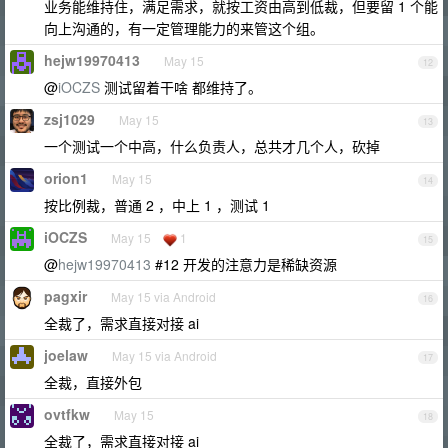
业务能维持住，满足需求，就按工资由高到低裁，但要留 1 个能
向上沟通的，有一定管理能力的来管这个组。
hejw19970413
May 15
12
@
iOCZS
测试留着干啥 都维持了。
zsj1029
May 15
13
一个测试一个中高，什么负责人，总共才几个人，砍掉
orion1
May 15
14
按比例裁，普通 2 ，中上 1 ，测试 1
iOCZS
May 15
1
15
@
hejw19970413
#12 开发的注意力是稀缺资源
pagxir
May 15 via Android
16
全裁了，需求直接对接 ai
joelaw
May 15 via Android
17
全裁，直接外包
ovtfkw
May 15
18
全裁了，需求直接对接 ai