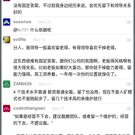
没有固定答案，不过就我身边经历来说，会优先留下和领导关系
好的
susunus
May 15
30
@
liu731
什么依据呢
evilHa
May 15
31
分人，我领导一般喜欢留老得，有得领导喜欢干掉老得。
这东西很难有固定答案，跟你们公司的氛围啊，老板得风格啊有
很大得关系。比如老板如果好大喜功，那你就干掉能力差得，留
能力强得。高工资养着，一年用一次你的位置就保住了。
ZAN0029
May 15
32
4 个技术水平普通 薪资普通全裁，留了也没用，现在不是人矿模
式也不是刚起步了，留几个技术高的来维护就行
coderzhangsan
May 15
33
"如果是经营不下去，建议裁撤团队，或者留一个维护的；经营
的下去，不建议裁。"