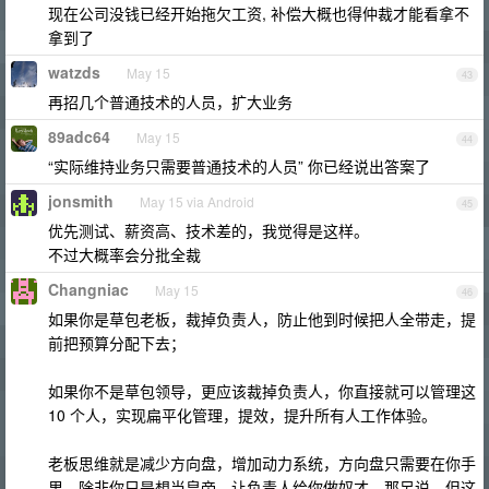
现在公司没钱已经开始拖欠工资, 补偿大概也得仲裁才能看拿不
拿到了
watzds
May 15
43
再招几个普通技术的人员，扩大业务
89adc64
May 15
44
“实际维持业务只需要普通技术的人员” 你已经说出答案了
jonsmith
May 15 via Android
45
优先测试、薪资高、技术差的，我觉得是这样。
不过大概率会分批全裁
Changniac
May 15
46
如果你是草包老板，裁掉负责人，防止他到时候把人全带走，提
前把预算分配下去；
如果你不是草包领导，更应该裁掉负责人，你直接就可以管理这
10 个人，实现扁平化管理，提效，提升所有人工作体验。
老板思维就是减少方向盘，增加动力系统，方向盘只需要在你手
里。除非你只是想当皇帝，让负责人给你做奴才，那另说。但这