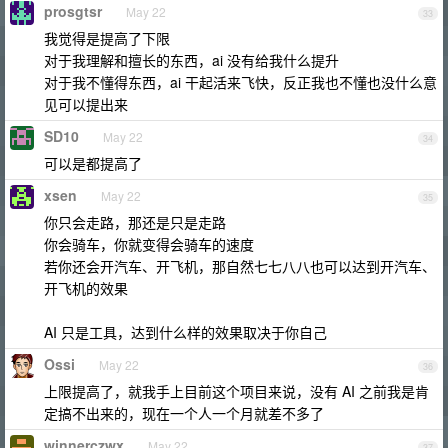
prosgtsr
May 22
33
我觉得是提高了下限
对于我理解和擅长的东西，ai 没有给我什么提升
对于我不懂得东西，ai 干起活来飞快，反正我也不懂也没什么意
见可以提出来
SD10
May 22
34
可以是都提高了
xsen
May 22
35
你只会走路，那还是只是走路
你会骑车，你就变得会骑车的速度
若你还会开汽车、开飞机，那自然七七八八也可以达到开汽车、
开飞机的效果
AI 只是工具，达到什么样的效果取决于你自己
Ossi
May 22
36
上限提高了，就我手上目前这个项目来说，没有 AI 之前我是肯
定搞不出来的，现在一个人一个月就差不多了
winnerczwx
May 22
37