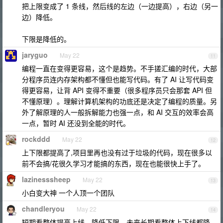
把上限变成了 1 条线，然后线的左边（一边提高），右边（另一
边）降低。
下限是降低的。
jaryguo
May 22
11
编程一直在变得更容易，这个是趋势。不手搓汇编的时代，大部
分程序员连内存架构都不懂但也能写代码。有了 AI 让写代码变
得更容易，让背 API 变得不重要（很多程序员只会那套 API 但
不懂原理）。理解计算机架构的功底还是决定了编程的质量。另
外了解原理的人一般拆解能力也强一点，和 AI 交互的效率会高
一点，暂时 AI 还没到全能的时代。
rockddd
May 22
12
上下限都提高了,项目里再也没有过于垃圾的代码，现在很多以
前不会搞/花很久学习才能搞的东西，现在也能很快上手了。
lazinesssheep
May 22
13
小白变大神 一个人顶一个团队
chandleryou
May 22
14
短期看整体提高上线，降低下限，未来长期看整体上下线都降