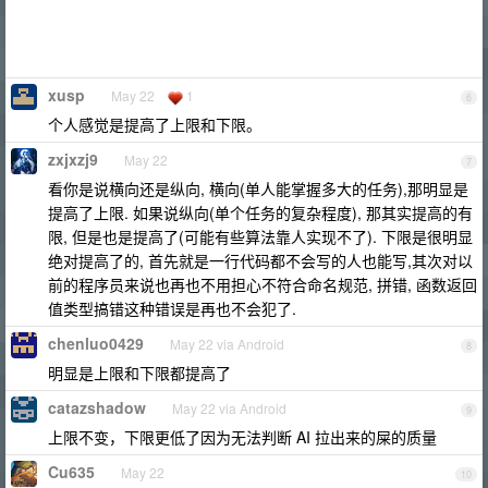
xusp
May 22
1
6
个人感觉是提高了上限和下限。
zxjxzj9
May 22
7
看你是说横向还是纵向, 横向(单人能掌握多大的任务),那明显是
提高了上限. 如果说纵向(单个任务的复杂程度), 那其实提高的有
限, 但是也是提高了(可能有些算法靠人实现不了). 下限是很明显
绝对提高了的, 首先就是一行代码都不会写的人也能写,其次对以
前的程序员来说也再也不用担心不符合命名规范, 拼错, 函数返回
值类型搞错这种错误是再也不会犯了.
chenluo0429
May 22 via Android
8
明显是上限和下限都提高了
catazshadow
May 22 via Android
9
上限不变，下限更低了因为无法判断 AI 拉出来的屎的质量
Cu635
May 22
10