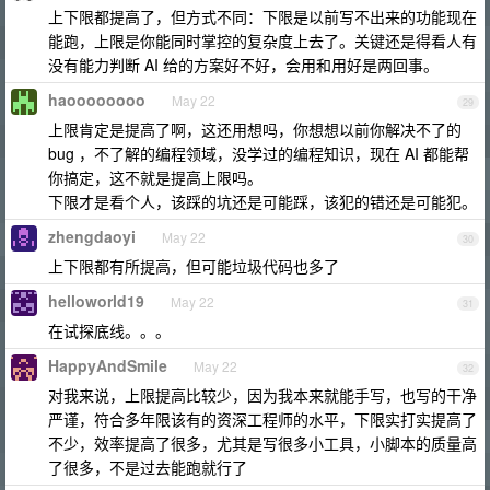
上下限都提高了，但方式不同：下限是以前写不出来的功能现在
能跑，上限是你能同时掌控的复杂度上去了。关键还是得看人有
没有能力判断 AI 给的方案好不好，会用和用好是两回事。
haoooooooo
May 22
29
上限肯定是提高了啊，这还用想吗，你想想以前你解决不了的
bug ，不了解的编程领域，没学过的编程知识，现在 AI 都能帮
你搞定，这不就是提高上限吗。
下限才是看个人，该踩的坑还是可能踩，该犯的错还是可能犯。
zhengdaoyi
May 22
30
上下限都有所提高，但可能垃圾代码也多了
helloworld19
May 22
31
在试探底线。。。
HappyAndSmile
May 22
32
对我来说，上限提高比较少，因为我本来就能手写，也写的干净
严谨，符合多年限该有的资深工程师的水平，下限实打实提高了
不少，效率提高了很多，尤其是写很多小工具，小脚本的质量高
了很多，不是过去能跑就行了