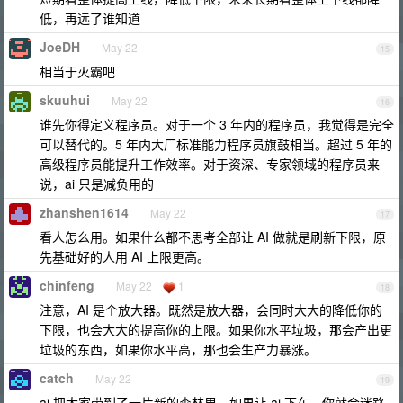
低，再远了谁知道
JoeDH
May 22
15
相当于灭霸吧
skuuhui
May 22
16
谁先你得定义程序员。对于一个 3 年内的程序员，我觉得是完全
可以替代的。5 年内大厂标准能力程序员旗鼓相当。超过 5 年的
高级程序员能提升工作效率。对于资深、专家领域的程序员来
说，ai 只是减负用的
zhanshen1614
May 22
17
看人怎么用。如果什么都不思考全部让 AI 做就是刷新下限，原
先基础好的人用 AI 上限更高。
chinfeng
May 22
1
18
注意，AI 是个放大器。既然是放大器，会同时大大的降低你的
下限，也会大大的提高你的上限。如果你水平垃圾，那会产出更
垃圾的东西，如果你水平高，那也会生产力暴涨。
catch
May 22
19
ai 把大家带到了一片新的森林里，如果让 ai 下车，你就会迷路