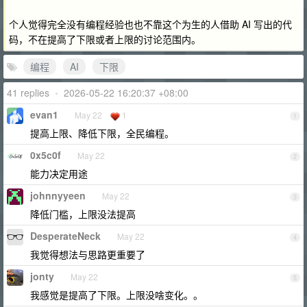
个人觉得完全没有编程经验也也不靠这个为生的人借助 AI 写出的代
码，不在提高了下限或者上限的讨论范围内。
编程
AI
下限
41 replies
•
2026-05-22 16:20:37 +08:00
evan1
May 22
1
1
提高上限、降低下限，全民编程。
0x5c0f
May 22
2
能力决定用途
johnnyyeen
May 22
3
降低门槛，上限没法提高
DesperateNeck
May 22
4
我觉得想法与思路更重要了
jonty
May 22
5
我感觉是提高了下限。上限没啥变化。。