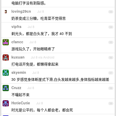
电脑打字没有割裂感。
loving29cn
Jul 8
53
奶茶变成三分糖，吃青菜不觉得苦
vipfts
Jul 8
54
剃光头，都是白头发了，我才 40 不到
cfancc
Jul 8
55
游戏玩久了，开始眼睛疼了
kuxuan
Jul 8 via Android
56
打电话开免提，都懒得拿起来
skyemin
Jul 8
57
30 岁感觉身体断崖式下滑,白头发越来越多,身体指标越来越差
Cruzz
Jul 8
58
不嘬起不来
HotieCutie
Jul 8
59
时光是公平的，每个人都会老，都会死