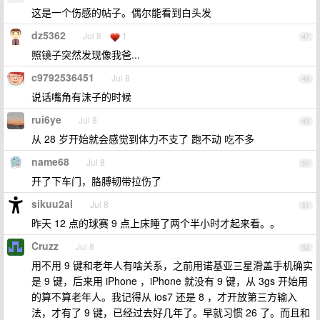
这是一个伤感的帖子。偶尔能看到白头发
dz5362
Jul 8
1
47
照镜子突然发现像我爸...
c9792536451
Jul 8
48
说话嘴角有沫子的时候
rui6ye
Jul 8
49
从 28 岁开始就会感觉到体力不支了 跑不动 吃不多
name68
Jul 8
50
开了下车门，胳膊韧带拉伤了
sikuu2al
Jul 8
51
昨天 12 点的球赛 9 点上床睡了两个半小时才起来看。。
Cruzz
Jul 8
52
用不用 9 键和老年人有啥关系，之前用诺基亚三星滑盖手机确实
是 9 键，后来用 iPhone ，iPhone 就没有 9 键，从 3gs 开始用
的算不算老年人。我记得从 ios7 还是 8 ，才开放第三方输入
法，才有了 9 键，已经过去好几年了。早就习惯 26 了。而且和