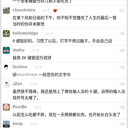
一个全家桶要分好几顿才能吃完了
churchmice
Jul 8
7
11
在某个风和日丽的下午，你不知不觉撸完了人生的最后一管
当时的你并未察觉
helloworldgo
Jul 8
12
9 键挺好的，习惯了以后，打字不用过脑子，手会自己动
tiezhu
Jul 8
13
我用 26 键是因为双拼
litchinn
Jul 8
14
@
churchmice
一段悲伤的文字😢
JZen
Jul 8
15
虽然很不情缘，我还是用上了微信输入法的 9 键。自带的输入法
找符号太难了。
PoorBe
Jul 8
16
以前怎么吃都不胖，现在一天两顿都长肉，也开始长白头发了
hitrip
Jul 8
17