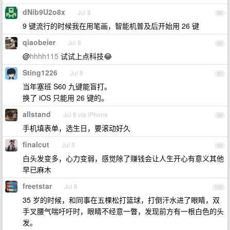
dNib9U2o8x
Jul 8
95
9 键流行的时候我在用笔画，智能机普及后开始用 26 键
qiaobeier
Jul 8
96
@
hhhh115
试试上点科技😂
Sting1226
Jul 8
97
当年塞班 S60 九键能盲打。
换了 iOS 只能用 26 键的。
allstand
Jul 8 via iPhone
98
手机填表单，选生日，要滚动好久
finalcut
Jul 8
99
白头发变多，心力变弱，感觉除了赚钱会让人生开心有意义其他
早已麻木
freetstar
Jul 8
100
35 岁的时候，和同事在五棵松打篮球，打倒汗水进了眼睛，双
手叉腰气喘吁吁时，眼睛不经意一瞥，发现前方有一根白色的头
发。