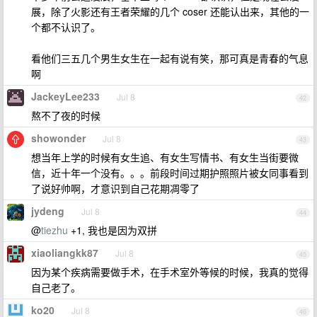
展，除了火影还有王者荣耀的几个 coser 还能认出来，其他的一
个都不认识了。
看他们三五几个男生女生在一起有说有笑，那可真是青春的气息
啊
JackeyLee233
Jul 8
42
熬不了夜的时候
showonder
Jul 8
43
想当年上学的时候有女生追、有女生写情书、有女生当街要微
信，近十年一个没有。。。前段时间过期护照照片被女同事看到
了说好帅啊，才意识到自己花期凋零了
jydeng
Jul 8
44
@
tiezhu
+1, 我也是因为双拼
xiaoliangkk87
Jul 8
45
因为某个疾病需要做手术，在手术室外等候的时候，我真的觉得
自己老了。
ko20
Jul 8
46