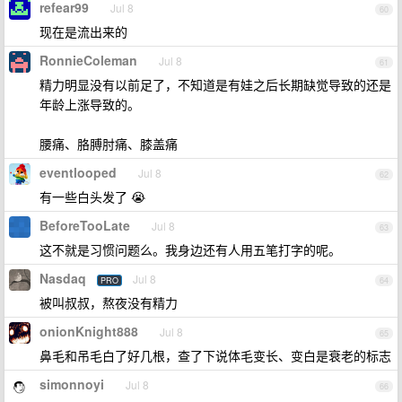
refear99
Jul 8
60
现在是流出来的
RonnieColeman
Jul 8
61
精力明显没有以前足了，不知道是有娃之后长期缺觉导致的还是
年龄上涨导致的。
腰痛、胳膊肘痛、膝盖痛
eventlooped
Jul 8
62
有一些白头发了 😭
BeforeTooLate
Jul 8
63
这不就是习惯问题么。我身边还有人用五笔打字的呢。
Nasdaq
Jul 8
PRO
64
被叫叔叔，熬夜没有精力
onionKnight888
Jul 8
65
鼻毛和吊毛白了好几根，查了下说体毛变长、变白是衰老的标志
simonnoyi
Jul 8
66