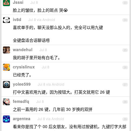
Jsssi
Jul 8
23
脸上的皱纹，脸上的斑点 哭😭
iv8d
Jul 8 via Android
24
喜欢单手的，聊天没那么投入的，完全可以用九键
全键盘适合话聊话唠
wandehul
Jul 8
25
我的胡子里开始有白毛了。
crysislinux
Jul 8
26
已经秃了。
yolee599
Jul 8 via Android
27
打中文喜欢用九键，因为按钮大。打英文就用它 26 键
femsdfq
Jul 8
28
之前一直用的 26 键，几年前 30 岁换的双拼
argentea
Jul 8 via Android
29
看来你是找了个 00 后女朋友，没有用过按键机，九键打字大部