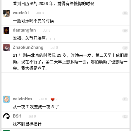
看到日历里的 2026 年，觉得有些恍惚的时候
wuxie01
Jul 8
18
一瓶可乐喝不完的时候
dantangfan
Jul 8
19
发福、关节开始痛。。。
ZhaokunZhang
Jul 8
20
21 年刚来北京的时候我 23 岁，昨晚来一发，第二天早上依旧晨
勃，现在不行了，第二天早上想多睡一会，哪怕晨勃了也想睡一
会。我大概是老了。
calvinHxx
Jul 8
2
21
从一夜 7 次变成一夜 5 了
BSH
Jul 8
22
找不到鼠标指针