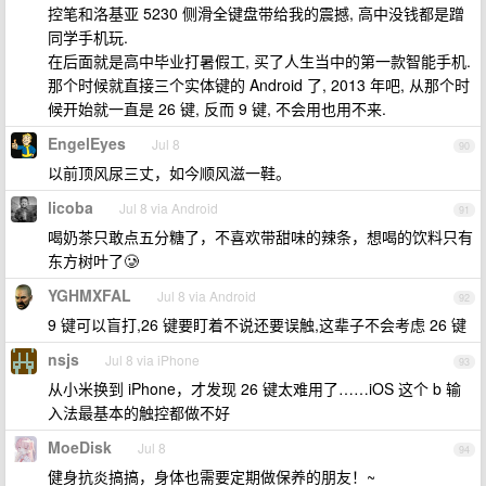
控笔和洛基亚 5230 侧滑全键盘带给我的震撼, 高中没钱都是蹭
同学手机玩.
在后面就是高中毕业打暑假工, 买了人生当中的第一款智能手机.
那个时候就直接三个实体键的 Android 了, 2013 年吧, 从那个时
候开始就一直是 26 键, 反而 9 键, 不会用也用不来.
EngelEyes
Jul 8
90
以前顶风尿三丈，如今顺风滋一鞋。
licoba
Jul 8 via Android
91
喝奶茶只敢点五分糖了，不喜欢带甜味的辣条，想喝的饮料只有
东方树叶了🥲
YGHMXFAL
Jul 8 via Android
92
9 键可以盲打,26 键要盯着不说还要误触,这辈子不会考虑 26 键
nsjs
Jul 8 via iPhone
93
从小米换到 iPhone，才发现 26 键太难用了……iOS 这个 b 输
入法最基本的触控都做不好
MoeDisk
Jul 8
94
健身抗炎搞搞，身体也需要定期做保养的朋友！~