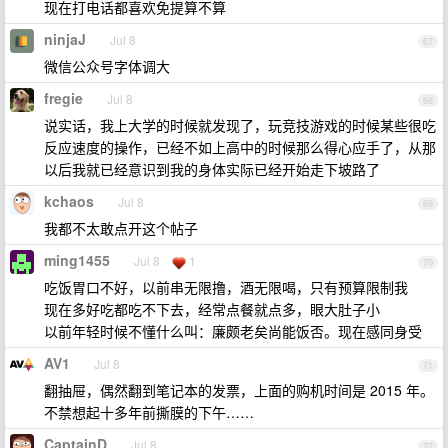
现在打电话都喜欢免提算不算
ninjaJ
Jul 8
67
微信公众号字体调大
fregie
Jul 8
68
说实话，我上大学的时候就发现了，玩竞技游戏的时候某些很吃
反应速度的操作，已经不如上高中的时候那么得心应手了，从那
以后我就已经意识到我的身体实际已经开始走下坡路了
kchaos
Jul 8
69
我都不太敢点开这个帖子
ming1455
Jul 8
1
70
吃饭胃口不好，以前串无限撸，酒无限喝，只有预算限制我
现在多好吃都吃不下去，经常点餐就点多，眼大肚子小
以前年轻时候不懂什么叫：廉颇老矣尚能饭否。现在感同身受
AV1
Jul 8
71
翻抽屉，偶然翻到笔记本的发票，上面的购机时间是 2015 年。
不禁想起十多年前撕膜的下午……
CaptainD
Jul 8
72