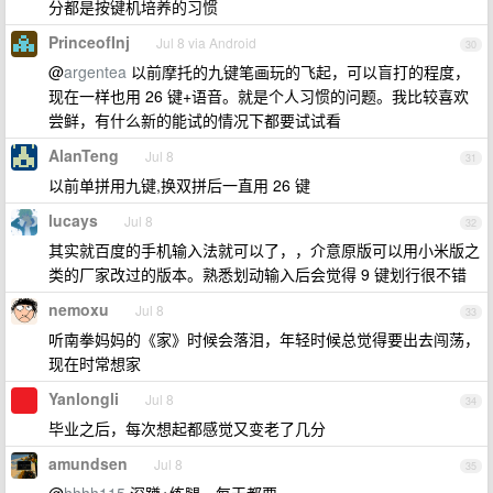
分都是按键机培养的习惯
PrinceofInj
Jul 8 via Android
30
@
argentea
以前摩托的九键笔画玩的飞起，可以盲打的程度，
现在一样也用 26 键+语音。就是个人习惯的问题。我比较喜欢
尝鲜，有什么新的能试的情况下都要试试看
AlanTeng
Jul 8
31
以前单拼用九键,换双拼后一直用 26 键
lucays
Jul 8
32
其实就百度的手机输入法就可以了，，介意原版可以用小米版之
类的厂家改过的版本。熟悉划动输入后会觉得 9 键划行很不错
nemoxu
Jul 8
33
听南拳妈妈的《家》时候会落泪，年轻时候总觉得要出去闯荡，
现在时常想家
Yanlongli
Jul 8
34
毕业之后，每次想起都感觉又变老了几分
amundsen
Jul 8
35