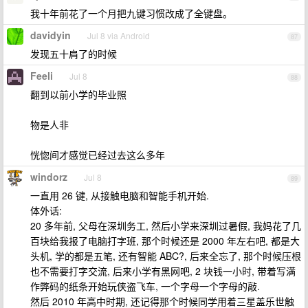
我十年前花了一个月把九键习惯改成了全键盘。
davidyin
Jul 8 via Android
87
发现五十肩了的时候
Feeli
Jul 8
88
翻到以前小学的毕业照
物是人非
恍惚间才感觉已经过去这么多年
windorz
Jul 8
89
一直用 26 键, 从接触电脑和智能手机开始.
体外话:
20 多年前, 父母在深圳务工, 然后小学来深圳过暑假, 我妈花了几
百块给我报了电脑打字班, 那个时候还是 2000 年左右吧, 都是大
头机, 学的都是五笔, 还有智能 ABC?, 后来全忘了, 那个时候压根
也不需要打字交流, 后来小学有黑网吧, 2 块钱一小时, 带着写满
作弊码的纸条开始玩侠盗飞车, 一个字母一个字母的敲.
然后 2010 年高中时期, 还记得那个时候同学用着三星盖乐世触