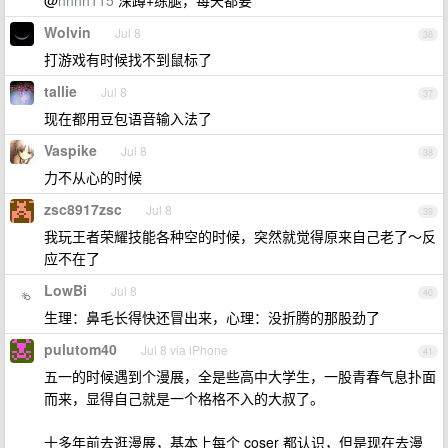
@
hhhh115
深蹲+练腿，每天都要
Wolvin
Jul 8
36
打游戏有时候找不到鼠标了
tallie
Jul 8
37
现在都用豆包语音输入法了
Vaspike
Jul 8
38
力不从心的时候
zsc8917zsc
Jul 8
39
我玩王者荣耀技能各种空的时候，突然就觉得原来自己老了～反
应不在了
LowBi
Jul 8
40
生理：鼻毛长得快还冒出来，心理：没折腾的那股劲了
pulutom40
Jul 8 via iPhone
41
五一的时候遇到个漫展，全是些高中大学生，一股青春气息扑面
而来，显得自己就是一个格格不入的大叔了。
十多年前去逛漫展，基本上每个 coser 都认识，但是现在去漫