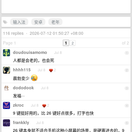
输入法
安卓
老年
116 replies
•
2026-07-12 01:50:27 +08:00
Page 1
1
of 2
2
doudouisamomo
Jul 8
1
人都是会老的，也会死
hhhh115
Jul 8
2
2
晨勃变少
dododook
Jul 8
3
发福···
zkroc
Jul 8
2
4
9 键挺好用的，比 26 键好点很多，打字也快
frankkly
Jul 8
5
26 键本身就不适合手机这种小屏幕的场景，是硬塞进去的，9