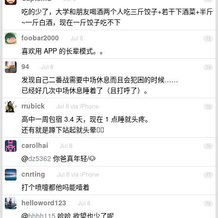
吃的少了，大学和朋友喝酒两个人吃三斤饺子+若干下酒菜+半斤
~一斤白酒，现在一斤饺子吃不下
foobar2000
Jul 8
73
喜欢用 APP 的长辈模式。。
94
Jul 8
74
发现自己二番战需要中场休息而且会犯困的时候……
已经好几次中场休息睡着了（且打呼了）。
rrubick
Jul 8 via iPhone
75
高中一周包宿 3.4 天，现在 1 点睡就头疼。
还有就是蹲下站起就头晕😵‍💫
carolhai
Jul 8
76
@
dz5362
你爸真年轻/🐶
cnrting
Jul 8 via iPhone
77
打个喷嚏都他吗能噎着
helloword123
Jul 8
78
@
hhhh115
哈哈 欲望也少了呢