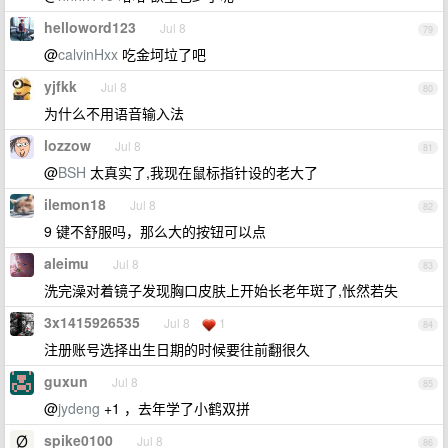
helloword123
Jul 8
79
@
calvinHxx
吃金坷垃了吧
yjfkk
Jul 8
80
为什么不用语音输入法
lozzow
Jul 8
81
@
BSH
太真实了,我现在鼠标指针设的老大了
ilemon18
Jul 8
82
9 键不舒服吗，那么大的按钮可以点
aleimu
Jul 8
83
洗完澡对着镜子发现胸口皮肤上开始长老年斑了,怅然若失
3x1415926535
Jul 8
1
84
注册账号选择出生日期的时候要往前翻很久
guxun
Jul 8
85
@
jydeng
+1 ，去年学了小鹤双拼
spike0100
Jul 8
86