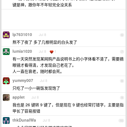
键是神，跟你年不年轻完全没关系
lp7631010
Jul 8
6
熬不了夜了 多了几根明显的白头发了
lumia1020
Jul 8
1
7
有一天突然发现某网购产品说明书上的小字体看不清了，需要摘
眼镜才看得清，才发现自己老花了。
人一直在衰老，随时都会死。
yummy007
Jul 8
8
只吃了一小一碗饭发现饱了
applet
Jul 8
9
我也是 26 键转 9 键了，但是现在 9 键也经常打错字，主要是指
甲长了容易按错
thkDunalWa
Jul 8
10