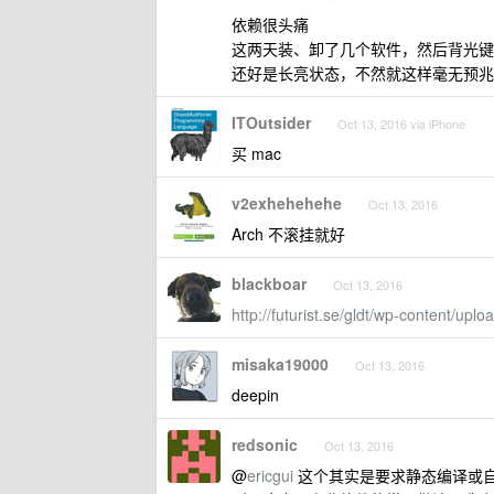
依赖很头痛
这两天装、卸了几个软件，然后背光键
还好是长亮状态，不然就这样毫无预兆
ITOutsider
Oct 13, 2016 via iPhone
买 mac
v2exhehehehe
Oct 13, 2016
Arch 不滚挂就好
blackboar
Oct 13, 2016
http://futurist.se/gldt/wp-content/upl
misaka19000
Oct 13, 2016
deepin
redsonic
Oct 13, 2016
@
ericgui
这个其实是要求静态编译或自带库