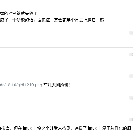
盘的控制键就失效了
废了一个功能的话，强迫症一定会花半个月去折腾它一遍
1
1
1
oads/12.10/gldt1210.png
前几天刚感慨！
1
1
，但在 linux 上搞这个并受人待见，违反了 linux 上复用软件包的原