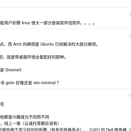
用户折腾 linux 很大一部分是装软件找软件。。。。
一点，而 Arch 的麻烦是 Ubuntu 已经解决的大部分麻烦。
行版吧，就是带桌面环境全套配好的那种。
 Gnome3
gvim 好像还是 vim-minimal ？
宅
，其他都是兴趣或为不同而不同
，线上一堆（云或托管都应该有）
机足够你用于学习目的的折腾（有条件就再高点）、 1U2U 的 Dell 服务器（