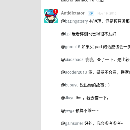
Antidictator
Nov 19, 2016
OP
@
bazingaterry
有道理，但是预算没那
@
Lpl
我看评测也觉得很不友好
@
green15
如果买 pad 的话应该会
@
xiaozhaoz
哦哦，查了一下，是比较适合 
@
acoder2013
重，感觉不会看，搬家
@
bubuyu
说出你的故事：)
@
Jiuyu
ths ，我去查一下。
@
ywgx
预算不够~~~
@
gainsurier
好的，我会参考参考~