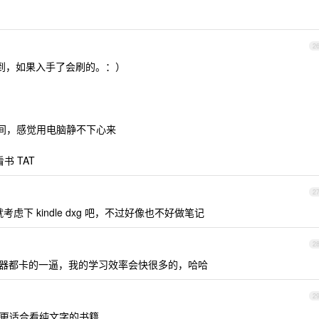
2
到，如果入手了会刷的。：）
间，感觉用电脑静不下心来
书 TAT
2
考虑下 kindle dxg 吧，不过好像也不好做笔记
2
器都卡的一逼，我的学习效率会快很多的，哈哈
2
扭，它更适合看纯文字的书籍