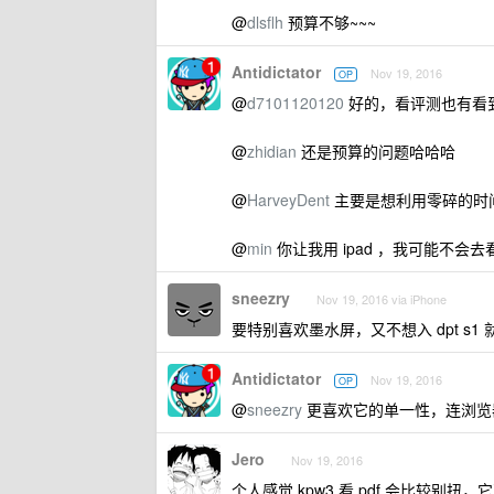
@
dlsflh
预算不够~~~
Antidictator
Nov 19, 2016
OP
@
d7101120120
好的，看评测也有看
@
zhidian
还是预算的问题哈哈哈
@
HarveyDent
主要是想利用零碎的时
@
min
你让我用 ipad ，我可能不会去看
sneezry
Nov 19, 2016 via iPhone
要特别喜欢墨水屏，又不想入 dpt s1 就
Antidictator
Nov 19, 2016
OP
@
sneezry
更喜欢它的单一性，连浏览
Jero
Nov 19, 2016
个人感觉 kpw3 看 pdf 会比较别