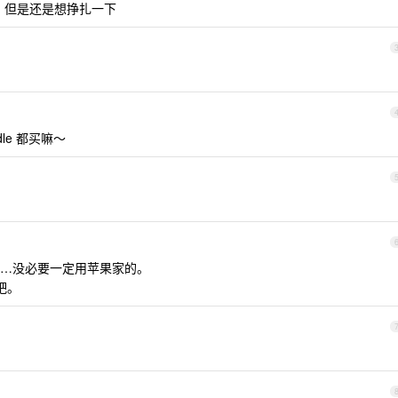
了，但是还是想挣扎一下
dle 都买嘛～
…没必要一定用苹果家的。
 吧。