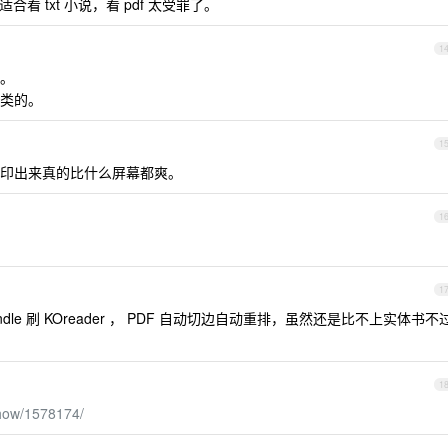
适合看 txt 小说，看 pdf 太受罪了。
1
。
类的。
1
印出来真的比什么屏幕都爽。
1
1
indle 刷 KOreader ， PDF 自动切边自动重排，虽然还是比不上实体书不
1
show/1578174/