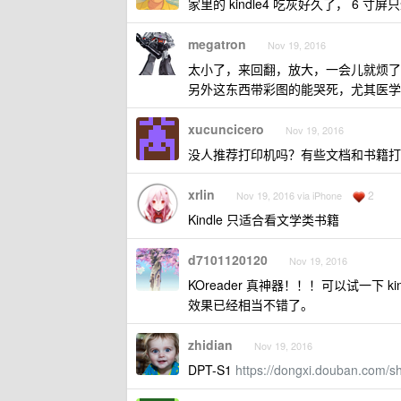
家里的 kindle4 吃灰好久了， 6 寸屏只
megatron
Nov 19, 2016
太小了，来回翻，放大，一会儿就烦了
另外这东西带彩图的能哭死，尤其医学
xucuncicero
Nov 19, 2016
没人推荐打印机吗？有些文档和书籍打
xrlin
2
Nov 19, 2016 via iPhone
Kindle 只适合看文学类书籍
d7101120120
Nov 19, 2016
KOreader 真神器！！！可以试一下 k
效果已经相当不错了。
zhidian
Nov 19, 2016
DPT-S1
https://dongxi.douban.com/