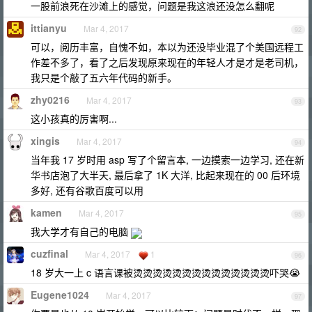
一股前浪死在沙滩上的感觉，问题是我这浪还没怎么翻呢
ittianyu
Mar 4, 2017
92
可以，阅历丰富，自愧不如，本以为还没毕业混了个美国远程工
作差不多了，看了之后发现原来现在的年轻人才是才是老司机，
我只是个敲了五六年代码的新手。
zhy0216
Mar 4, 2017
93
这小孩真的厉害啊...
xingis
Mar 4, 2017
94
当年我 17 岁时用 asp 写了个留言本, 一边摸索一边学习, 还在新
华书店泡了大半天, 最后拿了 1K 大洋, 比起来现在的 00 后环境
多好, 还有谷歌百度可以用
kamen
Mar 4, 2017
95
我大学才有自己的电脑
cuzfinal
Mar 4, 2017
1
96
18 岁大一上 c 语言课被烫烫烫烫烫烫烫烫烫烫烫烫烫烫吓哭😭
Eugene1024
Mar 4, 2017
97