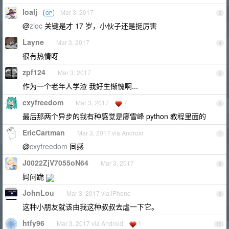
loalj
Mar 3, 2017
OP
3
@
zioc
关键是才 17 岁，小伙子还是挺厉害
Layne
Mar 3, 2017
4
很有热情呀
zpf124
Mar 3, 2017
5
作为一个老年人学渣 我好生惭愧啊...
cxyfreedom
Mar 3, 2017
7
6
最后那两个异步的我有种感觉是廖雪峰 python 教程里面的
EricCartman
Mar 3, 2017 via Android
7
@
cxyfreedom
同感
J0022ZjV7055oN64
Mar 3, 2017
8
妈问跪
JohnLou
Mar 3, 2017 via iPhone
9
这种小朋友就该由我这种叔叔去虐一下它。
htfy96
Mar 3, 2017 via Android
1
10