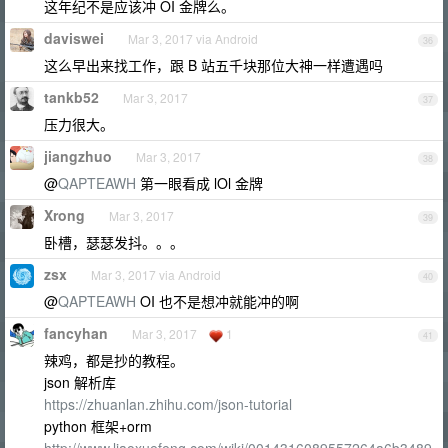
这年纪不是应该冲 OI 金牌么。
daviswei
Mar 3, 2017 via Android
36
这么早出来找工作，跟 B 站五千块那位大神一样遭遇吗
tankb52
Mar 3, 2017
37
压力很大。
jiangzhuo
Mar 3, 2017
38
@
QAPTEAWH
第一眼看成 lOl 金牌
Xrong
Mar 3, 2017
39
卧槽，瑟瑟发抖。。。
zsx
Mar 3, 2017 via Android
40
@
QAPTEAWH
OI 也不是想冲就能冲的啊
fancyhan
Mar 3, 2017
1
41
辣鸡，都是抄的教程。
json 解析库
https://zhuanlan.zhihu.com/json-tutorial
python 框架+orm