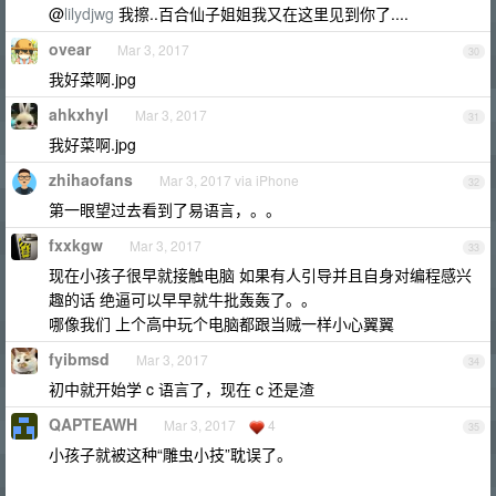
@
lilydjwg
我擦..百合仙子姐姐我又在这里见到你了....
ovear
Mar 3, 2017
30
我好菜啊.jpg
ahkxhyl
Mar 3, 2017
31
我好菜啊.jpg
zhihaofans
Mar 3, 2017 via iPhone
32
第一眼望过去看到了易语言，。。
fxxkgw
Mar 3, 2017
33
现在小孩子很早就接触电脑 如果有人引导并且自身对编程感兴
趣的话 绝逼可以早早就牛批轰轰了。。
哪像我们 上个高中玩个电脑都跟当贼一样小心翼翼
fyibmsd
Mar 3, 2017
34
初中就开始学 c 语言了，现在 c 还是渣
QAPTEAWH
Mar 3, 2017
4
35
小孩子就被这种“雕虫小技”耽误了。