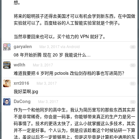
想。
将来的聪明孩子还得去美国才可以有机会学到新东西，在中国做
实验就可以了。百度硅谷的人工智能实验室就是个例子。
当然非要回来也可以，买个给力的 VPN 就好了。
garyalen
Mar 3, 2017 via Android
49
08 年开始折腾 现在 20 岁 我能说什么…
wdlth
Mar 3, 2017
50
难道我要把 6 岁时用 pctools 改仙剑存档的事也写进简历？
xrr2016
Mar 3, 2017
51
我好菜啊.jpg
DaCong
Mar 3, 2017
52
作为一个和他同岁的高中生，我认为简历里写的那些东西其实并
不是非常稀奇，你会是一码事，你能够带来真正的生产力是另一
码事情了。技术的更迭太快了，这么小就掌握这么多技术，其实
并不一定是好事。个人认为，倒是应该趁着这个时候钻研一下算
法，虽说以后不一定能够用上，但是这毕竟是计算机中通用的东