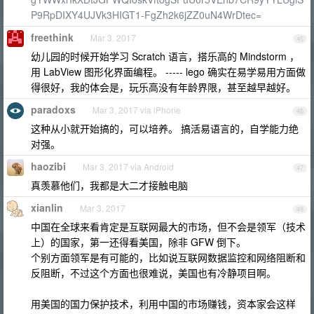
P9RpDIXY4UJVk3HIGT1-FgZh2k6jZZ0uN4WrDtec=
freethink
Mar 3, 2017
45
幼儿园的时候开始学习 Scratch 语言，搭乐高的 Mindstorm ，
用 LabView 图形化界面编程。 ----- lego 确实在易学易用方面做
得很好，我的体会是，玩乐高没有年龄界限，甚至越早越好。
paradoxs
Mar 3, 2017 via iPhone
46
这种从小就开始搞的，可以培养。 搞活易语言的，自学能力绝
对强。
haozibi
Mar 3, 2017 via Android
47
真羡慕他们，我都是大二才接触电脑
xianlin
Mar 3, 2017
48
中国在全球来看肯定是互联网最大的市场，但不会是领军（技术
上）的国家，第一还得看美国，除非 GFW 倒下。
个别方面领军是有可能的，比如说互联网数据监控和网络阻断和
反阻断，不过这个方面也很难说，美国也有冷静项目啊。
用美国的国力保护技术，利用中国的市场赚钱，资本家会这样