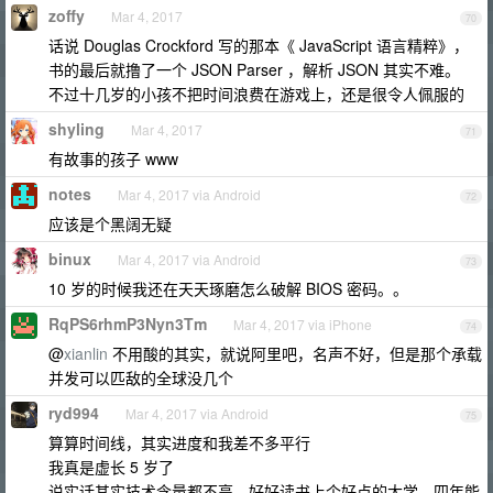
zoffy
Mar 4, 2017
70
话说 Douglas Crockford 写的那本《 JavaScript 语言精粹》，
书的最后就撸了一个 JSON Parser ，解析 JSON 其实不难。
不过十几岁的小孩不把时间浪费在游戏上，还是很令人佩服的
shyling
Mar 4, 2017
71
有故事的孩子 www
notes
Mar 4, 2017 via Android
72
应该是个黑阔无疑
binux
Mar 4, 2017 via Android
73
10 岁的时候我还在天天琢磨怎么破解 BIOS 密码。。
RqPS6rhmP3Nyn3Tm
Mar 4, 2017 via iPhone
74
@
xianlin
不用酸的其实，就说阿里吧，名声不好，但是那个承载
并发可以匹敌的全球没几个
ryd994
Mar 4, 2017 via Android
75
算算时间线，其实进度和我差不多平行
我真是虚长 5 岁了
说实话其实技术含量都不高，好好读书上个好点的大学，四年能