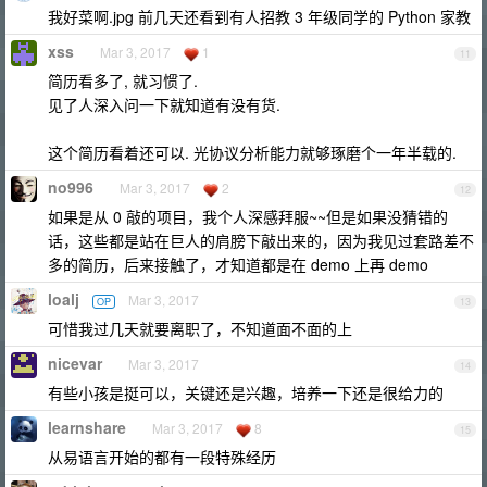
我好菜啊.jpg 前几天还看到有人招教 3 年级同学的 Python 家教
xss
Mar 3, 2017
1
11
简历看多了, 就习惯了.
见了人深入问一下就知道有没有货.
这个简历看着还可以. 光协议分析能力就够琢磨个一年半载的.
no996
Mar 3, 2017
2
12
如果是从 0 敲的项目，我个人深感拜服~~但是如果没猜错的
话，这些都是站在巨人的肩膀下敲出来的，因为我见过套路差不
多的简历，后来接触了，才知道都是在 demo 上再 demo
loalj
Mar 3, 2017
OP
13
可惜我过几天就要离职了，不知道面不面的上
nicevar
Mar 3, 2017
14
有些小孩是挺可以，关键还是兴趣，培养一下还是很给力的
learnshare
Mar 3, 2017
8
15
从易语言开始的都有一段特殊经历