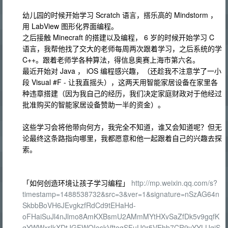
幼儿园的时候开始学习 Scratch 语言，搭乐高的 Mindstorm ，
用 LabView 图形化界面编程。
之后接触 Minecraft 的搭建以及编程， 6 岁的时候开始学习 C
语言，我帮他找了交大的老师每周两次跟着学习，之后系统的学
C++。跟着老师学各种算法，得信息奥赛上海市第六名。
最近开始对 Java ， iOS 编程感兴趣，（还趁我不注意学了一小
段 Visual #F - 让我直摇头），这两天用智能家居设备在家里各
种违章搭建（因为我自己的经历，我们决定家庭财政对于他经过
批准购买的智能家居设备赞助一半的资金）。
这些学习会将他带向何方，我完全不知道，谁又会知道呢？但无
论最终这条路指向哪里，我都愿意和他一起跟着自己的兴趣去探
索。
「如何创造环境让孩子学习编程」
http://mp.weixin.qq.com/s?
timestamp=1488538732&src=3&ver=1&signature=nSzAG64n
SkbbBoVH6JEvgkzfRdCd9tEHaHd-
oFHaiSuJl4nJlmo8AmKXBsmU2AMmMYtHXvSaZfDk5v9gqfK
gYWWxrIkXDtJGFWQIoskVftogSFuU0r5VEhb7CR9yYYLUgiS