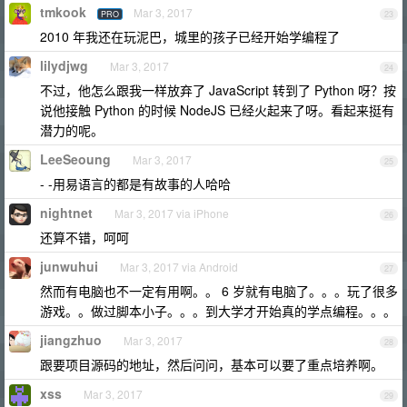
tmkook
Mar 3, 2017
PRO
23
2010 年我还在玩泥巴，城里的孩子已经开始学编程了
lilydjwg
Mar 3, 2017
24
不过，他怎么跟我一样放弃了 JavaScript 转到了 Python 呀？按
说他接触 Python 的时候 NodeJS 已经火起来了呀。看起来挺有
潜力的呢。
LeeSeoung
Mar 3, 2017
25
- -用易语言的都是有故事的人哈哈
nightnet
Mar 3, 2017 via iPhone
26
还算不错，呵呵
junwuhui
Mar 3, 2017 via Android
27
然而有电脑也不一定有用啊。。 6 岁就有电脑了。。。玩了很多
游戏。。做过脚本小子。。。到大学才开始真的学点编程。。。
jiangzhuo
Mar 3, 2017
28
跟要项目源码的地址，然后问问，基本可以要了重点培养啊。
xss
Mar 3, 2017
29