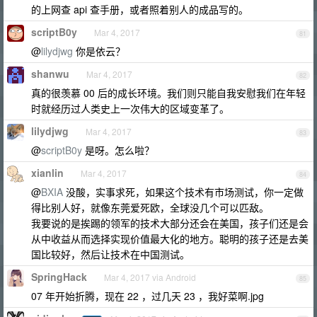
的上网查 api 查手册，或者照着别人的成品写的。
scriptB0y
Mar 4, 2017
81
@
lilydjwg
你是依云？
shanwu
Mar 4, 2017
82
真的很羡慕 00 后的成长环境。我们则只能自我安慰我们在年轻
时就经历过人类史上一次伟大的区域变革了。
lilydjwg
Mar 4, 2017
83
@
scriptB0y
是呀。怎么啦？
xianlin
Mar 4, 2017
84
@
BXIA
没酸，实事求死，如果这个技术有市场测试，你一定做
得比别人好，就像东莞爱死欧，全球没几个可以匹敌。
我要说的是挨踢的领军的技术大部分还会在美国，孩子们还是会
从中收益从而选择实现价值最大化的地方。聪明的孩子还是去美
国比较好，然后让技术在中国测试。
SpringHack
Mar 4, 2017 via Android
85
07 年开始折腾，现在 22 ，过几天 23 ，我好菜啊.jpg