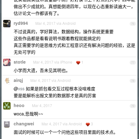
做出不少成就的。真想能倒退四年，以现在心态重新读遍大一，
估计论文一作都该有了。
ryd994
Mar 4, 2017 via Android
76
不过说真的，学好算法，数据结构，操作系统更重要
这些作品都是看看说明书跟着教程就能搞定的
真正需要学的是思维方式和工程意识还有解决问题的经验，这是
无处可学的
stotle
Mar 4, 2017 via iPhone
1
77
小学而大遗，吾未见其明也。
airqj
Mar 4, 2017 via Android
78
@
xss
如果是抓包看交互过程根本没啥难度
要是能解析出报文里的数据那才是真的厉害
heoo
Mar 4, 2017
79
woca,悲哉啊~~
changwei
Mar 4, 2017 via Android
3
80
面试的时候可以一个一个问他这些项目里面的技术点。