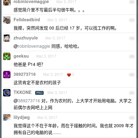
robinlovemaggie
Mar 3, 2017
16
感觉简介里不写最后半句很牛啊。。。
Felldeadbird
Mar 3, 2017
17
我擦，突然间发现 00 后已经 17 岁，可以找工作的啊。
zhuzhuyule
Mar 3, 2017
18
@
robinlovemaggie
同感，哈哈哈。
geeksu
Mar 3, 2017
19
他爸是 P14 吧？
389273716
Mar 3, 2017
2
20
这货肯定不是农村的孩子
TKKONE
Mar 3, 2017
PRO
21
@
389273716
对，作为农村的，上大学才开始用电脑。大学之
前偶尔去网吧上上网
lilydjwg
Mar 3, 2017
22
我觉得这个不在于年龄，而在于接触的时间。我也就 2009 年才
拥有自己的电脑的说……