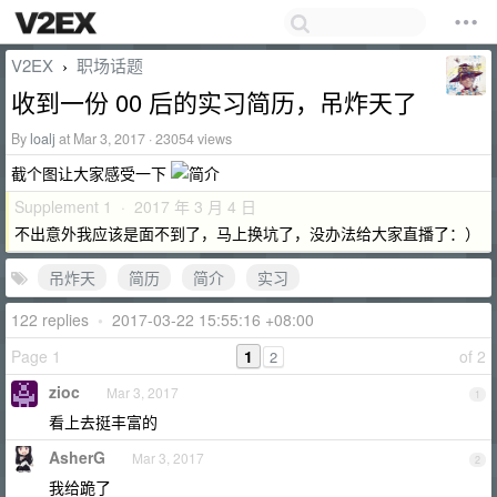
V2EX
职场话题
›
收到一份 00 后的实习简历，吊炸天了
By
loalj
at Mar 3, 2017 · 23054 views
截个图让大家感受一下
Supplement 1 · 2017 年 3 月 4 日
不出意外我应该是面不到了，马上换坑了，没办法给大家直播了：）
吊炸天
简历
简介
实习
122 replies
•
2017-03-22 15:55:16 +08:00
Page 1
1
of 2
2
zioc
Mar 3, 2017
1
看上去挺丰富的
AsherG
Mar 3, 2017
2
我给跪了