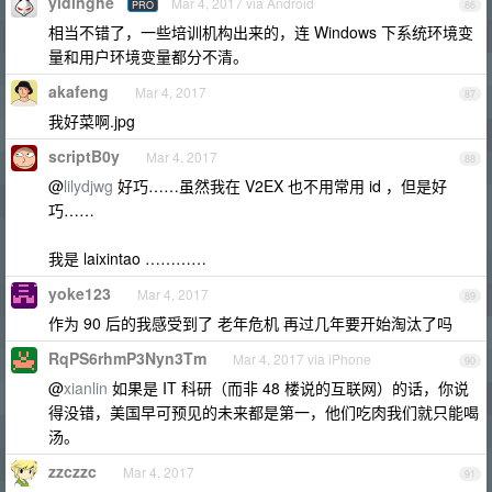
yidinghe
Mar 4, 2017 via Android
PRO
86
相当不错了，一些培训机构出来的，连 Windows 下系统环境变
量和用户环境变量都分不清。
akafeng
Mar 4, 2017
87
我好菜啊.jpg
scriptB0y
Mar 4, 2017
88
@
lilydjwg
好巧……虽然我在 V2EX 也不用常用 id ，但是好
巧……
我是 laixintao …………
yoke123
Mar 4, 2017
89
作为 90 后的我感受到了 老年危机 再过几年要开始淘汰了吗
RqPS6rhmP3Nyn3Tm
Mar 4, 2017 via iPhone
90
@
xianlin
如果是 IT 科研（而非 48 楼说的互联网）的话，你说
得没错，美国早可预见的未来都是第一，他们吃肉我们就只能喝
汤。
zzczzc
Mar 4, 2017
91