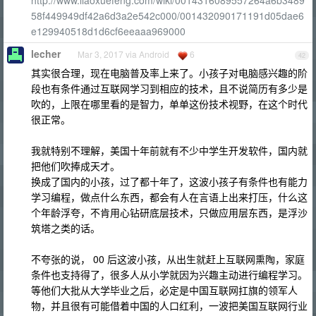
http://www.liaoxuefeng.com/wiki/0014316089557264a6b3489
58f449949df42a6d3a2e542c000/001432090171191d05dae6
e129940518d1d6cf6eeaaa969000
lecher
Mar 3, 2017 via Android
6
42
其实很合理，现在电脑普及率上来了。小孩子对电脑感兴趣的阶
段也有条件通过互联网学习到相应的技术，且不说简历有多少是
吹的，上限在哪里看的是智力，单单这份技术视野，在这个时代
很正常。
我就特别不理解，美国十年前就有不少中学生开发软件，国内就
把他们吹捧成天才。
换成了国内的小孩，过了都十年了，这波小孩子有条件也有能力
学习编程，做点什么东西，都会有人在言语上出来打压，什么这
个年龄浮夸，不肯用心钻研底层技术，只做应用层东西，是浮沙
筑塔之类的话。
不夸张的说， 00 后这波小孩，从出生就赶上互联网熏陶，家庭
条件也支持得了，很多人从小学就因为兴趣主动进行编程学习。
等他们大批从大学毕业之后，必定是中国互联网扛旗的领军人
物，并且很有可能借着中国的人口红利，一波把美国互联网行业