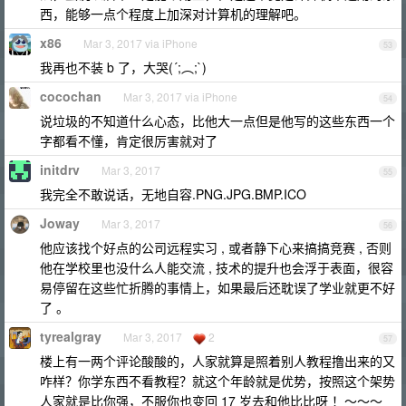
西，能够一点个程度上加深对计算机的理解吧。
x86
Mar 3, 2017 via iPhone
53
我再也不装 b 了，大哭(´;︵;`)
cocochan
Mar 3, 2017 via iPhone
54
说垃圾的不知道什么心态，比他大一点但是他写的这些东西一个
字都看不懂，肯定很厉害就对了
initdrv
Mar 3, 2017
55
我完全不敢说话，无地自容.PNG.JPG.BMP.ICO
Joway
Mar 3, 2017
56
他应该找个好点的公司远程实习 , 或者静下心来搞搞竞赛 , 否则
他在学校里也没什么人能交流 , 技术的提升也会浮于表面，很容
易停留在这些忙折腾的事情上，如果最后还耽误了学业就更不好
了 。
tyrealgray
Mar 3, 2017
2
57
楼上有一两个评论酸酸的，人家就算是照着别人教程撸出来的又
咋样？你学东西不看教程？就这个年龄就是优势，按照这个架势
人家就是比你强，不服你也变回 17 岁去和他比比呀 ！～～～