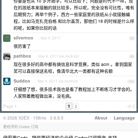
你要是也从 10 岁开始学，可以比较下；问题是时代不一样，现
在的孩纸本来接触的就比较多，所以呢，完全没有可比性，唯有
后期努力；再举个例子，西方一些家庭里的孩纸从小就接触编
程，比如马克扎克伯格 和比尔盖茨，那他们 18 的时候是什么样
的呢，如果你比较的话
silvernoo
Mar 4, 2017
98
很厉害了
pathbox
Mar 4, 2017 via Android
99
现在很多好的高中都有搞信息科学竞赛，类似 acm 。拿到国家
奖可以直接保送名校，像清华北大一类都有这种名额
Suddoo
Mar 4, 2017 via Android
100
仔细想了想，很多技术我也是看了教程加上不断练习才学会的。
人家照着教程做出来，没毛病。
Page 1
1
of 2
2
© 2026 V2EX · 158ms · 3.9.8.5
About
·
Language
更经济的 Codex 订阅
伊莉思Code - 提供更经济的企业级 Codex订阅服务-支持