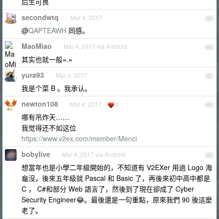
后生可畏
secondwtq
Mar 4, 2017
65
@
QAPTEAWH
同感。
MaoMiao
Mar 4, 2017 via Android
66
其实也就一般=.=
yura93
Mar 4, 2017
67
我是个菜 B 。我承认。
newton108
Mar 4, 2017
1
68
哪有吊炸天……
我觉得还不如这位
https://www.v2ex.com/member/Menci
bobylive
Mar 4, 2017 via Android
69
想當年也是小學二年級開始的，不知道有 V2EXer 用過 Logo 海
龜沒，後來五年級就 Pascal 和 Basic 了，再後來初中高中都是
C ， C#和部分 Web 語言了，然後到了現在卻成了 Cyber
Security Engineer😂。最後還是一句重點，原來我們 90 後這麼
老了。