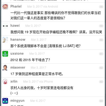
Phariel
Mar 3, 2017 via Android
58
一代比一代强这是事实 那些嘲讽的你不觉得跟我们的长辈当初
对我们这一辈人的态度是不是很相似？
hzwei
Mar 3, 2017
59
我想问我 19 岁现在开始自学编程还晚不晚啊？讲真，没开玩笑
hansnow
Mar 3, 2017
60
那个系统清理脚本不会是 [清理系统 LJ.BAT] 吧？
uxstone
Mar 3, 2017
61
2012 和 2015 年干啥去了？
miaoever
Mar 3, 2017
62
17 岁做到这种程度算是正常水平吧。
xrlin
Mar 3, 2017 via iPhone
63
农村人出身的我，十岁时家里连电视都没有
(ｰ ｰ;)
mingyun
Mar 4, 2017
64