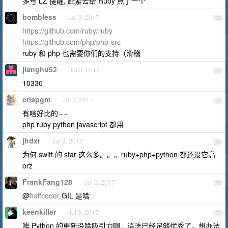
多亏 LZ 提醒, 赶紧去给 Ruby 点了一个
bombless
Jul 3, 2017
72
https://github.com/ruby/ruby
https://github.com/php/php-src
ruby 和 php 也需要你们的支持（滑稽
jianghu52
Jul 3, 2017
73
10330
crispgm
Jul 3, 2017
74
有啥好比的 - -
php ruby python javascript 都用
jhdxr
Jul 3, 2017
75
为何 swift 的 star 这么多。。。ruby+php+python 都还没它高
orz
FrankFang128
Jul 3, 2017
76
@
halfcoder
GIL 是啥
keenkiller
Jul 3, 2017
77
唉 Python 的更新没啥吸引力啊…语法已经足够优秀了，想办法