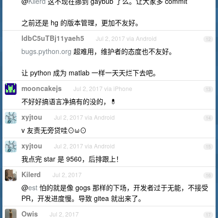
@
Kilerd
这不现在挪到 gaybub 了么。让大家多 commit
之前还是 hg 的版本管理，更加不友好。
ldbC5uTBj11yaeh5
Jul 2, 2017 via Android
12
bugs.python.org
超难用，维护者的态度也不友好。
让 python 成为 matlab 一样一天天烂下去吧。
mooncakejs
Jul 2, 2017 via iPhone
13
不好好搞语言净搞有的没的，💊
xyjtou
Jul 2, 2017 via Android
14
v 友责无旁贷哇⊙ω⊙
xyjtou
Jul 2, 2017 via Android
15
我点完 star 是 9560，后排跟上！
Kilerd
Jul 2, 2017
16
@
est
怕的就是像 gogs 那样的下场，开发者过于无能，不接受
PR，开发进度慢。导致 gitea 就出来了。
Owis
Jul 2, 2017
17