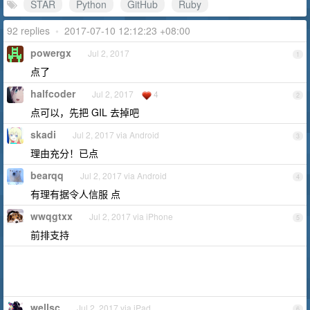
STAR
Python
GitHub
Ruby
92 replies
•
2017-07-10 12:12:23 +08:00
powergx
Jul 2, 2017
1
点了
halfcoder
Jul 2, 2017
4
2
点可以，先把 GIL 去掉吧
skadi
Jul 2, 2017 via Android
3
理由充分！已点
bearqq
Jul 2, 2017 via Android
4
有理有据令人信服 点
wwqgtxx
Jul 2, 2017 via iPhone
5
前排支持
wellsc
Jul 2, 2017 via iPad
6