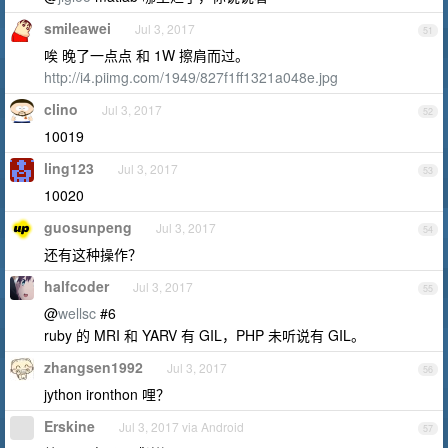
smileawei
Jul 3, 2017
51
唉 晚了一点点 和 1W 擦肩而过。
http://i4.piimg.com/1949/827f1ff1321a048e.jpg
clino
Jul 3, 2017
52
10019
ling123
Jul 3, 2017
53
10020
guosunpeng
Jul 3, 2017
54
还有这种操作？
halfcoder
Jul 3, 2017
55
@
wellsc
#6
ruby 的 MRI 和 YARV 有 GIL，PHP 未听说有 GIL。
zhangsen1992
Jul 3, 2017
56
jython ironthon 哩？
Erskine
Jul 3, 2017 via Android
57