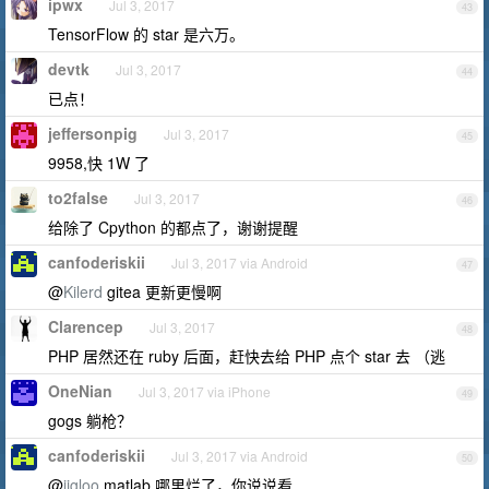
ipwx
Jul 3, 2017
43
TensorFlow 的 star 是六万。
devtk
Jul 3, 2017
44
已点！
jeffersonpig
Jul 3, 2017
45
9958,快 1W 了
to2false
Jul 3, 2017
46
给除了 Cpython 的都点了，谢谢提醒
canfoderiskii
Jul 3, 2017 via Android
47
@
Kilerd
gitea 更新更慢啊
Clarencep
Jul 3, 2017
48
PHP 居然还在 ruby 后面，赶快去给 PHP 点个 star 去 （逃
OneNian
Jul 3, 2017 via iPhone
49
gogs 躺枪？
canfoderiskii
Jul 3, 2017 via Android
50
@
jigloo
matlab 哪里烂了，你说说看