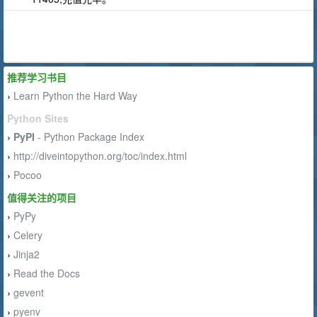
推荐学习书目
Learn Python the Hard Way
›
Python Sites
PyPI
- Python Package Index
›
http://diveintopython.org/toc/index.html
›
Pocoo
›
值得关注的项目
PyPy
›
Celery
›
Jinja2
›
Read the Docs
›
gevent
›
pyenv
›