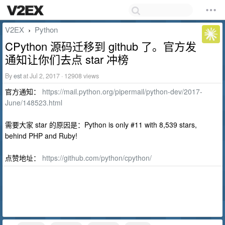
V2EX
Python
›
CPython 源码迁移到 github 了。官方发
通知让你们去点 star 冲榜
By
est
at Jul 2, 2017 · 12908 views
官方通知：
https://mail.python.org/pipermail/python-dev/2017-
June/148523.html
需要大家 star 的原因是：Python is only #11 with 8,539 stars,
behind PHP and Ruby!
点赞地址：
https://github.com/python/cpython/