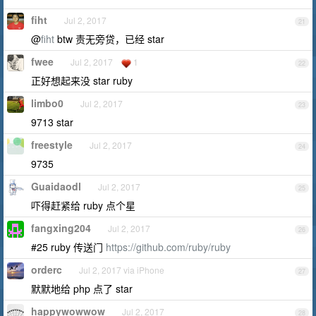
fiht
Jul 2, 2017
21
@
fiht
btw 责无旁贷，已经 star
fwee
Jul 2, 2017
1
22
正好想起来没 star ruby
limbo0
Jul 2, 2017
23
9713 star
freestyle
Jul 2, 2017
24
9735
Guaidaodl
Jul 2, 2017
25
吓得赶紧给 ruby 点个星
fangxing204
Jul 2, 2017
26
#25 ruby 传送门
https://github.com/ruby/ruby
orderc
Jul 2, 2017 via iPhone
27
默默地给 php 点了 star
happywowwow
Jul 2, 2017
28