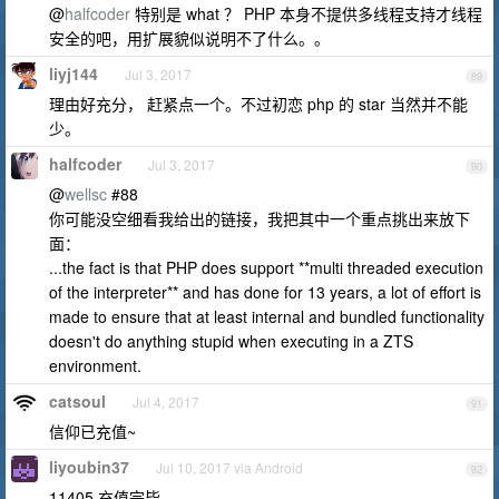
@
halfcoder
特别是 what ？ PHP 本身不提供多线程支持才线程
安全的吧，用扩展貌似说明不了什么。。
liyj144
Jul 3, 2017
89
理由好充分， 赶紧点一个。不过初恋 php 的 star 当然并不能
少。
halfcoder
Jul 3, 2017
90
@
wellsc
#88
你可能没空细看我给出的链接，我把其中一个重点挑出来放下
面：
...the fact is that PHP does support **multi threaded execution
of the interpreter** and has done for 13 years, a lot of effort is
made to ensure that at least internal and bundled functionality
doesn't do anything stupid when executing in a ZTS
environment.
catsoul
Jul 4, 2017
91
信仰已充值~
liyoubin37
Jul 10, 2017 via Android
92
11405,充值完毕。