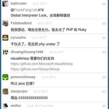
halfcoder
Jul 3, 2017
82
@
FrankFang128
#76
Global Interpreter Lock，全局解释器锁
Felldeadbird
Jul 3, 2017
83
我很感动，理由也很充分。我去点了 PHP 和 Ruby
cyruszhu
Jul 3, 2017
84
不仅点了，而且把 php unstar 了
zhuangzhuang1988
Jul 3, 2017
85
visualfsharp 需要你们的支持
https://github.com/Microsoft/visualfsharp
https://github.com/fsharp/fsharp
peterontheway
Jul 3, 2017
86
所以 java 在哪？
xiaojunjor
Jul 3, 2017
87
理由 233333333333333
wellsc
Jul 3, 2017 via iPad
88