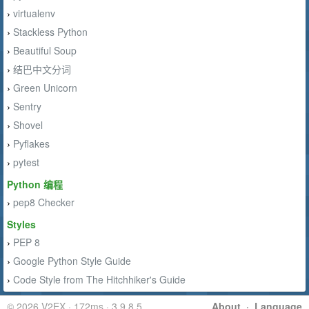
virtualenv
›
Stackless Python
›
Beautiful Soup
›
结巴中文分词
›
Green Unicorn
›
Sentry
›
Shovel
›
Pyflakes
›
pytest
›
Python 编程
pep8 Checker
›
Styles
PEP 8
›
Google Python Style Guide
›
Code Style from The Hitchhiker's Guide
›
© 2026 V2EX · 172ms · 3.9.8.5
About
·
Language