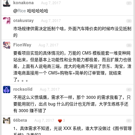
konakona
Aug 7, 2017
37
@
Rice
哈哈哈哈哈
otakustay
Aug 7, 2017
38
市场规律供需决定抵制个啥，外面汽车降价卖的时候咋没见抵制
的
FionWay
Aug 7, 2017
39
要看项目实现的具体情况的，万能的 CMS 模板能套一堆变种网
站出来，但是基本上功能性和业务能力都极差，而且扩展力也很
差，上面有人说电商三端，庞大的电商不用说了京东、淘宝，渣
渣电商直接用一个 CMS+购物车+简单的订单管理，就结束
了。。。
rocksolid
Aug 7, 2017
40
不用这么义愤填膺，需求不一样，那个 3000 的需求我看了，只
要能用就行，出点 bug 什么的估计也无所谓，大学生练练手还
有 3000 赚不错了
66beta
Aug 7, 2017
3
41
1、具体需求不知道，光说 XXX 系统，谁大学没做过《图书管理
系统》之类的？