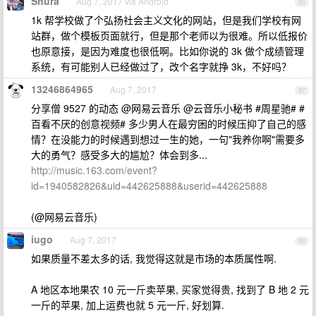
Shura
Aug 7, 2017 via Android
96
1k 帮学校做了个弘扬社会主义文化的网站，但是我们学校有网
站群，做个模板页面就行，但是那个老师以为很难。所以低报价
也原意接，是因为难度也很低啊。比如你说的 3k 做个成绩管理
系统，有可能别人已经做过了，改个名字就挣 3k，不好吗？
13246864965
Aug 7, 2017
97
分享僧 9527 的动态 @网易云音乐 @云音乐小秘书 #周星驰# #
百看不厌的创意视频# 多少男人在最穷困的时候压抑了自己的感
情？在没能力的时候遇到想过一生的她，一句"我养你啊"需要多
大的勇气？感受多大的尴尬？体会到多...
http://music.163.com/event?
id=1940582826&uid=442625888&userid=442625888
(@网易云音乐)
iugo
Aug 7, 2017
98
如果质量不差太多的话, 我觉得这就是市场的本质属性啊.
A 地区本地果农 10 元一斤卖苹果, 买家觉得贵, 找到了 B 地 2 元
一斤的苹果, 加上运费也就 5 元一斤, 好划算.