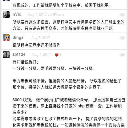
有现成的，工作量就是增加个学校名字，部署下就能用。
nVic
Aug 7, 2017 via iPhone
68
所以要有这么多语言，这是程序员中有远见卓识的人们想出来的
方法，只有语言种类众多，才能解决更多程序员就业问题。
dingzi
Aug 7, 2017
69
证明程序员竞争还不够激烈
zpf124
Aug 7, 2017
1
70
有句话说得好：
一分钱一分货，两毛钱两分货，三块钱三分货。
甲方老板可能不懂，但接货的人最起码懂， 所以发包的给出了
那个价，接活的人就知道大概是要个级别的东西了。
3000 块钱， 做个展示门户或者微信公众号， 那直接拿自己接包
攒下来的模板，网上直接找个开源的 php 模板一套，工作量能
有多少？
简单需求或者改个色改个样式处理一下， 提个复杂的高的定制
化需求那就和老板说加钱，一般这种情况的再提供一个妥协方案