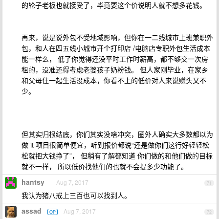
的轮子老板也就接受了，毕竟要这个价说明人就不想多花钱。
再来，说是说外包不受地域影响，但你在一二线城市上班兼职外
包，和人在四五线小城市开个打印店 /电脑店专职外包生活成本
能一样么， 低了你觉得还没平时工作时薪高，都不够交一次房
租的，没准还得考虑老婆孩子奶粉钱。 但人家刚毕业，在家乡
和父母住一起生活没成本，你看不上的低价对人来说赚头又不
少。
但其实归根结底，你们其实没啥冲突，圈外人确实大多数都以为
做 it 项目很简单便宜，听到报价都说“还是做你们这行好轻轻松
松就把大钱挣了”， 但稍有了解都知道 你们做的和他们做的目标
就不一样， 所以低价找他们的也就不会提多少功能了。
hantsy
Aug 7, 2017
71
我认为猪八戒上三百也可以找到人。
assad
Aug 7, 2017
OP
72