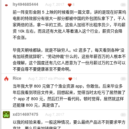
lty494685444
Aug 7, 2017
8
29
前一阵变形金刚 5 上映的时候看到一篇文章，讲的是现在好莱坞
电影的特效部分有很大一部分都被中国的外包团队拿下了，干人
家两倍的活，拿一半的工资。这些人加班不比程序员少，平均薪
资 10k 左右，而且还有大批人等着涌入这个行业，薪资只会降
不会涨。
毕竟天朝啥都缺，就是不缺穷人。v2 逛多了，每天看到各种“没
有加班费就辞职”、“劳动仲裁”什么的，这些年薪百万的人根本不
会理解，这个国度还有几亿人愿意为了一份月薪过万的工作可以
不要自尊不要健康甚至不要命啊。
Rice
Aug 7, 2017 via iPhone
14
30
当年我大学 800 元做了个渔业资源 app，你敢信。后来毕业多
年后我看到项目文件夹，回想起来，觉得当时太吃亏了居然做了
个 app 才 800 元，然后打开一看代码，顿时觉得，居然就这样
还能赚 800 元，真是值了。
xd314697475
Aug 7, 2017
31
以我的经验来看，一般这种情况，要么最终产品达不到要求甲方
弃坑，要么后来加钱做完了。