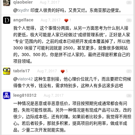
qiaobeier
Aug 7, 2017
25
@
txydhr
印度人很贵的好吗，又贵又烂。东南亚那边便宜。
angelface
Aug 7, 2017
1
26
我个人觉得， 这个事情分两面，从另一方面思考为什么别人接
的更低，极大可能是人家已经做过“成绩管理系统”，正好是人家
“专业”范围内的，之前的成本已经把开发成本覆盖掉了，所以他
3000 块接了可能利润就是 2500，甚至更多，就像很多做网站
的，300、500 的，你是拼不过人家的，最终还得是积累自己的
项目领域。
tabris17
Aug 7, 2017
5
27
@
viator42
这种生意别接，他心理价位就几千，而且要把它伺候
得像个大爷，钱没有，需求特别多，这种人有多远滚多远吧
leeg810312
Aug 7, 2017
28
一种情况是恶意或非恶意低价，项目按预期完成通常都会有问
题，失败可能性很高。另外一种情况是有现成产品可以改，改的
很少，边际成本低，还有的赚。如果前者比较多，我觉得不用担
心。若后者较多，那就多积累，提高项目的利用率，做成半成
品，少量二次开发就能实施。