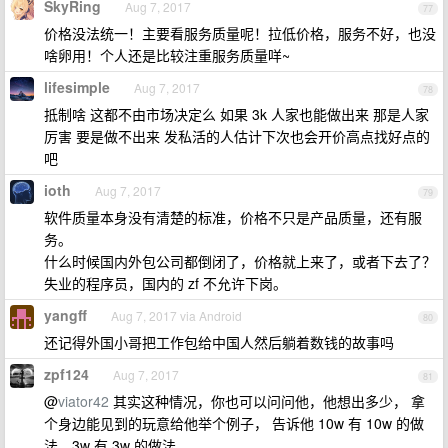
SkyRing
Aug 7, 2017
77
价格没法统一！主要看服务质量呢！拉低价格，服务不好，也没
啥卵用！个人还是比较注重服务质量咩~
lifesimple
Aug 7, 2017
78
抵制啥 这都不由市场决定么 如果 3k 人家也能做出来 那是人家
厉害 要是做不出来 发私活的人估计下次也会开价高点找好点的
吧
ioth
Aug 7, 2017
79
软件质量本身没有清楚的标准，价格不只是产品质量，还有服
务。
什么时候国内外包公司都倒闭了，价格就上来了，或者下去了？
失业的程序员，国内的 zf 不允许下岗。
yangff
Aug 7, 2017 via Android
80
还记得外国小哥把工作包给中国人然后躺着数钱的故事吗
zpf124
Aug 7, 2017
81
@
viator42
其实这种情况，你也可以问问他，他想出多少， 拿
个身边能见到的玩意给他举个例子， 告诉他 10w 有 10w 的做
法，3w 有 3w 的做法。