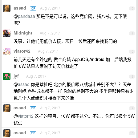
assad
Aug 7, 2017
OP
10
@
pandaaa
那是不是可以说，这些竞价网，猪八戒，无下限
呢？
Midnight
Aug 7, 2017
11
没事，让他们用低价去接，项目上线后还回来找我们的
viator42
Aug 7, 2017
12
前几天还有个外包的,做个商城 App.iOS,Android 加上后端我报
价 8W.结果人家说了句天价就走了
jyf
Aug 7, 2017
13
@
assad
你是瞎扯吧 北京的报价跟八线城市差别不大？？天差
地别呢 各种成本都不一样 你说的差别不大的 多半是那种只有少
数几个人或组织才接得下来的活
assad
Aug 7, 2017
OP
14
@
viator42
这样的项目，10W 都不过分。不过，你可以报个 5W
试试
assad
Aug 7, 2017
OP
15