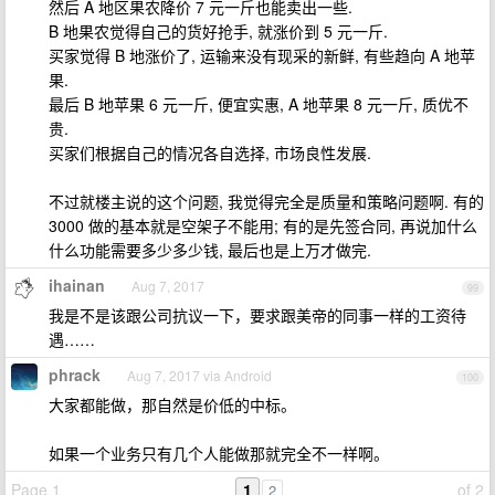
然后 A 地区果农降价 7 元一斤也能卖出一些.
B 地果农觉得自己的货好抢手, 就涨价到 5 元一斤.
买家觉得 B 地涨价了, 运输来没有现采的新鲜, 有些趋向 A 地苹
果.
最后 B 地苹果 6 元一斤, 便宜实惠, A 地苹果 8 元一斤, 质优不
贵.
买家们根据自己的情况各自选择, 市场良性发展.
不过就楼主说的这个问题, 我觉得完全是质量和策略问题啊. 有的
3000 做的基本就是空架子不能用; 有的是先签合同, 再说加什么
什么功能需要多少多少钱, 最后也是上万才做完.
ihainan
Aug 7, 2017
99
我是不是该跟公司抗议一下，要求跟美帝的同事一样的工资待
遇……
phrack
Aug 7, 2017 via Android
100
大家都能做，那自然是价低的中标。
如果一个业务只有几个人能做那就完全不一样啊。
Page 1
1
of 2
2