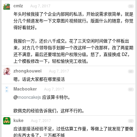
cmlz
Aug 7, 2017
59
年头时候我接了个企业内部网的私活，开始说需求很简单，就是
分几个频道发布一下文章图片视频就行。版面什么的随意，你觉
得好看就好。
我报价一万，还价八千成交。花了三天空闲时间做了个样板出
来，对方几个领导指手划脚一个改这样一个改那样，改了两星期
还不满意，最后还要增加用户权限分级。怒了，直接换成 DZ，
上个模板修改一下，轻松愉快完工收钱。
zhongkouwei
Aug 7, 2017
60
嗯，话说大家都在哪里接活
Macbooker
Aug 7, 2017
61
@
mooncakejs
应该算卡特尔。
欧佩克的经验告诉我们，这样不行的。
kuke
Aug 7, 2017
62
应该是接活经验不足，过低估算工作量，等做上了就发现了要做
的东西太多了，三万都不够