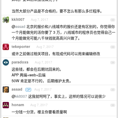
当然大部分产品是不合格的，要不怎么有那么多烂程序。
kklt007
Aug 7, 2017
32
@
assad
北京的报价和八线城市的报价还是有区别的，你觉得你
一个月能做完的活你要了 3 万，八线城市的程序员也觉得自己一
个月能做完可能八千块钱就高高兴兴做了。
tekeporter
Aug 7, 2017
33
或许之前做过相关项目，有现成代码可以用来编辑修改
paradoxs
Aug 7, 2017
34
这些钱，都会在后期坑回来的。
APP 两端+web+后端
50W 肯定是不行的， 后期维护太贵。
assad
Aug 7, 2017
OP
35
@
kklt007
这我就呵呵了，事实上，这样的情况可以说很少
honam
Aug 7, 2017
36
一分钱一分货，楼主你要看质量啊