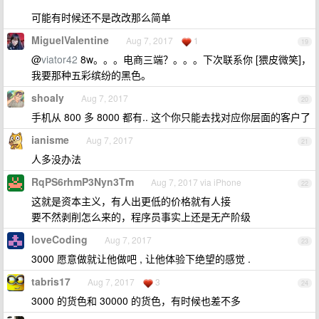
可能有时候还不是改改那么简单
MiguelValentine
Aug 7, 2017
1
19
@
viator42
8w。。。电商三端？。。。下次联系你 [猥皮微笑]，
我要那种五彩缤纷的黑色。
shoaly
Aug 7, 2017
20
手机从 800 多 8000 都有.. 这个你只能去找对应你层面的客户了
ianisme
Aug 7, 2017
21
人多没办法
RqPS6rhmP3Nyn3Tm
Aug 7, 2017 via iPhone
22
这就是资本主义，有人出更低的价格就有人接
要不然剥削怎么来的，程序员事实上还是无产阶级
loveCoding
Aug 7, 2017
23
3000 愿意做就让他做吧 , 让他体验下绝望的感觉 .
tabris17
Aug 7, 2017
3
24
3000 的货色和 30000 的货色，有时候也差不多