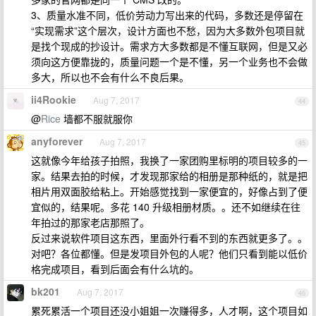
3、质量水准不同，低价劳动力写出来的代码，多数还是停留在
“实现需求”这个层次，设计方面也不愁，因为大多数外包项目就
是找个现成的抄设计。需求方大多数都是不懂互联网，但是又必
须向这方便靠拢的，质量问题一个是不懂，另一个业务也不会做
多大，所以也不会有什么不良后果。
ii4Rookie
Aug 7, 2017
44
@
Rice
墙都不服就服你
anyforever
Aug 7, 2017
45
这就像今年给孩子拍照，我换了一家团购里标明的项目较多的一
家。结果去拍的时候，才发现那家给的相册是那种纸的，就是把
相片用双面胶给粘上。开始感觉找到一家便宜的，好像占到了便
宜似的，结果呢。多花 140 升级相册材质。。还不如继续在往
年拍过的那家老店那照了。
反过来说软件项目这东西，里面外行看不到的东西就更多了。。
对吧？各位都懂。但是发项目外包的人呢？他们只看到能以低价
格完成项目，看到后面会有什么坑的。
bk201
Aug 7, 2017
46
累死累活一个项目还没小姐姐一次赚得多，人才啊，这个项目如