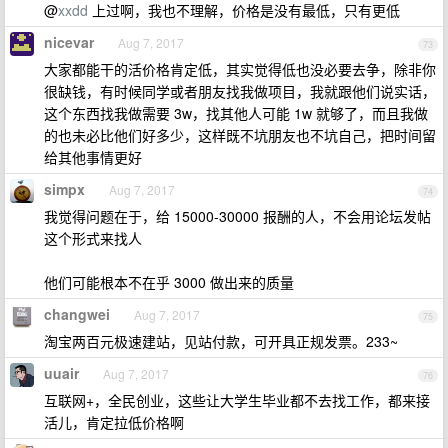
@
xxdd
上过啊，我也不理解，价格是没有最低，只有更低
nicevar
Aug 7, 2017
73
大家都能干的活价格肯定低，其实觉得低也没必要去争，除非你
很缺钱，有时候同学或者朋友找我做项目，我就跟他们说实话，
这个东西找我做需要 3w，找其他人可能 1w 就够了，而且我做
的也未必比他们好多少，这样既不坑朋友也不坑自己，把时间留
给其他事情更好
simpx
Aug 7, 2017
74
我觉得问题在于，给 15000-30000 报酬的人，不会用论坛发帖
这个形式来找人
他们可能根本不在乎 3000 做出来的质量
changwei
Aug 7, 2017
75
淘宝两百元极速建站，见站付款，可开具正规发票。233~
uuair
Aug 7, 2017
76
互联网+，全民创业，这些让大学生毕业都不去找工作，都来接
活儿，肯定拉低价格啊