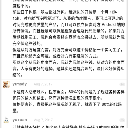
度也不同。
前些日子也跟一朋友谈过外包。我这边的开价是一个月 12k-
15k，对方就再没回复过了。从我的角度而言，我可以用更少的
时间完成更高质量的产品，而且可以独立负责对方 Android 端的
所有情况，而且我是可以保证框架合理及代码质量的，如果对方
后期找到员工，我也会负责将东西彻底交接过去，所以我认为我
完全值这些钱的。
但是从对方角度而言，对方完全可以这个价格招一个实习生了，
而且还能够完全可控，或者对方有更经济的方式。
所以这个从我的角度而言，我认为我值这些钱，从对方的角度而
言，人家有更好的选择。这其实还是挺合理的，没什么好值得纠
结的。
ytmsdy
Aug 7, 2017
84
不是有人总结过么，程序里面，80%的代码是为了规避各种各样
诡异的输入和输出，然而这种情况出现的概率很小。
价格便宜的，直接把这些情况给无视了，就省下了 80%的代码
量。
yuxuan
Aug 7, 2017
85
活越来越不好接了 报个价人家就嫌高 扯出来猪八戒哪里的说 你