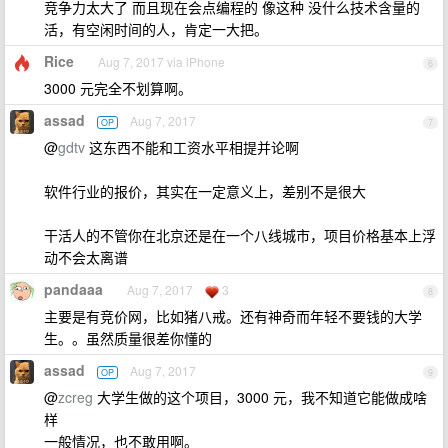
竞争力太大了 而且现在会点编程的 像这种 没什么技术含量的
活，有空闲时间的人，肯定一大把。
Rice
Aug 7, 2017 via iPhone
6
3000 元完全不划算啊。
assad
Aug 7, 2017
OP
7
@
gdtv
这东西不能和工资水平相提并论啊
软件行业的报价，其实在一定意义上，差别不是很大
干活人的不管你在北京还是在一个八线城市，项目价格基本上浮
动不会太离谱
pandaaa
Aug 7, 2017
3
8
主要是有竞价网，比如猪八戒。还有神奇而年轻不要钱的大学
生。。虽然质量很差你懂的
assad
Aug 7, 2017
OP
9
@
zcreg
大学生做的这个项目，3000 元，我不知道它能做成啥
样
一般情况，也不敢用啊。