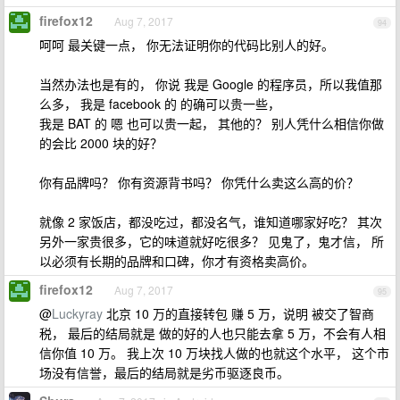
firefox12
Aug 7, 2017
94
呵呵 最关键一点， 你无法证明你的代码比别人的好。
当然办法也是有的， 你说 我是 Google 的程序员，所以我值那
么多， 我是 facebook 的 的确可以贵一些，
我是 BAT 的 嗯 也可以贵一起， 其他的？ 别人凭什么相信你做
的会比 2000 块的好？
你有品牌吗？ 你有资源背书吗？ 你凭什么卖这么高的价？
就像 2 家饭店，都没吃过，都没名气，谁知道哪家好吃？ 其次
另外一家贵很多，它的味道就好吃很多？ 见鬼了，鬼才信， 所
以必须有长期的品牌和口碑，你才有资格卖高价。
firefox12
Aug 7, 2017
95
@
Luckyray
北京 10 万的直接转包 赚 5 万，说明 被交了智商
税， 最后的结局就是 做的好的人也只能去拿 5 万，不会有人相
信你值 10 万。 我上次 10 万块找人做的也就这个水平， 这个市
场没有信誉，最后的结局就是劣币驱逐良币。