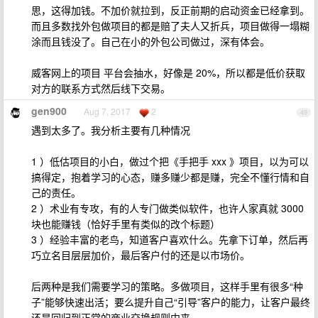
思，这得加钱。不加价就拉到，反正前期的启动资金已经拿到。
而且多数找外包做项目的都是赔了夫人又折兵，项目做得一塌糊
涂而且钱没了。自己在小的外包公司做过，深有体会。
威客网上的项目 平台会抽水，好像是 20%，所以都是低价获取
对方的联系方式然后线下交易。
gen900
Aug 7, 2017
2
49
遇到太多了。我分析主要有几种情况
1 ）低估项目的小白，做过个把《手把手 xxx 》项目，以为可以
搞得定，抱着学习的心态，赚多赚少都是赚，完全不懂行情和自
己的责任。
2 ）术业有专攻，有的人专门做类似软件，也许人家真就 3000
块也能赚钱（恰好手里有类似的改个标题）
3 ）经验丰富的老鸟，知道客户喜欢什么。先拿下订单，然后再
巧立名目层层加价，最后客户付的还是以市场价。
后两种是我们需要学习的策略。多做项目，这样手里有很多“种
子”能够快速出活；要么提升自己“引导”客户的能力，让客户最终
还是回归到正常的商业交换规则中来。