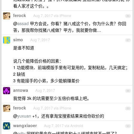
看人家才这个价。。
ferock
Aug 7, 2017 via iPhone
86
@
assad
甲方会说，你看？猪八戒这个价，你为什么贵？你回
答，那我帮你找猪八戒做？甲方，我就要你做…
simo
Aug 7, 2017
87
是谁不知道
说几个能降低价格的因素：
1 功能模块、前端模版手里有可复用的，复制粘贴，几天搞定；
2 缺钱
3 有能接手的小弟，多少能躺赚差价
antowa
Aug 7, 2017
88
我觉得 3k 的坑需要至少五倍价格填上吧。
ferock
Aug 7, 2017 via iPhone
89
@
yuxuan
+1，还有拿淘宝搜索结果来给你砍价的
wangxiaoer
Aug 7, 2017 via Android
90
@
gdtv
同样的黄金在一线城市和十八线城市就不一样了？