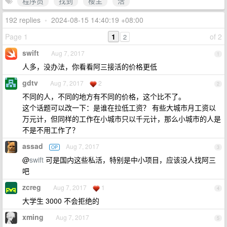
程序员
找到
楼主
活
192 replies
•
2024-08-15 14:40:19 +08:00
Page 1
1
of 2
2
swift
Aug 7, 2017
1
人多，没办法，你看看阿三接活的价格更低
gdtv
Aug 7, 2017
2
2
不同的人，不同的地方有不同的价格，这个比不了。
这个话题可以改一下：是谁在拉低工资？ 有些大城市月工资以
万元计，但同样的工作在小城市只以千元计，那么小城市的人是
不是不用工作了？
assad
Aug 7, 2017
OP
3
@
swift
可是国内这些私活，特别是中小项目，应该没人找阿三
吧
zcreg
Aug 7, 2017
1
4
大学生 3000 不会拒绝的
xming
Aug 7, 2017
5