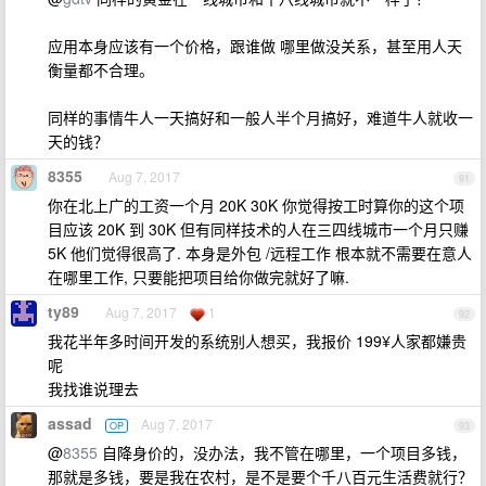
应用本身应该有一个价格，跟谁做 哪里做没关系，甚至用人天
衡量都不合理。
同样的事情牛人一天搞好和一般人半个月搞好，难道牛人就收一
天的钱？
8355
Aug 7, 2017
91
你在北上广的工资一个月 20K 30K 你觉得按工时算你的这个项
目应该 20K 到 30K 但有同样技术的人在三四线城市一个月只赚
5K 他们觉得很高了. 本身是外包 /远程工作 根本就不需要在意人
在哪里工作, 只要能把项目给你做完就好了嘛.
ty89
Aug 7, 2017
1
92
我花半年多时间开发的系统别人想买，我报价 199¥人家都嫌贵
呢
我找谁说理去
assad
Aug 7, 2017
OP
93
@
8355
自降身价的，没办法，我不管在哪里，一个项目多钱，
那就是多钱，要是我在农村，是不是要个千八百元生活费就行？