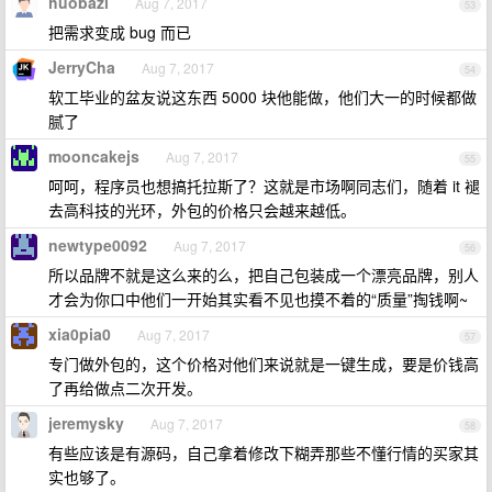
huobazi
Aug 7, 2017
53
把需求变成 bug 而已
JerryCha
Aug 7, 2017
54
软工毕业的盆友说这东西 5000 块他能做，他们大一的时候都做
腻了
mooncakejs
Aug 7, 2017
55
呵呵，程序员也想搞托拉斯了？这就是市场啊同志们，随着 it 褪
去高科技的光环，外包的价格只会越来越低。
newtype0092
Aug 7, 2017
56
所以品牌不就是这么来的么，把自己包装成一个漂亮品牌，别人
才会为你口中他们一开始其实看不见也摸不着的“质量”掏钱啊~
xia0pia0
Aug 7, 2017
57
专门做外包的，这个价格对他们来说就是一键生成，要是价钱高
了再给做点二次开发。
jeremysky
Aug 7, 2017
58
有些应该是有源码，自己拿着修改下糊弄那些不懂行情的买家其
实也够了。