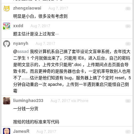
zhengxiaowai
Aug 7, 2017
63
明显是小白，很多没有考虑到
xxdd
Aug 7, 2017
64
题主估计是没上过淘宝···
nyanyh
Aug 7, 2017
65
@
assad
我校计算机系自己搞了套毕设论文盲审系统，去年找大
二学生 1 个月就做出来了，只能用 IE6，进入后台，自己的密码
是明文显示的，上传文件只能用*.doc ，上传期间点击页面会导
致卡死，而且更神奇的是服务器也会卡，一定机率导致别人也用
不了……估计是他们知道有 bug，服务器上搞了个定时 reset，5
分钟自动重启一次 apache，上传到一半遇到重启只能怪自己倒
霉
liuminghao233
Aug 7, 2017 via iPhone
66
一分钱一分货
按给的钱的标准来写代码
JamesR
Aug 7, 2017
67