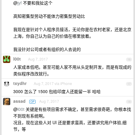
@
jyf
不要和我扯这个
高知密集型劳动不能体力密集型劳动比
我现在是针对个人程序员接活，无论你是在农村老家，还是北京
上海，你自己认为自己的价值在哪里放着。
我没针对公司或者有组织的人去说的
l00t
Aug 7, 2017
16
人家成本低吧。甚至可能人家不用从头定制开发，而是有现成的
类似程序改改就行。
txydhr
Aug 7, 2017 via iPhone
17
3000 怎么了 1500 包给印度人还能留一半 哈哈
assad
Aug 7, 2017
OP
18
@
l00t
关键是有些项目需求不确定，甚至需求很奇葩，你根本找
不到现有系统啊。
况且，现在这些人对 UI 还是要求蛮高，还要讲究用户体验,细
节，等