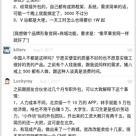
2、经常接外包的，自己都有成熟框架、系统，需求简单的话，
可能一个晚上就能搞定了，3000 不过分
3、V 站都是大佬，一天工时怎么也得要价 1W 起
[我想做个品牌形象官网+商城功能，要求是：“像苹果官网一样
就好了”]
killerv
Aug 7, 2017
42
中国人不都是这样吗？宁愿买便宜的质量不好的也不愿意买做工
很好的贵的产品。之前有个人找我做，跟我说同样的需求，猪八
戒上 500 都有人做，跟这种人谈真是浪费时间。
Luckyray
Aug 7, 2017
43
之前跟朋友合伙坐过几个月专职外包，可以大致解释下这个事
情：
1、人力成本不同，北京接一个 10 万的 APP，转手就能 5 万包
给济南，啥也不用干白赚 5 万。大学生、实习生更是低价劳动
力，“小作坊”似的外包团队，开出来的工资大概只有两千五，投
简历的还一大把，这可是在北京。
2、有现成产品，做出来了一个商城，就改改能卖给十几家，很
多家的官网都是同一个 CMS 改的。