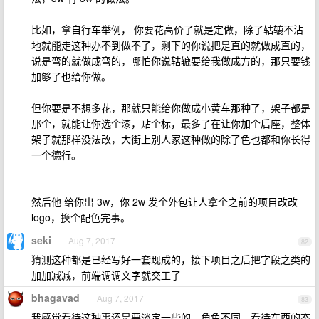
比如，拿自行车举例， 你要花高价了就是定做，除了轱辘不沾
地就能走这种办不到做不了，剩下的你说把是直的就做成直的，
说是弯的就做成弯的，哪怕你说轱辘要给我做成方的，那只要钱
加够了也给你做。
但你要是不想多花，那就只能给你做成小黄车那种了，架子都是
那个，就能让你选个漆，贴个标，最多了在让你加个后座，整体
架子就那样没法改，大街上别人家这种做的除了色也都和你长得
一个德行。
然后他 给你出 3w，你 2w 发个外包让人拿个之前的项目改改
logo，换个配色完事。
seki
Aug 7, 2017
82
猜测这种都是已经写好一套现成的，接下项目之后把字段之类的
加加减减，前端调调文字就交工了
bhagavad
Aug 7, 2017
83
我感觉看待这种事还是要淡定一些的。角色不同，看待东西的态