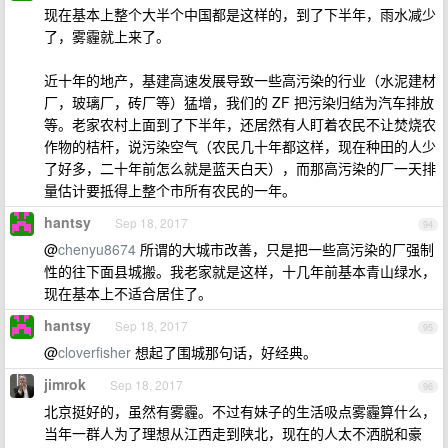
现在基本上整个大半个中国都是这样的，到了下半年，雨水减少
了，雾霾就上来了。
近十年的地产，基建高速发展导致一些高污染的行业（水泥建材
厂，玻璃厂，砖厂等）猛增，我们的 ZF 把污染归结为汽车排放
等。老家农村上面到了下半年，还居然有人盯着农民不让焚烧农
作物的桔杆，说污染空气（农民几十年都这样，现在种田的人少
了好多，二十年前怎么就是蓝天白天），而那高污染的厂一天排
量估计要抵得上整个市所有农民的一年。
hantsy
Sep 18, 2017
94
@
chenyu8674
所谓的大城市改善，只是把一些高污染的厂强制
性的往下面县城搬。我老家就是这样，十几年前基本青山绿水，
现在基本上不适合居住了。
hantsy
Sep 18, 2017
95
@
cloverfisher
想起了围城那句话，好经典。
jimrok
Sep 18, 2017
96
北京挺好的，虽然有雾霾。不过有妹子的生活吸点雾霾算什么，
当年一群人为了理想从江西走到陕北，现在的人太不洒脱和豪