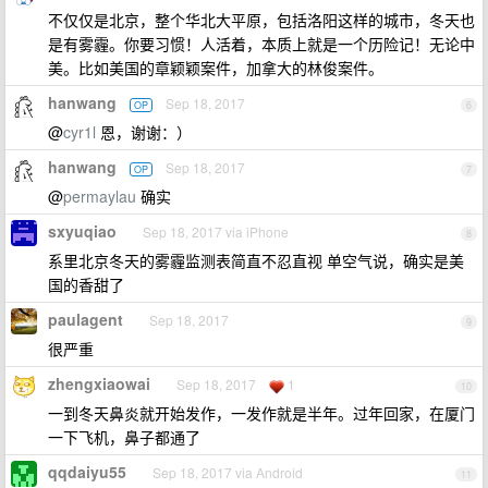
不仅仅是北京，整个华北大平原，包括洛阳这样的城市，冬天也
是有雾霾。你要习惯！人活着，本质上就是一个历险记！无论中
美。比如美国的章颖颖案件，加拿大的林俊案件。
hanwang
Sep 18, 2017
OP
6
@
cyr1l
恩，谢谢：）
hanwang
Sep 18, 2017
OP
7
@
permaylau
确实
sxyuqiao
Sep 18, 2017 via iPhone
8
系里北京冬天的雾霾监测表简直不忍直视 单空气说，确实是美
国的香甜了
paulagent
Sep 18, 2017
9
很严重
zhengxiaowai
Sep 18, 2017
1
10
一到冬天鼻炎就开始发作，一发作就是半年。过年回家，在厦门
一下飞机，鼻子都通了
qqdaiyu55
Sep 18, 2017 via Android
11