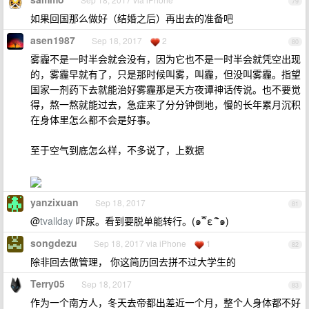
79
如果回国那么做好（结婚之后）再出去的准备吧
asen1987
Sep 18, 2017
2
80
雾霾不是一时半会就会没有，因为它也不是一时半会就凭空出现
的，雾霾早就有了，只是那时候叫雾，叫霾，但没叫雾霾。指望
国家一剂药下去就能治好雾霾那是天方夜谭神话传说。也不要觉
得，熬一熬就能过去，急症来了分分钟倒地，慢的长年累月沉积
在身体里怎么都不会是好事。
至于空气到底怎么样，不多说了，上数据
yanzixuan
Sep 18, 2017
81
@
tvallday
吓尿。看到要脱单能转行。(๑¯ิε ¯ิ๑)
songdezu
Sep 18, 2017 via iPhone
1
82
除非回去做管理， 你这简历回去拼不过大学生的
Terry05
Sep 18, 2017
83
作为一个南方人，冬天去帝都出差近一个月，整个人身体都不好