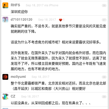
RHFS
Sep 18, 2017 via iPhone
36
深圳欢迎你
d7101120120
Sep 18, 2017
1
37
确实挺严重的，不说冬天，就是其他季节只要是没风的天能见度
就刷刷的往下降。
话说为什么不考虑南方的城市呢？相对来说雾霾状况好得多。
另外我发现，在国外呆久了似乎对国内就会格外好感，而在国内
呆久了就会无限羡慕国外，因为呆久了就感觉不到好，远离了就
发现不了坏，所以楼主回来要做好预期，国内这十年既有飞速发
展的地方，也有不断退步的地方。
moliyumi
Sep 18, 2017
38
整个华北雾霾都很严重，北京其实相对还好。而且北京也是北部
（昌平延庆）比城区和南部（大兴房山）相对要好
CZ
Sep 18, 2017
39
以前没鼻炎，从深圳回成都之后，现在有鼻炎了、、、