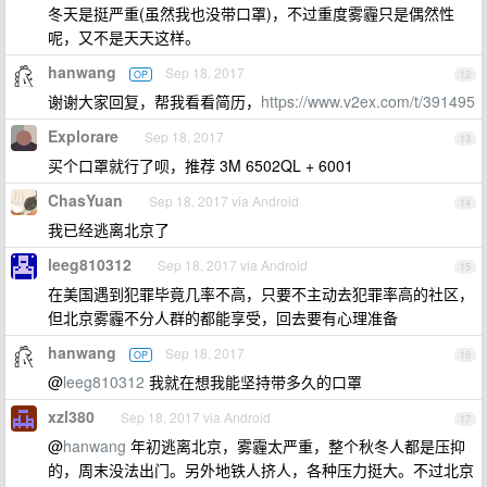
冬天是挺严重(虽然我也没带口罩)，不过重度雾霾只是偶然性
呢，又不是天天这样。
hanwang
Sep 18, 2017
OP
12
谢谢大家回复，帮我看看简历，
https://www.v2ex.com/t/391495
Explorare
Sep 18, 2017
13
买个口罩就行了呗，推荐 3M 6502QL + 6001
ChasYuan
Sep 18, 2017 via Android
14
我已经逃离北京了
leeg810312
Sep 18, 2017 via Android
15
在美国遇到犯罪毕竟几率不高，只要不主动去犯罪率高的社区，
但北京雾霾不分人群的都能享受，回去要有心理准备
hanwang
Sep 18, 2017
OP
16
@
leeg810312
我就在想我能坚持带多久的口罩
xzl380
Sep 18, 2017 via Android
17
@
hanwang
年初逃离北京，雾霾太严重，整个秋冬人都是压抑
的，周末没法出门。另外地铁人挤人，各种压力挺大。不过北京