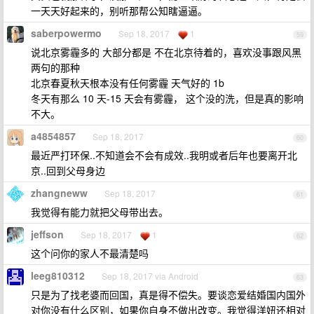
一天天好起来的，别听那帮公知瞎逼逼。
saberpowermo
Sep 18, 2017
1
59
说北京雾霾多的 大部分都是 不在北京待着的，喜欢没事跟风黑
两句的那种
北京春夏秋天根本没有任何雾霾 天气好的 1b
冬天有那么 10 天-15 天会有雾霾， 这个没的洗，但是真的影响
不大。
a4854857
Sep 18, 2017
60
最近严打环保..不知道会不会有成效..我明或者后年也要离开北
京..回到父母身边
zhangneww
Sep 18, 2017
61
我觉得有能力就把父母带出去。
jeffson
Sep 18, 2017
1
62
这个问你的家人不最清楚吗
leeg810312
Sep 18, 2017 via Android
63
只是为了找老婆而回国，真是得不偿失。要谈恋爱结婚国内国外
对你没有什么区别，如果你自身不做出改变。我觉得洋妞还相对