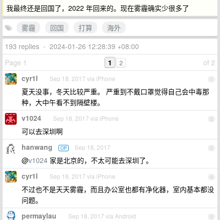
我最终还是回国了，2022 年回来的。现在雾霾确实少很多了
雾霾
回国
打算
海外
193 replies
•
2024-01-26 12:28:39 +08:00
Page 1
1
of 2
2
cyr1l
Sep 18, 2017 via iPhone
1
夏天没事，冬天比较严重。 严重到不戴口罩觉得自己会中毒那
种，大中午看不到隔壁楼。
v1024
Sep 18, 2017 via iPhone
2
可以去深圳啊
hanwang
Sep 18, 2017
OP
3
@
v1024
家是北京的，不太可能去深圳了。
cyr1l
Sep 18, 2017 via iPhone
4
不过也不是天天雾霾，而且办公室也都有净化器，室内基本都没
问题。
permaylau
Sep 18, 2017 via Android
5