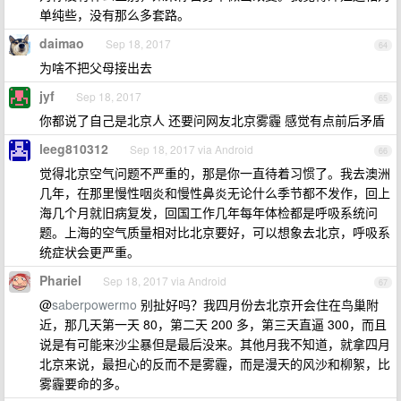
单纯些，没有那么多套路。
daimao
Sep 18, 2017
64
为啥不把父母接出去
jyf
Sep 18, 2017
65
你都说了自己是北京人 还要问网友北京雾霾 感觉有点前后矛盾
leeg810312
Sep 18, 2017 via Android
66
觉得北京空气问题不严重的，那是你一直待着习惯了。我去澳洲
几年，在那里慢性咽炎和慢性鼻炎无论什么季节都不发作，回上
海几个月就旧病复发，回国工作几年每年体检都是呼吸系统问
题。上海的空气质量相对比北京要好，可以想象去北京，呼吸系
统症状会更严重。
Phariel
Sep 18, 2017 via Android
67
@
saberpowermo
别扯好吗？我四月份去北京开会住在鸟巢附
近，那几天第一天 80，第二天 200 多，第三天直逼 300，而且
说是有可能来沙尘暴但是最后没来。其他月我不知道，就拿四月
北京来说，最担心的反而不是雾霾，而是漫天的风沙和柳絮，比
雾霾要命的多。