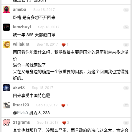
ameba
Sep 18, 2017
53
卧槽 是有多想不开回来
iamzhuyi
Sep 18, 2017
54
我一年 365 天都戴口罩
willakira
Sep 18, 2017
1
55
回国看你能做什么吧，我觉得最主要是国外的经历能带来多少溢
价
溢价一般就两说了
呆在父母身边的确是一个很重要的因素，为这个回国我也觉得挺
好的。
akwIX
Sep 18, 2017
56
回来享受中国特色霾
litter123
Sep 18, 2017
1
57
@
Elvis0
男方人 233
21grams
Sep 18, 2017
2
58
其实也就那样了，没那么严重，而且政府的决心这么大，肯定会