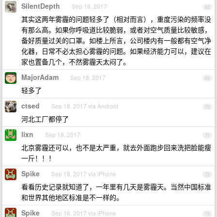
SilentDepth
Sep 18, 2017
68
其实这两年雾霾的问题轻多了（相对而言），重度污染的频率没
有那么高。如果你呼吸道比较脆弱，或者对空气质量比较敏感，
备好质量过关的口罩。如楼上所言，公司楼内有一般都有空气净
化器，日常不必太担心雾霾的问题。如果经济能力可以，建议在
家也置备几个，不然雾霾天太闷了。
MajorAdam
Sep 18, 2017
69
轻多了
ctsed
Sep 18, 2017 via Android
70
河北工厂都停了
lixn
Sep 18, 2017
71
北京雾霾还可以，也不是太严重，就去外面跑步回来洗把脸能瘦
一斤！！！
Spike
Sep 18, 2017 via iPhone
72
看看历史记录就知道了，一年里有几天是雾霾天。当然中国标准
和世界其他地区标准是不一样的。
Spike
Sep 18, 2017 via iPhone
73