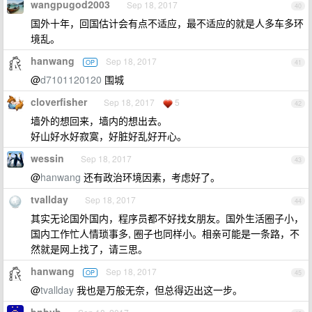
wangpugod2003
Sep 18, 2017
40
国外十年，回国估计会有点不适应，最不适应的就是人多车多环
境乱。
hanwang
Sep 18, 2017
OP
41
@
d7101120120
围城
cloverfisher
Sep 18, 2017
5
42
墙外的想回来，墙内的想出去。
好山好水好寂寞，好脏好乱好开心。
wessin
Sep 18, 2017
43
@
hanwang
还有政治环境因素，考虑好了。
tvallday
Sep 18, 2017
44
其实无论国外国内，程序员都不好找女朋友。国外生活圈子小，
国内工作忙人情琐事多, 圈子也同样小。相亲可能是一条路，不
然就是网上找了，请三思。
hanwang
Sep 18, 2017
OP
45
@
tvallday
我也是万般无奈，但总得迈出这一步。