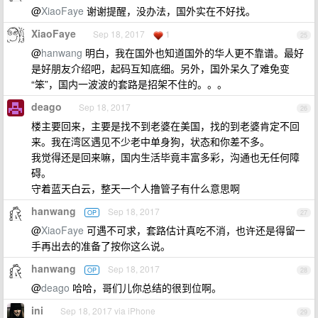
@
XiaoFaye
谢谢提醒，没办法，国外实在不好找。
XiaoFaye
Sep 18, 2017
1
25
@
hanwang
明白，我在国外也知道国外的华人更不靠谱。最好
是好朋友介绍吧，起码互知底细。另外，国外呆久了难免变
“笨”，国内一波波的套路是招架不住的。。。
deago
Sep 18, 2017
26
楼主要回来，主要是找不到老婆在美国，找的到老婆肯定不回
来。我在湾区遇见不少老中单身狗，状态和你差不多。
我觉得还是回来嘛，国内生活毕竟丰富多彩，沟通也无任何障
碍。
守着蓝天白云，整天一个人撸管子有什么意思啊
hanwang
Sep 18, 2017
OP
27
@
XiaoFaye
可遇不可求，套路估计真吃不消，也许还是得留一
手再出去的准备了按你这么说。
hanwang
Sep 18, 2017
OP
28
@
deago
哈哈，哥们儿你总结的很到位啊。
ini
Sep 18, 2017 via iPhone
29