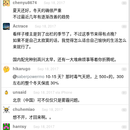
chenyu8674
Sep 18, 2017
88
夏天还好，冬天的确很严重
不过最近几年有逐渐改善的趋势
Actrace
Sep 18, 2017
89
看样子楼主是到了出栏的季节了，不过这季节来得有点晚？
如果不是自己太寂寞的话，我觉得怎么适合自己愉快的生活怎么
来就行了。
国内配完种别高兴太早，还有一大堆麻烦事等着你折腾呢。
hikarugo
Sep 18, 2017
90
@
saberpowermo
10-15 天？那时毒气天把，上 500+的，300
左右的整个冬天保底 30%
unsaid
Sep 18, 2017 via iPhone
91
北京（中国）可不仅仅只是雾霾问题。
chuhemiao
Sep 18, 2017
92
想不开，才回来啊。。
hantsy
Sep 18, 2017
93