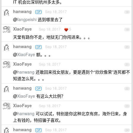
IT 机会比深圳杭州多太多。
hanwang
Sep 18, 2017
OP
18
@
fangpeishi
逃到哪里去了
XiaoFaye
Sep 18, 2017
5
19
天堂有路你不走，地狱无门你闯进来。。。
hanwang
Sep 18, 2017
OP
20
@
XiaoFaye
额。。。
XiaoFaye
Sep 18, 2017
21
@
hanwang
还敢回来找女朋友，要是遇到个“欣欣像荣”连死都不
知道怎么死。。。
hanwang
Sep 18, 2017
OP
22
@
XiaoFaye
有这么大比例？
XiaoFaye
Sep 18, 2017
23
@
hanwang
可以试试，特别是你这种北京有房，海外归来，身
上有钱的，特招骗子喜欢。
hanwang
Sep 18, 2017
OP
24