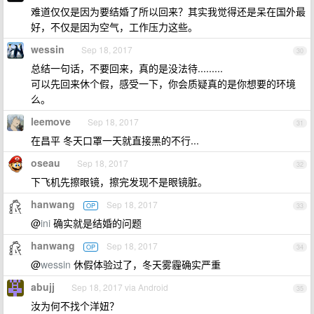
难道仅仅是因为要结婚了所以回来？其实我觉得还是呆在国外最
好，不仅是因为空气，工作压力这些。
wessin
Sep 18, 2017
30
总结一句话，不要回来，真的是没法待.........
可以先回来休个假，感受一下，你会质疑真的是你想要的环境
么。
leemove
Sep 18, 2017
31
在昌平 冬天口罩一天就直接黑的不行...
oseau
Sep 18, 2017
32
下飞机先擦眼镜，擦完发现不是眼镜脏。
hanwang
Sep 18, 2017
OP
33
@
ini
确实就是结婚的问题
hanwang
Sep 18, 2017
OP
34
@
wessin
休假体验过了，冬天雾霾确实严重
abujj
Sep 18, 2017 via Android
35
汝为何不找个洋妞？