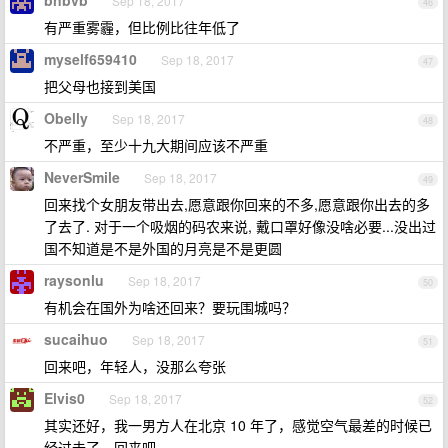
bnbvb
Sep 18, 2017
46
有严重雾霾，但比例比往年低了
myself659410
Sep 18, 2017
47
把父母也接到美国
Obelly
Sep 18, 2017
48
不严重，至少十九大期间应该不严重
NeverSmile
Sep 18, 2017
49
回来找个女朋友带出去,愿意跟你回来的不多,愿意跟你出去的多
了去了. 对于一个吸烟的码农来说, 戴口罩好像没啥必要...没出过
国不知道是不是外国的月亮是不是更圆
raysonlu
Sep 18, 2017
50
有机会在国外为啥还回来？要玩围城吗？
sucaihuo
Sep 18, 2017
51
回来吧，年轻人，没那么夸张
Elvis0
Sep 18, 2017
52
其实还好，我一男方人在北京 10 年了，感觉空气最差的时候已
经过去了。回来吧