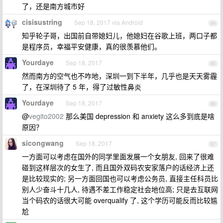
了，还是南方城市好
cisisustring
Sep 18, 2017 via Android
84
知乎轮子哥，出国前自带媳妇儿，他媳妇在谷歌上班，两口子都
是程序员，幸福平安健康，真的很羡慕他们。
Yourdaye
Sep 18, 2017
85
然而南方的空气也不咋地，深圳一到下半年，几乎也是天天雾霾
了，在深圳待了 5 年，得了过敏性鼻炎
Yourdaye
Sep 18, 2017
86
@
vegito2002
那么美国 depression 和 anxiety 这么多到底是啥
原因？
sicongwang
Sep 18, 2017
87
一方面可以考虑在国外的同学里面发展一个女朋友, 回来了很难
碰到这样层次的女生了, 而且国外双码农安家落户的话经济上还
是比较现实的; 另一方面回国也可以考虑公务员, 直接主任科员比
别人少奋斗十几人, 待遇不差工作稳定社会地位高; 只是去互联网
当个码农的话很大可能 overqualify 了, 这个学历可能反而比较尴
尬