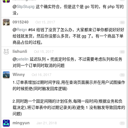
@
SlipStupig
这个确实符合，但是这个是 go 写的，有 php 写的
没，
0915240
Oct 15, 2017
68
@
Reign
#64 给钱了没货了怎么办，大家都来订单你都说好好好
给钱就发货，然后你没那么多货，不就 gg 了。有一个商品下单
商品占位的过程。
lishunli
Oct 15, 2017
69
@
petelin
延迟队列 + 兜底定时任务，不过需要考虑队列和任务
对同一个订单同时取消的问题
Winny
Oct 16, 2017
70
1.订单表增加过期时间字段,用在查询页面展示并在用户试图操作
的时候拒绝(同时触发回库逻辑)
2.同时跑一个固定间隔的计划任务,每隔一段时间(根据业务和负
载决定),将订单表中的过期记录关闭(避免 1 没有触发导致回库的
问题)
mingyun
Jan 21, 2018
71