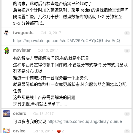
的请求，此时后台检查是否确实已经超时了
后台把这个计时加入延迟队列，采用 redis 的话就把检查实际间
隔设置断些，几秒几十秒；磁盘数据库的话就 1~2 分钟甚至
3~5 分钟都可以。
twogoods
Oct 13, 2017
47
https://mp.weixin.qq.com/s/eDMV25YqCPYjxQG-dvqSqQ
movistar
Oct 13, 2017
48
有的解决方案能解决问题,有的就是小玩具
这种东西肯定得依赖中间件的,不管是分布式存储,分布式消息队
列还是分布式锁
难道一个商城只有一台服务器一个服务么......
就算最简单的每秒扫一次库更新状态,N 台服务器之间怎么分配
任务...
这些都是线上产品需要解决的问题
玩具无视,单机就太简单了......
orderc
Oct 13, 2017
49
可以参考我的实现
https://github.com/ouqiang/delay-queue
orvice
Oct 13, 2017
2
50