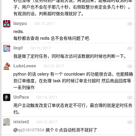
秒也没啥（业务特别严谨就另说，再说回来，能被超时取消的单
子，用户也不会在乎那几十秒，右侧取整分肯定会多几十秒）。
有观测的话，判断超时做处理就好了。
lazypu
Oct 13, 2017
30
redis.
每秒都去查询 redis 总不会有啥问题了吧.
linpf
Oct 13, 2017
31
我是做了定时任务，同时每次访问该数据的时候也判断一下。
LukeLeeee
Oct 13, 2017
32
python 的话 celery 有一个 countdown 的功能很合适，也能精确
到订单维度，在处理 task 的时候订单支付超时 然后商品回库等
一系列操作
UnPace
Oct 13, 2017
33
用户主动触发改变订单状态肯定不可行，最合理的就是定时任务
扫。
ixixixe2
Oct 13, 2017
34
@
qq316107934
搞个 0 点自动检测不就好了