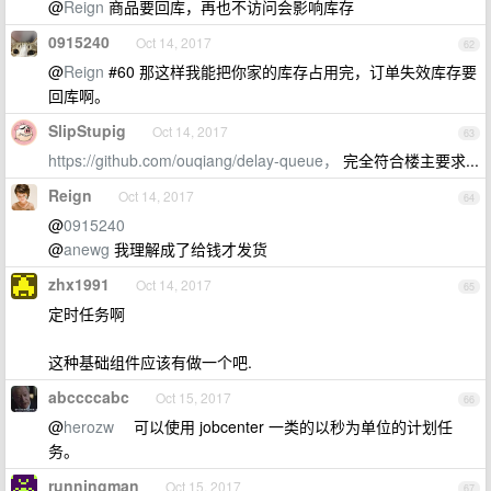
@
Reign
商品要回库，再也不访问会影响库存
0915240
Oct 14, 2017
62
@
Reign
#60 那这样我能把你家的库存占用完，订单失效库存要
回库啊。
SlipStupig
Oct 14, 2017
63
https://github.com/ouqiang/delay-queue，
完全符合楼主要求...
Reign
Oct 14, 2017
64
@
0915240
@
anewg
我理解成了给钱才发货
zhx1991
Oct 14, 2017
65
定时任务啊
这种基础组件应该有做一个吧.
abccccabc
Oct 15, 2017
66
@
herozw
可以使用 jobcenter 一类的以秒为单位的计划任
务。
runningman
Oct 15, 2017
67