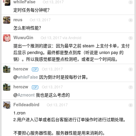
whileFalse
Oct 13, 2017
3
定时任务每分钟呢？
reus
Oct 13, 2017
4
怎么影响性能？
WuwuGin
Oct 13, 2017 via Android
5
提出一个推测的建议：因为最早之前 steam 上支付卡单，支付
后显示 pending。最终都是整点到库（听说是 union pay 的
锅）。所以我感觉都是整点检测吧，或者定一个时间段。
herozw
Oct 13, 2017
OP
6
@
whileFalse
因为倒计时是按每秒计算。
herozw
Oct 13, 2017
OP
7
@
Azmeont
我也是这么考虑的
Felldeadbird
Oct 13, 2017
8
1.cron
2.用户进入订单或者后台客服进行订单操作时进行过期处理。
不要担心服务器性能。服务器性能是用来消耗的。