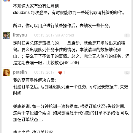
不知道大家有没有注意到
cloudxns 每次登陆，有时候能收到一些域名取消托管的邮件。
所以，你可以用户进行某些操作后，去触发一些任务。
liteyou
Oct 13, 2017 via Android
51
定时任务总还是蛮担心的，一旦启动，就像是开闸放出来的猛
兽。要么出现队列任务卡住的情况，本该清理的数据堆积如
山，；要么干了不该干的事情。总之，完全无人值守的任务，还
是定期去喵一眼，比较放心(❁´ω`❁)
petelin
Oct 13, 2017
1
52
我的高可靠性解决方案:
创建订单之后, 写到延迟队列里一个任务, 同时记录数据库, 失效
时间
兜底轮训, 每一分钟轮训一遍数据库, 根据订单状况+失效时间,
这两个字段加个索引, 如果觉得处于代付款的订单不多的话,可以
加在订单状态上.
成功之后, 改订单状况.