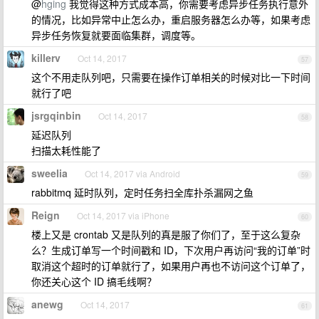
@
hging
我觉得这种方式成本高，你需要考虑异步任务执行意外
的情况，比如异常中止怎么办，重启服务器怎么办等，如果考虑
异步任务恢复就要面临集群，调度等。
killerv
Oct 14, 2017
57
这个不用走队列吧，只需要在操作订单相关的时候对比一下时间
就行了吧
jsrgqinbin
Oct 14, 2017
58
延迟队列
扫描太耗性能了
sweelia
Oct 14, 2017 via Android
59
rabbitmq 延时队列，定时任务扫全库扑杀漏网之鱼
Reign
Oct 14, 2017 via iPhone
60
楼上又是 crontab 又是队列的真是服了你们了，至于这么复杂
么？生成订单写一个时间戳和 ID，下次用户再访问“我的订单”时
取消这个超时的订单就行了，如果用户再也不访问这个订单了，
你还关心这个 ID 搞毛线啊？
anewg
Oct 14, 2017
61