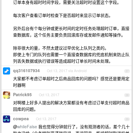
订单本身有超时时间字段，需要关注超时时设置这个字段。
每次客户查看订单时检查下是否超时来显示订单状态。
另外后台有个每分钟或更长时间的定时任务处理超时订单，直接
查数据库，这个任务主要负责回滚库存或发邮件通知等操作。
除非很大的量，不然太建议过早优化上队列之类的。
即使上专门的队列也需要一个直接查数据库的兜底机制来防止队
列丢失数据或执行错误等造成超时订单长时间未处理。
qq316107934
Oct 13, 2017 via Android
27
大家都不考虑订单超时之后商品回库的问题吗？感觉还是要用定
时器啊
Patrick95
Oct 13, 2017
28
对啊楼上好多人提出的解决方案都没有考虑过订单支付超时商品
回库的问题。
cowpea
Oct 13, 2017
29
@
whileFalse
我也觉得分钟就行了，没有观测者的话，差个几十