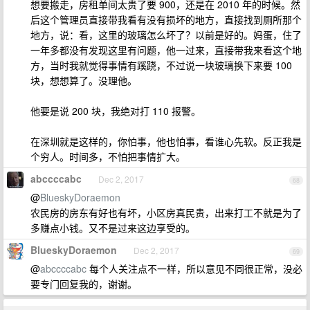
想要搬走，房租单间太贵了要 900，还是在 2010 年的时候。然
后这个管理员直接带我看有没有损坏的地方，直接找到厕所那个
地方，说：看，这里的玻璃怎么坏了？以前是好的。妈蛋，住了
一年多都没有发现这里有问题，他一过来，直接带我来看这个地
方，当时我就觉得事情有蹊跷，不过说一块玻璃换下来要 100
块，想想算了。没理他。
他要是说 200 块，我绝对打 110 报警。
在深圳就是这样的，你怕事，他也怕事，看谁心先软。反正我是
个穷人。时间多，不怕把事情扩大。
abccccabc
Dec 2, 2017
68
@
BlueskyDoraemon
农民房的房东有好也有坏，小区房真民贵，出来打工不就是为了
多赚点小钱。又不是过来这边享受的。
BlueskyDoraemon
Dec 2, 2017
69
@
abccccabc
每个人关注点不一样，所以意见不同很正常，没必
要专门回复我的，谢谢。