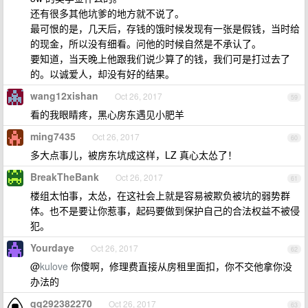
还有很多其他坑爹的地方就不说了。
最可恨的是，几天后，存钱的饿时候发现有一张是假钱，当时给
的现金，所以没有细看。问他的时候自然是不承认了。
要知道，当天晚上他跟我们说少算了的钱，我们可是打过去了
的。以诚爱人，却没有好的结果。
wang12xishan
Oct 26, 2017
59
看的我眼睛疼，黑心房东遇见小肥羊
ming7435
Oct 26, 2017
60
多大点事儿，被房东坑成这样，LZ 真心太怂了！
BreakTheBank
Oct 26, 2017
61
楼组太怕事，太怂，在这社会上就是容易被欺负被坑的弱势群
体。也不是要让你惹事，起码要做到保护自己的合法权益不被侵
犯。
Yourdaye
Oct 26, 2017
62
@
kulove
你傻啊，修理费直接从房租里面扣，你不交他拿你没
办法的
qq292382270
Oct 26, 2017
63