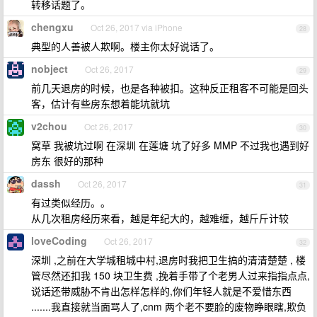
转移话题了。
chengxu
Oct 26, 2017 via iPhone
28
典型的人善被人欺啊。楼主你太好说话了。
nobject
Oct 26, 2017
29
前几天退房的时候，也是各种被扣。这种反正租客不可能是回头
客，估计有些房东想着能坑就坑
v2chou
Oct 26, 2017
30
窝草 我被坑过啊 在深圳 在莲塘 坑了好多 MMP 不过我也遇到好
房东 很好的那种
dassh
Oct 26, 2017
31
有过类似经历。。
从几次租房经历来看，越是年纪大的，越难缠，越斤斤计较
loveCoding
Oct 26, 2017
32
深圳 ,之前在大学城租城中村,退房时我把卫生搞的清清楚楚 , 楼
管尽然还扣我 150 块卫生费 ,挽着手带了个老男人过来指指点点,
说话还带威胁不肯出怎样怎样的,你们年轻人就是不爱惜东西
.......我直接就当面骂人了,cnm 两个老不要脸的废物睁眼瞎,欺负