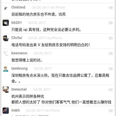
Omitted
Oct 26, 2017 via iPhone
49
目前租的地方房东也不咋滴，坑死
bk201
Oct 26, 2017
50
只能说 up 真有钱，这种完全没必要让步的。
Chrfsi
Oct 26, 2017 via iPhone
51
电话号码发出来 V 友给狗房东安排的明明白白的！
keenwon
Oct 26, 2017
52
我觉得楼上说的对。
iamleung
Oct 26, 2017
53
深圳租房有点水深火热，现在只敢去住品牌公寓了，忍着高租
金。。
Immortal
Oct 26, 2017
54
杭州表示同样各种坑
都把人想的太好了 你对他们客客气气 他们一直想着怎么赚你钱
imkh
Oct 26, 2017 via iPhone
55