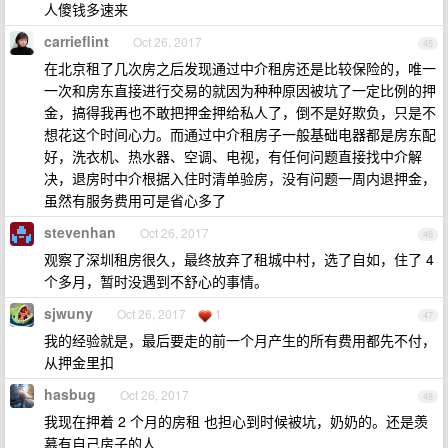
人傻钱多速来
carrieflint
Oct 26, 2017
45
在北京租了几次房之后发现通过中介租房还是比较保险的，唯一
一次和房东直接进行交易的就因为种种原因被坑了一定比例的押
金，搞得我再也不敢把押金押给私人了，倒不是好欺负，只是不
想花这个时间心力。而通过中介租房子一般基础电器都是房东配
好，洗衣机、热水器、空调、电视，有任何问题直接找中介解
决，退房时中介根据入住时清单验房，没有问题一周内退押金，
虽然有服务费用可是省心多了
stevenhan
Oct 26, 2017
46
观察了深圳租房很久，最终放弃了租城中村，选了自如，住了 4
个多月，暂时没遇到不舒心的事情。
sjwuny
Oct 26, 2017
1
47
我的经验就是，最后要走的前一个月产生的所有费用都先不付，
从押金里扣
hasbug
Oct 26, 2017
48
我现在押着 2 个月的房租 也担心到时候被坑，奶奶的。还是羡
慕有自己房子的人