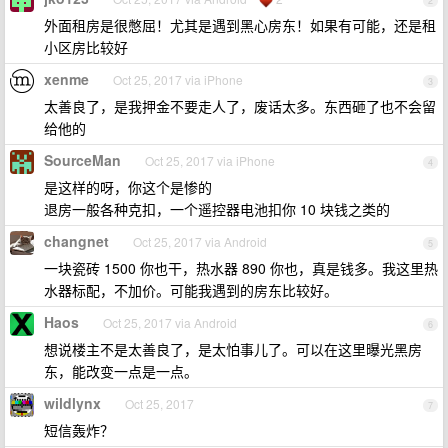
2
外面租房是很憋屈！尤其是遇到黑心房东！如果有可能，还是租
小区房比较好
xenme
Oct 25, 2017 via iPhone
3
太善良了，是我押金不要走人了，废话太多。东西砸了也不会留
给他的
SourceMan
Oct 25, 2017 via iPhone
4
是这样的呀，你这个是惨的
退房一般各种克扣，一个遥控器电池扣你 10 块钱之类的
changnet
Oct 25, 2017 via Android
5
一块瓷砖 1500 你也干，热水器 890 你也，真是钱多。我这里热
水器标配，不加价。可能我遇到的房东比较好。
Haos
Oct 25, 2017 via Android
6
想说楼主不是太善良了，是太怕事儿了。可以在这里曝光黑房
东，能改变一点是一点。
wildlynx
Oct 25, 2017
7
短信轰炸？