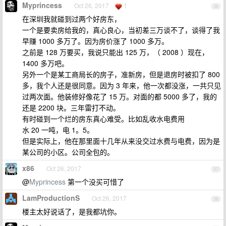
Myprincess
Oct 26, 2017
1
36
在深圳我就碰到过两个好房东，
一个是要卖房给我的，真心良心，当初差三万谈不了，谈得了我
早赚 1000 多万了。因为房价涨了 1000 多万。
之前是 128 万要买，我说只能出 125 万，（ 2008 ）现在，
1400 多万吧。
另外一个是某工商局长的房子，准新房，但是退房时被扣了 800
多，我个人还是很同意。因为 3 年来，他一次都没涨，一共只见
过两次面。他装修好像花了 15 万。对面的都 5000 多了，我的
还是 2200 块。三年雷打不动。
有时碰到一个烂的房东真心难受。比如乱收水电费用
水 20 一吨，电 1。5。
但是实际上，他在那里面十几年从来没交过水费与电费，因为是
某公司的小区。公司全包的。
x86
Oct 26, 2017
37
@
Myprincess
第一个没买可惜了
LamProductionS
Oct 26, 2017
38
楼主太好说话了，是我都坑你。