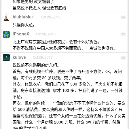
如果是男的 就太懦弱了
虽然说不做恶人 但也要有底线
biubiubiu1
Oct 26, 2017
56
只怪你太怂。
iPhoneX
Oct 26, 2017
57
北上广深房东都是拆迁的农民，会有什么好货色。
不得不说现在中国人太多想不劳而获的，一点诚信也没有。
kulove
Oct 26, 2017
58
说说前不久遇到的房东吧。
首先，有线电视不给停，说是不住了再开通不方便，ok，没问
题，每个月多交 20 多块钱，交了两年。
其次，修洗衣机，我们自己花了 300 多修的，问房东能不能报
销，房东直接说送到厂家才 100 多，把我们说了一通，一分钱
不给。
再次，退房的时候，一个劲的说房子不干净啊什么什么的，要么
给 500 清洁费，要么搞的和入住时一样，这特么不坑爹么？只
怪当时没保留照片，还有个女的一直在旁边秀优越，什么子女美
国啦，什么一个月房租 2000 刀啦，什么 5w 刀的学费，然后
3w 的奖学金什么的。