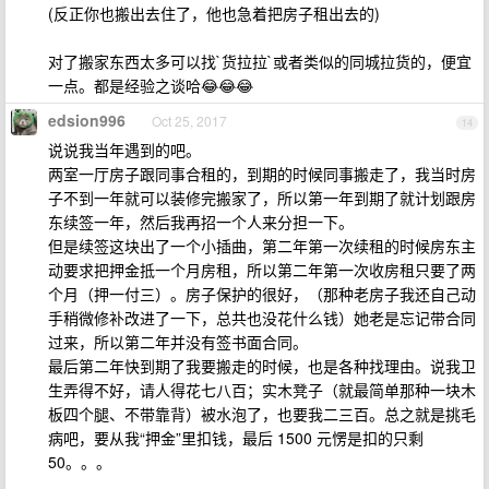
(反正你也搬出去住了，他也急着把房子租出去的)
对了搬家东西太多可以找`货拉拉`或者类似的同城拉货的，便宜
一点。都是经验之谈哈😂😂😂
edsion996
Oct 25, 2017
14
说说我当年遇到的吧。
两室一厅房子跟同事合租的，到期的时候同事搬走了，我当时房
子不到一年就可以装修完搬家了，所以第一年到期了就计划跟房
东续签一年，然后我再招一个人来分担一下。
但是续签这块出了一个小插曲，第二年第一次续租的时候房东主
动要求把押金抵一个月房租，所以第二年第一次收房租只要了两
个月（押一付三）。房子保护的很好，（那种老房子我还自己动
手稍微修补改进了一下，总共也没花什么钱）她老是忘记带合同
过来，所以第二年并没有签书面合同。
最后第二年快到期了我要搬走的时候，也是各种找理由。说我卫
生弄得不好，请人得花七八百；实木凳子（就最简单那种一块木
板四个腿、不带靠背）被水泡了，也要我二三百。总之就是挑毛
病吧，要从我“押金”里扣钱，最后 1500 元愣是扣的只剩
50。。。