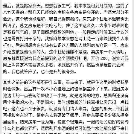
最后，就是搬家那天，想想就很生气，我本来是租到月底的，提前了
八九天搬的，那几天已经给的房租有些房东是会还的，当然大部分不
会还，这个我也能理解，我自己提前搬的，房东那个钱退不退我也无
所谓了，总之房东是不会吃亏的。住了这里这么久，大家平时表面也
是客客气气的，见了面都是叔叔的叫他，一般搬走的时候卫生什么的
也是需要打扫干净的，我嫌麻烦本来想在网上花一百来块钱找个人来
打扫，后来想想房东应该有认识这方面的人就叫房东介绍一下，房东
介绍应该是他认识的人，这个钱给谁赚不是赚，卖房东一个人情吧，
房东就直接说给我之前提到的这个阿姨打扫吧，开价 200，说实话我
网上叫肯定不需要这么多钱，她既然开价了，然后也是我自己去问
的，我也就答应了，也不是开的很夸张。
其实之前讲的这些都不是什么事，重点来了，就是住这里的时候我平
时会做饭，然后有一次不小心挂墙上的玻璃锅盖掉了下来，把厨房水
池边上的一点瓷砖给砸破了一小块，就是边缘的地方，总面积还没有
两个手指的大小，不是很大，当时想着搬的时候直接让房东扣一点钱
吧，这点也不至于很贵，就没有专门请人来弄，在搬的那天上午我就
直接和房东说了，带房东去看砸破了哪里，看房东要扣多少钱从押金
里面扣，结果房东一脸为难，说这个很难弄，一敲的话旁边好的瓷砖
什么的也都会弄坏，然后割开水泥的时候可能整个水池都会掉下来什