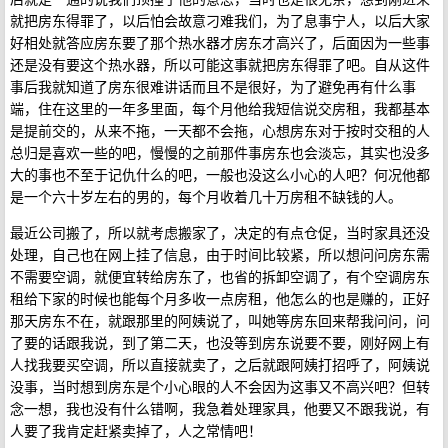
就把房东得罪了，以后怕会故意刁难我们，为了息事宁人，以后大家
好相处就答应房东要了那个热水器才房东才高兴了，后面因为一些事
还是没有要这个热水器，所以可能这事就把房东得罪了吧。自从这件
事后我就知道了房东很难讲话而且不是很好，为了避免再有什么事
端，住在这里的一年多里面，每个月他给我短信说交房租，我都基本
是提前交的，从来不拖，一天都不会拖，心想房东对于按时交租的人
总归是喜欢一些的吧，慢慢的之前那件事房东也会淡忘，其实也没多
大的事也不至于记仇什么的吧，一般也没这么小心的人吧？何况他都
是一个六十岁左右的男的，每个月收着几十万房租不缺钱的人。
最近公司搬了，所以就考虑搬家了，决定的有点仓促，当时家具还没
处理，自己也在网上挂了信息，由于时间比较紧，所以想问问房东需
不需要空调，就便宜转给房东了，也省的拆卸空调了，有个空调房东
租给下家的时候也能每个月多收一点房租，他怎么的也是赚的，正好
那天房东不在，就跟那里的阿姨说了，叫她等房东回来帮我问问，问
了要的话跟我说，到了第二天，也没等到房东说要不要，刚好网上有
人找我要买空调，所以直接就卖了，之后就跟阿姨打招呼了，阿姨说
没事，当时想到房东是个小心眼的人不会因为这事又不高兴吧？但转
念一想，我也没有什么错啊，我急着处理家具，他要又不跟我说，有
人要了我肯定赶紧卖掉了，人之常情吧！