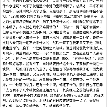
么的，当时我心想没那么夸张吧，就是换一块瓷砖就可以了吧，要割
什么水泥啊？大不了就是整个水池的瓷砖都换了，总共才一平米不到
的面积，我就叫房东说个价格，我赔就是了，房东就讲我的押金不够
扣，我心想 950 的押金都不够扣，他是想怎么坑我钱？还举例子，说
之前也有弄坏瓷砖的租户，赔了几千啊什么的，当时我就知道这下房
东难缠了，本来就心眼小又难讲话的人，不赔个一两千是不会罢休，
但是我肯定不想给这么多的啊，这明摆着坑我！我试图跟房东说看要
不要请专业的人来修一下，我自己出钱，结果房东一口拒绝，说这一
点别人专门跑一趟不会来什么的，然后一直呆在我那里又不走（当时
我也是懵的，脑子一个劲的想着怎么赔钱，没想到随便找个理由先支
开房东，然后向别人求助一下这个事情怎么弄，或者赶紧找个人来修
也好），过了一会房东就开口说要我赔 1500，当时也是短路了，想赶
紧处理好这事，就答应了，当时就要我给这个钱，不要和押金搞在一
块算，一切都顺了房东的意了，心想他也不该再为难我了吧！因为我
住在 9 楼，楼层高，又没有电梯，收二手家具的人都不愿上来收，最
后没有处理的一些家具：质量很好的一个床，还有床垫，一个沙发
床，一个玻璃的茶几，还有一个书架，都还不错的，索性我也不愿弄
下去也卖不了几个钱就全部送给房东了，其实经过之前他坑我了我
1500，我本来是不想送给他的，结果他还特意暗示我送给他，送就送
吧，心想多给点他好处，退押金的时候应该能爽快一点了，好聚好
散，他占这些便宜就给他占了，就当做慈善了。