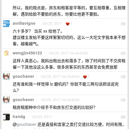
所以，我的观点是，房东和租客是平等的，要互相尊重，互相理
解，遇到给脸不要脸的房东，你要比他更不要脸。
avrillavigne
Oct 25, 2017
1
16
六十多岁？ 当买 xx 给他了。
建议楼主发帖不要这样絮絮叨叨的，这么一大坨文字我本来不想
看，越看越气。
wengjin456123
Oct 25, 2017 via Android
17
这样人真恶心，我妈出租出去和蔼多了，除了时间到了不交房租
催一下其他没这么多事，很多房客买的东西甚至会免费放那
gouchaoer
Oct 25, 2017 via Android
1
18
还有谁和我一样觉得 lz 磨叽的？你就不能三两句话把话说完
么？
gouchaoer
Oct 25, 2017 via Android
19
租房租那种中介经手不和房东打交道的比较好？
hxndg
Oct 25, 2017
20
@
gouchaoer
还是直接和宜家之类打交道比较方便，时间有限，