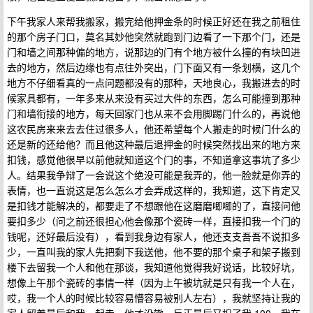
下午我家人来帮我搬家，搬完给他押金条的时候正好还在我之前租住
的那个房子门口，莫名其妙他突然就跑到门边看了一下那个门，还是
门和墙之间那种偏的地方，说那边的门有个地方被什么撞的有块凹进
去的地方，然后边缘也有点往外突出，门下面又有一条划横，这几个
地方不仔细看真的一点问题都没有的那种，天地良心，我搬进去的时
候家具都有，一年多来从来没有买过大件的东西，怎么可能撞到那种
门和墙衔接的地方，每天回家门也从来不会用脚踢门什么的，再说他
这农民房来来去去住过很多人，他还希望每个人搬走的时候门什么的
还是新的还给他？而且他这种最后退押金的时候突然找出来的地方来
扣钱，感觉他很早以前他就知道这个门的事，不知道拿这事坑了多少
人。结果我争辩了一会说这个绝没可能是我弄的，他一脸就是你弄的
表情，也一直说这是怎么怎么才会弄成这样的，我知道，这下肯定又
是扣钱才能解决的，都要走了不想跟他在这磨磨唧唧的了，直接问他
要扣多少（问之前还很担心他会像那个瓷砖一样，直接扣我一个门的
钱呢，还好最后没有），看到我身边有家人，他还支支吾吾不说扣多
少，一直叫我的家人先把剩下我送他，他不要的那个桌子和架子搬到
楼下去留我一个人和他在那谈，我知道他觉得我好说话，比较好坑，
想像上午那个瓷砖的事情一样（因为上午被坑就是只有我一个人在，
哎，我一个人的时候比较容易懵容易被别人左右），我就坚持让我的