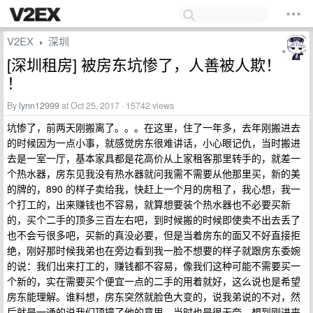
V2EX
深圳
›
[深圳租房] 被房东坑惨了，人善被人欺！
！
By
lynn12999
at Oct 25, 2017 · 15742 views
坑惨了，前两天刚搬离了。。。在这里，住了一年多，去年刚搬进去
的时候因为一点小事，就感觉房东很难讲话，小心眼记仇，当时搬进
去是一室一厅，基本家具都是花高价从上家租客那里转手的，就差一
个热水器，房东见我没有热水器就问我需不需要从他那里买，新的美
的牌的，890 的样子卖给我，快赶上一个月的房租了，我心想，我一
个打工的，出来赚钱也不容易，就算想要装个热水器也不必要买新
的，买个二手的顶多三百左右吧，到时候搬的时候即使卖不出去丢了
也不会亏很多吧，买新的真没必要，但是当着房东的面又不好直接拒
绝，刚好那时候我弟也在旁边看到我一脸不想要的样子就跟房东委婉
的说：我们出来打工的，赚钱都不容易，像我们这种可能不需要买一
个新的，实在需要买个便宜一点的二手的用着就好，这么说也是希望
房东能理解。谁料想，房东突然就脸色大变的，说我弟说的不对，然
后就是一通的说我们顶撞了他的意思，当时也是很无奈，想到刚进来