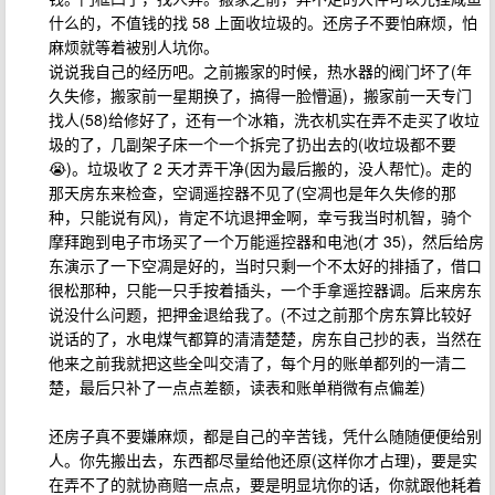
什么的，不值钱的找 58 上面收垃圾的。还房子不要怕麻烦，怕
麻烦就等着被别人坑你。
说说我自己的经历吧。之前搬家的时候，热水器的阀门坏了(年
久失修，搬家前一星期换了，搞得一脸懵逼)，搬家前一天专门
找人(58)给修好了，还有一个冰箱，洗衣机实在弄不走买了收垃
圾的了，几副架子床一个一个拆完了扔出去的(收垃圾都不要
😭)。垃圾收了 2 天才弄干净(因为最后搬的，没人帮忙)。走的
那天房东来检查，空调遥控器不见了(空凋也是年久失修的那
种，只能说有风)，肯定不坑退押金啊，幸亏我当时机智，骑个
摩拜跑到电子市场买了一个万能遥控器和电池(才 35)，然后给房
东演示了一下空凋是好的，当时只剩一个不太好的排插了，借口
很松那种，只能一只手按着插头，一个手拿遥控器调。后来房东
说没什么问题，把押金退给我了。(不过之前那个房东算比较好
说话的了，水电煤气都算的清清楚楚，房东自己抄的表，当然在
他来之前我就把这些全叫交清了，每个月的账单都列的一清二
楚，最后只补了一点点差额，读表和账单稍微有点偏差)
还房子真不要嫌麻烦，都是自己的辛苦钱，凭什么随随便便给别
人。你先搬出去，东西都尽量给他还原(这样你才占理)，要是实
在弄不了的就协商赔一点点，要是明显坑你的话，你就跟他耗着