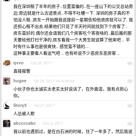
我在深圳租了半年的房子..位置蛮偏的..在一座山下的公交总站旁
边,旁边就是什么古迹景点..不得不吐槽一下. 深圳的房子真的不
怕没人租..房东一开始跟我说提前一星期告知他退房就可以了. 我
还担心租不出去.结果他们只花了半天时间就找到下个房客了..
房东蛮好的.偶尔还会请我们几个房客吃个宵夜啥的..最后搬的那
天要给他打扫干净的,房东看我一个大男生就说算了他来吧 .. 平
时有什么事也是很爽快.. 感觉蛮不错的...
这种事主要看人看运气吧 .. 也有听说不少恶房东恶房客 ..
qvvo
Oct 26, 2017
64
直接报警
hugee
Oct 26, 2017 via Android
65
小伙子你也太诚实太老实太好说话了，在外面混，我有点担心
你。
Story5
Oct 27, 2017
66
人怂被人欺
abccccabc
Dec 2, 2017
67
我以前也遇到过，是在白石洲的时候，住了一年多了，然后我说