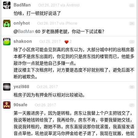
BadMan
Oct 26, 2017 via Android
23
怕啥，打一顿就好说话了
onlyhot
Oct 26, 2017 via iPhone
24
@
BadMan
60 岁老胳膊老腿，你动一下试试看？
shakoon
Oct 26, 2017
2
25
除了小区房可能会见到真的房东以为，大部分城中村的出租房基
本都不是房东出面的，你见到的只是房东找的楼管而已，他能多
敲诈你一点就是他自己多赚一点。
建议楼主下次租房时，对方要是态度不好就别租了，避免后面不
断的被欺负。
yezi988
Oct 26, 2017
26
租房子因为有押金所以相对比较被动。
90safe
Oct 26, 2017
27
第一天搬进房子，因为是转租，房东让我替上个户主把钱交了，
我说等她钱转给我了，我再给你，房东不肯，非要我替她交钱，
我说我转租的，跟她不熟，房东直接说那你就滚蛋，我直接发语
音点草他，吼他说草泥马你押金给老子退了，我现在就搬，他就