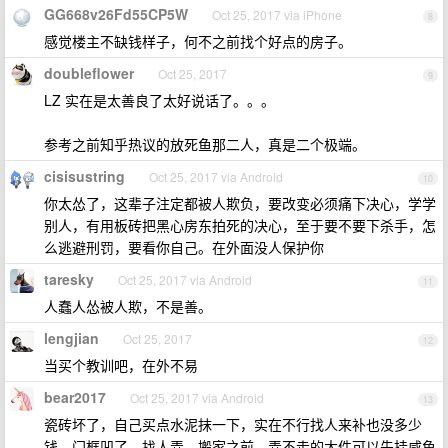
GG668v26Fd55CP5W
Oct 25, 2017 via iPhone
8
感觉楼主不缺钱样子，何不之前找个好点的房子。
doubleflower
Oct 25, 2017
9
LZ 实在是太善良了太好说话了。。。
参考之前知乎热议的放死鱼那二人，真是二个极端。
cisisustring
Oct 25, 2017 via Android
10
你太怂了，这辈子注定都被人欺负，要改变必须痛下决心，学学
别人，有用板砖把黑心房东拍死的决心，至于要不要下杀手，怎
么逃避刑罚，要看你自己。在外面没人保护你
taresky
Oct 25, 2017 via Android
11
人蠢人怂被人欺，不是善。
lengjian
Oct 25, 2017
12
当买个教训吧，在外不易
bear2017
Oct 25, 2017 via Android
13
瓷砖坏了，自己买点水泥抹一下，实在不行找人来补也没多少
钱。门框凹了，找人弄。搬家之前，弄不走的大件可以先挂咸鱼