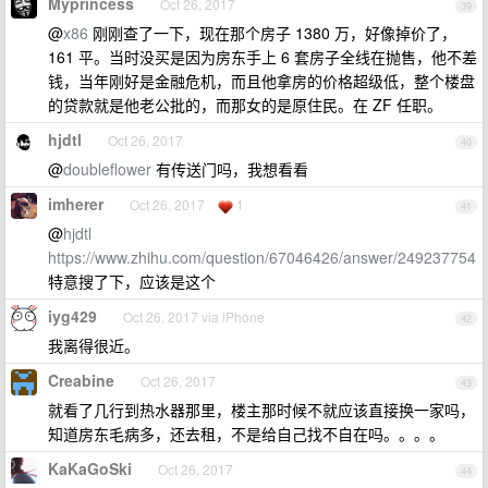
Myprincess
Oct 26, 2017
39
@
x86
刚刚查了一下，现在那个房子 1380 万，好像掉价了，
161 平。当时没买是因为房东手上 6 套房子全线在抛售，他不差
钱，当年刚好是金融危机，而且他拿房的价格超级低，整个楼盘
的贷款就是他老公批的，而那女的是原住民。在 ZF 任职。
hjdtl
Oct 26, 2017
40
@
doubleflower
有传送门吗，我想看看
imherer
Oct 26, 2017
1
41
@
hjdtl
https://www.zhihu.com/question/67046426/answer/249237754
特意搜了下，应该是这个
iyg429
Oct 26, 2017 via iPhone
42
我离得很近。
Creabine
Oct 26, 2017
43
就看了几行到热水器那里，楼主那时候不就应该直接换一家吗，
知道房东毛病多，还去租，不是给自己找不自在吗。。。。
KaKaGoSki
Oct 26, 2017
44