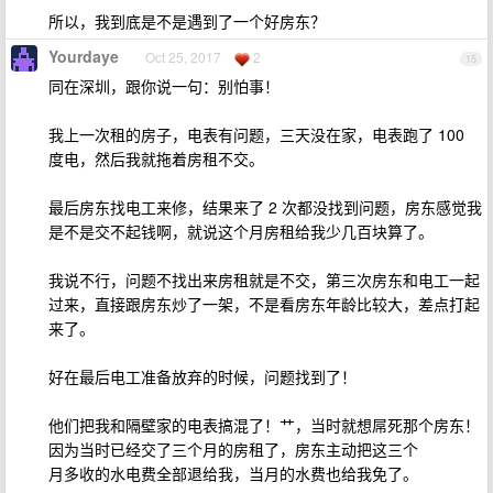
所以，我到底是不是遇到了一个好房东？
Yourdaye
Oct 25, 2017
2
15
同在深圳，跟你说一句：别怕事！
我上一次租的房子，电表有问题，三天没在家，电表跑了 100
度电，然后我就拖着房租不交。
最后房东找电工来修，结果来了 2 次都没找到问题，房东感觉我
是不是交不起钱啊，就说这个月房租给我少几百块算了。
我说不行，问题不找出来房租就是不交，第三次房东和电工一起
过来，直接跟房东炒了一架，不是看房东年龄比较大，差点打起
来了。
好在最后电工准备放弃的时候，问题找到了！
他们把我和隔壁家的电表搞混了！艹，当时就想屌死那个房东！
因为当时已经交了三个月的房租了，房东主动把这三个
月多收的水电费全部退给我，当月的水费也给我免了。