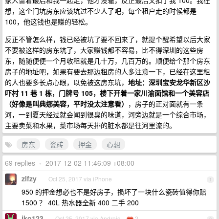
家人留着最后和我一起走，他才没辙，反正最后又扣了我 100。我在
想，这个门坑房东应该坑过不少人了吧，每个租户走的时候都是
100，他这钱也是赚的轻松。
反正不管怎么样，钱已经被坑了要不回来了，就提个醒希望以后大家
不要被这样的房东坑了，大家赚钱都不容易，比不得深圳的这些房
东，随随便便一个月收租就是几十万，几百万的。顺便给个那个房东
房子的地址吧，如果有要去那边租房的人多注意一下，已经在这里租
的人也要多长点心眼，以免被这房东坑，
地址：深圳宝安龙华新区沙
吓村 11 巷 1 栋，门牌号 105，楼下开着一家川渝面馆和一个美容店
（好像是叫典娜美容，平时没太注意看）
，房子的正对面就有一条
河，一到夏天经过就会闻到很臭的味道，河旁边就是一个综合市场，
主要卖菜和水果，菜市场每天排的脏水都是往河里流的。
房东
瓷砖
押金
心想
69 replies
•
2017-12-02 11:46:09 +08:00
zlfzy
Oct 25, 2017 via iPhone
1
950 的押金想必也不是好房子，损坏了一块什么瓷砖值得你赔
1500 ？ 40L 热水器全新 400 二手 200
jko123
Oct 25, 2017 via Android
2