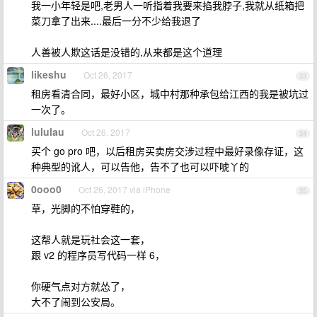
我一小年轻是吧,老男人一听指着我要来掐我脖子,我就从纸箱把
菜刀拿了出来....最后一分不少给我退了
人善被人欺这话是没错的,从来都是这个道理
likeshu
Oct 26, 2017
33
租房看清合同，最好小区，城中村那种承包给江西的我是被坑过
一次了。
lululau
Oct 26, 2017
34
买个 go pro 吧，以后租房买卖房交涉过程中最好录像存证，这
种典型的讹人，可以告他，告不了也可以吓唬丫的
0ooo0
Oct 26, 2017 via iPhone
35
草，光脚的不怕穿鞋的，
这帮人就是玩社会这一套，
跟 v2 的程序员写代码一样 6，
你硬气点对方就怂了，
大不了闹到公安局。