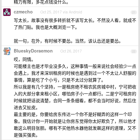
精力有限，多花点钱没什么。
czmecho
Oct 25, 2017 via Android
21
写太长，故事没有很多转折就不该写太长。不然没人看，就成不
了热门贴。我也是大概浏览一下。
就一句，在外，有时候不要怂。当然，该认怂还是要怂。
BlueskyDoraemon
Oct 26, 2017
22
哎，同情。
可能楼主也是才毕业没多久，这种事情一般来说社会经验少一点
会遇上，我才来深圳租房的时候也是遇到过一个不太让人舒服的
事情，算是吃了个小亏，只是不太过分就算了。
所以我是有几个坚持，一是租房绝不租农民房城中村，宁可把收
入的大部分拿来租小区，哪怕房子小一点都行。二是宁可租房的
时候就把话说清楚，合同一条条细看，都不会当时好说，然后住
进去又扯皮。
最主要的是，你要给房东传达一个你不是好糊弄的这样一个印
象。我估计你一开始就是让你房东觉得你太好欺负了，所以他才
敢这么明目张胆。哪有不买他热水器他就发飙这样的道理，又不
是强买强卖。