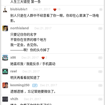
人生三大错觉 第一条
biubiubiu1
Dec 21, 2017
19
9
别人只是在人群中不经意看了你一眼，你却在心里演了一场电
影。
northisland
Dec 21, 2017
10
只要记住你的名字
不管你在世界的哪个地方
我一定会，去见你。
————啊！你的头巾掉了
x86
Dec 21, 2017
2
11
她喜欢我 / 我能反杀 / 手机震动
rswl
Dec 21, 2017
12
明天再看看就知道了
kexming250
Dec 21, 2017
OP
13
遗憾遗憾 ，忘记管她要微信了。
vh2h
Dec 21, 2017
14