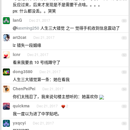
反应过来，后来才发现是不是需要干点啥。。。。
ps: 什么都没丢。。哭笑
IanG
Dec 21, 2017
50
@
kexming250
人生三大错觉 之一 觉得手机收到信息震动了
art2cat
Dec 21, 2017
51
lz 错失一段姻缘
lcnr
Dec 21, 2017
52
看来我要去 10 号线蹲守了
dong3580
Dec 21, 2017
53
人生三大错觉第一条：她在看我
ChenPeiPei
Dec 21, 2017
54
你们太残忍了，我来说句楼主想听的：她喜欢你
quickma
Dec 21, 2017
2
55
我一度以为进了中学贴吧。
yxqcyi
Dec 21, 2017
56