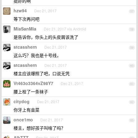
挺好的啊
hzw94
Dec 21, 2017
57
等下次再问吧
MiaSanMia
Dec 21, 2017 via Android
58
是告诉你，你头上的头皮屑该洗了
stcasshern
Dec 21, 2017
59
这么巧？我也是十号线，
stcasshern
Dec 21, 2017
60
楼主应该爆照了吧，口说无凭
Vt463o3364vZ98Y7
Dec 21, 2017
61
腰上栓了一条袜子
citydog
Dec 21, 2017
62
你牙上有韭菜
once1mo
Dec 21, 2017
63
楼主，想好孩子叫啥了吗？
AlkTTT
Dec 21, 2017