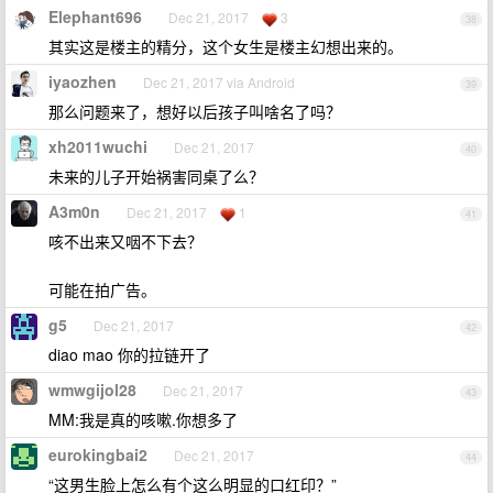
Elephant696
Dec 21, 2017
3
38
其实这是楼主的精分，这个女生是楼主幻想出来的。
iyaozhen
Dec 21, 2017 via Android
39
那么问题来了，想好以后孩子叫啥名了吗？
xh2011wuchi
Dec 21, 2017
40
未来的儿子开始祸害同桌了么？
A3m0n
Dec 21, 2017
1
41
咳不出来又咽不下去？
可能在拍广告。
g5
Dec 21, 2017
42
diao mao 你的拉链开了
wmwgijol28
Dec 21, 2017
43
MM:我是真的咳嗽.你想多了
eurokingbai2
Dec 21, 2017
44
“这男生脸上怎么有个这么明显的口红印？”