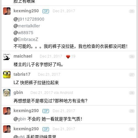
脸上有眼屎
kexming250
Dec 21, 2017
OP
25
@
jj9112728900
@
mentalkiller
@
w88975
@
EmbraceZ
不可能的。。。我的裤子没拉链，我也检查的衣装都没问题！
maichael
Dec 21, 2017
19
26
楼主的儿子名字想好了吗。
tabris17
Dec 21, 2017
27
LZ 快把裤子拉链拉起来
gbin
Dec 21, 2017 via Android
28
再想想是不是哪见过?那种地方有没有?
kexming250
Dec 21, 2017
OP
29
@
gbin
不会的 她一看就是学生气质！
kexming250
Dec 21, 2017
OP
30
@
x86
手机震动啥意思