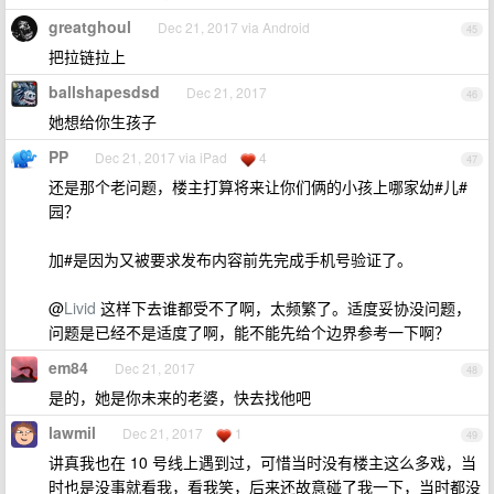
greatghoul
Dec 21, 2017 via Android
45
把拉链拉上
ballshapesdsd
Dec 21, 2017
46
她想给你生孩子
PP
Dec 21, 2017 via iPad
4
47
还是那个老问题，楼主打算将来让你们俩的小孩上哪家幼#儿#
园？
加#是因为又被要求发布内容前先完成手机号验证了。
@
Livid
这样下去谁都受不了啊，太频繁了。适度妥协没问题，
问题是已经不是适度了啊，能不能先给个边界参考一下啊？
em84
Dec 21, 2017
48
是的，她是你未来的老婆，快去找他吧
lawmil
Dec 21, 2017
1
49
讲真我也在 10 号线上遇到过，可惜当时没有楼主这么多戏，当
时也是没事就看我，看我笑，后来还故意碰了我一下，当时都没