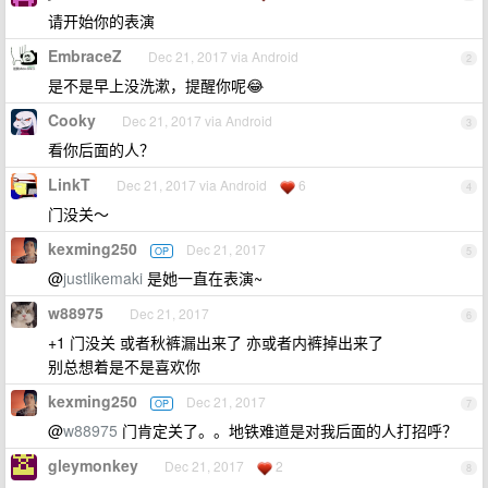
请开始你的表演
EmbraceZ
Dec 21, 2017 via Android
2
是不是早上没洗漱，提醒你呢😂
Cooky
Dec 21, 2017 via Android
3
看你后面的人？
LinkT
Dec 21, 2017 via Android
6
4
门没关～
kexming250
Dec 21, 2017
OP
5
@
justlikemaki
是她一直在表演~
w88975
Dec 21, 2017
6
+1 门没关 或者秋裤漏出来了 亦或者内裤掉出来了
别总想着是不是喜欢你
kexming250
Dec 21, 2017
OP
7
@
w88975
门肯定关了。。地铁难道是对我后面的人打招呼？
gleymonkey
Dec 21, 2017
2
8