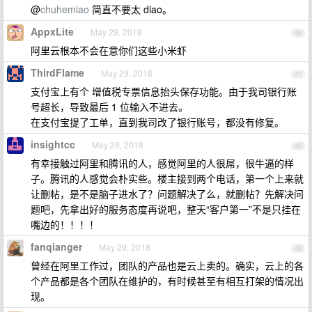
@
chuhemiao
简直不要太 diao。
AppxLite
May 29, 2018
46
阿里云根本不会在意你们这些小米虾
ThirdFlame
May 29, 2018
47
支付宝上有个 增值税专票信息抬头保存功能。由于我司银行账
号超长，导致最后 1 位输入不进去。
在支付宝提了工单，直到我司改了银行账号，都没有修复。
insightcc
May 29, 2018
48
有幸接触过阿里和腾讯的人，感觉阿里的人很屌，很牛逼的样
子。腾讯的人感觉会朴实些。楼主接到两个电话，第一个上来就
让删帖，是不是脑子进水了？问题解决了么，就删帖？先解决问
题吧，先拿出好的服务态度再说吧，整天“客户第一”不是只挂在
嘴边的！！！！
fanqianger
May 29, 2018
49
曾经在阿里工作过，团队的产品也是云上卖的。确实，云上的各
个产品都是各个团队在维护的，有时候甚至有相互打架的情况出
现。