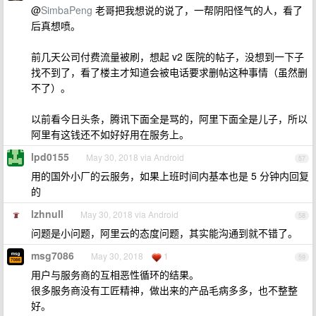
@
SimbaPeng
老哥把我想说的说了，一帮阴阳怪气的人，看了
后真想喷。
前几天公司付费流量被刷，想起 v2 医院的帖子，没想到一下子
找不到了，看了楼主才知道会被电话要求删帖这种事情（虽然删
不了）。
以前看今日头条，腾讯下面全是骂的，阿里下面全是儿子，所以
阿里有这钱还不如好好用在服务上。
lpd0155
May 30, 2018 via Android
57
用的国外小厂的云服务，如果上班时间内基本也是 5 分钟内回复
的
lzhnull
May 30, 2018 via Android
58
问题是小问题，阿里云的态度问题，其实能沟通到就不错了。
msg7086
May 30, 2018
1
59
用户与服务商的互相恶性循环的结果。
很多服务商没有工匠精神，做出来的产品毛病多多，也不整整
好。