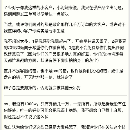
至少对于像我这样的小客户，小泥鳅来说，我只在乎产品少出问题，
遇到问题发工单可以尽量快一点解决
当然，或许你们面对的都是政企那样几千万订单的大客户，或许对于
我这样的小客户你确实是亏本生意
我不想说太多，1是我感觉我飘起来了，开始坐井说天阔了，2是我真
的越来越倾向于希望你们作茧自缚，3是我不会免费帮你们提出任何
改建意见了（因为你们的产品很多地方真的好差，你们的pm肯定每
天都忙着战略方面，却没有停下脚步拍拍身上的灰尘）
这并不是客服的错，也不是pm的错，也许是你们文化的错，或许是
盘古的错，开天辟地那一刻，就注定了
辫子总是要剪掉的，否则就会被其他云吊打
ps：我没有1000w，只有外债几十万，一无所有，所以起诉我没有任
何好处，唯一的好处可能会把我逼上绝路，我不想给自己惹上麻烦，
但还是忍不住说了这么多
我自认为给你们说这些已经是大发慈悲了，我知道你们在关注这个帖