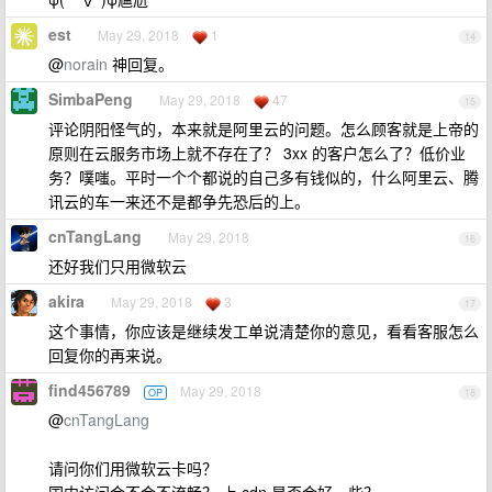
est
May 29, 2018
1
14
@
norain
神回复。
SimbaPeng
May 29, 2018
47
15
评论阴阳怪气的，本来就是阿里云的问题。怎么顾客就是上帝的
原则在云服务市场上就不存在了？ 3xx 的客户怎么了？低价业
务？噗嗤。平时一个个都说的自己多有钱似的，什么阿里云、腾
讯云的车一来还不是都争先恐后的上。
cnTangLang
May 29, 2018
16
还好我们只用微软云
akira
May 29, 2018
3
17
这个事情，你应该是继续发工单说清楚你的意见，看看客服怎么
回复你的再来说。
find456789
May 29, 2018
OP
18
@
cnTangLang
请问你们用微软云卡吗？