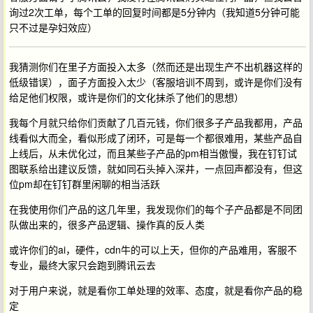
询过2次工单，每个工单的回复时间都是5分钟内（我知道5分钟可能
只不过是孕妇效应）
我猜测你们在里子方面投入太多（然而还是出现生产不出机器这样的
低级错误），面子方面投入太少（客服培训不周到，或许是你们没有
给足他们权限，或许是你们的文化抹杀了他们的思想）
我每个月就只给你们贡献了几百元钱，你们很多子产品我都用，产品
线看似大而全，看似形成了闭环，可是每一个都很难用，某些产品自
上线后，从未优化过，而且某些子产品的pm相当傲慢，我在钉钉试
图联系给出建议反馈，就如同石头掉入深井，一点回声都没有，但这
位pm却在钉钉群里闲聊的相当活跃
在我使用你们产品的这几年里，我发现你们的每个子产品都是不同团
队做出来的，很多产品逻辑、操作真的反人类
或许你们的ai，硬件，cdn牛的可以上天，但你的产品难用，客服不
专业，最终大家只会跑到腾讯云去
对于用户来说，就是看你工单处理的效率、态度，就是看你产品的稳
定