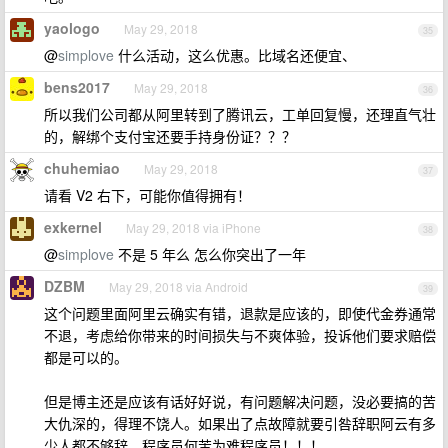
yaologo
May 29, 2018
35
@
simplove
什么活动，这么优惠。比域名还便宜、
bens2017
May 29, 2018
36
所以我们公司都从阿里转到了腾讯云，工单回复慢，还理直气壮
的，解绑个支付宝还要手持身份证？？？
chuhemiao
May 29, 2018
37
请看 V2 右下，可能你值得拥有！
exkernel
May 29, 2018 via iPhone
38
@
simplove
不是 5 年么 怎么你突出了一年
DZBM
May 29, 2018 via Android
39
这个问题里面阿里云确实有错，退款是应该的，即使代金券通常
不退，考虑给你带来的时间损失与不爽体验，投诉他们要求赔偿
都是可以的。
但是博主还是应该有话好好说，有问题解决问题，没必要搞的苦
大仇深的，得理不饶人。如果出了点故障就要引咎辞职阿云有多
少人都不够辞。程序员何苦为难程序员！！！