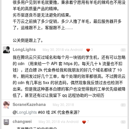
很多用户见到羊毛就要撸，秉承着宁愿用有羊毛的辣鸡也不用没
羊毛的高质量产品的精神。
劣币驱逐良币是无法避免的结果。
千万云之前搞了多少促销，多少人撸了羊毛，最后服务器开多
了，运维跟不上，客服跟不上……
公关倒是跟上了。
LongLights
May 30, 2018 via Android
3
60
我在腾讯云只买过域名和每个月一块钱的学生机，还有可以忽略
的 cdn （用来给一个 API 套 https 的，每天几十 k 流量也不扣
钱），还白嫖 2k 代金券给我和我朋友的好几个域名都续了 10
年，期间发过好几个工单，每个处理的效率都很高。不过腾讯云
的 cdn 有几率出 5xx 的状态码，偶然现象我反馈过去也检测不
出来。但是我这种基本白嫖的客户也没觉得我的工单优先级被降
低了，甚至还有过让我留下 qq 远程协助的一次经历
SoraneKazehana
May 30, 2018
61
@
LongLights
#60 哇 2K 代金券来源？
changwei
May 30, 2018 via Android
7
62