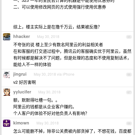
一、323 一年的全民云计算的机器是不能使用优惠券的
二、可以使用修改网页的方式使用强行使用优惠券
综上，楼主实际上是在撸千万云，结果被反撸？
hhacker
May 30, 2018
65
不夸张的说 楼上至少有数名阿里云的利益相关者
在和客服的打交道过程中，腾讯云的客服确实优于阿里云，虽然
有时候都是解决不了问题，但是处理的态度和不使用复制话术，
能给人不一样的体验
jingrui
May 30, 2018 via iPhone
66
v2 好厉害啊
yylucifer
May 30, 2018
67
额，默默得吐槽一句。。
阿里云的钱都是从企业客户赚的。
个人客户的体验不好对他负责人有影响？
kimown
May 30, 2018
68
怎么可能删不掉，除非公关费被内部贪掉了，不想花钱，百度都