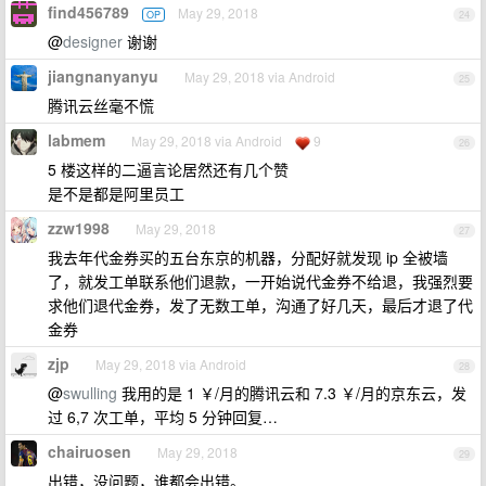
find456789
May 29, 2018
OP
24
@
designer
谢谢
jiangnanyanyu
May 29, 2018 via Android
25
腾讯云丝毫不慌
labmem
May 29, 2018 via Android
9
26
5 楼这样的二逼言论居然还有几个赞
是不是都是阿里员工
zzw1998
May 29, 2018
27
我去年代金券买的五台东京的机器，分配好就发现 ip 全被墙
了，就发工单联系他们退款，一开始说代金券不给退，我强烈要
求他们退代金券，发了无数工单，沟通了好几天，最后才退了代
金券
zjp
May 29, 2018 via Android
28
@
swulling
我用的是 1 ￥/月的腾讯云和 7.3 ￥/月的京东云，发
过 6,7 次工单，平均 5 分钟回复…
chairuosen
May 29, 2018
29
出错，没问题，谁都会出错。