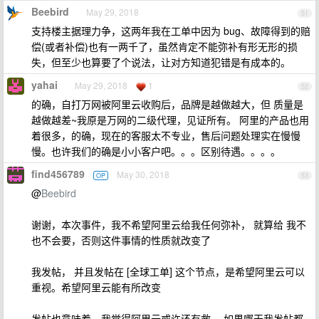
Beebird
May 29, 2018
51
支持楼主据理力争，这两年我在工单中因为 bug、故障得到的赔
偿(或者补偿)也有一两千了，虽然肯定不能弥补有形无形的损
失，但至少也算要了个说法，让对方知道犯错是有成本的。
yahai
May 29, 2018
1
52
的确，自打万网被阿里云收购后，品牌是越做越大，但 质量是
越做越差~我原是万网的二级代理，见证所有。 阿里的产品也用
着很多，的确，现在的客服太不专业，售后问题处理实在慢慢
慢。也许我们的确是小小客户吧。。。区别待遇。。。。
find456789
May 30, 2018
OP
53
@
Beebird
谢谢，本次事件，我不希望阿里云给我任何弥补， 就算给 我不
也不会要，否则这件事情的性质就改变了
我发帖， 并且发帖在 [全球工单] 这个节点，是希望阿里云可以
重视。希望阿里云能有所改变
发帖也意味着，我觉得阿里云或许还有救， 如果哪天我发帖都