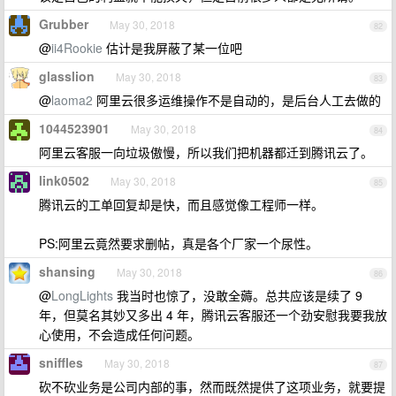
Grubber
May 30, 2018
82
@
ii4Rookie
估计是我屏蔽了某一位吧
glasslion
May 30, 2018
83
@
laoma2
阿里云很多运维操作不是自动的，是后台人工去做的
1044523901
May 30, 2018
84
阿里云客服一向垃圾傲慢，所以我们把机器都迁到腾讯云了。
link0502
May 30, 2018
85
腾讯云的工单回复却是快，而且感觉像工程师一样。
PS:阿里云竟然要求删帖，真是各个厂家一个尿性。
shansing
May 30, 2018
86
@
LongLights
我当时也惊了，没敢全薅。总共应该是续了 9
年，但莫名其妙又多出 4 年，腾讯云客服还一个劲安慰我要我放
心使用，不会造成任何问题。
sniffles
May 30, 2018
87
砍不砍业务是公司内部的事，然而既然提供了这项业务，就要提