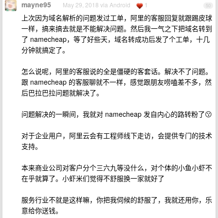
mayne95
May 29, 2018 via Android
1
50
上次因为域名解析的问题发过工单，阿里的客服回复就跟踢皮球
一样，搞来搞去就是不能解决问题。然后我一气之下把域名转到
了 namecheap，等了好些天，域名转成功后发了个工单，十几
分钟就搞定了。
怎么说呢，阿里的客服说的全是僵硬的客套话。解决不了问题。
跟 namecheap 的客服聊就不一样，感觉跟朋友唠嗑差不多，然
后巴拉巴拉问题就解决了。
问题解决的一瞬间，我就对 namecheap 发自内心的路转粉了😗
对于企业用户，阿里云会有工程师线下走访，会提供专门的技术
支持。
本来商业公司对客户分个三六九等没什么，对个体的小鱼小虾不
在乎就算了。小虾米们觉得不舒服换一家就好了
服务行业不就是这样嘛，你把我伺候的舒服了，我就还用你，乐
意给你送钱。