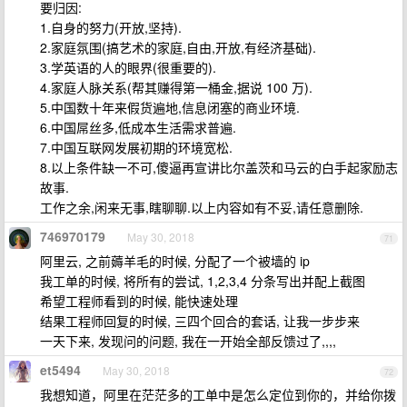
要归因:
1.自身的努力(开放,坚持).
2.家庭氛围(搞艺术的家庭,自由,开放,有经济基础).
3.学英语的人的眼界(很重要的).
4.家庭人脉关系(帮其赚得第一桶金,据说 100 万).
5.中国数十年来假货遍地,信息闭塞的商业环境.
6.中国屌丝多,低成本生活需求普遍.
7.中国互联网发展初期的环境宽松.
8.以上条件缺一不可,傻逼再宣讲比尔盖茨和马云的白手起家励志
故事.
工作之余,闲来无事,瞎聊聊.以上内容如有不妥,请任意删除.
746970179
May 30, 2018
71
阿里云, 之前薅羊毛的时候, 分配了一个被墙的 ip
我工单的时候, 将所有的尝试, 1,2,3,4 分条写出并配上截图
希望工程师看到的时候, 能快速处理
结果工程师回复的时候, 三四个回合的套话, 让我一步步来
一天下来, 发现问的问题, 我在一开始全部反馈过了,,,,
et5494
May 30, 2018
72
我想知道，阿里在茫茫多的工单中是怎么定位到你的，并给你拨