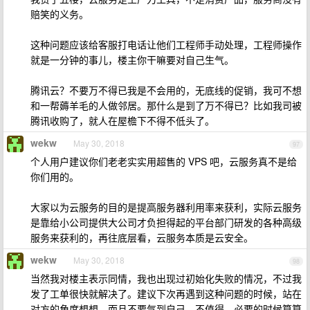
赔笑的义务。
这种问题应该给客服打电话让他们工程师手动处理，工程师操作
就是一分钟的事儿，楼主你干嘛要对自己生气。
腾讯云？不要万不得已我是不会用的，无底线的促销，我可不想
和一帮薅羊毛的人做邻居。那什么是到了万不得已？比如我司被
腾讯收购了，就人在屋檐下不得不低头了。
wekw
May 30, 2018
97
个人用户建议你们老老实实用超售的 VPS 吧，云服务真不是给
你们用的。
大家以为云服务的目的是提高服务器利用率来获利，实际云服务
是靠给小公司提供大公司才负担得起的平台部门研发的各种高级
服务来获利的，再往底层看，云服务本质是云安全。
wekw
May 30, 2018
98
当然我对楼主表示同情，我也出现过初始化失败的情况，不过我
发了工单很快就解决了。建议下次再遇到这种问题的时候，站在
对方的角度想想，而且不要气到自己，不值得。必要的时候算算