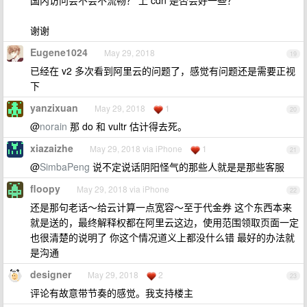
国内访问会不会不流畅？ 上 cdn 是否会好一些？
谢谢
Eugene1024
May 29, 2018
19
已经在 v2 多次看到阿里云的问题了，感觉有问题还是需要正视
下
yanzixuan
May 29, 2018
1
20
@
norain
那 do 和 vultr 估计得去死。
xiazaizhe
May 29, 2018 via iPhone
1
21
@
SimbaPeng
说不定说话阴阳怪气的那些人就是是那些客服
floopy
May 29, 2018 via iPhone
22
还是那句老话～给云计算一点宽容～至于代金券 这个东西本来
就是送的，最终解释权都在阿里云这边，使用范围领取页面一定
也很清楚的说明了 你这个情况道义上都没什么错 最好的办法就
是沟通
designer
May 29, 2018
2
23
评论有故意带节奏的感觉。我支持楼主