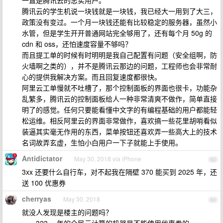
一直是腾讯云的忠实用户。
腾讯云的学生机说一块钱就是一块钱，我已经大一用到了大三，
政策没有变过。一个月一块钱还能有比较稳定的服务器，虽然小
水管，但是学生开开普通网站完全够用了，还有每个月 50g 的
cdn 和 oss，还怕速度容量不够吗？
而且提工单的时候有时明明是我自己配置有问题（安全组啊，防
火墙啊之类的），并不是腾讯云那边的问题，工程师也会非常耐
心的提供我解决方案。而且回复速度都很快。
阿里云工单慢就不吐槽了，那个控制面板的界面也很卡，功能杂
乱繁多，腾讯云的控制面板给人一种非常清爽不做作，简单直接
明了的感觉。任何只要能看懂中文字的有编程基础的用户都能轻
松运维。相反阿里云的界面非常做作，喜欢搞一些花里胡哨看似
装逼其实毫无作用的东西，菜单按钮还喜欢弄一些高大上的技术
名词故弄玄虚，生怕小白用户一下子就能上手使用。
Antidictator
May 30, 2018 via iPhone
63
3xx 还要什么自行车，对不起我在隔壁 370 能买到 2025 年，还
送 100 优惠券
cherryas
May 30, 2018
64
就没人发现是楼主的问题吗？