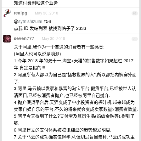
知道付费删帖这个业务
realpg
May 30, 2018
69
@
sytnishizuiai
#56
点我 ID 发帖列表 就找到帖子了 2333
seven777
May 30, 2018
70
关于阿里,我作为一个普通的消费者有一些感觉:
(阿里人也可以说是臆测)
1.今年 2018 年的双十一,淘宝+天猫的销售数字如果超过 2017
年,肯定是假的!!!
2.阿里所有人都以为自己是"拯救世界的人",所以都把内裤穿外面
了.
3.阿里,马云赖以发家和暴富的淘宝平台,假货平台,已经被世人认
清面目,已经被消费者抛弃,也已经被阿里自己抛弃.
4.抛弃假货平台后,天猫变成了中小投资者的榨汁机,越来越成为
卖家自娱自乐的平台,不久的将来就会变成卖家数量>消费者数量.
5.阿里今天得到了什么?支付宝及其衍生品(蚂蚁金融等),得到了
钱.
6.阿里建立的支付体系被腾讯翻盘的趋势越发明显.
7.关于马云的成功确实值得学习,但切忌盲目崇拜.马云的成功主