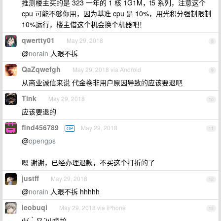
推测楼主买的是 323 一年的 1 核 1G1M，t5 系列，注意这个
cpu 可能不够你用，因为基准 cpu 是 10%，用光积分强制限制
10%运行，楼主借这个机会换个机器吧！
qwertty01
May 29, 2018
8
@
norain
人艰不拆
QaZqwefgh
May 29, 2018 via Android
9
从商业诚信来说 代金卷非用户原因导致的应该要退吧
Tink
May 29, 2018
10
应该要退的
find456789
May 29, 2018
OP
11
@
opengps
嗯 谢谢，已经办理退款，不买这个打折的了
justff
May 29, 2018
12
@
norain
人艰不拆 hhhhh
leobuqi
May 29, 2018 via iPhone
13
ψ(｀∇´)ψ尴尬