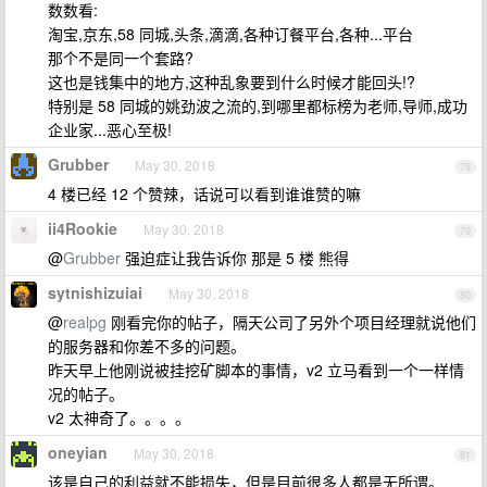
数数看:
淘宝,京东,58 同城,头条,滴滴,各种订餐平台,各种...平台
那个不是同一个套路?
这也是钱集中的地方,这种乱象要到什么时候才能回头!?
特别是 58 同城的姚劲波之流的,到哪里都标榜为老师,导师,成功
企业家...恶心至极!
Grubber
May 30, 2018
78
4 楼已经 12 个赞辣，话说可以看到谁谁赞的嘛
ii4Rookie
May 30, 2018
79
@
Grubber
强迫症让我告诉你 那是 5 楼 熊得
sytnishizuiai
May 30, 2018
80
@
realpg
刚看完你的帖子，隔天公司了另外个项目经理就说他们
的服务器和你差不多的问题。
昨天早上他刚说被挂挖矿脚本的事情，v2 立马看到一个一样情
况的帖子。
v2 太神奇了。。。。
oneyian
May 30, 2018
81
该是自己的利益就不能损失，但是目前很多人都是无所谓。