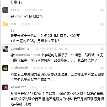
打电话？
coalo
May 30, 2018
73
@
norain
#5 阴阳怪气
300
May 30, 2018
74
#5
景安云双十一活动，2 核 2G 4M+域名，422/年
1M 带宽的 ECS，用起来卡不卡？
LongLights
May 30, 2018 via Android
75
@
SoraneKazehana
上学期的时候填了一个问卷，然后就 2k 无
门槛代金券，所有预付费的产品都能用。。。我当时也惊了
liuzhedash
May 30, 2018
76
阿里云工单处理方面确实需要改进改进，上次提工单阿里云回复
了三句话里面就三个错别字。。
seven777
May 30, 2018
77
从阿里开始,特别是近 5 年以来,中国的商业环境似乎越发的畸形,
当然,艰深的理论我不懂,也不是研究的材料,我只是谈直观感觉:网
站+烧钱=成功