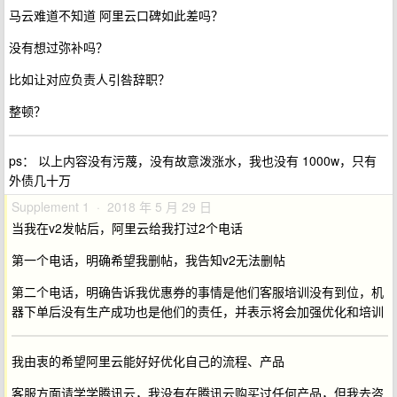
马云难道不知道 阿里云口碑如此差吗？
没有想过弥补吗？
比如让对应负责人引咎辞职？
整顿？
ps： 以上内容没有污蔑，没有故意泼涨水，我也没有 1000w，只有
外债几十万
Supplement 1 · 2018 年 5 月 29 日
当我在v2发帖后，阿里云给我打过2个电话
第一个电话，明确希望我删帖，我告知v2无法删帖
第二个电话，明确告诉我优惠券的事情是他们客服培训没有到位，机
器下单后没有生产成功也是他们的责任，并表示将会加强优化和培训
我由衷的希望阿里云能好好优化自己的流程、产品
客服方面请学学腾讯云，我没有在腾讯云购买过任何产品，但我去咨