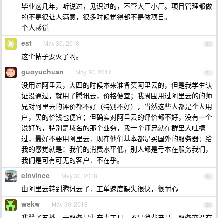
毕业这几年，听说过，见识过的，不管大厂小厂。项目管理都做
的不是很让人满意，很多时候觉得都不是做项目。
个人感觉
est
May 30, 2018
93
这个帖子要火了啊。
guoyuchuan
May 30, 2018
94
没用过阿里云，大四的时候本来准备买阿里云的，但是我学生认
证没通过，就用了腾讯云，价格便宜；我周围用过阿里云的的师
兄对阿里云的评价都不好（特别不好），当然这些人都是个人用
户，买的价钱也便宜；但确实对阿里云的评价都不好，没有一个
说好的，特别是域名的那个业务，我一个师兄就在群里大吐槽
过，最好不要用阿里云，现在他们基本都是买国外的服务器；给
我的感觉就是：我们的消费水平低，别人都是亏本在服务我们，
我们是可有可无的客户，不在乎。
einvince
May 30, 2018
95
由阿里云转到腾讯云了，工单速度缺失很快，很耐心
wekw
May 30, 2018
96
我赞了五楼，云服务是生产力工具，不是消费产品，服务商没有