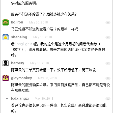
供对应的服务啊。
服务不好还不给说了？跟钱多钱少有关系？
kojirou
May 30, 2018
88
马云难道不知道淘宝客户端卡的跟💩一样吗
shansing
May 30, 2018
89
@
LongLights
呃，我的这个是这个月月初的问卷代金券（
100*7 ），刚没看清楚。看来之前传说的 2k 代金券也是真的
哈。
barbery
May 30, 2018
90
阿里云的工单真要吐槽一下，效率超级低下，简直垃圾
gleymonkey
May 30, 2018
91
阿里云的服务确实垃圾。来的售前推销产品，自己都不清楚有没
有哪些功能。
lcdxiangzi
May 30, 2018
92
看评论也是很长见识的一件事，其实这些厂商背后都是很混乱
的。