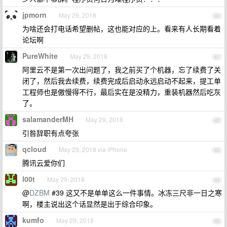
jpmorn
May 29, 2018
40
为啥还会打电话希望删帖，这也能对应的上。看来有人长期看着
论坛啊
PureWhite
May 29, 2018
41
阿里云不是第一次出问题了，我之前买了个机器，忘了续费了关
闭了，然后我去续费，续费完成后启动永远启动不起来，提工单
工程师也是傲慢得不行，最后实在是没精力，重装机器然后吃灰
了。
salamanderMH
May 29, 2018
42
引咎辞职有点夸张
qcloud
May 29, 2018 via iPhone
43
腾讯云爱你们
l00t
May 29, 2018
44
@
DZBM
#39 这又不是单单这么一件事情。冰冻三尺非一日之寒
啊，楼主说出这个话显然是出于综合印象。
kumfo
May 29, 2018
45