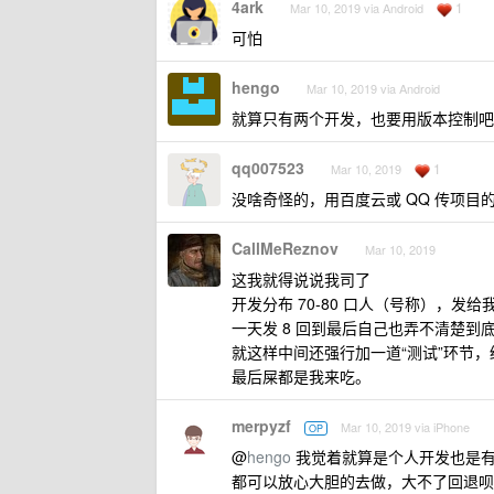
4ark
1
Mar 10, 2019 via Android
可怕
hengo
Mar 10, 2019 via Android
就算只有两个开发，也要用版本控制吧
qq007523
1
Mar 10, 2019
没啥奇怪的，用百度云或 QQ 传项目
CallMeReznov
Mar 10, 2019
这我就得说说我司了
开发分布 70-80 口人（号称），
一天发 8 回到最后自己也弄不清楚到
就这样中间还强行加一道“测试”环节
最后屎都是我来吃。
merpyzf
Mar 10, 2019 via iPhone
OP
@
hengo
我觉着就算是个人开发也是有
都可以放心大胆的去做，大不了回退呗