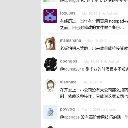
@
opengps
#5 这个用 U 盘啥的不更不方
fox0001
Mar 10, 2019 via Android
有经历过，当年有个同事用 notep
之前，自己对修改的文件做个备份…
mamahaha
Mar 10, 2019
老板怕把人管跑，出来效果能拉投资就
opengps
Mar 10, 2019 via Android
@
tourist2018
刚毕业的时候根本不知
visonme
Mar 10, 2019
在开发上，小公司没有大公司那么规范
制，依赖这种操作，只能说这家公司也算
povvoq
Mar 10, 2019 via Android
@
opengps
没有高阶使用技巧的话，