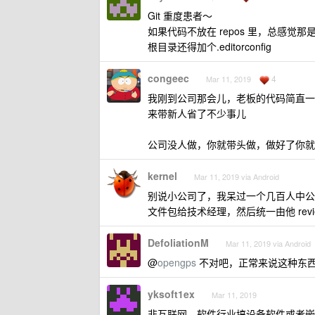
Git 重度患者～
如果代码不放在 repos 里，总感觉那是个
根目录还得加个.editorconfig
congeec
4
Mar 11, 2019
我刚到公司那会儿，老板的代码简直一坨
来带新人省了不少事儿
公司没人做，你就带头做，做好了你就
kernel
Mar 11, 2019 via Android
别说小公司了，我呆过一个几百人中公
文件包给技术经理，然后统一由他 revi
DefoliationM
Mar 11, 2019 via Android
@
opengps
不对吧，正常来说这种东
yksoft1ex
Mar 11, 2019
非互联网、软件行业搞设备软件或者嵌