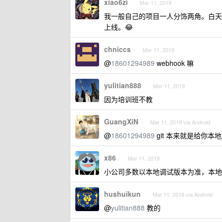
xiao6zi
Mar 11, 2019
我一般自己的项目一人分饰两角。白天装成 le
上线。😂
chniccs
Mar 11, 2019
@
18601294989
webhook 嘛
yulitian888
Mar 11, 2019
因为培训班不教
GuangXiN
Mar 11, 2019 via Android
@
18601294989
git 本来就是给你本
x86
Mar 11, 2019
小公司多数以本地调试版本为准，本地测
hushuikun
Mar 11, 2019 via Android
@
yulitian888
教的