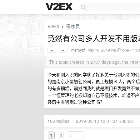
V2EX
程序员
›
竟然有公司多人开发不用版
merpyzf
·
Mar 10, 2019
via iPhone · 178
This topic created in 2707 days ago, the inf
今天和刚入职的同学聊了好多关于他刚入职的公
的是南京小型初创公司，员工规模 6 人，两
的有多糟糕，震撼到我的就是项目开发竟然不做
一个懂管理的老板知道自己不懂技术，难道不应
经历中有遇到过这种公司吗？
106 replies
•
2019-03-13 10:07:34 +08:00
1
2