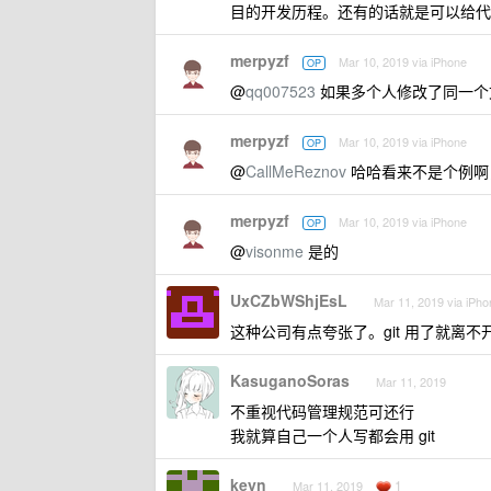
目的开发历程。还有的话就是可以给代
merpyzf
Mar 10, 2019 via iPhone
OP
@
qq007523
如果多个人修改了同一个
merpyzf
Mar 10, 2019 via iPhone
OP
@
CallMeReznov
哈哈看来不是个例啊
merpyzf
Mar 10, 2019 via iPhone
OP
@
visonme
是的
UxCZbWShjEsL
Mar 11, 2019 via iPho
这种公司有点夸张了。git 用了就离
KasuganoSoras
Mar 11, 2019
不重视代码管理规范可还行
我就算自己一个人写都会用 git
keyn
1
Mar 11, 2019