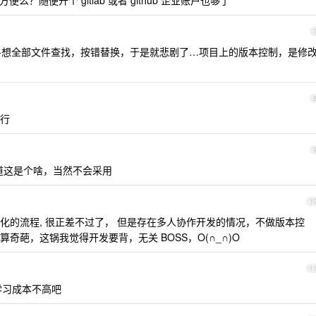
便么？随便开个 gitlab 或者 github 企业账户也够了
ad++想全部文件查找，按错替换，于是就悲剧了…项目上的版本控制，是修
行
道这是个啥，当然不会采用
1
化的流程, 很正差不过了， 但是存在多人协作开发的情况，不做版本控
奇葩，这锅我觉得开发要背，无关 BOSS，O(∩_∩)O
1
学习成本不高吧