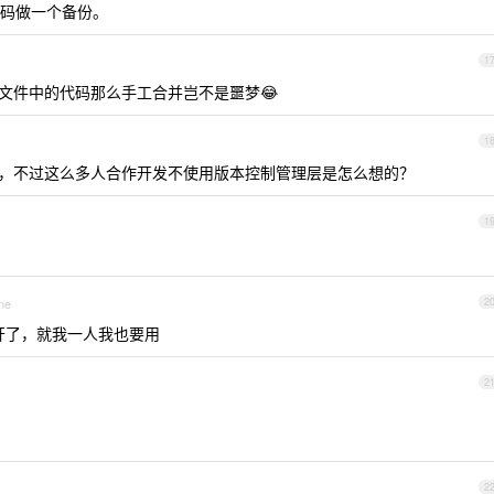
码做一个备份。
1
文件中的代码那么手工合并岂不是噩梦😂
1
，不过这么多人合作开发不使用版本控制管理层是怎么想的？
1
ne
2
不开了，就我一人我也要用
2
2