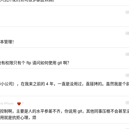
2
2
本管理！
2
限只有个 ftp 请问如何使用 git 啊？
3
的小公司），在我来之前的 4 年，一直是没用过，直接拷的。虽然我是个
。
1
via iPhone
3
控制啊，主要是人的水平参差不齐，你说用 git，其他同事压根不会甚至
用就是抗拒心理，烦