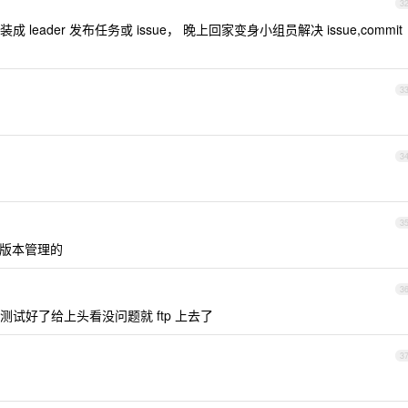
3
ader 发布任务或 issue， 晚上回家变身小组员解决 issue,commit
3
3
3
地版本管理的
3
试好了给上头看没问题就 ftp 上去了
3