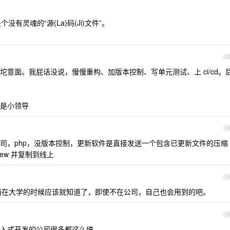
没有灵魂的“源(La)码(Ji)文件”。
2
意面。我屁话没说，慢慢重构、加版本控制、写单元测试、上 ci/cd。
是小领导
2
司，php，没版本控制，更新软件是直接发送一个包含已更新文件的压缩
ew 并复制到线上
2
西在大学的时候应该就知道了，即使不在公司，自己也会用到的吧。
2
入式开发的公司很多都这么搞。