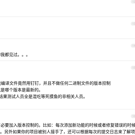
1
1
1
的我都见过。。。
1
发给我编译文件竟然用钉钉，并且不做任何二进制文件的版本控制
底是哪个版本是最新的。
，结果测试人员全是混吃等死摸鱼的非相关人员。
1
必要加入版本控制的。比如：每次添加新功能的时候或者修复错误的时
。另外如果你的项目被别人接手了，还可以根据每次的提交日志来了解项