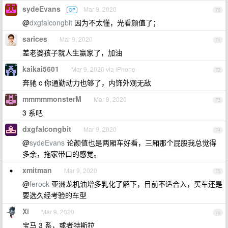
sydeEvans
Mar 9, 2020
OP
70
@
dxgfalcongbit
因为不太懂，光看颜值了；
sarices
Mar 9, 2020
71
差老婆孩子就人生赢家了，加油
kaikai5601
Mar 9, 2020 via iPhone
72
奔驰 c 你通勤动力也够了，内饰外观无敌
mmmmmonsterM
Mar 9, 2020
73
3 系吧
dxgfalcongbit
Mar 9, 2020
74
@
sydeEvans
论颜值也是两厢车好看，三厢那个屁股我总觉得
多余，拖家带口的感觉。
xmitman
Mar 9, 2020
75
@
ferock
亚洲龙机油增多乳化了解下，目前不适合入，买车还是
要选久经考验的车型
Xi
Mar 9, 2020
76
宝马 3 系，或者特斯拉