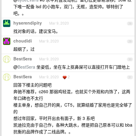
下唯一配备 lsd 的小跑车，双门，无框，造型帅。够特别了
吧。。
hyserendipity
Mar 9, 2020
28
找对象的话，建议宝马。
choudidi
Mar 9, 2020
29
超纲了，过
BestSera
Mar 9, 2020
30
@
BestSera
坐姿低，坐在车上抠鼻屎可以直接打开车门蹭地上
BestSera
Mar 9, 2020
2
31
回答下楼主的问题吧
奔驰不推荐，c260 那弱鸡轻混，也就买个外观和内饰了，这两
年口碑也不太行
楼主单身，想自己开的爽，CT5，就算结婚了家用也是完全够了
的
想过年回家，平时开出去有面子，新 3 系吧
凯迪拉克由于自己作，各种大跳水，楞是把自己原本可以和 bba
抗衡的品牌作成了二线品牌。。