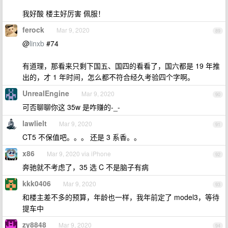
我好酸 楼主好厉害 佩服！
ferock
Mar 9, 2020
89
@
linxb
#74
有道理，那看来只剩下国五、国四的看看了，国六都是 19 年推
出的，才 1 年时间，怎么都不符合经久考验四个字啊。
UnrealEngine
Mar 9, 2020
90
可否聊聊你这 35w 是咋赚的-_-
lawlielt
Mar 9, 2020
91
CT5 不保值吧。。。 还是 3 系香。。
x86
Mar 9, 2020 via iPhone
92
奔驰就不考虑了，35 选 C 不是脑子有病
kkk0406
Mar 9, 2020
93
和楼主差不多的预算，年龄也一样，我年前定了 model3，等待
提车中
zy8848
Mar 9, 2020
94