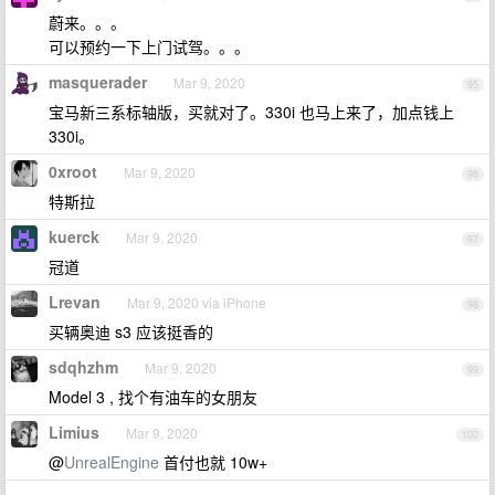
蔚来。。。
可以预约一下上门试驾。。。
masquerader
Mar 9, 2020
95
宝马新三系标轴版，买就对了。330i 也马上来了，加点钱上
330i。
0xroot
Mar 9, 2020
96
特斯拉
kuerck
Mar 9, 2020
97
冠道
Lrevan
Mar 9, 2020 via iPhone
98
买辆奥迪 s3 应该挺香的
sdqhzhm
Mar 9, 2020
99
Model 3 , 找个有油车的女朋友
Limius
Mar 9, 2020
100
@
UnrealEngine
首付也就 10w+