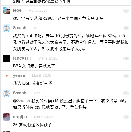
划呢？这些都是比较重要的前提
leoe
Mar 9, 2020
47
ct5, 宝马 3 系和 c260l。这三个里面推荐宝马 3 吧
Smash
Mar 9, 2020
48
我买的 xt4 顶配，去年 10 月份提的车，落地差不多 37w。ct5
我也看过对于我来说太商务了，不适合年轻人。而且平时就我和
女朋友两个人，所以我不考虑车子大小。
fancy111
Mar 9, 2020
49
BBA 入门级，买就完了
yense
Mar 9, 2020
50
我选 Q5L 或者新三系
Smash
Mar 9, 2020
51
@
Smash
我买的时候 ct5 还没出，纠错了一下，我说的是 ct6。
如果当时有 ct5 我就买 ct5 了。手动狗头
nnqijiu
Mar 9, 2020
52
26 岁就有这么多钱了