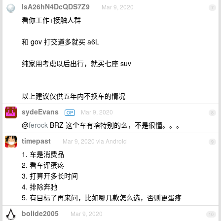
IsA26hN4DcQDS7Z9
Mar 9, 2020
7
看你工作+接触人群
和 gov 打交道多就买 a6L
纯家用考虑以后出行，就买七座 suv
以上建议仅供五年内不换车的情况
sydeEvans
Mar 9, 2020
OP
8
@
ferock
BRZ 这个车有啥特别的么，不是很懂。。。
timepast
Mar 9, 2020 via Android
9
1. 车是消费品
2. 看车评蛋疼
3. 打算开多长时间
4. 排除奔驰
5. 有目标了再来问，比如哪几款怎么选，否则更蛋疼
bolide2005
Mar 9, 2020
10