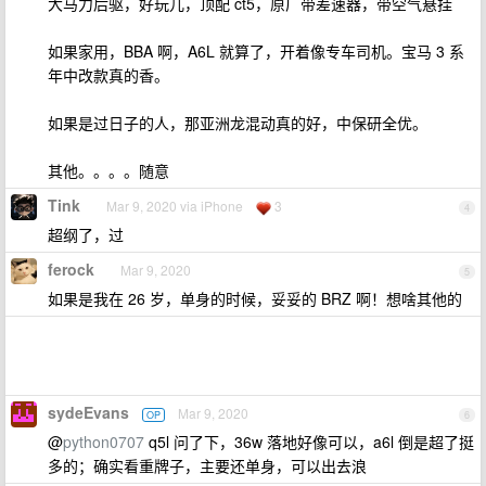
大马力后驱，好玩儿，顶配 ct5，原厂带差速器，带空气悬挂
如果家用，BBA 啊，A6L 就算了，开着像专车司机。宝马 3 系
年中改款真的香。
如果是过日子的人，那亚洲龙混动真的好，中保研全优。
其他。。。。随意
Tink
Mar 9, 2020 via iPhone
3
4
超纲了，过
ferock
Mar 9, 2020
5
如果是我在 26 岁，单身的时候，妥妥的 BRZ 啊！想啥其他的
sydeEvans
Mar 9, 2020
OP
6
@
python0707
q5l 问了下，36w 落地好像可以，a6l 倒是超了挺
多的；确实看重牌子，主要还单身，可以出去浪