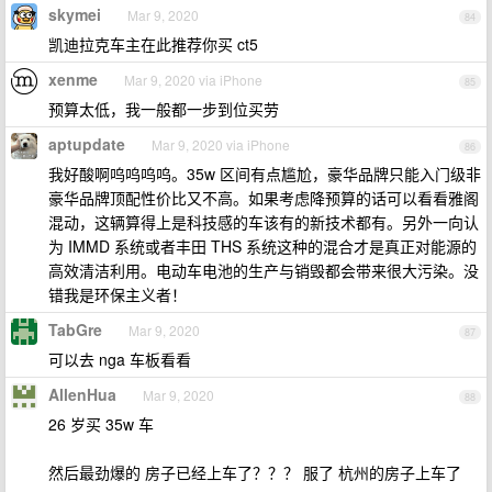
skymei
Mar 9, 2020
84
凯迪拉克车主在此推荐你买 ct5
xenme
Mar 9, 2020 via iPhone
85
预算太低，我一般都一步到位买劳
aptupdate
Mar 9, 2020 via iPhone
86
我好酸啊呜呜呜呜。35w 区间有点尴尬，豪华品牌只能入门级非
豪华品牌顶配性价比又不高。如果考虑降预算的话可以看看雅阁
混动，这辆算得上是科技感的车该有的新技术都有。另外一向认
为 IMMD 系统或者丰田 THS 系统这种的混合才是真正对能源的
高效清洁利用。电动车电池的生产与销毁都会带来很大污染。没
错我是环保主义者！
TabGre
Mar 9, 2020
87
可以去 nga 车板看看
AllenHua
Mar 9, 2020
88
26 岁买 35w 车
然后最劲爆的 房子已经上车了？？？ 服了 杭州的房子上车了