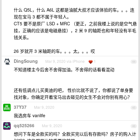
什么 Q5L，什么 A6L 这都是油腻大叔才应该体验的车。。。连
现在宝马 3 都不属于年轻人。
CT5 要不是原厂 LSD + MRC （更正，之前我楼上说的是空气悬
挂，正确的应该是电磁悬挂），2 米 9 的轴距也和年轻没有半毛
钱关系。
26 岁就开 3 米轴距的车。。。太。。。哎
DingSoung
Mar 9, 2020 via iPhone
1
44
不知道楼主今后舍不舍得加油。不舍得的话看看混动
还有低调点儿买奥迪的吧， 性价比就不说了，你都说了单身要
找对象，你确定开着宝马出去碰见的女生不会对你别有用心？
37Y37
Mar 9, 2020
45
我选房车 vanlife
qq525266
Mar 9, 2020
46
想问下车是全款买的吗？全款买完以后有存款吗？房子的购入计