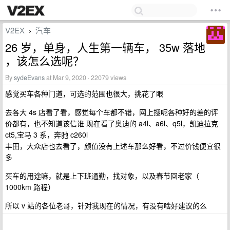
V2EX
汽车
›
26 岁，单身，人生第一辆车， 35w 落地
，该怎么选呢？
By
sydeEvans
at Mar 9, 2020 · 22079 views
感觉买车各种门道，可选的范围也很大，挑花了眼
去各大 4s 店看了看，感觉每个车都不错，网上搜呢各种好的差的评
价都有，也不知道该信谁 现在看了奥迪的 a4l、a6l、q5l，凯迪拉克
ct5,宝马 3 系，奔驰 c260l
丰田，大众店也去看了，颜值没有上述车那么好看，不过价钱便宜很
多
买车的用途嘛，就是上下班通勤，找对象，以及春节回老家（
1000km 路程）
所以 v 站的各位老哥，针对我现在的情况，有没有啥好建议的么