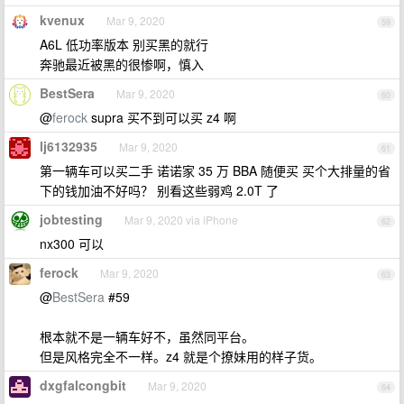
kvenux
Mar 9, 2020
59
A6L 低功率版本 别买黑的就行
奔驰最近被黑的很惨啊，慎入
BestSera
Mar 9, 2020
60
@
ferock
supra 买不到可以买 z4 啊
lj6132935
Mar 9, 2020
61
第一辆车可以买二手 诺诺家 35 万 BBA 随便买 买个大排量的省
下的钱加油不好吗？ 别看这些弱鸡 2.0T 了
jobtesting
Mar 9, 2020 via iPhone
62
nx300 可以
ferock
Mar 9, 2020
63
@
BestSera
#59
根本就不是一辆车好不，虽然同平台。
但是风格完全不一样。z4 就是个撩妹用的样子货。
dxgfalcongbit
Mar 9, 2020
64