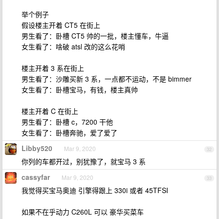
举个例子
假设楼主开着 CT5 在街上
男生看了：卧槽 CT5 帅的一批，楼主懂车，牛逼
女生看了：啥破 atsl 改的这么花哨
楼主开着 3 系在街上
男生看了：沙雕买新 3 系，一点都不运动，不是 bimmer
女生看了：卧槽宝马，有钱，楼主真帅
楼主开着 C 在街上
男生看了：卧槽 c，7200 干他
女生看了：卧槽奔驰，爱了爱了
Libby520
Mar 9, 2020
32
你列的车都开过，别犹豫了，就宝马 3 系
cassyfar
Mar 9, 2020
33
我觉得买宝马奥迪 引擎得跟上 330i 或者 45TFSI
如果不在乎动力 C260L 可以 豪华买菜车