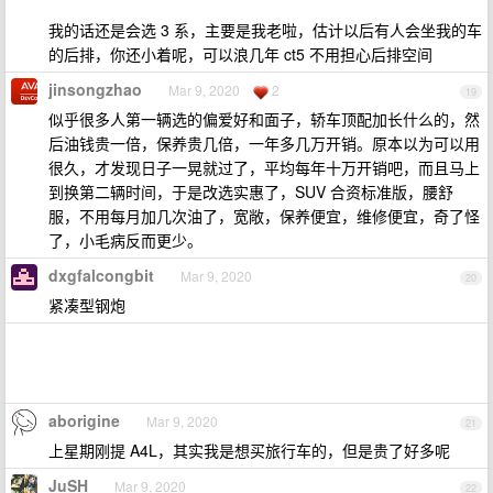
我的话还是会选 3 系，主要是我老啦，估计以后有人会坐我的车
的后排，你还小着呢，可以浪几年 ct5 不用担心后排空间
jinsongzhao
Mar 9, 2020
2
19
似乎很多人第一辆选的偏爱好和面子，轿车顶配加长什么的，然
后油钱贵一倍，保养贵几倍，一年多几万开销。原本以为可以用
很久，才发现日子一晃就过了，平均每年十万开销吧，而且马上
到换第二辆时间，于是改选实惠了，SUV 合资标准版，腰舒
服，不用每月加几次油了，宽敞，保养便宜，维修便宜，奇了怪
了，小毛病反而更少。
dxgfalcongbit
Mar 9, 2020
20
紧凑型钢炮
aborigine
Mar 9, 2020
21
上星期刚提 A4L，其实我是想买旅行车的，但是贵了好多呢
JuSH
Mar 9, 2020
22