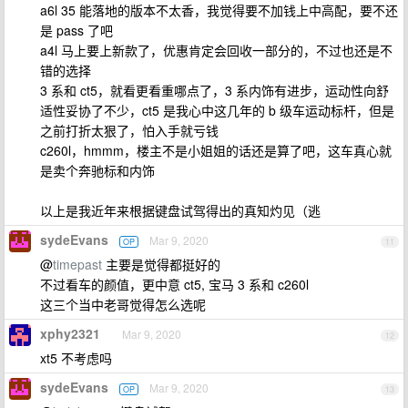
a6l 35 能落地的版本不太香，我觉得要不加钱上中高配，要不还
是 pass 了吧
a4l 马上要上新款了，优惠肯定会回收一部分的，不过也还是不
错的选择
3 系和 ct5，就看更看重哪点了，3 系内饰有进步，运动性向舒
适性妥协了不少，ct5 是我心中这几年的 b 级车运动标杆，但是
之前打折太狠了，怕入手就亏钱
c260l，hmmm，楼主不是小姐姐的话还是算了吧，这车真心就
是卖个奔驰标和内饰
以上是我近年来根据键盘试驾得出的真知灼见（逃
sydeEvans
Mar 9, 2020
OP
11
@
timepast
主要是觉得都挺好的
不过看车的颜值，更中意 ct5, 宝马 3 系和 c260l
这三个当中老哥觉得怎么选呢
xphy2321
Mar 9, 2020
12
xt5 不考虑吗
sydeEvans
Mar 9, 2020
OP
13