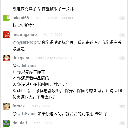
凯迪拉克算了 给你整散架了一会儿
miao666
Mar 9, 2020 via Android
34
特...特斯拉？
jinsongzhao
Mar 9, 2020
35
@
hyserendipity
你觉得啥逻辑合理，反过来的吗？我觉得有关
联就是
timepast
Mar 9, 2020 via Android
36
@
sydeEvans
1. 你只考虑三厢车
2. 你还是看中品牌的
3. 你没说开多长时间，暂定 5 年
3. ct5 和新三系优惠都较少， 保养、保值考虑 3 系，话说 CT6
优惠这么大，不考虑么？
ferock
Mar 9, 2020
37
@
sydeEvans
如果你这么问，就妥妥的别考虑 BRZ 了
dalidali
Mar 9, 2020
38