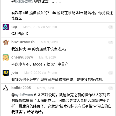
@
bolide2005
键盘试驾。。。。
看起来 ct5 挺值得入的？ 4s 说现在顶配 34w 能落地，你觉得还
能降么
tcp
Mar 9, 2020 via Android
14
Q3 四驱 X1
b821025551b
Mar 9, 2020
15
我这种快 30 的穷逼就不该点进来。
chenyu8674
Mar 9, 2020
16
考虑电车不，ModelY 据说年中量产
join
Mar 9, 2020 via iPhone
17
有钱为何不理财？现在资产价格都在跌，是赚钱的好时机。
bolide2005
Mar 9, 2020
18
@
sydeEvans
#13 不好说呢，凯迪拉克之前的操作让大家对它
的降价幅度有了太深的成见，可能会导致大量的入观望进等 7
折，最后真的降价了。这就是“技术指标具有反身性”+“预言的自
我证实”。哈哈哈哈。