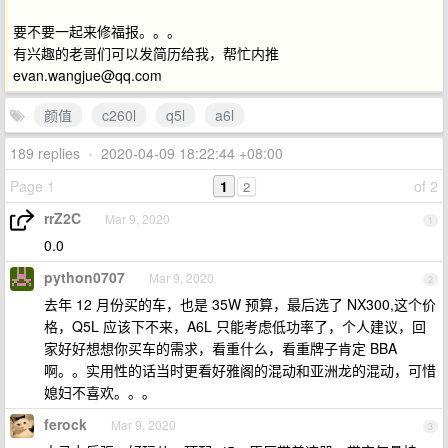
要不要一起来修福报。。。
有兴趣的老哥们可以发简历给我，帮忙内推
evan.wangjue@qq.com
颜值
c260l
q5l
a6l
189 replies
•
2020-04-09 18:22:44 +08:00
Page 1
1
of 2
2
rrZ2C
Mar 9, 2020
1
0.0
python0707
Mar 9, 2020
2
去年 12 月份买的车，也是 35W 预算，最后选了 NX300,这个价
格，Q5L 应该下不来，A6L 只能考虑低功率了，个人建议，回
家好好想想你买车的需求，看重什么，看重牌子肯定 BBA
啊。。实用性的话当时更看好雅阁的混动和亚洲龙的混动，可惜
媳妇不喜欢。。。
ferock
Mar 9, 2020
3