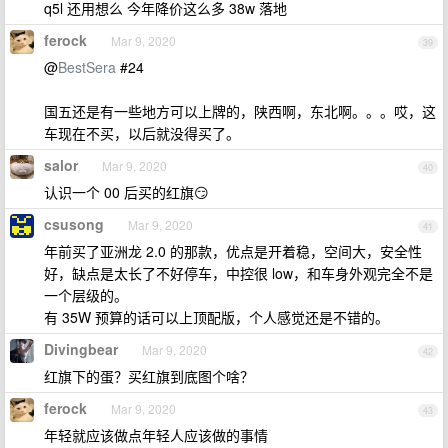
q5l 还用想么 今年降价这么多 38w 落地
ferock
Mar 9, 2020
39
@
BestSera
#24
国五还是有一些地方可以上牌的，陕西啊，东北啊。。。哎，这
车现在不买，以后就没得买了。
salor
Mar 9, 2020
40
认识一个 00 后买的红旗😏
csusong
Mar 9, 2020
41
年前买了亚洲龙 2.0 的那款，优点是开着稳，空间大，安全性
好，缺点是太长了不好停车，中控很 low，和车身外观完全不是
一个层级的。
有 35W 预算的话可以上顶配版，个人感觉还是不错的。
Divingbear
Mar 9, 2020
42
红旗下的蛋？买红旗到底图个啥？
ferock
Mar 9, 2020
43
年轻就应该做点年轻人应该做的事情