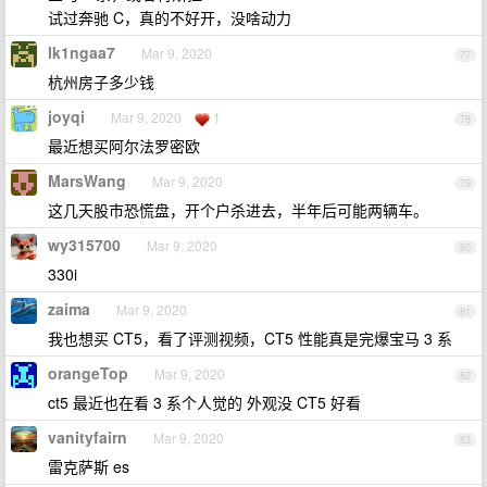
试过奔驰 C，真的不好开，没啥动力
lk1ngaa7
Mar 9, 2020
77
杭州房子多少钱
joyqi
Mar 9, 2020
1
78
最近想买阿尔法罗密欧
MarsWang
Mar 9, 2020
79
这几天股市恐慌盘，开个户杀进去，半年后可能两辆车。
wy315700
Mar 9, 2020
80
330i
zaima
Mar 9, 2020
81
我也想买 CT5，看了评测视频，CT5 性能真是完爆宝马 3 系
orangeTop
Mar 9, 2020
82
ct5 最近也在看 3 系个人觉的 外观没 CT5 好看
vanityfairn
Mar 9, 2020
83
雷克萨斯 es