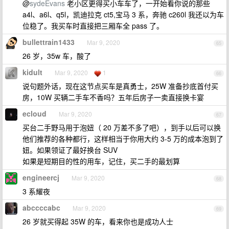
@
sydeEvans
老小区更得买小车车了，一开始看你说的那些
a4l、a6l、q5l，凯迪拉克 ct5,宝马 3 系，奔驰 c260l 我还以为车
位稳了。我买车时直接把三厢车全 pass 了。
bullettrain1433
Mar 9, 2020
65
26 岁，35w 车，酸了
kidult
Mar 9, 2020
1
66
说句题外话，现在这节点买车是真勇士，25W 准备抄底首付买
房，10W 买辆二手车不香吗？五年后房子一卖直接换卡宴
ecloud
Mar 9, 2020
67
买台二手野马用于泡妞（ 20 万差不多了吧），到手以后可以换
他们推荐的各种都行，这样相当于你用大约 3-5 万的成本泡到了
妞。如果领证了最好换台 SUV
如果是短期目的性的用车，记住，买二手的最划算
engineercj
Mar 9, 2020
68
3 系耀夜
abccccabc
Mar 9, 2020
69
26 岁就买得起 35W 的车，看来你也是成功人士