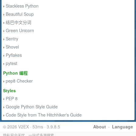
Stackless Python
›
Beautiful Soup
›
结巴中文分词
›
Green Unicorn
›
Sentry
›
Shovel
›
Pyflakes
›
pytest
›
Python 编程
pep8 Checker
›
Styles
PEP 8
›
Google Python Style Guide
›
Code Style from The Hitchhiker's Guide
›
© 2026 V2EX · 53ms · 3.9.8.5
About
·
Language
隐私安全无忧，一站式多源搜索