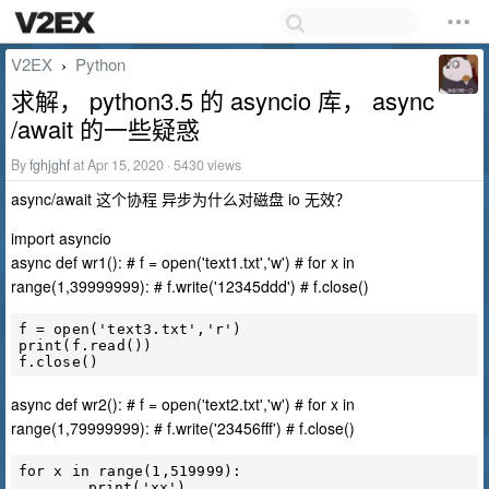
V2EX
Python
›
求解， python3.5 的 asyncio 库， async
/await 的一些疑惑
By
fghjghf
at Apr 15, 2020 · 5430 views
async/await 这个协程 异步为什么对磁盘 io 无效？
import asyncio
async def wr1(): # f = open('text1.txt','w') # for x in
range(1,39999999): # f.write('12345ddd') # f.close()
f = open('text3.txt','r')

print(f.read())

async def wr2(): # f = open('text2.txt','w') # for x in
range(1,79999999): # f.write('23456fff') # f.close()
for x in range(1,519999):
