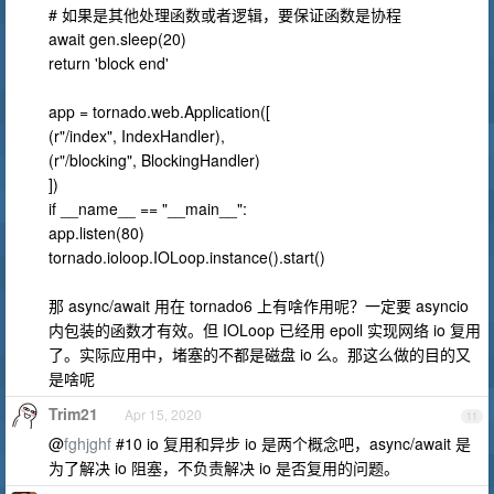
# 如果是其他处理函数或者逻辑，要保证函数是协程
await gen.sleep(20)
return 'block end'
app = tornado.web.Application([
(r"/index", IndexHandler),
(r"/blocking", BlockingHandler)
])
if __name__ == "__main__":
app.listen(80)
tornado.ioloop.IOLoop.instance().start()
那 async/await 用在 tornado6 上有啥作用呢？一定要 asyncio
内包装的函数才有效。但 IOLoop 已经用 epoll 实现网络 io 复用
了。实际应用中，堵塞的不都是磁盘 io 么。那这么做的目的又
是啥呢
Trim21
Apr 15, 2020
11
@
fghjghf
#10 io 复用和异步 io 是两个概念吧，async/await 是
为了解决 io 阻塞，不负责解决 io 是否复用的问题。