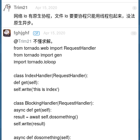
Trim21
Apr 15, 2020
9
网络 io 有原生协程，文件 io 要要协程只能用线程包起来，没法
原生异步。
fghjghf
Apr 15, 2020
OP
10
@
Trim21
不懂求解。
from tornado.web import RequestHandler
from tornado import gen
import tornado.ioloop
class IndexHandler(RequestHandler):
def get(self):
self.write('this is index')
class BlockingHandler(RequestHandler):
async def get(self):
result = await self.dosomething()
self.write(result)
async def dosomething(self):