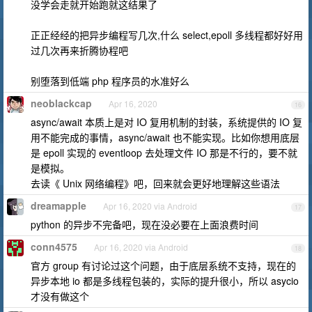
没学会走就开始跑就这结果了
正正经经的把异步编程写几次,什么 select,epoll 多线程都好好用
过几次再来折腾协程吧
别堕落到低端 php 程序员的水准好么
neoblackcap
Apr 16, 2020
16
async/await 本质上是对 IO 复用机制的封装，系统提供的 IO 复
用不能完成的事情，async/await 也不能实现。比如你想用底层
是 epoll 实现的 eventloop 去处理文件 IO 那是不行的，要不就
是模拟。
去读《 Unix 网络编程》吧，回来就会更好地理解这些语法
dreamapple
Apr 16, 2020 via Android
17
python 的异步不完备吧，现在没必要在上面浪费时间
conn4575
Apr 16, 2020 via Android
18
官方 group 有讨论过这个问题，由于底层系统不支持，现在的
异步本地 io 都是多线程包装的，实际的提升很小，所以 asycio
才没有做这个