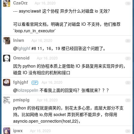
CzaOrz
Apr 16, 2020
19
--- async/await 这个协程 异步为什么对磁盘 io 无效？
可以看看官网文档，明确说了对磁盘 IO 不支持，他们推荐
`loop.run_in_executor`
lniwn
Apr 16, 2020
20
@
fghjghf
#8 11，16，19 楼已经回答这个问题了。
Orenoid
Apr 16, 2020
21
因为 python 的协程本质上是借助 IO 多路复用来实现异步的，
磁盘 IO 没有相应的机制和接口
fghjghf
Apr 16, 2020
OP
22
@
lolizeppelin
不看我上面的回复吗？张嘴就来？？？
pmispig
Apr 16, 2020
23
python 的协程就是搞笑的，别花太多心思，底层大部分不支
持。比如网络 io,你用 socket 弄到死都不能异步，你得用
asyncio.open_connection(host,22)，
ipwx
Apr 16, 2020
24