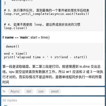
]

# 3. 执行事件队列, 直到最晚的一个事件被处理完毕后结束

loop.run_until_complete(asyncio.wait(tasks))

# 4. 如果不再使用 loop, 建议养成良好关闭的习惯

if
name
== '
main
': start = time()
 demo4()  

end = time()

第一段是读取磁盘，第二第三段是打印。按道理遇到 io,dma 交出总
线，cpu 就空运转直到有数据才工作，所以 wr1 应该和 2 或 3 一块执
行才对的，而实际情况不是这样的，是跟单线程同步执行一样的所需
时间
Async
def
ose
await
30 replies