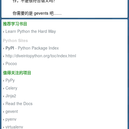
作，不是很符合语义吗？
你需要的是 gevents 吧……
推荐学习书目
Learn Python the Hard Way
›
Python Sites
PyPI
- Python Package Index
›
http://diveintopython.org/toc/index.html
›
Pocoo
›
值得关注的项目
PyPy
›
Celery
›
Jinja2
›
Read the Docs
›
gevent
›
pyenv
›
virtualenv
›