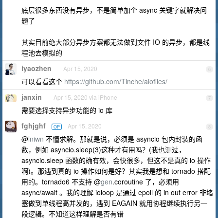
底层很多东西没有异步，不是简单加个 async 关键字就解决问
题了
其实目前绝大部分异步方案都无法做到文件 IO 的异步，都是线
程池去模拟的
iyaozhen
Apr 15, 2020
6
可以看看这个
https://github.com/Tinche/aiofiles/
janxin
Apr 15, 2020 via iPhone
7
需要选择支持异步功能的 io 库
fghjghf
Apr 15, 2020
OP
8
@
lniwn
不懂求解。那就是说，必须是 asyncio 包内封装的函
数，例如 asyncio.sleep(3)这种才有用吗？(我也测过，
asyncio.sleep 函数的确有效，会快很多，但这不是真的 io 操作
啊)。那遇到真的 io 操作如何是好？其实我是想和 tornado 搭配
用的。tornado6 不支持 @
gen
.coroutine 了，必须用
async/await 。我的理解 ioloop 是通过 epoll 的 in out error 非堵
塞做到单线程高并发的，遇到 EAGAIN 就用协程继续执行另一
段逻辑。不知道这样理解是否有错