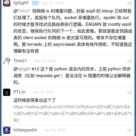
fghjghf
Apr 15, 2020
OP
12
@
Trim21
但网络 io 的堵塞问题，封装 eopll 的 ioloop 已经帮我
们处理了。底层有个队列。socket 非堵塞执行，epollin 和 out
的时候才能寻找对应路由表执行逻辑。EAGAIN 就 modify epoll
的状态，继续执行队列的下一个，如此类推。那就是能走到路由
表的 client socket 的网络 io 绝对是可用的。根本不存在堵塞
啊。那 tornado 上的 async/await 具体有啥作用呢，不知道我这
理解有没有错
Trim21
Apr 15, 2020
13
@
fghjghf
#12 这个是 python 语言内的异步。之前 python 同步
调用（比如 requests.get ）是没法在 io 阻塞的时候让出解释器
的。
PTLin
Apr 15, 2020
14
这时候就得拿出这个了
https://hatboy.github.io/2019/02/16/Python%E5%BC%82%E6
%AD%A5%E7%BC%96%E7%A8%8B%E8%AF%A6%E8%A7%
A3/
lolizeppelin
Apr 16, 2020
15