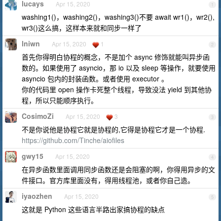
lucays
Apr 15, 2020
1
washing1()，washing2()，washing3()不要 await wr1()，wr2(),
wr3()这么搞，这样本来就和同步一样了
lniwn
Apr 15, 2020
1
2
首先你得明白协程的概念，不是加个 async 修饰就能叫异步函
数的。如果使用了 asyncio，那 io 以及 sleep 等操作，就要使用
asyncio 包内的封装函数。或者使用 executor 。
你的代码里 open 操作卡死整个线程，导致没法 yield 到其他协
程，所以只能顺序执行。
CosimoZi
Apr 15, 2020
3
3
不是你说他是协程它就是协程的,它得是协程它才是一个协程.
https://github.com/Tinche/aiofiles
gwy15
Apr 15, 2020
4
在异步函数里面调用同步函数还是会阻塞的啊，你得用异步的文
件接口。官方库里面没有，得用线程池，或者你自己造。
iyaozhen
Apr 15, 2020
5
这就是 Python 这些语言半路出家搞协程的缺点