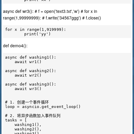
async def wr3(): # f = open('text3.txt','w') # for x in
range(1,99999999): # f.write('34567ggg') # f.close()
for x in range(1,919999):

def demo4():
async def washing1():

    await wr1()

async def washing2():

    await wr2()

async def washing3():

    await wr3()

# 1. 创建一个事件循环

loop = asyncio.get_event_loop()

# 2. 将异步函数加入事件队列

tasks = [

    washing1(),

    washing2(),

    washing3(),
