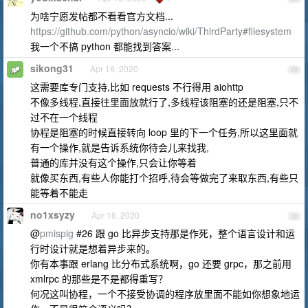
为啥宁愿发帖都不看看官方文档...
https://github.com/python/asyncio/wiki/ThirdParty#filesystem
我一个不搞 python 都能找到答案...
sikong31
Apr 16, 2020
29
这需要库专门支持,比如 requests 不行得用 aiohttp
不像多线程,直接往里面放就行了,多线程该阻塞的还是阻塞,只不
过不在一个线程
协程是阻塞的时候直接转向 loop 里的下一个任务,所以这里面就
有一个操作,就是告诉系统你待会儿来找我,
普通的库并没有这个操作,只会让你等着
就像买东西,有些人你能打个招呼,待会等做完了来取东西,有些只
能等着不能走
no1xsyzy
Apr 16, 2020
30
@
pmispig
#26 跟 go 比异步支持那是作死，整个语言设计和运
行时设计就是想着异步来的。
你有本事跟 erlang 比分布式系统啊，go 还要 grpc，那之前用
xmlrpc 的那些是不是都得重写？
何况这叫协程，一个不接受协调的程序放里面不能如你想象地运