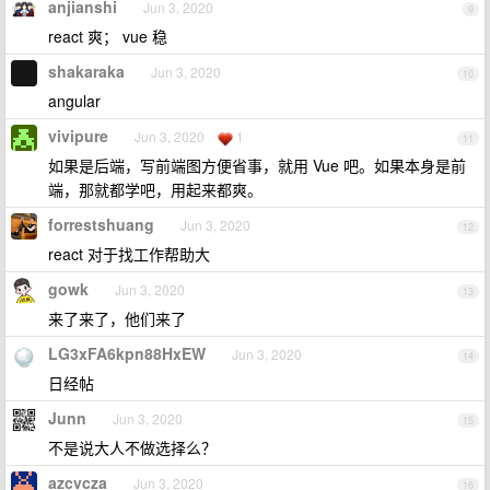
anjianshi
Jun 3, 2020
9
react 爽； vue 稳
shakaraka
Jun 3, 2020
10
angular
vivipure
Jun 3, 2020
1
11
如果是后端，写前端图方便省事，就用 Vue 吧。如果本身是前
端，那就都学吧，用起来都爽。
forrestshuang
Jun 3, 2020
12
react 对于找工作帮助大
gowk
Jun 3, 2020
13
来了来了，他们来了
LG3xFA6kpn88HxEW
Jun 3, 2020
14
日经帖
Junn
Jun 3, 2020
15
不是说大人不做选择么？
azcvcza
Jun 3, 2020
16