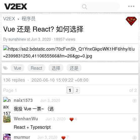
V2EX
程序员
›
Vue 还是 React? 如何选择
By
sunshinev
at Jun 3, 2020 · 18957 views
Vue
React
选择
还是
136 replies
•
2020-06-10 15:09:22 +08:00
Page 1
1
of 2
2
naix1573
Jun 3, 2020
1
我投 Vue 一票~ （逃
WenhanWu
Jun 3, 2020
4
2
React + Typescript
murmur
Jun 3, 2020
7
3