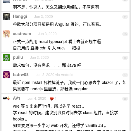
啊不是，你这人，怎么又翻炒月经贴，不厚道啊
Hanggi
Jun 3, 2020
64
谷歌大部分项目都是用 Angular 写的，可以看看。
xcstream
Jun 3, 2020
65
正式一点的用 react typescript 看上去就正规牛逼
自己用的 直接 cdn 引入 vue，一把梭
puilu
Jun 3, 2020
66
需求如何，没有需求。。。那 Java 吧
fsdrw08
Jun 3, 2020 via Android
67
最近 npm install 各种掉链子，我就一门心思去学 blazor 了，如
果真要在 nodejs 里面选，那我选 angular
AV1
Jun 4, 2020
1
68
vue 等 3 出来再学吧，所以先学 react 。
学 react 的时候，建议别浪费时间去学 class 组件，直接学
hooks 。
如果要更深一步学习 web 开发，还得学 vanilla JS 。