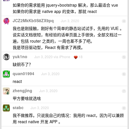
如果你的需求能用 jquery+bootstrap 解决，那么最适合 vue
如果你的需求是 native app 的变体，那就 react
JCZ2MkKb5S8ZX9pq
Jun 3, 2020
4
我也是刚接触，刚好有个简单的静态站试试手，先用的 VUE 。
说实话文档很短，有经验的话单页面上手很快，全部文档过一
遍，包括 router 之类的，一周也差不多了吧。
我是项目驱动型，React 有需求了再摸。
yuk1no
Jun 3, 2020 via iPhone
18
5
缺铜币了？
quan01994
Jun 3, 2020
6
react
zhengjing
Jun 3, 2020
7
甲方要啥就选啥
stabc
Jun 3, 2020
8
我不做推荐。只说我自己的情况：我用的 react，因为可以兼顾
用 react native 开发 APP 。