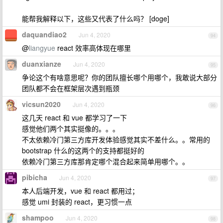
能帮我解释以下，这些又代表了什么吗？ [doge]
daquandiao2
Jun 4, 2020
94
@
liangyue
react 效率高体现在哪里
duanxianze
Jun 4, 2020
95
争论这个有啥意思呢？你的团队擅长哪个用哪个，我敢说大部分
团队都不会在框架层次遇到瓶颈
vicsun2020
Jun 4, 2020
96
这几天 react 和 vue 都学习了一下
感觉他们两个其实挺像的。。。
不太依赖冷门第三方库开发体验感觉其实不差什么。。常用的
bootstrap 什么的这两个的支持都挺好的
依赖冷门第三方库那肯定哪个混合起来简单用哪个。。
pibicha
Jun 4, 2020
97
本人后端开发，vue 和 react 都用过；
感觉 umi 封装的 react，更习惯一点
shampoo
Jun 4, 2020
98