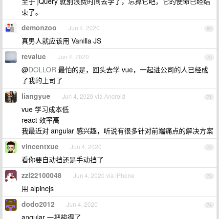
至于 jQuery 就别浪费时间去学了，忘掉它吧，它的使命已经结
束了。
demonzoo
Jun 4, 2020
69
真男人就应该用 Vanilla JS
revalue
Jun 4, 2020
70
@
DOLLOR
最怕的是，回头去学 vue，一起进公司的人已经成
了我的上司了
liangyue
Jun 4, 2020 via Android
71
vue 学习成本低
react 效率高
我最近对 angular 感兴趣，听说有很多针对前端痛点的解决方案
vincentxue
Jun 4, 2020
72
看你要自动挡还是手动挡了
zzl22100048
Jun 4, 2020 via iPhone
73
用 alpinejs
dodo2012
Jun 4, 2020
74
angular 一把梭得了