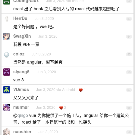
CodingNaux
Jun 3, 2020 via iPhone
52
react 出了 hook 之后看别人写的 react 代码越来越想吐了
HerrDu
Jun 3, 2020
53
是个好问题 ，vue 吧。
SwagXin
Jun 3, 2020
54
我投 vue 一票
coloz
Jun 3, 2020
55
当然是 angular，越写越爽
slyang5
Jun 3, 2020
56
vue 3
VDimos
Jun 3, 2020 via Android
1
57
又又又又来了
murmur
Jun 3, 2020
2
58
@
qingo
vue 为你提供了一个施工队，angular 给你一个建筑公
司，react 给了一本建筑学的书和一堆砖头
naoshier
Jun 3, 2020
59