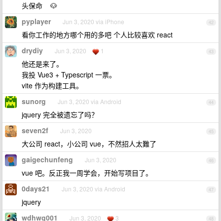
头保命 🐶
pyplayer
Jun 3, 2020 via iPhone
42
看你工作的地方哪个用的多吧 个人比较喜欢 react
drydiy
Jun 3, 2020
1
43
他还是来了。
我投 Vue3 + Typescript 一票。
vite 作为构建工具。
sunorg
Jun 3, 2020 via Android
44
jquery 完全被遗忘了吗？
seven2f
Jun 3, 2020
45
大公司 react，小公司 vue，不然招人太難了
gaigechunfeng
Jun 3, 2020
46
vue 吧。反正我一周学会，开始写项目了。
0days21
Jun 3, 2020 via Android
47
jquery
wdhwg001
Jun 3, 2020
3
48