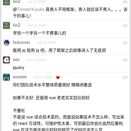
linZ
Jun 3, 2020
31
@
TomatoYuyuko
真男人不用框架，男人就应该干男人。。。该
干的事儿！
linZ
Jun 3, 2020
32
学完一个学另一个不费事儿的
fescover
Jun 3, 2020
33
能用 jq 就用 jq 吧，用了框架之后就像进入了无底洞
miv
Jun 3, 2020
34
jquery
soulmt
Jun 3, 2020
4
35
你们团队技术水平整体质量很好 眼睛闭着选
如果不太好: 还是用 vue 老老实实怼比较好
不要杠
不是说 vue 适合技术菜的，而是说如果技术不怎么样，写出来
的 react 可读性，可维护性太差，写到最后你会吐血然后重构
vue 在这方面还是比较好的规范了代码应该怎么写