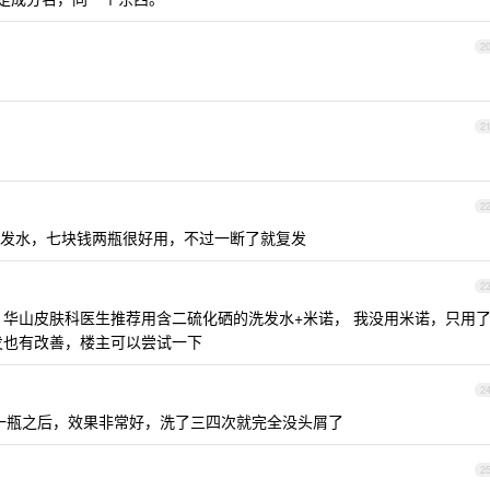
2
2
2
发水，七块钱两瓶很好用，不过一断了就复发
2
脱发，华山皮肤科医生推荐用含二硫化硒的洗发水+米诺， 我没用米诺，只用
脱发也有改善，楼主可以尝试一下
2
去搞了一瓶之后，效果非常好，洗了三四次就完全没头屑了
2