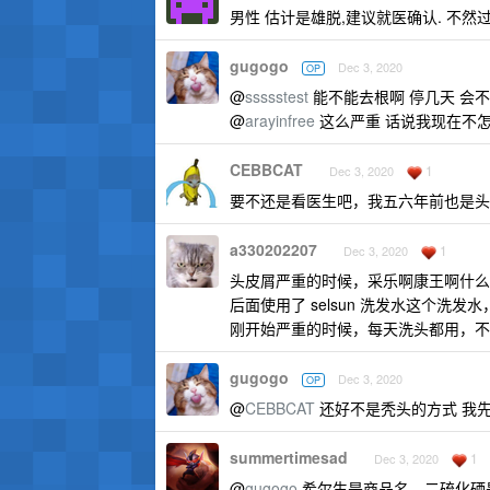
男性 估计是雄脱,建议就医确认. 不然过
gugogo
Dec 3, 2020
OP
@
ssssstest
能不能去根啊 停几天 会
@
arayinfree
这么严重 话说我现在不怎
CEBBCAT
1
Dec 3, 2020
要不还是看医生吧，我五六年前也是头
a330202207
1
Dec 3, 2020
头皮屑严重的时候，采乐啊康王啊什么
后面使用了 selsun 洗发水这个洗发
刚开始严重的时候，每天洗头都用，不
gugogo
Dec 3, 2020
OP
@
CEBBCAT
还好不是秃头的方式 我
summertimesad
1
Dec 3, 2020
@
gugogo
希尔生是商品名，二硫化硒