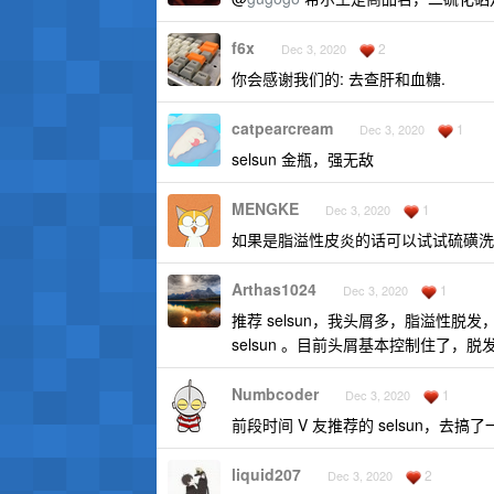
f6x
2
Dec 3, 2020
你会感谢我们的: 去查肝和血糖.
catpearcream
1
Dec 3, 2020
selsun 金瓶，强无敌
MENGKE
1
Dec 3, 2020
如果是脂溢性皮炎的话可以试试硫磺洗
Arthas1024
1
Dec 3, 2020
推荐 selsun，我头屑多，脂溢性
selsun 。目前头屑基本控制住了，
Numbcoder
1
Dec 3, 2020
前段时间 V 友推荐的 selsun，
liquid207
2
Dec 3, 2020