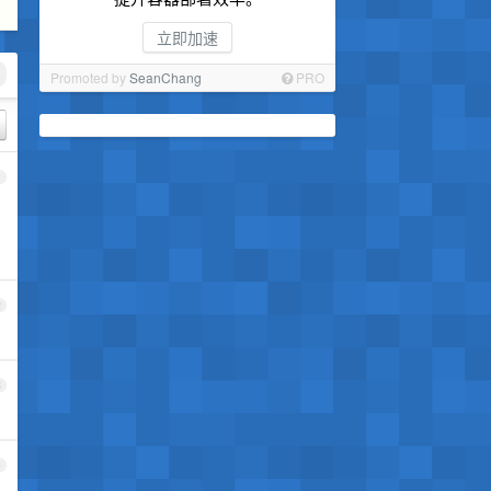
立即加速
Promoted by
SeanChang
PRO
1
2
3
4