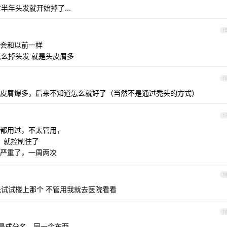
半年头发就开始掉了...
1
不会和以前一样
么掉头发 就是头皮屑多
1
皮屑爆多，后来不知道怎么就好了（当然不是通过秃头的方式）
1
都用过，不太管用，
水，就控制住了
严重了，一周两次
1
先试试楼上那个 不管用我就去医院看看
1
是成分名，同一个东西。