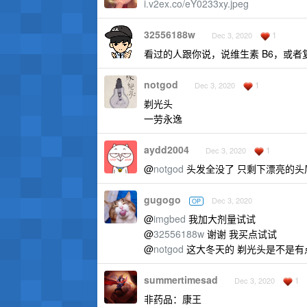
i.v2ex.co/eY0233xy.jpeg
32556188w
1
Dec 3, 2020
看过的人跟你说，说维生素 B6，或者复
notgod
1
Dec 3, 2020
剃光头
一劳永逸
aydd2004
1
Dec 3, 2020
@
notgod
头发全没了 只剩下漂亮的头
gugogo
Dec 3, 2020
OP
@
imgbed
我加大剂量试试
@
32556188w
谢谢 我买点试试
@
notgod
这大冬天的 剃光头是不是有
summertimesad
1
Dec 3, 2020
非药品：康王