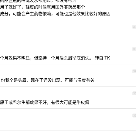
药品蓝瓶的啥洗发水都用过，都没有根治
用了就好了，轻度的时候就用国外非药品那个
成分，可能会产生药物依赖，可能也是他效果比较好的原因
3
3
个月效果不明显，但坚持一个月后头屑彻底消失。 转自 TK
3
二三月份我全是头屑，现在了还没出现，可能与温度有关
3
康王或希尔生都效果不好，有很大可能是牛皮癣
3