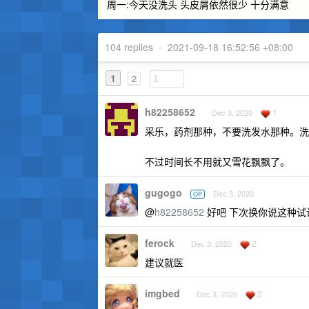
周一:今天没洗头 头皮屑依然很少 十分满意
104 replies
•
2021-09-18 16:52:56 +08:00
1
2
h82258652
1
Dec 3, 2020
采乐，药剂那种，不要洗发水那种。洗
不过时间长不用就又雪花飘飘了。
gugogo
Dec 3, 2020
OP
@
h82258652
好吧 下次换你说这种试
ferock
2
Dec 3, 2020
建议就医
imgbed
2
Dec 3, 2020