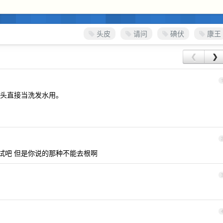
头皮
请问
碘伏
康王
❮
❯
头直接当洗发水用。
试吧 但是你说的那种不能去根啊