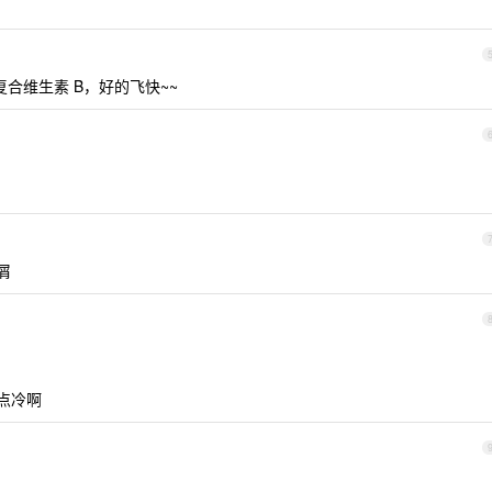
合维生素 B，好的飞快~~
屑
点冷啊