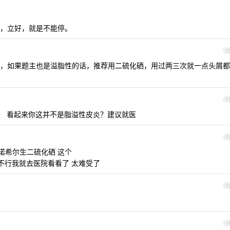
，立好，就是不能停。
1
，如果题主也是溢脂性的话，推荐用二硫化硒，用过两三次就一点头屑都
1
。 看起来你这并不是脂溢性皮炎？建议就医
1
赛诺希尔生二硫化硒 这个
不行我就去医院看看了 太难受了
1
1