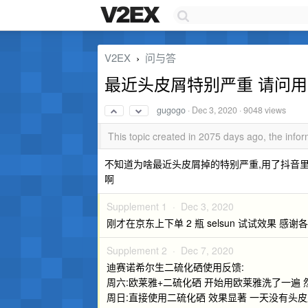
V2EX
问与答
›
最近头皮屑特别严重 请问
gugogo
·
Dec 3, 2020
· 9048 views
This topic created in 2075 days ago, the inf
不知道为啥最近头皮屑掉的特别严重,用了抖音里
啊
Supplement 1 ·
Dec 3, 2020
刚才在京东上下单 2 瓶 selsun 试试效果 感
Supplement 2 ·
Dec 7, 2020
迪赛诺希尔生二硫化硒使用反馈:
周六:欧莱雅+二硫化硒 开始用欧莱雅洗了一遍
周日:直接使用二硫化硒 效果显著 一天没有头