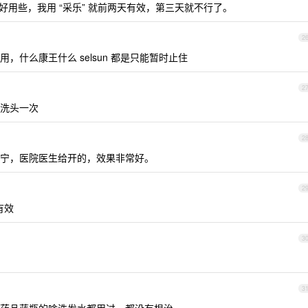
乐” 好用些，我用 “采乐” 就前两天有效，第三天就不行了。
2
什么康王什么 selsun 都是只能暂时止住
2
洗头一次
2
宁，医院医生给开的，效果非常好。
2
有效
3
3