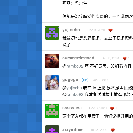
药品：希尔生
俩都是治疗脂溢性皮炎的，一周洗两次
yujinchn
2
Dec 3, 2020
我最初也是头屑很多，去查了很多资料
没了
summertimesad
1
Dec 3, 2020
@
rambo92
啊 不好意思，没细看内容
gugogo
Dec 3, 2020
OP
@
yujinchn
我在 tb 上搜 是不是叫迪
@
rambo92
我准备试试楼上推荐那款 
ssssstest
1
Dec 3, 2020
两个室友都在用康王，他们说挺好用的
arayinfree
1
Dec 3, 2020