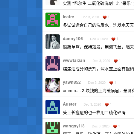
实测 “希尔生 二氧化硫洗剂” 比 “采
leafre
1
Dec 3, 2020
多试试适合自己的洗发水，洗发水天天用，
danny106
1
Dec 3, 2020
很简单啊，保持短发，用海飞丝，隔天
wwwtarzan
1
Dec 3, 2020
煤焦油成分的洗剂，深水宝上面有银硝
yawn852
1
Dec 3, 2020
emmm.... 2 块钱的上海硫磺皂，亲测
Auster
1
Dec 3, 2020
头上长痘痘的也一样用二硫化硒吗
wangsyi13
1
Dec 3, 2020