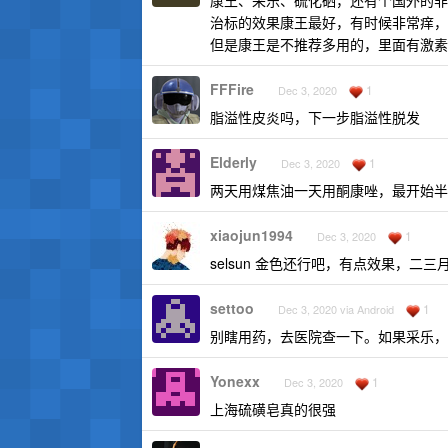
康王、采乐、硫化硒，还有个国外的非
治标的效果康王最好，有时候非常痒，
但是康王是不推荐多用的，里面有激素
FFFire
1
Dec 3, 2020
脂溢性皮炎吗，下一步脂溢性脱发
Elderly
1
Dec 3, 2020
两天用煤焦油一天用酮康唑，最开始半
xiaojun1994
1
Dec 3, 2020
selsun 金色还行吧，有点效果，
settoo
1
Dec 3, 2020 via Android
别瞎用药，去医院查一下。如果采乐，
Yonexx
1
Dec 3, 2020
上海硫磺皂真的很强