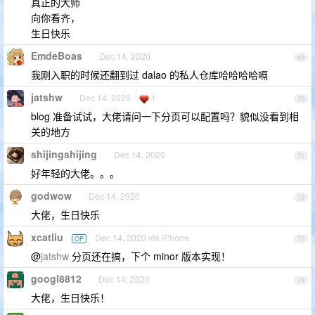
真正的大师
向你看齐，
生日快乐
EmdeBoas
Dec 14, 2020
69
我刚入职的时候还翻到过 dalao 的私人仓库哈哈哈哈嗝
jatshw
Dec 14, 2020
1
70
blog 准备试试，大佬请问一下分页可以配置吗？貌似没看到相
关的地方
shijingshijing
Dec 14, 2020
71
好年轻的大佬。。。
godwow
Dec 14, 2020
72
大佬，生日快乐
xcatliu
Dec 14, 2020 via iPhone
OP
73
@
jatshw
分页还在搞，下个 minor 版本实现！
googl8812
Dec 14, 2020
74
大佬，生日快乐！