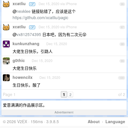
xcatliu
Dec 15, 2020 via iPhone
OP
96
@
nexklee
链接贴错了，应该是这个
https://github.com/xcatliu/pagic
xcatliu
Dec 15, 2020 via iPhone
OP
97
@
vx812574395
日本吧，因为有二次元😝
kunkunzhang
Dec 15, 2020
98
大佬生日快乐，引路人
g0thic
Dec 15, 2020
99
大佬生日快乐
howencilx
Dec 15, 2020
100
生日快乐，酸了
Page 1
1
of 2
2
爱意满满的作品展示区。
Advertisement
© 2026 V2EX · 156ms · 3.9.8.5
About
·
Language