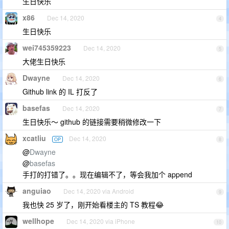
生日快乐
x86
Dec 14, 2020
4
生日快乐
wei745359223
Dec 14, 2020
5
大佬生日快乐
Dwayne
Dec 14, 2020
6
Github link 的 IL 打反了
basefas
Dec 14, 2020
7
生日快乐～ github 的链接需要稍微修改一下
xcatliu
Dec 14, 2020
OP
8
@
Dwayne
@
basefas
手打的打错了。。现在编辑不了，等会我加个 append
anguiao
Dec 14, 2020 via Android
9
我也快 25 岁了，刚开始看楼主的 TS 教程😂
wellhope
Dec 14, 2020 via iPhone
10