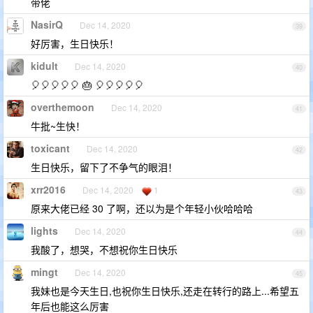
带佬
NasirQ
Dec 14, 2020
39
好厉害，生日快乐！
kidult
Dec 14, 2020
40
🎈🎈🎈🎈🎈 🎂 🎈🎈🎈🎈🎈
overthemoon
Dec 14, 2020
41
牛批~生快！
toxicant
Dec 14, 2020
42
生日快乐，留下了不争气的眼泪！
xrr2016
Dec 14, 2020
1
43
原来大佬已经 30 了啊，还以为是个年轻小伙哈哈哈
lights
Dec 14, 2020
44
我酸了，想哭，不想祝你生日快乐
mingt
Dec 14, 2020
45
我妹也是今天生日,也祝你生日快乐,还走在转行的路上...希望五
年后也能这么厉害