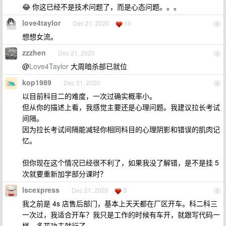
😂 你这已经不是技术问题了，而是心态问题。。。
love4taylor
Dec 21, 2020
10
2
想想女流。
zzzhen
Dec 21, 2020
3
@
Love4Taylor
大周暗杀部已就位
kop1989
Dec 21, 2020
4
以目前科目二的难度，一次过确实概率小。
但从你的描述上看，我感觉主要还是心理问题。我建议拉长考试
间隔。
因为拉长考试间隔能减轻你相同科目的心理阴影和错误的肌肉记
忆。
但你现在这个情况已经很不利了，如果我没了解错，是不是挂 5
次就要重新加学部分课时？
lscexpress
Dec 21, 2020
3
5
我之前是 4s 店售后部门，基本上天天都在厂区开车。科二科三
一次过，我适合开车？我只是工作的时候有车开，就跟写代码一
样，多花功夫就行了。