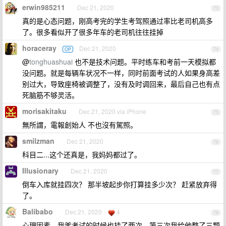
erwin985211
Dec 21, 2020
73
真的是心态问题，刚高考完的学生考驾照通过率比老司机高多
了。很多看似开了很多年车的老司机往往挂掉
horaceray
Dec 21, 2020
OP
74
@
tonghuashuai
也不是技术问题。平时练车和考前一天模拟都
没问题。就是每辆车状况不一样，同时前面考试的人如果身高差
别过大，导致座椅被调整了，没有及时调回来，最后自己也有点
死脑筋不够灵活。
morisakitaku
Dec 21, 2020 via iPhone
75
無所謂，電報創始人 不也沒有駕照。
smilzman
Dec 21, 2020
76
科目二...这个还真是，我妈妈都过了。
Illusionary
Dec 21, 2020
77
倒车入库就挂四次？ 那半坡起步你打算挂多少次？ 赶紧放弃得
了。
Balibabo
Dec 21, 2020
4
78
心理因素，我爹考试的时候也挂了两次，第三次我给他整了三颗