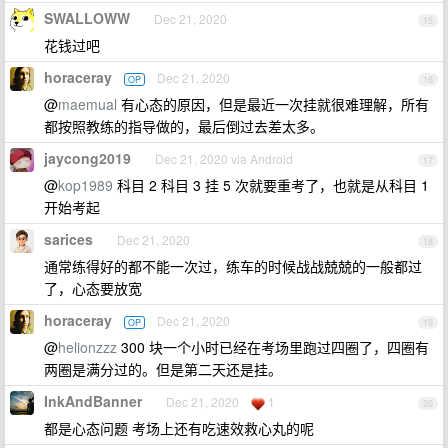
SWALLOWW
Dec 21, 2020
15
花钱过吧
horaceray
Dec 21, 2020
OP
16
@
maemual
有心态的原因，但是最近一次挂就很难理解，所有
都按照教练的指导做的，最后倒过去差太多。
jaycong2019
Dec 21, 2020 via Android
17
@
kop1989
科目 2 科目 3 挂 5 次就要重考了，也就是从科目 1
开始考起
sarices
Dec 21, 2020
18
通常练得好的都不能一次过，练车的时候战战兢兢的一般都过
了，心态要放宽
horaceray
Dec 21, 2020
OP
19
@
helionzzz
300 块一个小时已经在考场里跑过四圈了，四圈有
两圈是满分过的。但是第二天还是挂。
InkAndBanner
Dec 21, 2020
1
20
都是心态问题 考场上还有吃速效救心丸的呢