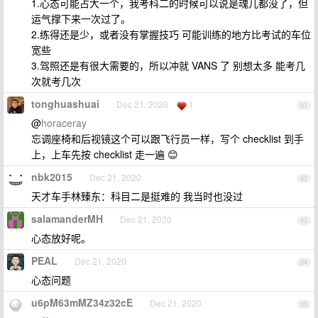
1.心态可能占大一个，我考科二的时候可以说是魂儿都没了，但
运气撑下来一次过了。
2.练得还是少，或者没有掌握技巧 可能训练的地方比考试的车位
宽些
3.驾照还是有很大需要的，所以冲就 VANS 了 别想太多 能考几
次就考几次
tonghuashuai
Dec 21, 2020
1
81
@
horaceray
忘调座椅和后视镜这个可以跟飞行员一样，写个 checklist 到手
上，上车先按 checklist 走一遍 😊
nbk2015
Dec 21, 2020
82
天才车手林臻东：科目二是挺难的 我当时也没过
salamanderMH
Dec 21, 2020
83
心态放好呢。
PEAL
Dec 21, 2020
84
心态问题
u6pM63mMZ34z32cE
Dec 21, 2020
85