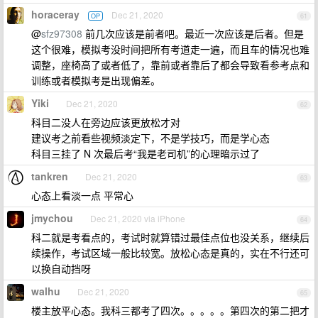
horaceray
Dec 21, 2020
OP
61
@
sfz97308
前几次应该是前者吧。最近一次应该是后者。但是
这个很难，模拟考没时间把所有考道走一遍，而且车的情况也难
调整，座椅高了或者低了，靠前或者靠后了都会导致看参考点和
训练或者模拟考是出现偏差。
Yiki
Dec 21, 2020
62
科目二没人在旁边应该更放松才对
建议考之前看些视频淡定下，不是学技巧，而是学心态
科目三挂了 N 次最后考“我是老司机”的心理暗示过了
tankren
Dec 21, 2020
63
心态上看淡一点 平常心
jmychou
Dec 21, 2020 via iPhone
64
科二就是考看点的，考试时就算错过最佳点位也没关系，继续后
续操作，考试区域一般比较宽。放松心态是真的，实在不行还可
以换自动挡呀
walhu
Dec 21, 2020
65
楼主放平心态。我科三都考了四次。。。。。第四次的第二把才