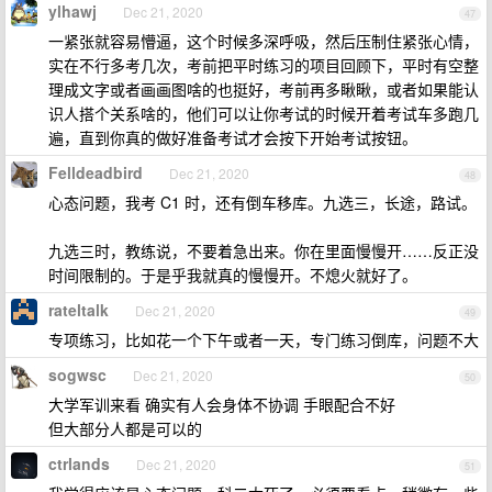
ylhawj
Dec 21, 2020
47
一紧张就容易懵逼，这个时候多深呼吸，然后压制住紧张心情，
实在不行多考几次，考前把平时练习的项目回顾下，平时有空整
理成文字或者画画图啥的也挺好，考前再多瞅瞅，或者如果能认
识人搭个关系啥的，他们可以让你考试的时候开着考试车多跑几
遍，直到你真的做好准备考试才会按下开始考试按钮。
Felldeadbird
Dec 21, 2020
48
心态问题，我考 C1 时，还有倒车移库。九选三，长途，路试。
九选三时，教练说，不要着急出来。你在里面慢慢开……反正没
时间限制的。于是乎我就真的慢慢开。不熄火就好了。
rateltalk
Dec 21, 2020
49
专项练习，比如花一个下午或者一天，专门练习倒库，问题不大
sogwsc
Dec 21, 2020
50
大学军训来看 确实有人会身体不协调 手眼配合不好
但大部分人都是可以的
ctrlands
Dec 21, 2020
51