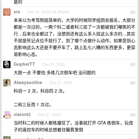
是的
xtx
Dec 21, 2020 via iPhone
86
本来以为考驾照挺简单的，大学的时候同学组团去报名，大部分
都是一次过的，一两个科二或者科三挂了一次都被我们嘲笑的不
行…后来也全都过了，没想到还有这么多人挂这么多次的…其实
不就是死记点位不就行了，到了哪个点做什么动作，如果受到心
态影响这么大还是不要开车了，路上乱七八糟的东西更多，更容
易影响心态。
GopherTT
Dec 21, 2020
87
大胆一点 不要怕 多练几次倒车吧 没问题的
Alwaysonline
Dec 21, 2020
88
科目一 2 次，科目四 2 次。
二和三反而 1 次过。
viator42
Dec 21, 2020
89
当时科二的时候人都练魔怔了，没事就打开 GTA 练倒车，玩侄
子的遥控车的时候总想着往簸箕里倒