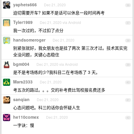
yaphets666
Dec 21, 2020
36
迫切需要开车? 如果不是话可以休息一段时间再考
Tyler1989
Dec 21, 2020 via Android
37
我一次过的，不过扣了点分
handsomeroger
Dec 21, 2020
38
别紧张就好，我女朋友也是挂了两次 第三次才过。技术其实完
全没问题，关键心态稳住
bgm004
Dec 21, 2020 via Android
39
是不是考场练的少?我科目二在考场练了 3 天。
Mars2333
Dec 21, 2020
40
考五次的路过。。。交的补考费比驾校报名费还多
sanqian
Dec 21, 2020
41
心态问题吧。科三的话你会怀疑人生
he110comex
Dec 21, 2020
42
一字诀：慢