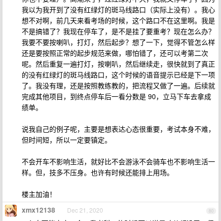
我以为我开到了没有红绿灯的斑马线路口（实际上没有）。我心
想不对啊，前几天来看考场的时候，这个路口不在这里啊。我是
不是搞错了？我现在停车了，是不是挂了要重考？现在怎么办？
我要不要按喇叭，打灯，然后起步？想了一下，觉得不管怎么样
还是要按照正常的起步规范来做，哪怕错了，还可以考第二次
呢。然后重复一遍打灯，按喇叭，然后继续走，很快就到了真正
的没有红绿灯的斑马线路口，这个时候的语音提示已经是下一项
了。我没有理，还是按照教练教的，把流程又做了一遍。后续就
完成其他项目，到终点停车后一看分数是 90，立马下车去拿成
绩单。
说我自己的例子呢，主要是想表达心态很重要，考试本身不难，
但时间短，所以一定要镇定。
不会开车不影响生活，就好比不会游泳不会骑车也不影响生活一
样。但，技多不压身。也许有时候还能排上用场。
楼主加油！
xmx12138
Dec 21, 2020
80