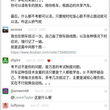
你可以请有车的朋友，陪你练车，租路边的共享汽车。
最后，什么都不考都可以活，只要按时吃饭心脏不停止跳动就可
以活。咋这么娇气呢
across
Dec 21, 2020
6
我也在倒车挂过一次。自己画了倒车路线图，以及各种情况下的
应对，强行记了一遍。
就是这篇中间那个图····
https://www.douban.com/note/739892002/
digitv
Dec 21, 2020
1
7
考不过不是你的问题，是万恶的考试制度问题。
开车这种低技术含量的活只要是个人都能学会，lz 不用怀疑自
己，不用每次去练车，多考几次就过了，主要是减轻心理负担。
实在不行就换自动挡。。。
jjianwen68
Dec 21, 2020
8
@
Love4Taylor
这是什么梗
luffysup
Dec 21, 2020
9