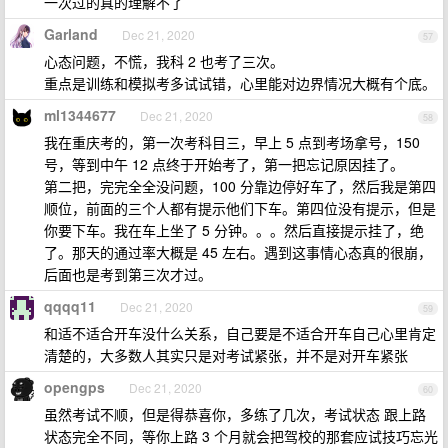
一次过的真的理解不了
Garland
Dec 21, 2020
57
心态问题，不慌，我科 2 也考了三次。
重点是训练和模拟考多试试错，心里能对边界情况大概有个底。
ml1344677
Dec 21, 2020
58
我在重庆考的，第一次考科目三，早上 5 点到考场拿号，150
号，等到中午 12 点终于开始考了，第一把忘记原因挂了。
第二把，完完全全没问题，100 分靠边停好车了，然后我是第四
顺位，前面的三个人都有提示他们下车。第四位没有提示，但是
你要下车。我在车上坐了 5 分钟。。。然后直接提示挂了，绝
了。那天的通过率大概是 45 左右。遇到这事情心态真的很崩，
后面也是考到第三次才过。
qqqq11
Dec 21, 2020
59
和适不适合开车没什么关系，自己要是不适合开车自己心里肯定
清楚的，大多数人其实只是对考试紧张，并不是对开车紧张
opengps
Dec 21, 2020
60
虽然考试不顺，但是得恭喜你，多练了几次，考试状态 跟上路
状态完全不同，等你上路 3 个月就会把驾校的那套应试技巧忘光