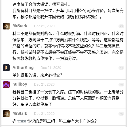
速度快了会放大错误，很容易挂。
我所有科目都是一把过，开车可以用非常小心来评价，每次练完
车，教练都是让我开车回去的（我们住得比较近）。
MrStark
Dec 21, 2020
43
科二不是都有规则的么，什么时候打满、什么时候回正、什么时
候停车、方向盘十二点钟方向沿着什么线走、等等，这些都是有
严格的点位的吧，莫非你们驾校不教这些的么？科二我感觉还
行，我考试时是不去想会不会压线会不会不及格之类的，完全是
按照教练教的点位操作，一把满分过。
ArthurKing
Dec 21, 2020
44
单纯紧张的话，来片心得安？
nullboy
Dec 21, 2020
45
我科目二也挂了一次倒车入库。练车的时候稳的很，一上考场分
分钟就挂了，搞得我一脸懵逼。总结下来原因是座椅没有调整
好，车没入库就停车了
MrStark
Dec 21, 2020
46
@
resist
你说的是科三吧，科二会有大卡车的么？