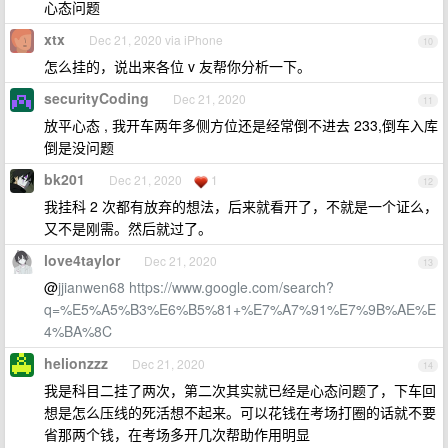
心态问题
xtx
Dec 21, 2020 via iPhone
10
怎么挂的，说出来各位 v 友帮你分析一下。
securityCoding
Dec 21, 2020
11
放平心态 , 我开车两年多侧方位还是经常倒不进去 233,倒车入库
倒是没问题
bk201
Dec 21, 2020
1
12
我挂科 2 次都有放弃的想法，后来就看开了，不就是一个证么，
又不是刚需。然后就过了。
love4taylor
Dec 21, 2020
13
@
jjianwen68
https://www.google.com/search?
q=%E5%A5%B3%E6%B5%81+%E7%A7%91%E7%9B%AE%E
4%BA%8C
helionzzz
Dec 21, 2020
14
我是科目二挂了两次，第二次其实就已经是心态问题了，下车回
想是怎么压线的死活想不起来。可以花钱在考场打圈的话就不要
省那两个钱，在考场多开几次帮助作用明显