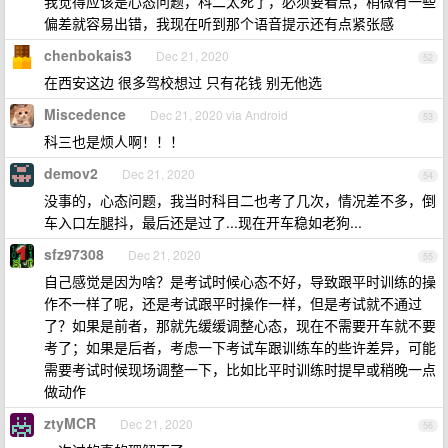
我觉得应该是心态问题，科二太死了，必须要看点，稍微有一些
偏差就容易出错，我现在听到那个语音提示还有点紧张感
chenbokais3
Dec 21, 2020
52
在西安这边 很多驾校想过 只有花钱 别无他选
Miscedence
Dec 21, 2020 via Android
53
科三也是烦人啊！！！
demov2
Dec 21, 2020
54
没事的，心态问题，我当时科目二也考了几次，情况差不多，倒
车入口左腿抖，最后还是过了...现在开车稳如老狗...
sfz97308
Dec 21, 2020
55
自己感觉是因为啥？是考试时候心态不好，导致跟平时训练的操
作不一样了呢，还是考试跟平时操作一样，但是考试就不通过
了？如果是前者，那就先缓缓调整心态，现在不需要开车就不要
考了；如果是后者，考虑一下考试车跟训练车的些许差异，可能
需要考试时候现场调整一下，比如比平时训练时提早或稍晚一点
做动作
ztyMCR
Dec 21, 2020
56