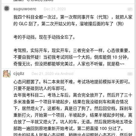
supuwoerc
Dec 21, 2020
67
我四个科目全都一次过，第一次帮同事开车（代驾），就把人家
的 GLC 刮了，第二次开姑父的车，溜坡撞后面的车了（狗）
考的手动挡，现在手动挡全忘了。
考驾照，实际开车，现实开车，三者完全不一样，心态很重要，
不要自我怀疑！当初我考试同班一个大妈，倒库能倒 10 分钟，
奇慢无比，但没把都能够完美过，人家也不听催，就是稳~~
cjq8z
Dec 21, 2020 via Android
68
心态问题罢了。科二本来就不难，考试场地提前模拟半天即可。
只要不是碰到坑人的车即可。
去年我考科目二，考场上车后，离合完全放开了，然后开了三十
多米准备第一个项目半坡起步，结果在我没碰刹车和离合情况
下，居然熄火了。这都有，真是日了狗了。然后回空档，踩刹车
重新打火，开始第一个项目，半坡起步，结果半坡起步时候，离
合放了一半就又熄火了。坑人的车，无语。然后我把场地五项全
部跑一遍回到原地重新开始考试，第二把直接 100 分过了。
同去的好多人就是心态问题，稍微出点问题就心态不行，然后就