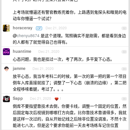
上考场就懵逼还有警官教练兜着你，上路遇到鬼探头和瞎晃的电
动车你懵逼一个试试？
horaceray
Dec 21, 2020
OP
32
@
chenyu8674
是这个道理。驾照确实不是刚需，都是看到身边
的人都有了就觉得自己也得有。
huantime
Dec 21, 2020
33
心态问题，我也是挂过一次，考了两次，多平复下心态。
jamme
Dec 21, 2020
34
放平心态，我当年考科二的时候，第一次的第一把的第一个项目
倒车入库直接就挂了；调整了一下心态（崩溃的边缘），第二把
全程哆嗦着腿，考过了。。。
Sapp
Dec 21, 2020
1
35
倒库不要指望靠技术去倒，你要卡线，调整一个固定的位置，然
后固定每次后视镜到哪哪打方向盘，比你靠技术靠谱得多，我就
是这样一次过的，自从开始记线之后除非位置没调准，不然十次
能进七八次，但是这个要求你能前一天去考场练车记住位置