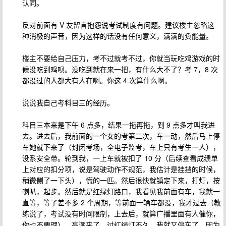
认同。
反对前面有 V 友留言抱怨说考试制度有问题。建议楼主忽略这
种消极的声音，因为这样的话没有任何意义，满满的负能量。
楼主不要给自己压力，考不过就考不过，你就当玩吃鸡游戏的时
候没吃到鸡呗。没吃到就在来一把，有什么大不了？考 7，8 次
都没过的人都大有人在啊。你这 4 次算什么啊。
说说我自己考科目三的经历。
科目三本来是下午 6 点多，结果一拖再拖，到 9 点多才叫我进
去。进去后，我前面的一个女的考第二次，车一动，然后马上停
车她就下来了（封闭考场，全电子监考，车上只有考生一人），
没系安全带。轮到我，一上车就被扣了 10 分（后续查看成绩单
上对应的扣分项，说是驾驶动作不规范，我估计是挂挡的时候，
稍微侧了一下头），慌的一匹。然后很快就镇定下来，打灯，按
喇叭，起步。然后就是红绿灯路口，我看见我前面有车，我就一
直等，等了差不多 2 个周期，等前面一辆车都没，我才过去（教
练说了，考试没有时间限制，上去后，就算广播里面有人催你，
你也不要理）。高潮来了，过红绿灯不久，我就又停车了，因为