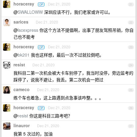
horaceray
Dec 21, 2020
OP
21
@
SWALLOWW
深圳应该不行，我们老家或许可以。
sarices
Dec 21, 2020
22
@
lscexpress
你这个方法不提倡啊，出事了朋友驾照吊销，你自
己也不能考
horaceray
Dec 21, 2020
OP
23
@
bk201
我也这样想，最后一次不过就拉倒吧。
resist
Dec 21, 2020
24
我科目二第一次机会被大卡车别停了，我当时没停，旁边监考的
踩停了，说我不避让，我丢。第二次机会一把过
cameco
Dec 21, 2020
25
练个车也着急，这上路遇到点急事该咋整。。。
horaceray
Dec 21, 2020
OP
26
@
resist
你这是科目三路考吧？
linauror
Dec 21, 2020
27
我第 5 次过的，加油