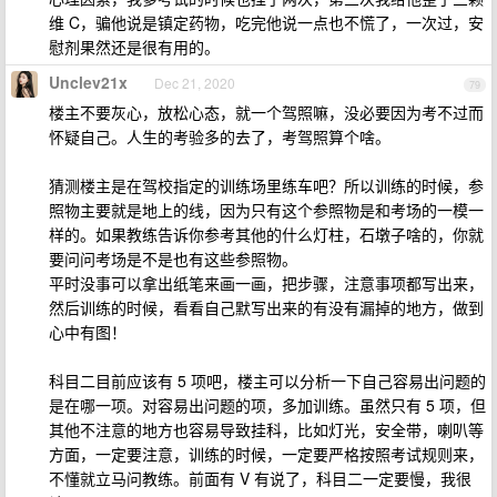
维 C，骗他说是镇定药物，吃完他说一点也不慌了，一次过，安
慰剂果然还是很有用的。
Unclev21x
Dec 21, 2020
79
楼主不要灰心，放松心态，就一个驾照嘛，没必要因为考不过而
怀疑自己。人生的考验多的去了，考驾照算个啥。
猜测楼主是在驾校指定的训练场里练车吧？所以训练的时候，参
照物主要就是地上的线，因为只有这个参照物是和考场的一模一
样的。如果教练告诉你参考其他的什么灯柱，石墩子啥的，你就
要问问考场是不是也有这些参照物。
平时没事可以拿出纸笔来画一画，把步骤，注意事项都写出来，
然后训练的时候，看看自己默写出来的有没有漏掉的地方，做到
心中有图！
科目二目前应该有 5 项吧，楼主可以分析一下自己容易出问题的
是在哪一项。对容易出问题的项，多加训练。虽然只有 5 项，但
其他不注意的地方也容易导致挂科，比如灯光，安全带，喇叭等
方面，一定要注意，训练的时候，一定要严格按照考试规则来，
不懂就立马问教练。前面有 V 有说了，科目二一定要慢，我很