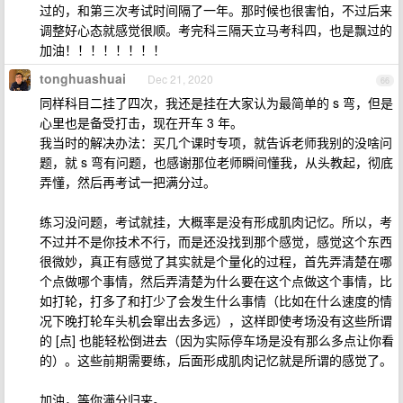
过的，和第三次考试时间隔了一年。那时候也很害怕，不过后来
调整好心态就感觉很顺。考完科三隔天立马考科四，也是飘过的
加油！！！！！！！！
tonghuashuai
Dec 21, 2020
66
同样科目二挂了四次，我还是挂在大家认为最简单的 s 弯，但是
心里也是备受打击，现在开车 3 年。
我当时的解决办法：买几个课时专项，就告诉老师我别的没啥问
题，就 s 弯有问题，也感谢那位老师瞬间懂我，从头教起，彻底
弄懂，然后再考试一把满分过。
练习没问题，考试就挂，大概率是没有形成肌肉记忆。所以，考
不过并不是你技术不行，而是还没找到那个感觉，感觉这个东西
很微妙，真正有感觉了其实就是个量化的过程，首先弄清楚在哪
个点做哪个事情，然后弄清楚为什么要在这个点做这个事情，比
如打轮，打多了和打少了会发生什么事情（比如在什么速度的情
况下晚打轮车头机会窜出去多远），这样即使考场没有这些所谓
的 [点] 也能轻松倒进去（因为实际停车场是没有那么多点让你看
的）。这些前期需要练，后面形成肌肉记忆就是所谓的感觉了。
加油，等你满分归来。