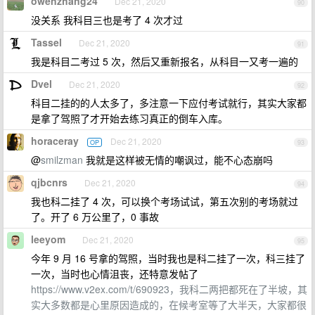
owenzhang24
Dec 21, 2020
90
没关系 我科目三也是考了 4 次才过
Tassel
Dec 21, 2020
91
我是科目二考过 5 次，然后又重新报名，从科目一又考一遍的
Dvel
Dec 21, 2020
92
科目二挂的的人太多了，多注意一下应付考试就行，其实大家都
是拿了驾照了才开始去练习真正的倒车入库。
horaceray
Dec 21, 2020
OP
93
@
smilzman
我就是这样被无情的嘲讽过，能不心态崩吗
qjbcnrs
Dec 21, 2020
94
我也科二挂了 4 次，可以换个考场试试，第五次别的考场就过
了。开了 6 万公里了，0 事故
leeyom
Dec 21, 2020
95
今年 9 月 16 号拿的驾照，当时我也是科二挂了一次，科三挂了
一次，当时也心情沮丧，还特意发帖了
https://www.v2ex.com/t/690923，我科二两把都死在了半坡，其
实大多数都是心里原因造成的，在候考室等了大半天，大家都很