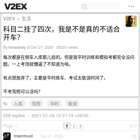
V2EX
生活
›
科目二挂了四次，我是不是真的不适合
开车？
By
horaceray
at Dec 21, 2020 · 26301 views
每次都是在倒车入库那儿挂的。但是我平时训练和模拟考都完全没问
题。一上考场就懵逼了不知道为啥。
有点想放弃了，主要是平时练车、考试太耽误时间了。
不考驾照可以活吗？
入库
驾照
平时
耽误
258 replies
•
2021-01-04 15:37:19 +08:00
Page 1
1
of 3
2
3
maemual
Dec 21, 2020
1