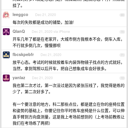
挂了。
leeggco
Dec 21, 2020
69
每次的失败都是成功的铺垫，加油!
QlanQ
Dec 21, 2020 via iPhone
70
开车几年了都是在老家开，大城市侧方我根本不会，倒车入库，
不行就多倒几次，慢慢挪呗
fbcskpebfr
Dec 21, 2020
71
放平心态。考试的时候就按着车内装饰物镜子找点的方式就好。
当然，拿到驾照以后开车，把自己想象成车会好很多。
yanlaz
Dec 21, 2020
72
我也第二次才过，第一次没过是因为紧张压线了，我觉得是练的
少了，第二次好多了。
有一个要注意的地方，科二那些点位，都是建立在你的座椅位置
和姿势的基础上，你要记住你平时练车座椅是什么位置，可以伸
直手臂到方向盘测量，这是我上考场前想到的（上考场前教练让
我们在考场练了两把）