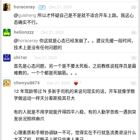
horaceray
Dec 21, 2020
OP
28
@
guisheng
所以才怀疑自己是不是就不适合开车上路。我这心
态确实不行。
helionzzz
Dec 21, 2020
29
@
horaceray
你这就是心态已经发崩了。。建议先缓一段时间，
技术上是没有任何问题的
chi1st
Dec 21, 2020
30
首先是心态问题，另一个是不要太死板，之前教练说程序员是最
难教的，一个个都是死脑筋。。。
chenyu8674
Dec 21, 2020
7
31
12 年驾龄带过 N 多新手司机的来说句现实的话，开车就像学数
学做运动一样天分差距极其巨大
有的人就是不用学就能开得四平八稳，有的人勤学苦练一遇到突
发状况照样麻爪
心理素质和手眼协调缺一不可，觉得实在不行就急流勇退没什么
大不了的，赶鸭子上架只会害人害己