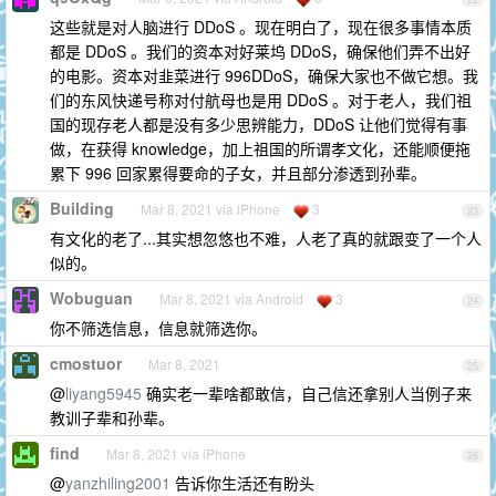
这些就是对人脑进行 DDoS 。现在明白了，现在很多事情本质
都是 DDoS 。我们的资本对好莱坞 DDoS，确保他们弄不出好
的电影。资本对韭菜进行 996DDoS，确保大家也不做它想。我
们的东风快递号称对付航母也是用 DDoS 。对于老人，我们祖
国的现存老人都是没有多少思辨能力，DDoS 让他们觉得有事
做，在获得 knowledge，加上祖国的所谓孝文化，还能顺便拖
累下 996 回家累得要命的子女，并且部分渗透到孙辈。
Building
Mar 8, 2021 via iPhone
3
23
有文化的老了...其实想忽悠也不难，人老了真的就跟变了一个人
似的。
Wobuguan
Mar 8, 2021 via Android
3
24
你不筛选信息，信息就筛选你。
cmostuor
Mar 8, 2021
25
@
liyang5945
确实老一辈啥都敢信，自己信还拿别人当例子来
教训子辈和孙辈。
find
Mar 8, 2021 via iPhone
26
@
yanzhiling2001
告诉你生活还有盼头