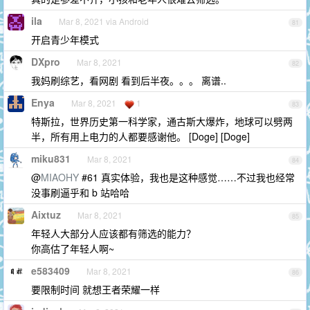
ila
Mar 8, 2021 via Android
81
开启青少年模式
DXpro
Mar 8, 2021
82
我妈刷综艺，看网剧 看到后半夜。。。 离谱..
Enya
Mar 8, 2021
1
83
特斯拉，世界历史第一科学家，通古斯大爆炸，地球可以劈两
半，所有用上电力的人都要感谢他。 [Doge] [Doge]
miku831
Mar 8, 2021
84
@
MIAOHY
#61 真实体验，我也是这种感觉……不过我也经常
没事刷逼乎和 b 站哈哈
Aixtuz
Mar 8, 2021
85
年轻人大部分人应该都有筛选的能力？
你高估了年轻人啊~
e583409
Mar 8, 2021
86
要限制时间 就想王者荣耀一样