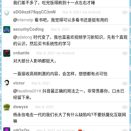
我们差不多了，吃完饭得刷到十一点左右才睡
sDG9xz87SqqCC3mN
Mar 8, 2021 via Android
17
@
internelp
看书吧，我觉得可以多看书还是挺有用的
securityCoding
Mar 8, 2021
18
@
ydatong
时代变了，我也蛮喜欢视频学习新知识，先有个直观
的认识，然后买书系统性的学习
cnbattle
Mar 8, 2021 via Android
19
对大部分人影响都挺大，
一直接收高频刺激的内容，会怎样，想想都有点可怕
victor
Mar 8, 2021
20
@
faustina2018
抖音最正确的用法之一，非常羡慕你，口水已
经留下来。
dswyzx
Mar 8, 2021
21
杨永信电击一代的我们长大了有什么缺陷吗?不要妖魔化互联网
嘛
q9OxQg
Mar 8, 2021 via Android
6
22