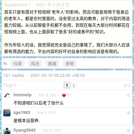
Supplement 1 · 2021 年 3 月 8 日
其实只是有感对于短视频”老年人“的影响，而且可能是局限于我身边
的老年人，都是农村里面的，没有受过太高的教育，对于内容的筛选
能力较弱。从以前智能手机都不会用，到现在每天大部分时间都花在
短视频上面，也从上面获取了很多”好的或者坏的“知识。
作为年轻人的话，我觉得就完全是自己的事情了，我们大部分人应该
都有筛选的能力，平台内容的好坏对自身的影响应该是有限的。
抖音
鸡汤
群离
音带
121 replies
•
2021-03-10 09:22:43 +08:00
Page 1
1
of 2
2
internelp
Mar 8, 2021
31
1
不知道咱们以后老了信什么
zgs1983
Mar 8, 2021
2
是根本没营养.
liyang5945
Mar 8, 2021
3