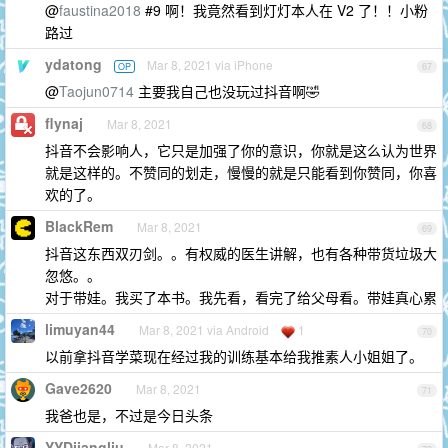
@
faustina2018
#9 啊！我竟然看到灯灯本人在 V2 了！！小粉
路过
ydatong
Mar 8, 2021 via iPhone
OP
67
@
Taojun0714
主要我自己也没玩过抖音啊🤣
flynaj
Mar 8, 2021
68
抖音不会影响人，它只是加强了你的意识，你就是这么认为世界
就是这样的。不赞同的划走，慢慢的就是只能看到你赞同，你喜
欢的了。
BlackRem
Mar 8, 2021
69
抖音这东西双刃剑。。有权威的医生讲解，也有各种带货垃圾大
忽悠。。
对于带娃。我买了本书。我先看，看完了给父母看。带娃真心累
limuyan44
Mar 8, 2021 via Android
1
70
以前拿抖音学菜现在经过我的训练基本给我推素人小姐姐了。
Gave2620
Mar 8, 2021
71
我爸也是，不过是今日头条
YYDjiangliu
Mar 8, 2021