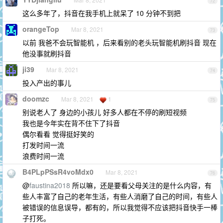
72
这么多年了，抖音在我手机上就呆了 10 分钟不到把
orangeTop
Mar 8, 2021
73
以前 我爸不会玩智能机 ，后来看别的老头玩智能机刷抖音 现在
他没事就刷抖音
ji39
Mar 8, 2021
74
投入产出的事儿
doomzc
Mar 8, 2021
1
75
别说老人了 身边的小孩儿 好多人都在不停的刷短视频
我也是今年实在背不住下了抖音
偶尔看看 觉得挺好笑的
打发时间一流
浪费时间一流
B4PLpPSsR4voMdx0
Mar 8, 2021
76
@
faustina2018
所以嘛，还是要看父母关注的是什么内容，有
些人丰富了自己的老年生活，有些人消磨了自己的时间，有些人
被错误的信息误导，都有的，所以我觉得不应该把抖音快手一棒
子打死。