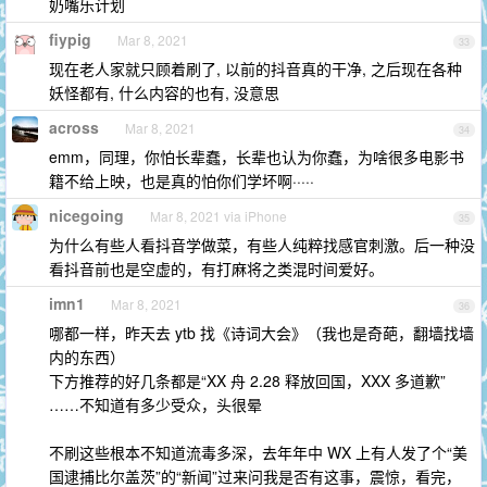
奶嘴乐计划
fiypig
Mar 8, 2021
33
现在老人家就只顾着刷了, 以前的抖音真的干净, 之后现在各种
妖怪都有, 什么内容的也有, 没意思
across
Mar 8, 2021
34
emm，同理，你怕长辈蠢，长辈也认为你蠢，为啥很多电影书
籍不给上映，也是真的怕你们学坏啊·····
nicegoing
Mar 8, 2021 via iPhone
35
为什么有些人看抖音学做菜，有些人纯粹找感官刺激。后一种没
看抖音前也是空虚的，有打麻将之类混时间爱好。
imn1
Mar 8, 2021
36
哪都一样，昨天去 ytb 找《诗词大会》（我也是奇葩，翻墙找墙
内的东西）
下方推荐的好几条都是“XX 舟 2.28 释放回国，XXX 多道歉”
……不知道有多少受众，头很晕
不刷这些根本不知道流毒多深，去年年中 WX 上有人发了个“美
国逮捕比尔盖茨”的“新闻”过来问我是否有这事，震惊，看完，