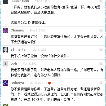
jessun1990
Mar 8, 2021
47
一样的，就像我们从小收到的教育 /宣传 /宣讲一样，每天耳濡
目染就被影响，甚至说是洗脑。
这就是为啥 D 要管媒体。
Chaning
Mar 8, 2021
48
感觉有自己爱好的，生活比较丰富快乐的，才不会去刷抖音，才
不会沉迷这些软件
e1nher1ar
Mar 8, 2021
49
我手机上除了微信，没有任何社交软件……
ooh
Mar 8, 2021
50
我老家回去刷了刷，附近老年人玩得⑥得一笔，拍得还可以，有
种感觉我拍不一定有部分人拍得好
rodneya
Mar 8, 2021
3
51
你不爱看是因为你看过了这些，这些东西对老一辈还是很新奇
的，乍一看就觉得还挺有道理的，但咱们早在网络刚兴起时就都
看过了，在过 10 多年 ，他们也就不爱看了。