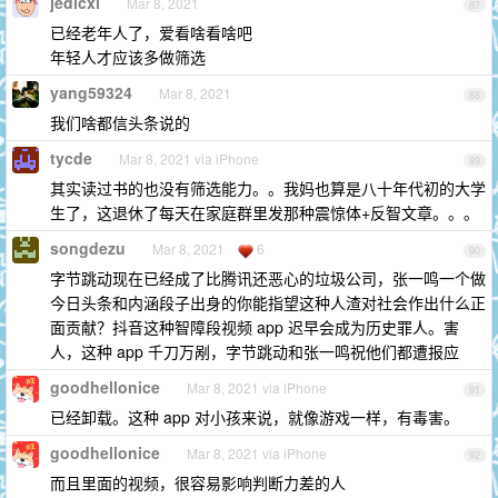
jedicxl
Mar 8, 2021
87
已经老年人了，爱看啥看啥吧
年轻人才应该多做筛选
yang59324
Mar 8, 2021
88
我们啥都信头条说的
tycde
Mar 8, 2021 via iPhone
89
其实读过书的也没有筛选能力。。我妈也算是八十年代初的大学
生了，这退休了每天在家庭群里发那种震惊体+反智文章。。。
songdezu
Mar 8, 2021
6
90
字节跳动现在已经成了比腾讯还恶心的垃圾公司，张一鸣一个做
今日头条和内涵段子出身的你能指望这种人渣对社会作出什么正
面贡献？抖音这种智障段视频 app 迟早会成为历史罪人。害
人，这种 app 千刀万剐，字节跳动和张一鸣祝他们都遭报应
goodhellonice
Mar 8, 2021 via iPhone
91
已经卸载。这种 app 对小孩来说，就像游戏一样，有毒害。
goodhellonice
Mar 8, 2021 via iPhone
92
而且里面的视频，很容易影响判断力差的人