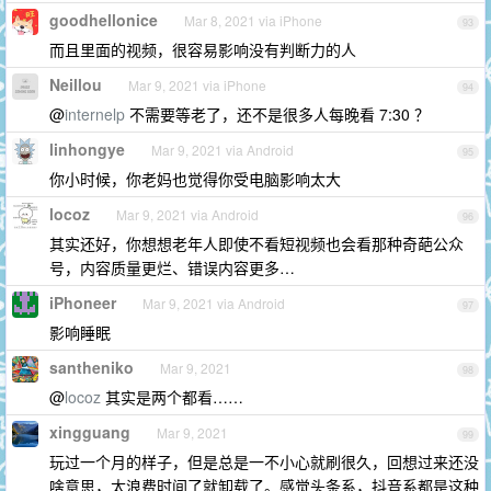
goodhellonice
Mar 8, 2021 via iPhone
93
而且里面的视频，很容易影响没有判断力的人
Neillou
Mar 9, 2021 via iPhone
94
@
internelp
不需要等老了，还不是很多人每晚看 7:30 ？
linhongye
Mar 9, 2021 via Android
95
你小时候，你老妈也觉得你受电脑影响太大
locoz
Mar 9, 2021 via Android
96
其实还好，你想想老年人即使不看短视频也会看那种奇葩公众
号，内容质量更烂、错误内容更多…
iPhoneer
Mar 9, 2021 via Android
97
影响睡眠
santheniko
Mar 9, 2021
98
@
locoz
其实是两个都看……
xingguang
Mar 9, 2021
99
玩过一个月的样子，但是总是一不小心就刷很久，回想过来还没
啥意思，太浪费时间了就卸载了。感觉头条系，抖音系都是这种