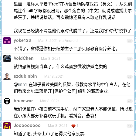
里面一堆洋人举着"Free"在抗议当地防疫政策（英文），从头到
尾连个 bill 字眼都没出现，那个旁白的（中文）就说成逮捕比尔
盖茨了，睁眼说瞎话，再次震惊还真有人敢这样乱说话
我现在已经搞不清是他们跟时代脱节了，还是我跟“时代”脱节了
yoke123
Mar 8, 2021 via Android
37
不错了，省得逼你相亲结婚生子二胎买房教育医疗养老。
VoidChen
Mar 8, 2021
38
就怕恶搞视频当真了，什么鸡蛋放微波炉煮之类的
szdubinbin
Mar 8, 2021
39
@
imn1
在知乎看过美国的反智，低教育水平的中年白人，在他
们看来比尔盖茨是开 [保护伞公司] 级别的邪恶企业。
brucewar
Mar 8, 2021
40
我们保证在小孩面前不玩手机，然而家里老人不能保证，所以现
在小孩大部分都喜欢玩手机，看抖音，悲哀！
Jooooooooo
Mar 8, 2021
1
41
知道了吧, 头条上市了记得买他家股票.