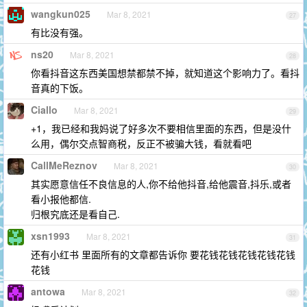
wangkun025
Mar 8, 2021
27
有比没有强。
ns20
Mar 8, 2021
28
你看抖音这东西美国想禁都禁不掉，就知道这个影响力了。看抖
音真的下饭。
Ciallo
Mar 8, 2021
29
+1，我已经和我妈说了好多次不要相信里面的东西，但是没什
么用，偶尔交点智商税，反正不被骗大钱，看就看吧
CallMeReznov
Mar 8, 2021
30
其实愿意信任不良信息的人,你不给他抖音,给他震音,抖乐,或者
看小报他都信.
归根究底还是看自己.
xsn1993
Mar 8, 2021
31
还有小红书 里面所有的文章都告诉你 要花钱花钱花钱花钱花钱
花钱
antowa
Mar 8, 2021
32