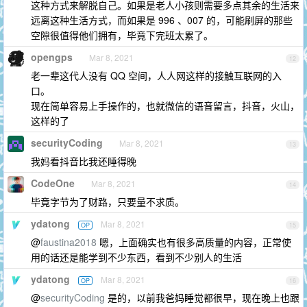
这种方式来解脱自己。如果是老人小孩则需要多点其余的生活来
远离这种生活方式，而如果是 996 、007 的，可能刷屏的那些
空隙很值得他们拥有，毕竟下完班太累了。
opengps
Mar 8, 2021
12
老一辈这代人没有 QQ 空间，人人网这样的接触互联网的入
口。
现在简单容易上手操作的，也就微信的语音留言，抖音，火山，
这样的了
securityCoding
Mar 8, 2021
13
我妈看抖音比我还睡得晚
CodeOne
Mar 8, 2021
14
毕竟字节为了财路，只要量不求质。
ydatong
Mar 8, 2021
OP
15
@
faustina2018
嗯，上面确实也有很多高质量的内容，正常使
用的话还是能学到不少东西，看到不少别人的生活
ydatong
Mar 8, 2021
OP
16
@
securityCoding
是的，以前我爸妈睡觉都很早，现在晚上也跟