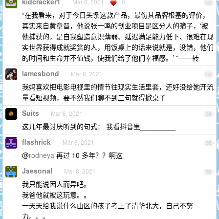
kidcracker1
Mar 8, 2021
10
52
“在我看来，对于今日头条这款产品，最伤其品牌根基的评价，
其实来自黄章晋，他说张一鸣的创业项目是区分人的筛子，‘被
他捕获的，是自我塑造意识薄弱、延迟满足能力低下、很难在现
实世界获得成就奖赏的人，用饭桌上的话来说就是，没错，他们
的时间和生命并不值钱，使我们给了他们幸福感。’ ”——转
lamesbond
Mar 8, 2021
53
我妈喜欢把电影电视里的情节往现实生活里套，还好没给她开流
量看短视频，要不然我们聊不到三句就得掀桌子
Suits
Mar 8, 2021
54
这几年最讨厌听到的句式： 我看抖音里_________
flashrick
Mar 8, 2021
55
@
rodneya
再过 10 多年？？啊这
Jaesonal
Mar 8, 2021
56
我只能说因人而异吧。
我爸他就被这玩意。。
一天天给我说什么山区的孩子考上了清华北大，自己不努
力。。。