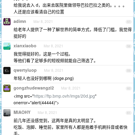
给我说去入 d，出来去医院里做领导巴拉巴拉之类的。。。。
人还是应该看清自己的位置
adimn
Mar 8, 2021
57
给老年人提供了一种了解世界的简单方式，降低了门槛，我觉得
挺好的
xianxiaobo
Mar 8, 2021
58
我觉得挺好的，这是一个过程。
等他们看了足够多的短视频就能自己筛选了。
qwertyiuop
Mar 8, 2021
59
年轻人也没好到哪啊 (doge.png)
gongzhudewangzi2
Mar 8, 2021
60
<img src="
https://ftp.bmp.ovh/imgs/20d.jpg
"
onerror="alert(44444)">
MIAOHY
Mar 8, 2021
61
前几年还没感觉到，这两年是真的太明显了。
吃饭、泡脚、睡觉前，家里所有人都是抱着手机刷抖音或者快
手。