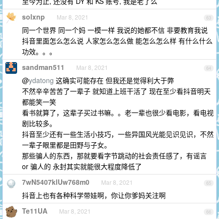
至今为止, 还没有 DY 和 KS 账号, 我是老了么
solxnp
Mar 8, 2021
63
同一个世界 同一个妈 一模一样 我说的她都不信 非要教育我说
抖音里面怎么怎么说 人家怎么怎么做 能怎么怎么样 有什么什么
功效。。。
sandman511
Mar 8, 2021
64
@
ydatong
这确实可能存在 但我还是觉得利大于弊
不然辛辛苦苦了一辈子 就知道上班干活了 现在至少看抖音明天
都能笑一笑
看书就算了，这辈子买过书嘛。。老一辈也很少看电影，看电视
剧比较多。
抖音至少还有一些生活小技巧，一些异国风光能见识见识，不然
一辈子眼里都是田野与子女。
那些骗人的东西，那就要看字节跳动的社会责任感了，有谣言
or 骗人的 永封其实就能很大程度降低了
7wN5407klUw768m0
Mar 8, 2021
65
抖音上也有各种科学带娃啊，你让你爹妈关注啊
Te11UA
Mar 8, 2021
66