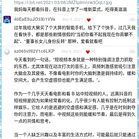
https://i.loli.net/2021/03/08/zMZIp9mnrw3OqLt.jpg
我妈每天都看抖音，在抖音上学了一堆新菜式，吃得美滋滋
40EaE5uJO3Xt1VVa
Mar 8, 2021
1
10
过年我给大舅买了个大屏的智能手机，给下了个快手，过几天我
在看快手，都是那些剧情很假的"当初你看不起我现在你高攀不
起"、“董事长女儿身份反转” 那种，爱看就看吧
sz065vHi2V1c6LKP
Mar 8, 2021
16
11
今天看到的一句话，“短视频本身就是一种特别强调注意力抓取
的东西，尤其体现在动次打次的音乐上，高频刺激感官吸引注意
大脑会及其疲倦。不像看电影时你的大脑刺激是弱持续的，缓和
空间大，会产生空虚感但也能产生满足感。”。
作为一个几乎天天看电影和看 B 站中短视频的人，远离抖音的
短视频是因为如果经常看的化，几乎很少有人能有控制力抵制这
样娱乐，它给人的是逃避的空虚感和满足感，几乎是在时刻剥夺
你的注意力，而电影、中视频这些则能缓和节奏，最后是得到久
一点的共情和思考。
当一个人缺乏兴趣以及丰富的生活方式时，可能最后就只能通过