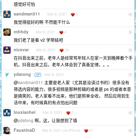
感觉好可怕
sandman511
Mar 8, 2021
5
4
我觉得挺好的啊 不然能干什么
nthhdy
Mar 8, 2021
4
5
我们老了是看 v2 学带娃吧
nicevar
Mar 8, 2021
29
6
在抖音出来之前，老年人是经常骂年轻人在家一天到晚捧着个手
机，抖音出来之后，老年人体会到了真香定律。。。
ydatong
Mar 8, 2021
OP
7
@
sandman511
主要是老人家（尤其是没读过书的）很多没有
筛选内容的能力，很多视频是那种剪辑的或者是 ps 的或者本意
是搞笑的，老人家看不出来，他们是照单全收， 然后应用到生
活中来，有时候真的有点怕出问题
louxiaohei
Mar 8, 2021
2
8
@
ydatong
啊，这，让我想到了墙
FaustinaD
Mar 8, 2021 via iPhone
21
9