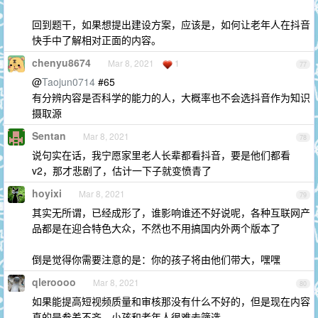
回到题干，如果想提出建设方案，应该是，如何让老年人在抖音
快手中了解相对正面的内容。
chenyu8674
Mar 8, 2021
1
77
@
Taojun0714
#65
有分辨内容是否科学的能力的人，大概率也不会选抖音作为知识
摄取源
Sentan
Mar 8, 2021
78
说句实在话，我宁愿家里老人长辈都看抖音，要是他们都看
v2，那才悲剧了，估计一下子就变愤青了
hoyixi
Mar 8, 2021
79
其实无所谓，已经成形了，谁影响谁还不好说呢，各种互联网产
品都是在迎合特色大众，不然也不用搞国内外两个版本了
倒是觉得你需要注意的是：你的孩子将由他们带大，嘿嘿
qleroooo
Mar 8, 2021
80
如果能提高短视频质量和审核那没有什么不好的，但是现在内容
真的是参差不齐，小孩和老年人很难去筛选。