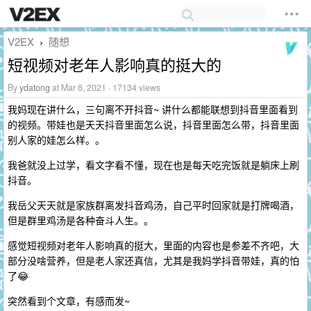
V2EX
随想
›
短视频对老年人影响真的挺大的
By
ydatong
at Mar 8, 2021 · 17134 views
我妈现在讲什么，三句离不开抖音~ 讲什么都能联想到抖音里面看到
的视频。带娃也是天天抖音里面怎么说，抖音里面怎么带，抖音里面
别人家的娃怎么样。。
我爸就没上过学，看文字看不懂，现在也是每天吃完饭就是躺床上刷
抖音。
我岳父天天就是家族群离发抖音鸡汤，自己平时回家就是打牌喝酒，
但是群里鸡汤是各种奋斗人生。。
感觉短视频对老年人影响真的挺大，里面的内容也是参差不齐吧，大
部分没啥营养，但是老人家还真信，尤其是我妈学抖音带娃，真的怕
了😂
突然看到个文章，有感而发~