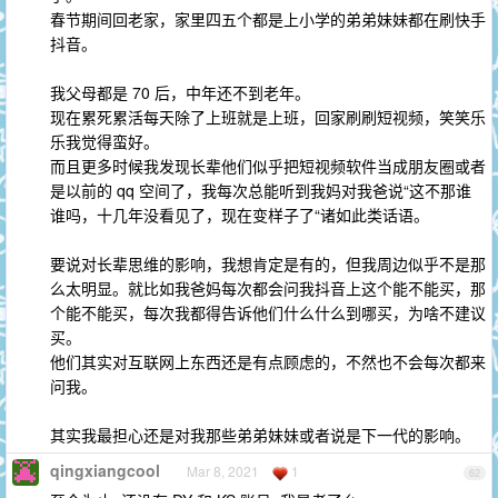
春节期间回老家，家里四五个都是上小学的弟弟妹妹都在刷快手
抖音。
我父母都是 70 后，中年还不到老年。
现在累死累活每天除了上班就是上班，回家刷刷短视频，笑笑乐
乐我觉得蛮好。
而且更多时候我发现长辈他们似乎把短视频软件当成朋友圈或者
是以前的 qq 空间了，我每次总能听到我妈对我爸说“这不那谁
谁吗，十几年没看见了，现在变样子了“诸如此类话语。
要说对长辈思维的影响，我想肯定是有的，但我周边似乎不是那
么太明显。就比如我爸妈每次都会问我抖音上这个能不能买，那
个能不能买，每次我都得告诉他们什么什么到哪买，为啥不建议
买。
他们其实对互联网上东西还是有点顾虑的，不然也不会每次都来
问我。
其实我最担心还是对我那些弟弟妹妹或者说是下一代的影响。
qingxiangcool
Mar 8, 2021
1
62