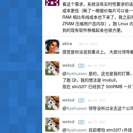
看这个需求，系统没有实时性要求的话，我怎
成本更低（瞅了一眼报价每片可以省一半）
RAM 相比布线成本也下来了，我之前用过
ZRAM 压缩用户态内存）。跑 Linu
到的现有软件移植起来也很方便。
akira
Apr 21, 2021
感觉是你没说到重点上。 大部分领导
welod
Apr 21, 2021
OP
@
Ayahuasec
是的，这也是我的打算，不
了跑 Qt，我的想法是 imx6ull，
现在 stm32f7 已经到了 500RM
welod
Apr 21, 2021
OP
@
Ayahuasec
领导没听过全志这个公
welod
Apr 21, 2021
OP
@
Ayahuasec
目前哪怕 stm32f7+外