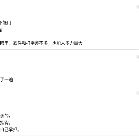
不能用
g
眼里，软件和打字差不多，也能人多力量大
实现了一遍
调的。
挂钩。
自己承担。