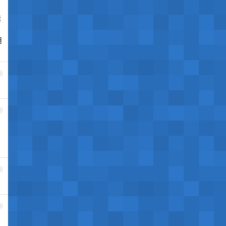
挂
用
3
4
5
6