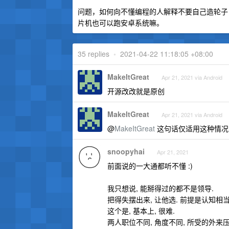
问题，如何向不懂编程的人解释不要自己造轮子，
片机也可以跑安卓系统嘛。
35 replies
•
2021-04-22 11:18:05 +08:00
MakeItGreat
Apr 21, 2021 via Android
开源改改就是原创
MakeItGreat
Apr 21, 2021 via Android
@
MakeItGreat
这句话仅适用这种情况
snoopyhai
Apr 21, 2021
前面说的一大通都听不懂 :)
我只想说, 能掰得过的都不是领导.
把得失摆出来, 让他选. 前提是认知相
这个是, 基本上, 很难.
两人职位不同, 角度不同, 所受的外来