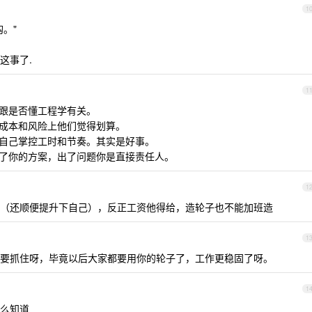
1
。"
这事了.
1
，跟是否懂工程学有关。
明成本和风险上他们觉得划算。
以自己掌控工时和节奏。其实是好事。
用了你的方案，出了问题你是直接责任人。
1
（还顺便提升下自己），反正工资他得给，造轮子也不能加班造
1
要抓住呀，毕竟以后大家都要用你的轮子了，工作更稳固了呀。
1
么知道