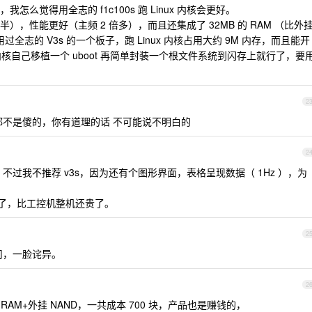
么觉得用全志的 f1c100s 跑 Linux 内核会更好。
，性能更好（主频 2 倍多），而且还集成了 32MB 的 RAM （比外
全志的 V3s 的一个板子，跑 Linux 内核占用大约 9M 内存，而且能开
x 内核自己移植一个 uboot 再简单封装一个根文件系统到闪存上就行了，要
2
都不是傻的，你有道理的话 不可能说不明白的
2
过我不推荐 v3s，因为还有个图形界面，表格呈现数据（ 1Hz ），为
B 一片了，比工控机整机还贵了。
2
司，一脸诧异。
2
挂 RAM+外挂 NAND，一共成本 700 块，产品也是赚钱的，