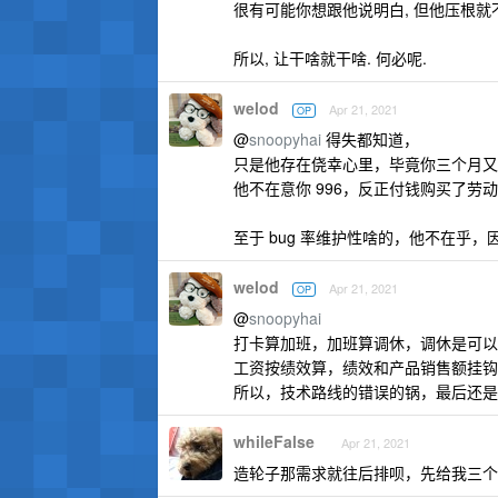
很有可能你想跟他说明白, 但他压根就
所以, 让干啥就干啥. 何必呢.
welod
Apr 21, 2021
OP
@
snoopyhai
得失都知道，
只是他存在侥幸心里，毕竟你三个月又
他不在意你 996，反正付钱购买了劳
至于 bug 率维护性啥的，他不在乎
welod
Apr 21, 2021
OP
@
snoopyhai
打卡算加班，加班算调休，调休是可以
工资按绩效算，绩效和产品销售额挂钩
所以，技术路线的错误的锅，最后还是
whileFalse
Apr 21, 2021
造轮子那需求就往后排呗，先给我三个