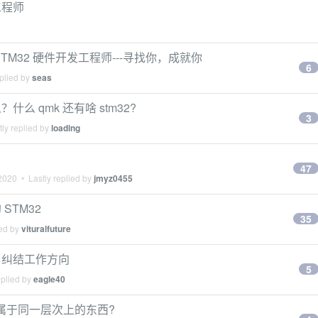
工程师
STM32 硬件开发工程师---寻找你，成就你
6
plied by
seas
 qmk 还有啥 stm32?
3
ly replied by
loading
47
 2020
• Lastly replied by
jmyz0455
STM32
35
ied by
vituralfuture
，纠结工作方向
5
eplied by
eagle40
)是不是属于同一层次上的东西?