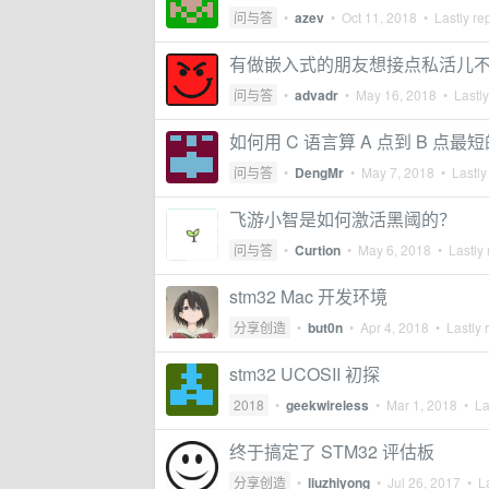
问与答
•
azev
•
Oct 11, 2018
• Lastly re
有做嵌入式的朋友想接点私活儿
问与答
•
advadr
•
May 16, 2018
• Lastly
如何用 C 语言算 A 点到 B 点
问与答
•
DengMr
•
May 7, 2018
• Lastly
飞游小智是如何激活黑阈的？
问与答
•
Curtion
•
May 6, 2018
• Lastly 
stm32 Mac 开发环境
分享创造
•
but0n
•
Apr 4, 2018
• Lastly 
stm32 UCOSII 初探
2018
•
geekwireless
•
Mar 1, 2018
• Las
终于搞定了 STM32 评估板
分享创造
•
liuzhiyong
•
Jul 26, 2017
• La