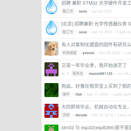
招聘 兼职 STM32 光学硬件开发
酷工作
•
seas
•
Jan 23, 2021
[北京] 招聘兼职 光学传感器仪表 
酷工作
•
seas
•
Jan 16, 2021
• Lastly re
有人对客制化键盘的固件有研究么？什么
机械键盘
•
yazoox
•
Nov 29, 2020
• Last
又是一年毕业季，我开始迷茫了
2
程序员
•
mason961125
•
Jun 23,
狗血，好像在假货宝上买到了假的 
硬件
•
Osk
•
Sep 11, 2023
• Lastly repl
大四即将毕业，机械自动化专业
求职
•
dorado
•
Dec 16, 2018
• Lastly r
stm32 与 esp32(esp8266