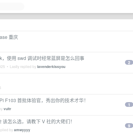
se 重庆
ink，使用 swd 调试时经常蓝屏是怎么回事
2
025
• Lastly replied by
lavenderkissyou
5
 Pi F103 首批体验官，秀出你的技术才华！
1
 by
vultr
m32 该怎么选，请教下 V 社的大佬们！
9
eplied by
amwyyyy