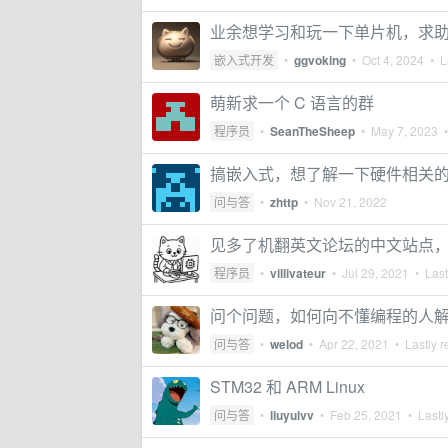
业余想学习和玩一下单片机，求
嵌入式开发
•
ggvoking
•
Oct 4, 2024
• La
萌新求一个 C 语言的群
程序员
•
SeanTheSheep
•
May 7, 2023
•
搞嵌入式，想了解一下硬件相关
问与答
•
zhttp
•
Nov 21, 2022
见多了机翻英文论坛的中文站点
程序员
•
villivateur
•
Jul 29, 2021
• Last
问个问题，如何向不懂编程的人
问与答
•
welod
•
Apr 22, 2021
• Lastly r
STM32 和 ARM Linux
问与答
•
liuyulvv
•
Feb 25, 2021
• Lastly