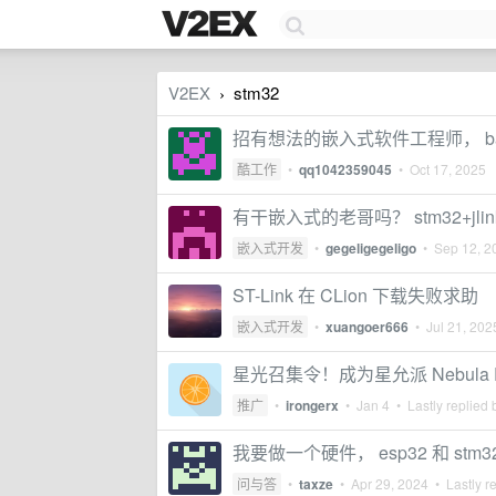
V2EX
stm32
›
招有想法的嵌入式软件工程师， ba
酷工作
•
qq1042359045
•
Oct 17, 2025
有干嵌入式的老哥吗？ stm32+jl
嵌入式开发
•
gegeligegeligo
•
Sep 12, 2
ST-Link 在 CLion 下载失败求助
嵌入式开发
•
xuangoer666
•
Jul 21, 202
星光召集令！成为星允派 Nebula
推广
•
irongerx
•
Jan 4
• Lastly replied
我要做一个硬件， esp32 和 st
问与答
•
taxze
•
Apr 29, 2024
• Lastly r