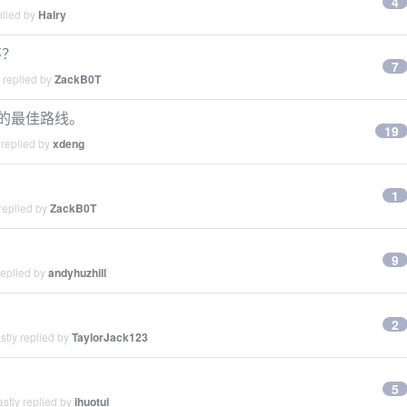
4
plied by
Halry
不？
7
 replied by
ZackB0T
最短的最佳路线。
19
 replied by
xdeng
1
replied by
ZackB0T
9
replied by
andyhuzhill
2
tly replied by
TaylorJack123
5
stly replied by
ihuotui