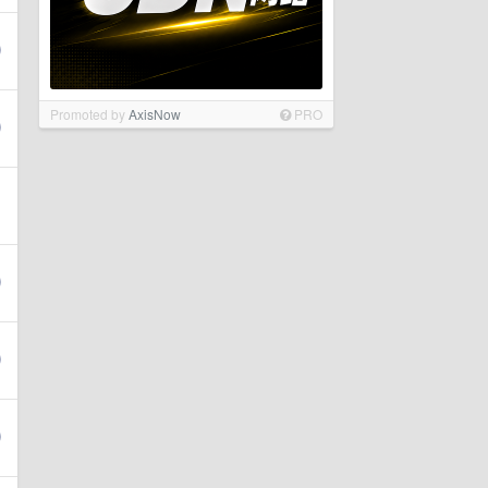
Promoted by
AxisNow
PRO