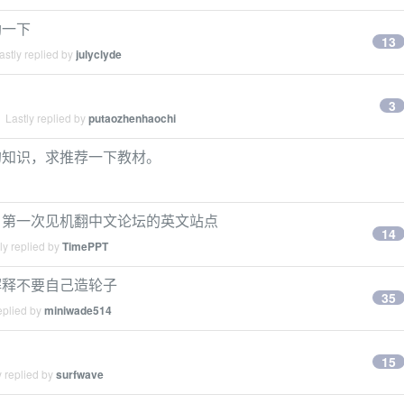
助一下
13
stly replied by
julyclyde
3
 Lastly replied by
putaozhenhaochi
的知识，求推荐一下教材。
，第一次见机翻中文论坛的英文站点
14
ly replied by
TimePPT
解释不要自己造轮子
35
eplied by
miniwade514
15
 replied by
surfwave