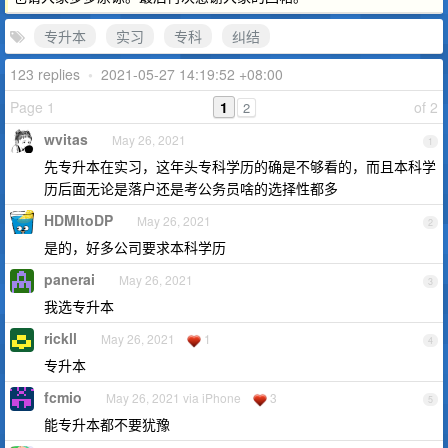
专升本
实习
专科
纠结
123 replies
•
2021-05-27 14:19:52 +08:00
Page 1
1
of 2
2
wvitas
May 26, 2021
1
先专升本在实习，这年头专科学历的确是不够看的，而且本科学
历后面无论是落户还是考公务员啥的选择性都多
HDMItoDP
May 26, 2021
2
是的，好多公司要求本科学历
panerai
May 26, 2021
3
我选专升本
rickll
May 26, 2021
1
4
专升本
fcmio
May 26, 2021 via iPhone
3
5
能专升本都不要犹豫