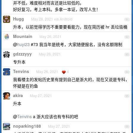
并不低，难度相对而言还是比较低的。
好好复习，考上本科。多拿一本证，改写人生！
Hugg
May 26, 2021 via Android
91
升本，以前觉得学历不重要要看能力，现在简历被 hr 丢垃圾桶
Mountain
May 26, 2021
92
@
huyi23
#73 我当年是统考，大家随便报名，没有名额限制
gdzzzyyy
May 26, 2021
93
专升本
Tenvins
May 26, 2021
4
94
我看楼主的发帖历史里有提到自己是浙大的，现在又说是专科，
怀疑是在钓鱼
akira
May 27, 2021
95
升本
@
Tenvins
a 浙大应该也有专科的吧
noparking188
May 27, 2021
96