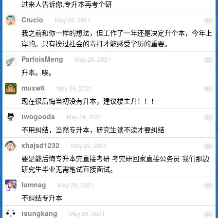
过来人告诉你,专升本再考个研
Crucio
May 26, 2021
52
我之前和你一样的想法，但工作了一年还是决定升个本，今年上
岸的。只有挨过社会的毒打才能感受学历的重要。
ParfoisMeng
May 26, 2021
53
升本。唉。
muxw6
May 26, 2021
54
现在很后悔当初没有升本，建议楼主升！！！
twogoods
May 26, 2021
55
不用纠结，当然专升本，研究生读不读才要纠结
xhajsd1232
May 26, 2021
56
要是能后悔专升本完直接考研 考完研回家直接公务员 我们那边
研究生毕业无需笔试直接面试。
lumnag
May 26, 2021
57
不纠结专升本
tsungkang
May 26, 2021
58