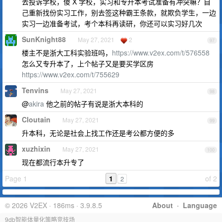
去投诉学校，傻 X 学校，实习和专升本考试准备有冲突嘛？自
己重新找份实习工作，别去签这种霸王条款，就欺负学生，一边
实习一边准备考试，考个本科再读研，你还可以实习好几次
SunKnight88
May 27, 2021
2
97
楼主不是浙大工科实验班吗，
https://www.v2ex.com/t/576558
怎么又专升本了，上个帖子又是要买学区房
https://www.v2ex.com/t/755629
Tenvins
May 27, 2021
98
@
akira
他之前的帖子有说是浙大本科的
Cloutain
May 27, 2021
99
升本科，无论是社会上找工作还是考公都方便的多
xuzhixin
May 27, 2021
100
现在都流行本升专了
Page 1
1
of 2
2
© 2026 V2EX · 186ms · 3.9.8.5
About
·
Language
9db智能体量化策略竞技场