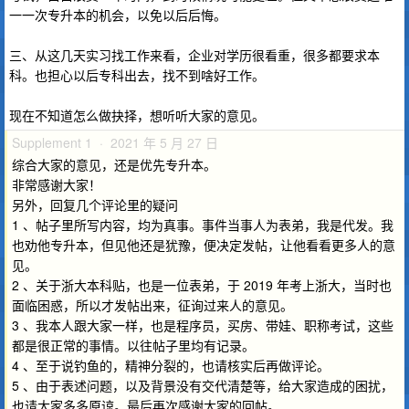
一一次专升本的机会，以免以后后悔。
三、从这几天实习找工作来看，企业对学历很看重，很多都要求本
科。也担心以后专科出去，找不到啥好工作。
现在不知道怎么做抉择，想听听大家的意见。
Supplement 1 · 2021 年 5 月 27 日
综合大家的意见，还是优先专升本。
非常感谢大家！
另外，回复几个评论里的疑问
1 、帖子里所写内容，均为真事。事件当事人为表弟，我是代发。我
也劝他专升本，但见他还是犹豫，便决定发帖，让他看看更多人的意
见。
2 、关于浙大本科贴，也是一位表弟，于 2019 年考上浙大，当时也
面临困惑，所以才发帖出来，征询过来人的意见。
3 、我本人跟大家一样，也是程序员，买房、带娃、职称考试，这些
都是很正常的事情。以往帖子里均有记录。
4 、至于说钓鱼的，精神分裂的，也请核实后再做评论。
5 、由于表述问题，以及背景没有交代清楚等，给大家造成的困扰，
也请大家多多原谅。最后再次感谢大家的回帖。