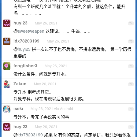
专科一个班就几个甚至就 1 个升本的名额，就这条件，能升
吗。。。。。。
huyi23
May 26, 2021
74
@
sweetweapen
这建议。。。牛逼。。。
ldx78203199
May 26, 2021
75
@
huyi23
拼一次过不了也不后悔，不拼永远后悔， 第一学历很
重要的
fengfisher3
May 26, 2021
76
没什么条件，问就是专升本。
Zakun
May 26, 2021
77
专升本 别考虑其它。
对象专科，现在考虑以后发展很头疼。
iseki
May 26, 2021 via Android
78
专升本，考完了再说实习的事
huyi23
May 26, 2021
79
@
ldx78203199
如果 lz 有你的态度，肯定是拼，我只是看他发