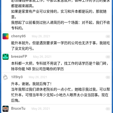
必须赚钱养家就工作，不那么紧急就升，各种工作对学历的要求
都是越来越高。
如果是家里有产业可以安排的，实习和升本都是玩的，那就随
意。
我想起了以前看到过别人递简历的一个场面：对不起，我们不收
专科的。
cheny95
May 26, 2021
48
能升本就升。但是遇到要求第一学历的公司也无济于事，我就吃
了没文化的亏。
breezeFP
May 26, 2021
49
本科都一大把，专科就不用说了，找工作的话学历是个敲门砖，
除非你能 NB 到公司忽略你的学历
1if5ty3
May 26, 2021
50
升本，谢谢。我就后悔了！
当年我帮过我们退休老院长的一点小忙，她暗示我过我，可以帮
忙升本，可惜当年年少无知+小地方人眼界太小没当回事。现在
后悔。
BruceTu
May 26, 2021
51