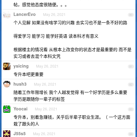
帖，感觉他态度很随便。。。
LancerEvo
May 26, 2021
80
个人见解 如果没有啥学习的兴趣 去实习也不是一条不好的路
得爱学习 能学习 能学好英语 读本科才有意义
根据楼主的情况看 从根本上改变你的状态才是最重要的 而不是
实习或者去混个本科文凭
ysicing
May 26, 2021
81
专升本吧更重要
hush3
May 26, 2021
82
随着工作年限增长 我个人越发觉得 有一个好学历是多么重要
学历是跟随你一辈子的标签
Yoocai
May 26, 2021
83
专升本，别着急赚钱，关乎后半辈子职业生涯。（ 一个这方面
栽了跟头的人
J55s5
May 26, 2021
84