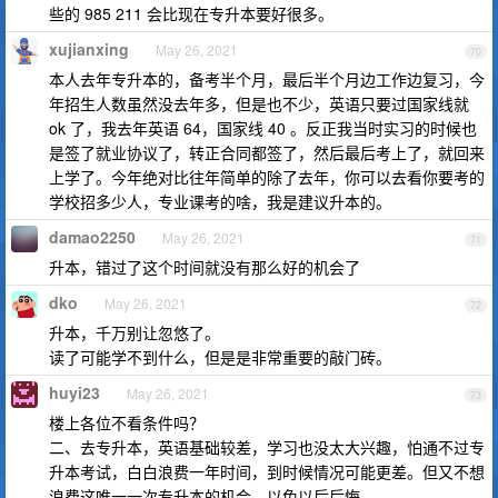
些的 985 211 会比现在专升本要好很多。
xujianxing
May 26, 2021
70
本人去年专升本的，备考半个月，最后半个月边工作边复习，今
年招生人数虽然没去年多，但是也不少，英语只要过国家线就
ok 了，我去年英语 64，国家线 40 。反正我当时实习的时候也
是签了就业协议了，转正合同都签了，然后最后考上了，就回来
上学了。今年绝对比往年简单的除了去年，你可以去看你要考的
学校招多少人，专业课考的啥，我是建议升本的。
damao2250
May 26, 2021
71
升本，错过了这个时间就没有那么好的机会了
dko
May 26, 2021
72
升本，千万别让忽悠了。
读了可能学不到什么，但是是非常重要的敲门砖。
huyi23
May 26, 2021
73
楼上各位不看条件吗？
二、去专升本，英语基础较差，学习也没太大兴趣，怕通不过专
升本考试，白白浪费一年时间，到时候情况可能更差。但又不想
浪费这唯一一次专升本的机会，以免以后后悔。