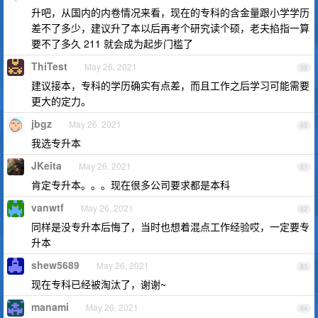
升吧，从国内的内卷情况来看，现在的专科的含金量跟小学学历
差不了多少，建议升了本以后再考个研究读个硕，老夫掐指一算
要不了多久 211 就会成为起步门槛了
ThiTest
May 26, 2021
59
建议接本，专科的学历确实有点差，而且工作之后学习可能需要
更大的定力。
jbgz
May 26, 2021
60
我选专升本
JKeita
May 26, 2021
61
肯定专升本。。。现在很多公司要求都是本科
vanwtf
May 26, 2021
62
同样是没专升本后悔了，当时也想着混点工作经验哎，一定要专
升本
shew5689
May 26, 2021
63
现在专科已经被淘汰了，谢谢~
manami
May 26, 2021
64