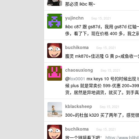
那必须 ikbc 啊~
yujinchn
Sep 15, 2021
ikbc c87 跟 gs87d，我用 g
侈，看了下，现在价格 400 多，我之前 
buchikoma
Sep 15, 2021
腹灵 mk870+佳达隆 G 黄 p+咸鱼
chaosuxiong
Sep 15, 2021
@
fox0001
mx keys 10 号的时候出
候 plus 就是常卖价 599-优惠 2
货，居然是异地调货，就买了。到手真
kblacksheep
Sep 15, 2021
300+的杜伽 k320 买了两年了，感觉
buchikoma
Sep 15, 2021
放一个链接看下吧：
https://www.bili