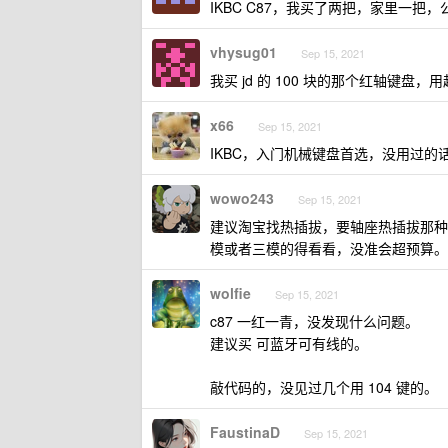
IKBC C87，我买了两把，家里一把
vhysug01
Sep 15, 2021
我买 jd 的 100 块的那个红轴键盘，用
x66
Sep 15, 2021
IKBC，入门机械键盘首选，没用过的话
wowo243
Sep 15, 2021
建议淘宝找热插拔，要轴座热插拔那种
模或者三模的得看看，没准会超预算。
wolfie
Sep 15, 2021
c87 一红一青，没发现什么问题。
建议买 可蓝牙可有线的。
敲代码的，没见过几个用 104 键的。
FaustinaD
Sep 15, 2021