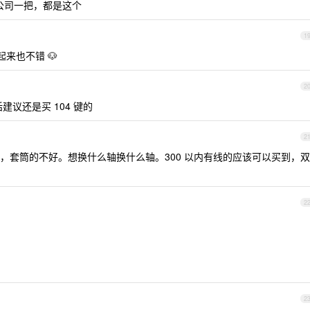
，公司一把，都是这个
1
起来也不错 🐶
2
建议还是买 104 键的
2
，套筒的不好。想换什么轴换什么轴。300 以内有线的应该可以买到，双
2
2