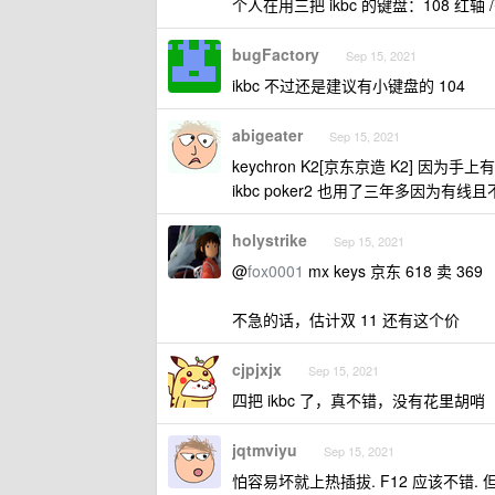
个人在用三把 ikbc 的键盘：108 红轴 /
bugFactory
Sep 15, 2021
ikbc 不过还是建议有小键盘的 104
abigeater
Sep 15, 2021
keychron K2[京东京造 K2] 因为
ikbc poker2 也用了三年多因为有
holystrike
Sep 15, 2021
@
fox0001
mx keys 京东 618 卖 369
不急的话，估计双 11 还有这个价
cjpjxjx
Sep 15, 2021
四把 ikbc 了，真不错，没有花里胡哨
jqtmviyu
Sep 15, 2021
怕容易坏就上热插拔. F12 应该不错. 