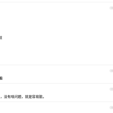
1
脏
1
看
1
四年了，没有啥问题，就是容易脏。
1