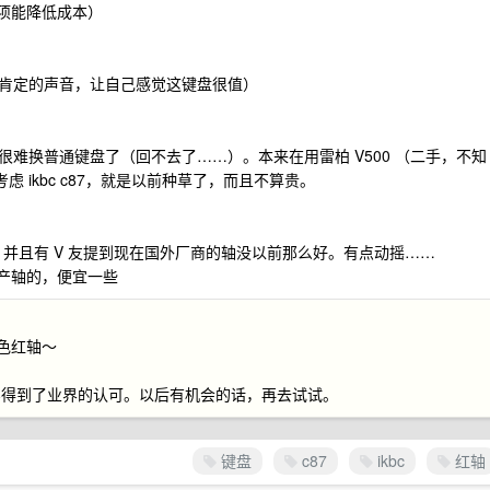
项能降低成本）
想找些肯定的声音，让自己感觉这键盘很值）
难换普通键盘了（回不去了……）。本来在用雷柏 V500 （二手，不知
虑 ikbc c87，就是以前种草了，而且不算贵。
就不行了，并且有 V 友提到现在国外厂商的轴没以前那么好。有点动摇……
国产轴的，便宜一些
 白色红轴～
实得到了业界的认可。以后有机会的话，再去试试。
键盘
c87
ikbc
红轴