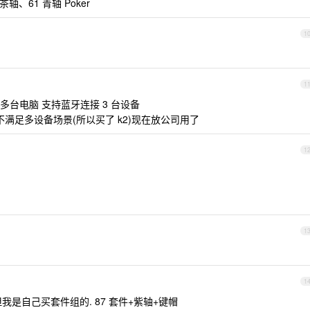
茶轴、61 青轴 Poker
1
1
手上有多台电脑 支持蓝牙连接 3 台设备
线且不满足多设备场景(所以买了 k2)现在放公司用了
1
1
1
但我是自己买套件组的. 87 套件+紫轴+键帽