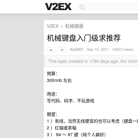
V2EX
机械键盘
›
机械键盘入门级求推荐
fox0001
·
Sep 15, 2021
· 14523 views
This topic created in 1789 days ago, the inf
预算：
300rmb 左右
用途：
写代码、码字、不玩游戏
期望：
1 ）有线，当然无线便宜的也可以考虑（键盘
2 ）红轴或茶轴
3 ） 84 ～ 87 键（纯个人癖好）