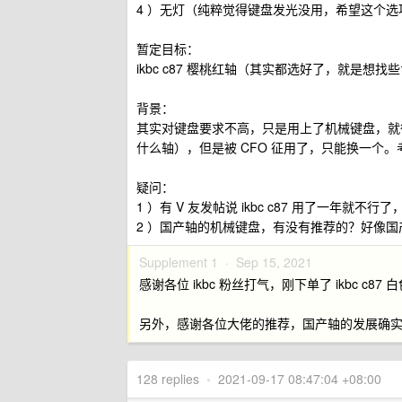
4 ）无灯（纯粹觉得键盘发光没用，希望这个选
暂定目标：
ikbc c87 樱桃红轴（其实都选好了，就是
背景：
其实对键盘要求不高，只是用上了机械键盘，就很
什么轴），但是被 CFO 征用了，只能换一个。考
疑问：
1 ）有 V 友发帖说 ikbc c87 用了一年
2 ）国产轴的机械键盘，有没有推荐的？好像
Supplement 1 ·
Sep 15, 2021
感谢各位 ikbc 粉丝打气，刚下单了 ikbc c87
另外，感谢各位大佬的推荐，国产轴的发展确
128 replies
•
2021-09-17 08:47:04 +08:00