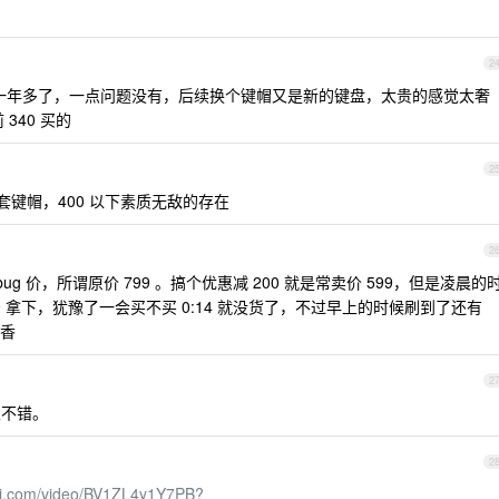
2
s87d 红轴一年多了，一点问题没有，后续换个键帽又是新的键盘，太贵的感觉太奢
340 买的
2
收一套键帽，400 以下素质无敌的存在
2
现 bug 价，所谓原价 799 。搞个优惠减 200 就是常卖价 599，但是凌晨的
00=399 拿下，犹豫了一会买不买 0:14 就没货了，不过早上的时候刷到了还有
香
2
很不错。
2
bili.com/video/BV1ZL4y1Y7PB?