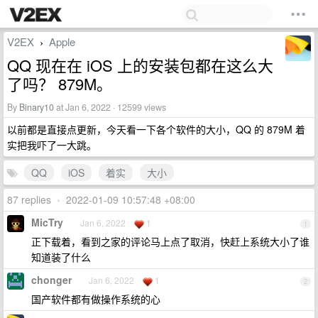
V2EX
Apple
›
QQ 现在在 iOS 上的安装包都在这么大
了吗？ 879M。
By
Binary10
at Jan 6, 2022 · 12599 views
以前都是直接点更新，今天看一下各个软件的大小，QQ 的 879M 着
实把我吓了一大跳。
QQ
iOS
着实
大小
87 replies
•
2022-01-09 10:57:48 +08:00
MicTry
Jan 6, 2022
1
1
正下载着，看到之家的评论马上点了取消，快赶上系统大小了谁
知道装了什么
chonger
Jan 6, 2022
1
2
国产软件都有做操作系统的心