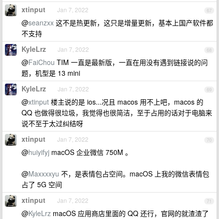
xtinput
Jan 7, 2022
67
@
seanzxx
这不是热更新，这只是增量更新，基本上国产软件都
不支持
KyleLrz
Jan 7, 2022
68
@
FaiChou
TIM 一直是最新版，一直在用没有遇到链接说的问
题，机型是 13 mini
KyleLrz
Jan 7, 2022
69
@
xtinput
楼主说的是 ios...况且 macos 用不上吧，macos 的
QQ 也做得很垃圾，我觉得也很简洁，至于占用的话对于电脑来
说不至于太过纠结呀
xtinput
Jan 7, 2022
70
@
huiyifyj
macOS 企业微信 750M 。
@
Maxxxxyu
不，是表情包占空间。macOS 上我的微信表情包
占了 5G 空间
xtinput
Jan 7, 2022
71
@
KyleLrz
macOS 应用商店里面的 QQ 还行，官网的就渣渣了