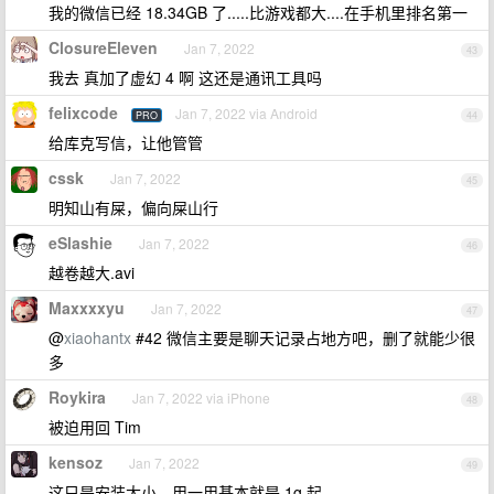
我的微信已经 18.34GB 了.....比游戏都大....在手机里排名第一
ClosureEleven
Jan 7, 2022
43
我去 真加了虚幻 4 啊 这还是通讯工具吗
felixcode
Jan 7, 2022 via Android
PRO
44
给库克写信，让他管管
cssk
Jan 7, 2022
45
明知山有屎，偏向屎山行
eSlashie
Jan 7, 2022
46
越卷越大.avi
Maxxxxyu
Jan 7, 2022
47
@
xiaohantx
#42 微信主要是聊天记录占地方吧，删了就能少很
多
Roykira
Jan 7, 2022 via iPhone
48
被迫用回 Tim
kensoz
Jan 7, 2022
49
这只是安装大小，用一用基本就是 1g 起，