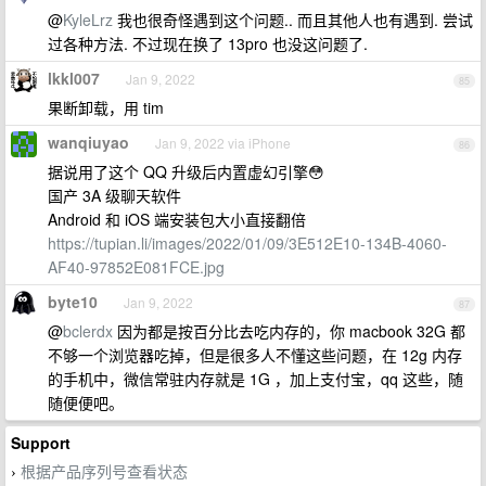
@
KyleLrz
我也很奇怪遇到这个问题.. 而且其他人也有遇到. 尝试
过各种方法. 不过现在换了 13pro 也没这问题了.
lkkl007
Jan 9, 2022
85
果断卸载，用 tim
wanqiuyao
Jan 9, 2022 via iPhone
86
据说用了这个 QQ 升级后内置虚幻引擎😳
国产 3A 级聊天软件
Android 和 iOS 端安装包大小直接翻倍
https://tupian.li/images/2022/01/09/3E512E10-134B-4060-
AF40-97852E081FCE.jpg
byte10
Jan 9, 2022
87
@
bclerdx
因为都是按百分比去吃内存的，你 macbook 32G 都
不够一个浏览器吃掉，但是很多人不懂这些问题，在 12g 内存
的手机中，微信常驻内存就是 1G ，加上支付宝，qq 这些，随
随便便吧。
Support
根据产品序列号查看状态
›