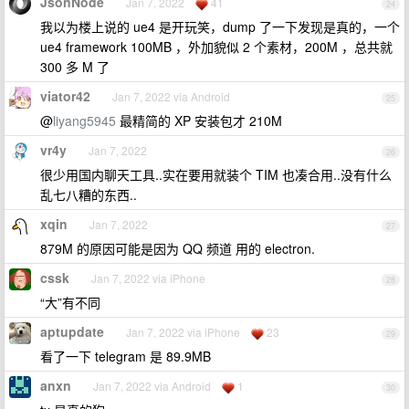
JsonNode
Jan 7, 2022
41
24
我以为楼上说的 ue4 是开玩笑，dump 了一下发现是真的，一个
ue4 framework 100MB ，外加貌似 2 个素材，200M ，总共就
300 多 M 了
viator42
Jan 7, 2022 via Android
25
@
liyang5945
最精简的 XP 安装包才 210M
vr4y
Jan 7, 2022
26
很少用国内聊天工具..实在要用就装个 TIM 也凑合用..没有什么
乱七八糟的东西..
xqin
Jan 7, 2022
27
879M 的原因可能是因为 QQ 频道 用的 electron.
cssk
Jan 7, 2022 via iPhone
28
“大”有不同
aptupdate
Jan 7, 2022 via iPhone
23
29
看了一下 telegram 是 89.9MB
anxn
Jan 7, 2022 via Android
1
30