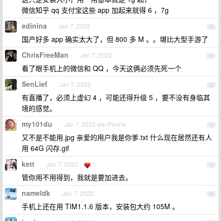
微信知乎 qq 支付宝这些 app 加起来就得 6 ，7g
edinina
Jan 7, 2022
50
国产好多 app 确实太大了，但 800 多 M 。。堪比大型手游了
ChrisFreeMan
Jan 7, 2022
51
看了眼手机上的微信和 QQ ，今天这俩必须先死一个
SenLief
Jan 7, 2022
52
有直播了，必须上虚幻 4 ，可能还得升级 5 ，要不没有身临其
境的感觉。
my101du
Jan 7, 2022 via iPhone
53
又不是不能用.jpg 亲爱的用户我是你爹.txt 什么现在居然还有人
用 64G 闪存.gif
kett
Jan 7, 2022
1
54
管你用不用得到，我就是要加进去。
nameldk
Jan 7, 2022
55
手机上还在用 TIM1.1.6 版本，安装包大约 105M 。