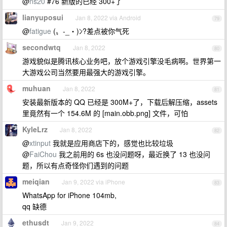
@
ns20
#76 新版的已经 300+了
lianyuposui
Jan 8, 2022 via Android
79
@
fatigue
(〟-_・)ﾝ?差点被你气死
secondwtq
Jan 8, 2022
80
游戏貌似是腾讯核心业务吧，放个游戏引擎没毛病啊。世界第一
大游戏公司当然要用最强大的游戏引擎。
muhuan
Jan 8, 2022
81
安装最新版本的 QQ 已经是 300M+了，下载后解压缩，assets
里竟然有一个 154.6M 的 [main.obb.png] 文件，可怕
KyleLrz
Jan 8, 2022
82
@
xtinput
我就是应用商店下的，感觉也比较垃圾
@
FaiChou
我之前用的 6s 也没问题呀，最近换了 13 也没问
题，所以有点奇怪你们遇到的问题
meiqian
Jan 9, 2022 via iPhone
83
WhatsApp for iPhone 104mb,
qq 缺德
ethusdt
Jan 9, 2022
84