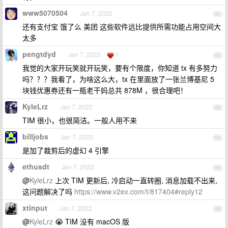
www5070504
Jan 7, 2022
61
还有支付宝 饿了么 美团 这些软件远比提供所需功能占用空间大
太多
pengtdyd
Jan 7, 2022
1
62
我觉的大家开玩笑就开玩笑，要有个限度，你知道 tx 有多努力
吗？？？我看了，为啥这么大，tx 在里面放了一张兰博基尼 5
块钱优惠券还有一瓶老干妈总共 878M ，很合理吧！
KyleLrz
Jan 7, 2022
63
TIM 很小，也很简洁。一般人用不来
billjobs
Jan 7, 2022
64
是加了裁剪后的虚幻 4 引擎
ethusdt
Jan 7, 2022
65
@
KyleLrz
上次 TIM 更新后, 冷启动一直转圈, 消息加载不出来,
这问题解决了吗
https://www.v2ex.com/t/817404#reply12
xtinput
Jan 7, 2022
66
@
KyleLrz
😭 TIM 没有 macOS 版