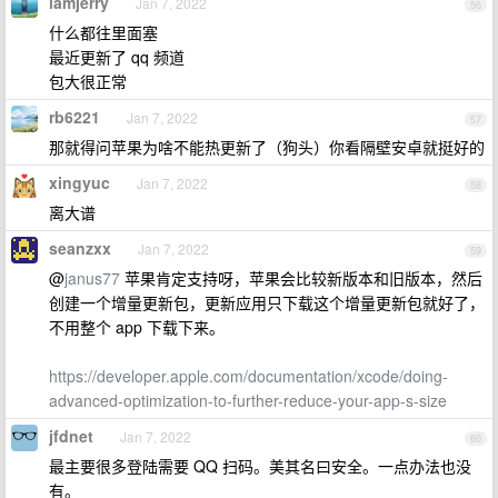
iamjerry
Jan 7, 2022
56
什么都往里面塞
最近更新了 qq 频道
包大很正常
rb6221
Jan 7, 2022
57
那就得问苹果为啥不能热更新了（狗头）你看隔壁安卓就挺好的
xingyuc
Jan 7, 2022
58
离大谱
seanzxx
Jan 7, 2022
59
@
janus77
苹果肯定支持呀，苹果会比较新版本和旧版本，然后
创建一个增量更新包，更新应用只下载这个增量更新包就好了，
不用整个 app 下载下来。
https://developer.apple.com/documentation/xcode/doing-
advanced-optimization-to-further-reduce-your-app-s-size
jfdnet
Jan 7, 2022
60
最主要很多登陆需要 QQ 扫码。美其名曰安全。一点办法也没
有。