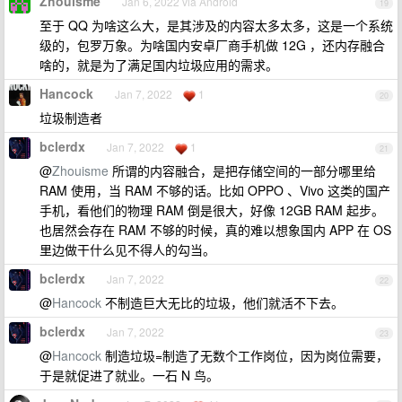
Zhouisme
Jan 6, 2022 via Android
19
至于 QQ 为啥这么大，是其涉及的内容太多太多，这是一个系统
级的，包罗万象。为啥国内安卓厂商手机做 12G ，还内存融合
啥的，就是为了满足国内垃圾应用的需求。
Hancock
Jan 7, 2022
1
20
垃圾制造者
bclerdx
Jan 7, 2022
1
21
@
Zhouisme
所谓的内容融合，是把存储空间的一部分哪里给
RAM 使用，当 RAM 不够的话。比如 OPPO 、Vivo 这类的国产
手机，看他们的物理 RAM 倒是很大，好像 12GB RAM 起步。
也居然会存在 RAM 不够的时候，真的难以想象国内 APP 在 OS
里边做干什么见不得人的勾当。
bclerdx
Jan 7, 2022
22
@
Hancock
不制造巨大无比的垃圾，他们就活不下去。
bclerdx
Jan 7, 2022
23
@
Hancock
制造垃圾=制造了无数个工作岗位，因为岗位需要，
于是就促进了就业。一石 N 鸟。