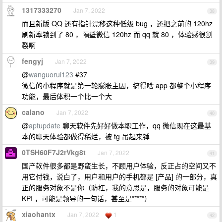
1317333270
Jan 7, 2022
38
而且新版 QQ 还有指针漂移这种低级 bug ，还把之前的 120hz
刷新率锁到了 80 ，隔壁微信 120hz 而 qq 就 80 ，体验感很割
裂啊
fengyj
Jan 7, 2022
39
@
wanguorui123
#37
微信的小程序就是第一轮膨胀主因，搞得啥 app 都整个小程序
功能，最后体积一个比一个大
calano
Jan 7, 2022
40
@
aptupdate
聊天软件先好好做本职工作，qq 微信现在这最基
本的聊天体验都做得稀烂，被 tg 吊起来锤
0TSH60F7J2rVkg8t
Jan 7, 2022
41
国产软件很多都是野蛮生长，不顾用户体验，反正占的空间又不
用它付钱，说白了，用户和用户的手机都是 [产品] 的一部分，真
正的服务对象不是你（防杠，我的意思是，服务的对象可能是
KPI ，可能是领导的一句话，甚至是*****）
xiaohantx
Jan 7, 2022
1
42