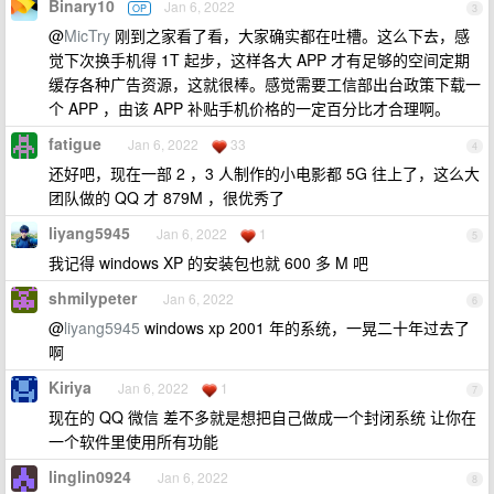
Binary10
Jan 6, 2022
OP
3
@
MicTry
刚到之家看了看，大家确实都在吐槽。这么下去，感
觉下次换手机得 1T 起步，这样各大 APP 才有足够的空间定期
缓存各种广告资源，这就很棒。感觉需要工信部出台政策下载一
个 APP ，由该 APP 补贴手机价格的一定百分比才合理啊。
fatigue
Jan 6, 2022
33
4
还好吧，现在一部 2 ，3 人制作的小电影都 5G 往上了，这么大
团队做的 QQ 才 879M ，很优秀了
liyang5945
Jan 6, 2022
1
5
我记得 windows XP 的安装包也就 600 多 M 吧
shmilypeter
Jan 6, 2022
6
@
liyang5945
windows xp 2001 年的系统，一晃二十年过去了
啊
Kiriya
Jan 6, 2022
1
7
现在的 QQ 微信 差不多就是想把自己做成一个封闭系统 让你在
一个软件里使用所有功能
linglin0924
Jan 6, 2022
8