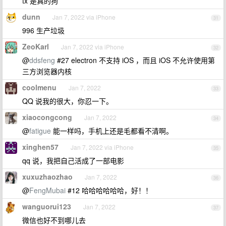
tx 是真的狗
dunn
Jan 7, 2022 via iPhone
31
996 生产垃圾
ZeoKarl
Jan 7, 2022 via iPhone
32
@
ddsfeng
#27 electron 不支持 iOS ，而且 iOS 不允许使用第
三方浏览器内核
coolmenu
Jan 7, 2022
33
QQ 说我的很大，你忍一下。
xiaocongcong
Jan 7, 2022
34
@
fatigue
能一样吗，手机上还是毛都看不清啊。
xinghen57
Jan 7, 2022 via iPhone
35
qq 说，我把自己活成了一部电影
xuxuzhaozhao
Jan 7, 2022
36
@
FengMubai
#12 哈哈哈哈哈哈，好！！
wanguorui123
Jan 7, 2022
37
微信也好不到哪儿去