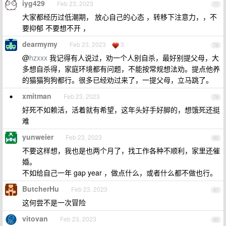
iyg429
Feb 23, 2023
77
大家都经历过低潮期， 放心自己的心态 ，转移下注意力，，不
要抑郁 不要想不开 ，
dearmymy
Feb 23, 2023
3
78
@
hzxxx
我记得有人说过，劝一个人别自杀，最好别提父母，大
多想自杀得，家庭环境都有问题，不能按常规想法劝。提点他养
的猫猫狗狗都行。很多已经劝过来了，一提父母，立马跳了。
xmitman
Feb 23, 2023
79
好死不如赖活，活着就有希望，这年头好手好脚的，想饿死还挺
难
yunweier
Feb 23, 2023
80
不要这样想，我也是也两个月了，找工作各种不顺利，家里还催
婚。
不如给自己一年 gap year ，做点什么，或者什么都不做也行。
ButcherHu
Feb 23, 2023
81
这何尝不是一次冒险
vitovan
Feb 23, 2023
82