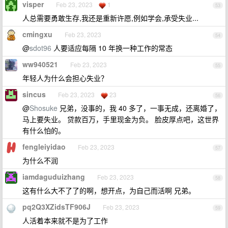
visper
Feb 23, 2023
1
53
人总需要勇敢生存,我还是重新许愿,例如学会,承受失业...
cmingxu
Feb 23, 2023
54
@
sdot96
人要适应每隔 10 年换一种工作的常态
ww940521
Feb 23, 2023
55
年轻人为什么会担心失业？
sincus
Feb 23, 2023
23
56
@
Shosuke
兄弟，没事的，我 40 多了，一事无成，还离婚了，
马上要失业。 贷款百万，手里现金为负。 脸皮厚点吧，这世界
有什么怕的。
fengleiyidao
Feb 23, 2023
57
为什么不润
iamdaguduizhang
Feb 23, 2023
58
这有什么大不了了的啊，想开点，为自己而活啊 兄弟。
pq2Q3XZidsTF906J
Feb 23, 2023
59
人活着本来就不是为了工作