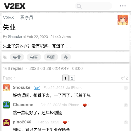
V2EX
程序员
›
失业
By
Shosuke
at Feb 22, 2023 · 21440 views
失业了怎么办？没有积蓄，完蛋了……
失业
完蛋
积蓄
办
166 replies
•
2023-03-29 02:49:49 +08:00
Page 1
1
of 2
2
Shosuke
Feb 22, 2023 via iPhone
OP
1
好绝望啊，想跳下去，一了百了，活着干嘛
Chaconne
Feb 22, 2023 via iPhone
1
2
熬一熬就好了，还年轻别慌
pino2046
Feb 22, 2023
1
3
别慌，可以先领一下失业保险金