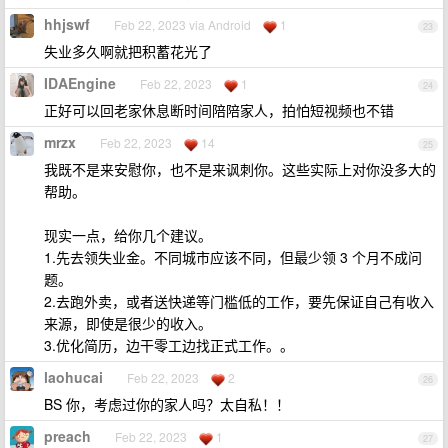
hhjswf
Feb 22, 2023 via Android
1
23
失业多久啊就把积蓄花光了
IDAEngine
Feb 22, 2023
1
24
正好可以回老家休息断时间陪陪家人，拍怕短视频也不错
mrzx
Feb 22, 2023
14
25
我既不是来安慰你，也不是来讽刺你。这些实际上对你没多大的
帮助。
现实一点，给你几个建议。
1.先去领失业金。不同城市应该不同，但最少领 3 个月不成问
题。
2.去跑外卖，或者送快递等门槛低的工作，要先保证自己有收入
来源，即使是很少的收入。
3.优化简历，边干零工边找正式工作。。
laohucai
Feb 22, 2023
2
26
BS 你，考虑过你的家人吗？太自私！！
preach
Feb 22, 2023
1
27