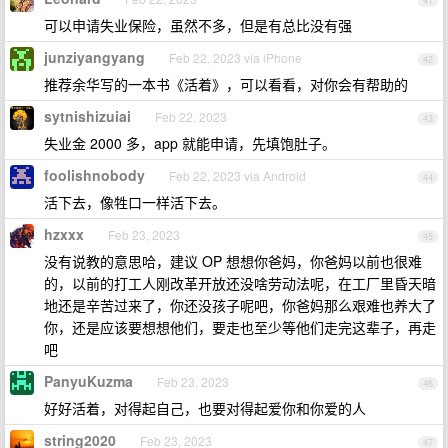
41
可以申请失业保险，虽然不多，但是有总比没有强
junziyangyang
Feb 22, 2023 via iPhone
42
推荐余华写的一本书《活着》，可以看看，对你会有帮助的
sytnishizuiai
Feb 22, 2023
43
失业金 2000 多，app 就能申请，先填饱肚子。
foolishnobody
Feb 22, 2023 via Android
44
活下去，像牲口一样活下去。
hzxxx
Feb 23, 2023
45
没有说教的意思哈，建议 OP 想想你爸妈，你爸妈以前也很难
的，以前的打工人刚改革开放还没啥劳动法呢，在工厂里昏天暗
地还是辛苦过来了，你还没孩子呢吧，你爸妈那么艰难也养大了
你，还是应该要想想他们，要走也至少等他们走完这辈子，再走
吧
PanyuKuzma
Feb 23, 2023
46
好好活着，对得起自己，也要对得起爱你和你爱的人
string2020
Feb 23, 2023
47