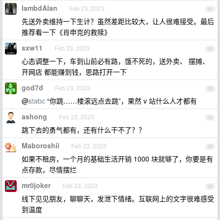
lambdAlan
Feb 23, 2023
91
先送外卖维持一下生计？虽然差距比较大，让人很难接受。最后
推荐看一下《肖申克的救赎》
sxw11
Feb 23, 2023
92
心态调整一下，车到山前必有路，饿不死的，送外卖、 摆摊、
开网店 都能赚到钱，思路打开一下
god7d
Feb 23, 2023
93
@
stabc
“你跳……楼滚远点去跳”，果然 v 站什么人才都有
ashong
Feb 23, 2023
94
跳下去的勇气都有，还有什么干不了？？
Maboroshii
Feb 23, 2023
95
如果不租房，一个月的基础生活开销 1000 块就够了，你要是有
点存款，尽情摆烂
mr0joker
Feb 23, 2023
96
线下见见朋友，聊聊天，发泄下情绪。互联网上的文字很难感受
到温度