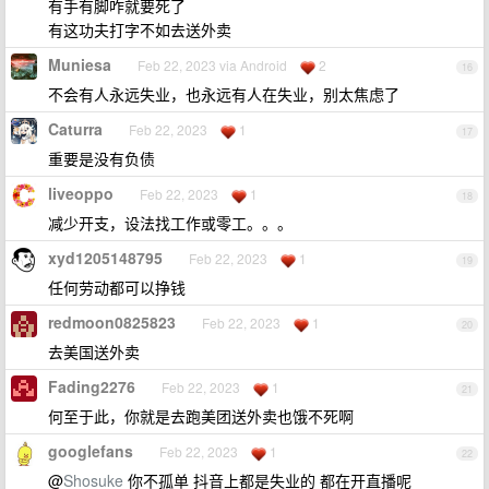
有手有脚咋就要死了
有这功夫打字不如去送外卖
Muniesa
Feb 22, 2023 via Android
2
16
不会有人永远失业，也永远有人在失业，别太焦虑了
Caturra
Feb 22, 2023
1
17
重要是没有负债
liveoppo
Feb 22, 2023
1
18
减少开支，设法找工作或零工。。。
xyd1205148795
Feb 22, 2023
1
19
任何劳动都可以挣钱
redmoon0825823
Feb 22, 2023
1
20
去美国送外卖
Fading2276
Feb 22, 2023
1
21
何至于此，你就是去跑美团送外卖也饿不死啊
googlefans
Feb 22, 2023
1
22
@
Shosuke
你不孤单 抖音上都是失业的 都在开直播呢