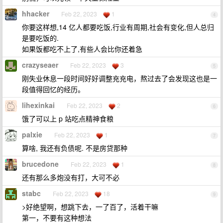
hhacker
Feb 22, 2023
1
4
你要这样想,14 亿人都要吃饭,行业有周期,社会有变化,但人总归
是要吃饭的.
如果饭都吃不上了,有些人会比你还着急
crazyseaer
Feb 22, 2023
3
5
刚失业休息一段时间好好调整充充电，熬过去了会发现这也是一
段值得回忆的经历。
lihexinkai
Feb 22, 2023
2
6
饿了可以上 p 站吃点精神食粮
palxie
Feb 22, 2023
1
7
算啥, 我还有负债呢. 不是房贷那种
brucedone
Feb 22, 2023
1
8
还有那么多炮没有打，大可不必
stabc
Feb 22, 2023
18
9
>好绝望啊，想跳下去，一了百了，活着干嘛
第一，不要有这种想法