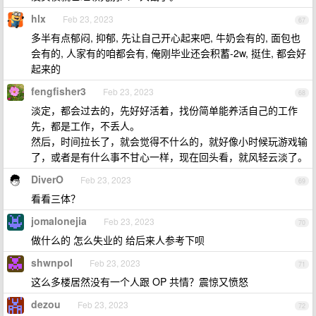
hlx
Feb 23, 2023
67
多半有点郁闷, 抑郁, 先让自己开心起来吧, 牛奶会有的, 面包也
会有的, 人家有的咱都会有, 俺刚毕业还会积蓄-2w, 挺住, 都会好
起来的
fengfisher3
Feb 23, 2023
68
淡定，都会过去的，先好好活着，找份简单能养活自己的工作
先，都是工作，不丢人。
然后，时间拉长了，就会觉得不什么的，就好像小时候玩游戏输
了，或者是有什么事不甘心一样，现在回头看，就风轻云淡了。
DiverO
Feb 23, 2023
69
看看三体？
jomalonejia
Feb 23, 2023
70
做什么的 怎么失业的 给后来人参考下呗
shwnpol
Feb 23, 2023
71
这么多楼居然没有一个人跟 OP 共情？震惊又愤怒
dezou
Feb 23, 2023
72