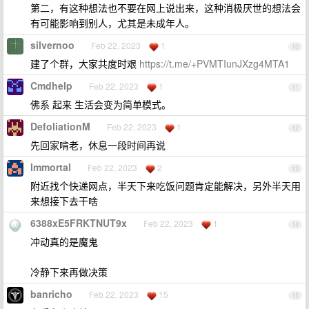
第二，有这种想法也不要在网上说出来，这种消极厌世的想法会
有可能影响到别人，尤其是未成年人。
silvernoo
Feb 22, 2023
1
10
建了个群，大家共度时艰
https://t.me/+PVMTIunJXzg4MTA1
Cmdhelp
Feb 22, 2023
1
11
佛系 起来 生活会变为简单模式。
DefoliationM
Feb 22, 2023
1
12
先回家啃老，休息一段时间再说
lmmortal
Feb 22, 2023
2
13
附近找个快递网点，半天下来吃饭问题肯定能解决，另外半天用
来想接下去干啥
6388xE5FRKTNUT9x
Feb 22, 2023
1
14
冲动真的是魔鬼
冷静下来再做决策
banricho
Feb 22, 2023
15
15