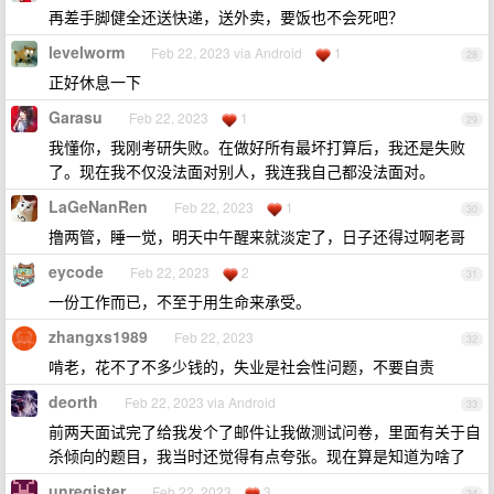
再差手脚健全还送快递，送外卖，要饭也不会死吧？
levelworm
Feb 22, 2023 via Android
1
28
正好休息一下
Garasu
Feb 22, 2023
1
29
我懂你，我刚考研失败。在做好所有最坏打算后，我还是失败
了。现在我不仅没法面对别人，我连我自己都没法面对。
LaGeNanRen
Feb 22, 2023
1
30
撸两管，睡一觉，明天中午醒来就淡定了，日子还得过啊老哥
eycode
Feb 22, 2023
2
31
一份工作而已，不至于用生命来承受。
zhangxs1989
Feb 22, 2023
32
啃老，花不了不多少钱的，失业是社会性问题，不要自责
deorth
Feb 22, 2023 via Android
33
前两天面试完了给我发个了邮件让我做测试问卷，里面有关于自
杀倾向的题目，我当时还觉得有点夸张。现在算是知道为啥了
unregister
Feb 22, 2023
3
34