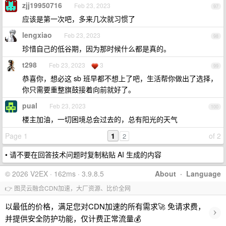
zjj19950716
Feb 23, 2023
97
应该是第一次吧，多来几次就习惯了
lengxiao
Feb 23, 2023
98
珍惜自己的低谷期，因为那时候什么都是真的。
t298
Feb 23, 2023
3
99
恭喜你，想必这 sb 班早都不想上了吧，生活帮你做出了选择，
你只需要重整旗鼓接着向前就好了。
pual
Feb 23, 2023
100
楼主加油，一切困境总会过去的，总有阳光的天气
Page 1
1
of 2
2
• 请不要在回答技术问题时复制粘贴 AI 生成的内容
© 2026 V2EX · 162ms · 3.9.8.5
About
·
Language
👉 图灵云融合CDN加速，大厂资源、比价全网
以最低的价格，满足您对CDN加速的所有需求🚀 免请求费，
›
并提供安全防护功能，仅计费正常流量💰