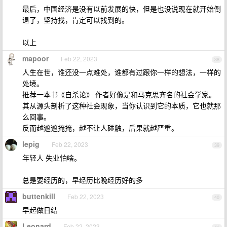
最后，中国经济是没有以前发展的快，但是也没说现在就开始倒
退了，坚持找，肯定可以找到的。
以上
mapoor
Feb 22, 2023
38
人生在世，谁还没一点难处，谁都有过跟你一样的想法，一样的
处境。
推荐一本书《自杀论》 作者好像是和马克思齐名的社会学家。
其从源头剖析了这种社会现象，当你认识到它的本质，它也就那
么回事。
反而越遮遮掩掩，越不让人碰触，后果就越严重。
lepig
Feb 22, 2023
39
年轻人 失业怕啥。
总是要经历的，早经历比晚经历好的多
buttenkill
Feb 22, 2023
40
早起做日结
Leonard
Feb 22, 2023