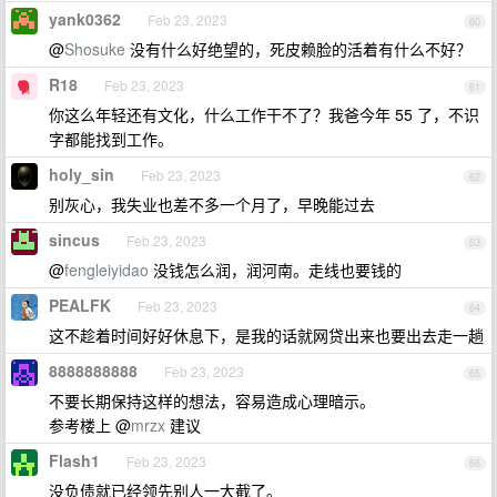
yank0362
Feb 23, 2023
60
@
Shosuke
没有什么好绝望的，死皮赖脸的活着有什么不好？
R18
Feb 23, 2023
61
你这么年轻还有文化，什么工作干不了？我爸今年 55 了，不识
字都能找到工作。
holy_sin
Feb 23, 2023
62
别灰心，我失业也差不多一个月了，早晚能过去
sincus
Feb 23, 2023
63
@
fengleiyidao
没钱怎么润，润河南。走线也要钱的
PEALFK
Feb 23, 2023
64
这不趁着时间好好休息下，是我的话就网贷出来也要出去走一趟
8888888888
Feb 23, 2023
65
不要长期保持这样的想法，容易造成心理暗示。
参考楼上 @
mrzx
建议
Flash1
Feb 23, 2023
66
没负债就已经领先别人一大截了。