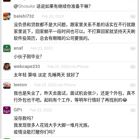
@
Shosuke
话说如果有继续你准备干嘛？
baishi732
Feb 23, 2023
48
没负债和贷款都不是大问题，跟家里关系不差的话实在不行就跟
家里说下，回家躺平一段时间也可以。不打算回家就坚持天天刷
软件投简历，总会有眼瞎的公司要我的。
anaf
Feb 23, 2023
49
小伙子刚毕业？
webcape233
Feb 23, 2023 via iPhone
50
太年轻 算啥 淡定 先睡两天 就好了
leeton
Feb 23, 2023 via iPhone
51
我也是失业了，昨天去面试，面试机会很少，还是个外包，真不
行外包也干吧。起码有个工作，等明年行情好了再找别的😂
GP1
Feb 23, 2023
52
没存款吗？
我发现很多人花钱大手大脚一堆月光族。
疫情没能打醒你们吗？