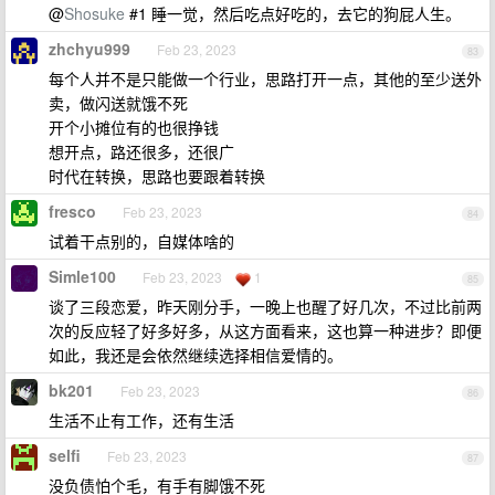
@
Shosuke
#1 睡一觉，然后吃点好吃的，去它的狗屁人生。
zhchyu999
Feb 23, 2023
83
每个人并不是只能做一个行业，思路打开一点，其他的至少送外
卖，做闪送就饿不死
开个小摊位有的也很挣钱
想开点，路还很多，还很广
时代在转换，思路也要跟着转换
fresco
Feb 23, 2023
84
试着干点别的，自媒体啥的
Simle100
Feb 23, 2023
1
85
谈了三段恋爱，昨天刚分手，一晚上也醒了好几次，不过比前两
次的反应轻了好多好多，从这方面看来，这也算一种进步？即便
如此，我还是会依然继续选择相信爱情的。
bk201
Feb 23, 2023
86
生活不止有工作，还有生活
selfi
Feb 23, 2023
87
没负债怕个毛，有手有脚饿不死