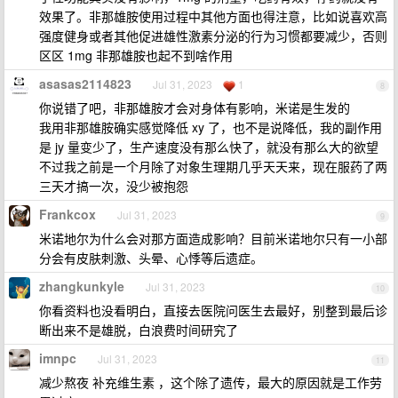
效果了。非那雄胺使用过程中其他方面也得注意，比如说喜欢高
强度健身或者其他促进雄性激素分泌的行为习惯都要减少，否则
区区 1mg 非那雄胺也起不到啥作用
asasas2114823
Jul 31, 2023
1
8
你说错了吧，非那雄胺才会对身体有影响，米诺是生发的
我用非那雄胺确实感觉降低 xy 了，也不是说降低，我的副作用
是 jy 量变少了，生产速度没有那么快了，就没有那么大的欲望
不过我之前是一个月除了对象生理期几乎天天来，现在服药了两
三天才搞一次，没少被抱怨
Frankcox
Jul 31, 2023
9
米诺地尔为什么会对那方面造成影响？目前米诺地尔只有一小部
分会有皮肤刺激、头晕、心悸等后遗症。
zhangkunkyle
Jul 31, 2023
10
你看资料也没看明白，直接去医院问医生去最好，别整到最后诊
断出来不是雄脱，白浪费时间研究了
imnpc
Jul 31, 2023
11
减少熬夜 补充维生素 ，这个除了遗传，最大的原因就是工作劳