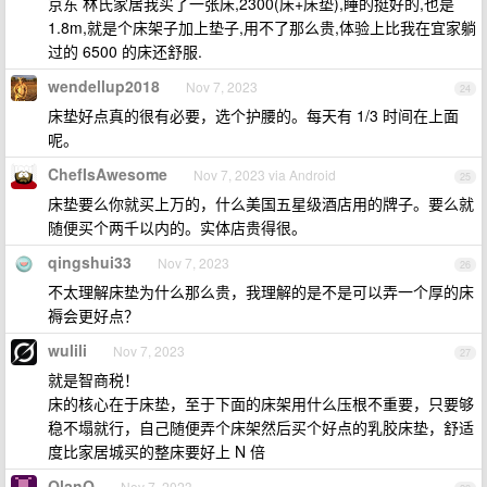
京东 林氏家居我买了一张床,2300(床+床垫),睡的挺好的,也是
1.8m,就是个床架子加上垫子,用不了那么贵,体验上比我在宜家躺
过的 6500 的床还舒服.
wendellup2018
Nov 7, 2023
24
床垫好点真的很有必要，选个护腰的。每天有 1/3 时间在上面
呢。
ChefIsAwesome
Nov 7, 2023 via Android
25
床垫要么你就买上万的，什么美国五星级酒店用的牌子。要么就
随便买个两千以内的。实体店贵得很。
qingshui33
Nov 7, 2023
26
不太理解床垫为什么那么贵，我理解的是不是可以弄一个厚的床
褥会更好点？
wulili
Nov 7, 2023
27
就是智商税！
床的核心在于床垫，至于下面的床架用什么压根不重要，只要够
稳不塌就行，自己随便弄个床架然后买个好点的乳胶床垫，舒适
度比家居城买的整床要好上 N 倍
QlanQ
Nov 7, 2023