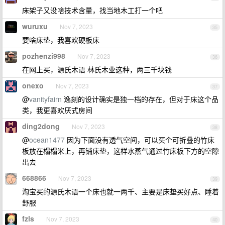
床架子又没啥技术含量，找当地木工打一个吧
wuruxu
Nov 7, 2023
35
要啥床垫，我喜欢硬板床
pozhenzi998
Nov 7, 2023
36
在网上买，源氏木语 林氏木业这种，两三千块钱
onexo
Nov 7, 2023
37
@
vanityfairn
逸刻的设计确实是独一档的存在，但对于床这个品
类，我更喜欢厌式房间
ding2dong
Nov 7, 2023
38
@
ocean1477
因为下面没有透气空间，可以买个可折叠的竹床
板放在榻榻米上，再铺床垫，这样水蒸气通过竹床板下方的空隙
出去
668866
Nov 7, 2023
39
淘宝买的源氏木语一个床也就一两千、主要是床垫买好点、睡着
舒服
fzls
Nov 7, 2023
40