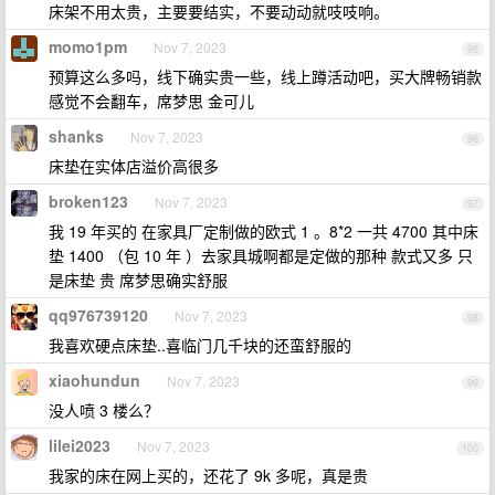
床架不用太贵，主要要结实，不要动动就吱吱响。
momo1pm
Nov 7, 2023
95
预算这么多吗，线下确实贵一些，线上蹲活动吧，买大牌畅销款
感觉不会翻车，席梦思 金可儿
shanks
Nov 7, 2023
96
床垫在实体店溢价高很多
broken123
Nov 7, 2023
97
我 19 年买的 在家具厂定制做的欧式 1 。8*2 一共 4700 其中床
垫 1400 （包 10 年 ）去家具城啊都是定做的那种 款式又多 只
是床垫 贵 席梦思确实舒服
qq976739120
Nov 7, 2023
98
我喜欢硬点床垫..喜临门几千块的还蛮舒服的
xiaohundun
Nov 7, 2023
99
没人喷 3 楼么？
lilei2023
Nov 7, 2023
100
我家的床在网上买的，还花了 9k 多呢，真是贵