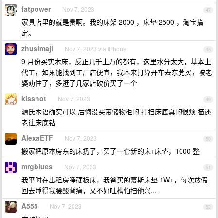
fatpower
Nov 7, 2023
47
家具店里的就是贵啊。我的床架 2000 ，床垫 2500 ，淘宝搞
定。
zhusimaji
Nov 7, 2023 via iPhone
48
9 月份买实木床，反正几千上万的都有，这里水分太大，基本上
代工，如果能找到工厂店便宜，我本来打算开车去东莞买，被老
婆劝住了，多逛了几家店砍价买了一个
kisshot
Nov 7, 2023
49
源氏木语确实可以 后悔没买带储物柜的 打扫床底真的很烦 猫还
老往床底钻
AlexaETF
Nov 7, 2023
50
搬家把原本房东的床扔了，买了一套新的床+床垫，1000 整
mrgblues
Nov 7, 2023
51
我平时在出租房睡硬板床，我爸买的慕斯床垫 1W+，每次放假
回去睡得我腰酸背痛，又不好吐槽怕扫他兴...
A555
Nov 7, 2023
52