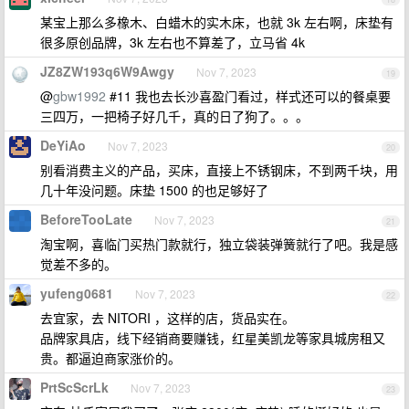
某宝上那么多橡木、白蜡木的实木床，也就 3k 左右啊，床垫有
很多原创品牌，3k 左右也不算差了，立马省 4k
JZ8ZW193q6W9Awgy
Nov 7, 2023
19
@
gbw1992
#11 我也去长沙喜盈门看过，样式还可以的餐桌要
三四万，一把椅子好几千，真的日了狗了。。。
DeYiAo
Nov 7, 2023
20
别看消费主义的产品，买床，直接上不锈钢床，不到两千块，用
几十年没问题。床垫 1500 的也足够好了
BeforeTooLate
Nov 7, 2023
21
淘宝啊，喜临门买热门款就行，独立袋装弹簧就行了吧。我是感
觉差不多的。
yufeng0681
Nov 7, 2023
22
去宜家，去 NITORI ，这样的店，货品实在。
品牌家具店，线下经销商要赚钱，红星美凯龙等家具城房租又
贵。都逼迫商家涨价的。
PrtScScrLk
Nov 7, 2023
23