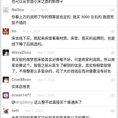
也可以买京造小米之类的新牌子
Neillou
Nov 7, 2023
67
你看上万的说明了你的预算是充足的, 我买 3000 左右的,我感觉
挺不错的
bn
Nov 7, 2023
68
床去线下买，掀起来床垫看看材质。床垫，我买的品牌的，也是
线下睡了后挑选的。
AlexaZhou
Nov 7, 2023
69
贵又软的席梦思床垫其实对脊椎不好，只是商家利润高，所以商
家会推这个。按我之前从医生了解到的信息，其实棕榈垫就够
了，不用整那么多复杂的，花了大价钱钱反而对健康没有好处
CruelMoon
Nov 7, 2023
70
实体店很贵
ocean1477
Nov 7, 2023
71
@
ding2dong
这么整不如直接买个普通床了
neH
Nov 7, 2023
72
去年正好给家里买过比较多的家具有以下的建议：