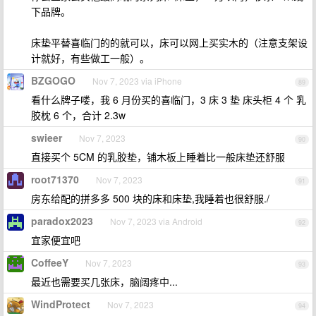
下品牌。
床垫平替喜临门的的就可以，床可以网上买实木的（注意支架设
计就好，有些做工一般）。
BZGOGO
Nov 7, 2023 via iPhone
89
看什么牌子喽，我 6 月份买的喜临门，3 床 3 垫 床头柜 4 个 乳
胶枕 6 个，合计 2.3w
swieer
Nov 7, 2023
90
直接买个 5CM 的乳胶垫，铺木板上睡着比一般床垫还舒服
root71370
Nov 7, 2023
91
房东给配的拼多多 500 块的床和床垫,我睡着也很舒服./
paradox2023
Nov 7, 2023 via Android
92
宜家便宜吧
CoffeeY
Nov 7, 2023
93
最近也需要买几张床，脑阔疼中...
WindProtect
Nov 7, 2023
94