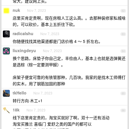
常大，建议网上买。
nuk
Nov 7, 2023
62
店里买肯定贵啊，现在房租人工这么高。。去那种装修家私城啥
的，可以砍价，基本上五折往下砍。
radicalshu
Nov 7, 2023
63
你随便找找其他渠道都是门店价格 4 ～ 5 折左右。
liuxingdeyu
Nov 7, 2023
64
换个思路，床垫子你自己定，丰俭由人，基本上也就是选弹簧还
是选棕（棕一定要测甲醛）。
床架子便宜可靠的有铁管那种，几百块。我家的是找木工师傅打
的实木，用了钢筋加固的那种
tkHello
Nov 7, 2023
65
转行方向·木工+1
18k
Nov 7, 2023
66
线下店里肯定贵的，淘宝买就好了啊，双十一还有活动
淘宝买雅兰 喜临门 爱舒之类的国产的都可以