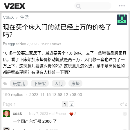
V2EX
生活
›
现在买个床入门的就已经上万的价格了
吗？
By
eggt
at Nov 7, 2023 · 19657 views
10 多年没买过家居了，最近要买个 1.8 的床，去了一些稍微品牌家具
店，看了下床架加床垫价格动辄就是两三万，入门款一套也达到了一
万上下，这玩意儿要这么贵的吗？这玩意儿怎么选，是不是高价位的
都是智商税啊？有没有人科普一下啊？
玩意儿
下床架
入门
床垫
190 replies
•
2023-11-15 13:58:12 +08:00
Page 1
1
of 2
2
cssk
Nov 7, 2023 via iPhone
2
1
一个国产台灯都 2000 了