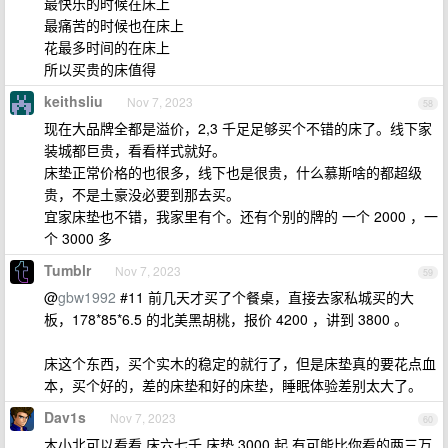
最快乐的时候在床上
最痛苦的时候也在床上
花最多时间的在床上
所以买贵的床值得
keithsliu
Nov 7, 2023
58
现在大品牌全都是溢价，2,3 千足足够买个不错的床了。线下家
装城都巨贵，看看样式就好。
床垫正常价格的也很多，线下也是很贵，什么慕斯啥的都超级
贵，不是土豪没必要到那去买。
宜家床垫也不错，我家里有个。还有个别的牌的 一个 2000 ，一
个 3000 多
Tumblr
Nov 7, 2023
59
@
gbw1992
#11 前几天才买了个餐桌，直接去家私城买的大
板，178*85*6.5 的北美黑胡桃，报价 4200 ，讲到 3800 。
床这个东西，买个实木的稳定的就行了，但是床垫真的要花点血
本，买个好的，差的床垫和好的床垫，睡眠体验差别太大了。
Dav1s
Nov 7, 2023
60
木小北可以看看 床六七千 床垫 3000 起 有可能比你看的两三万