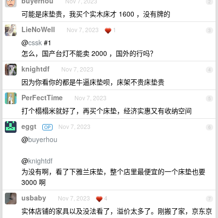
buyerhou
Nov 7, 2023
2
可能是床垫贵，我买个实木床才 1600 ，没有牌的
LieNoWell
Nov 7, 2023
1
3
@
cssk
#1
怎么，国产台灯不能卖 2000 ，国外的行吗？
knightdf
Nov 7, 2023
4
因为你看你的都是牛逼床垫呗，床架不贵床垫贵
PerFectTime
Nov 7, 2023
5
打个榻榻米就好了，再买个床垫，经济实惠又有收纳空间
eggt
Nov 7, 2023
OP
6
@
buyerhou
@
knightdf
为没有啊，看了下雅兰床垫，整个店里最便宜的一个床垫也要
3000 啊
usbaby
Nov 7, 2023
4
7
实体店铺的家具以及没法看了，溢价太多了。刚搬了家，京东京