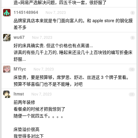
造+网易严选解决问题，四五千块一套，很舒服了
1145148964
Nov 7, 2023
8
品牌家具店本来就是专门面向富人的。和 apple store 的钢化膜
差不多
wu67
Nov 7, 2023
9
好的床具确实贵. 但这个价格也有点离谱...
讲真的有些几千上万的, 睡起来还没几十上百块钱的编写折叠床
舒服...
MYlyc
Nov 7, 2023
10
床垫贵，要是预算够，席梦思、舒达、丝涟这 3 个牌子里看。
预算不够喜临门也不是不能睡，对吧
ltmst
Nov 7, 2023
11
前两年装修
看餐桌的时候才把我惊到了
随便一个就四五千。。。。
床垫溢价很高
我觉得多对比下