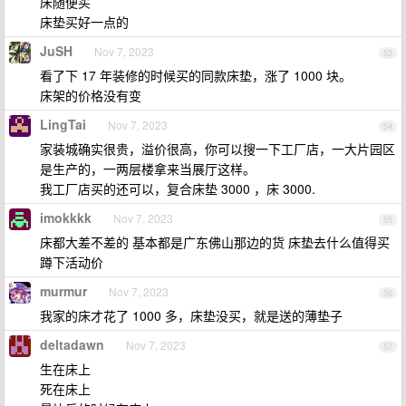
床随便买
床垫买好一点的
JuSH
Nov 7, 2023
53
看了下 17 年装修的时候买的同款床垫，涨了 1000 块。
床架的价格没有变
LingTai
Nov 7, 2023
54
家装城确实很贵，溢价很高，你可以搜一下工厂店，一大片园区
是生产的，一两层楼拿来当展厅这样。
我工厂店买的还可以，复合床垫 3000 ，床 3000.
imokkkk
Nov 7, 2023
55
床都大差不差的 基本都是广东佛山那边的货 床垫去什么值得买
蹲下活动价
murmur
Nov 7, 2023
56
我家的床才花了 1000 多，床垫没买，就是送的薄垫子
deltadawn
Nov 7, 2023
57
生在床上
死在床上