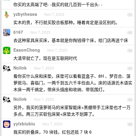
你买的太高端了吧- -我买的就几百到一千出头- -
yzbythesea
Nov 7, 2023
41
实木的贵，不行就买胶合板那种。睡着肯定是没区别的。
6167
Nov 7, 2023
42
去这种家具床买床，基本就是你掏钱得个床，给门店再送个床
EasonCheng
Nov 7, 2023
43
大清早就亡了，现在是互联网时代
Nolink
Nov 7, 2023
44
看你买什么床和床垫，床垫可以看看蓝盒子、8H 、梦百合、菠
萝斑马、喜临门，一两千到五六千丰俭由人。床的话源氏木语实
木床一两千搞定，带床头插座和收纳、带氛围灯。
Nolink
Nov 7, 2023
45
另外，我买的菠萝斑马的米家智能床+黑绷带手工床垫也才一万
多点。两三万买软包床架+床垫太不划算了。
yylxbiubiu
Nov 7, 2023
46
我买的折叠床，70 块钱，红包还抵 7 块 6