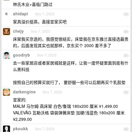
林氏木业+喜临门路过
shidapi
Nov 7, 2023
79
家具溢价挺高，直接宜家买吧
chejy
Nov 7, 2023
80
床架我买京造的，我感觉很结实，床垫我在京东雅兰直接选最贵
的，后面发现其实也就那样，京东买个 2000 差不多了
goodryb
Nov 7, 2023
81
去一些家居店或者家居城就是这样，让我一度怀疑里面到底有什
么黑科技
按照自己的预算买就行了， 要舒服一些可以后期再买个乳胶垫
darkengine
Nov 7, 2023
82
宜家的:
MALM 马尔姆 高床架 白色/鲁瑞 180x200 厘米 ¥1,499.00
VALEVÅG 瓦勒沃格 袋装弹簧床垫 加硬/浅蓝色 180x200 厘米
¥2,299.00
pkoukk
Nov 7, 2023
83