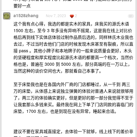
要好一点
a1528zhang
Nov 7, 2023
2
61
这个我有点心得，我选的都是实木的家具，床我买的源氏木语
1500 左右，至今 3 年多没有异响不摇晃，这是我在线上对比价
格后再到线下实体店体验过制作品质后选的，同样林氏木业我也
去过，不过当时去他们门店的时候发现木床甚至有裂痕，所以直
接 pass 。其他小牌子和本地牌子的一般来说质量会更好，木头
的坚硬程度和厚实程度比起源氏木语的都要高一个档次，当然价
格也是，普遍在 3000 到 5000 左右，部分高端的在一万以上，
当然这种的谈价空间也大，那就看自己本事了。
至于床垫我也是在各国内外厂商的门店都睡过，从一千到 两三
万的床垫，从体感上来说独立弹簧的体验对普通人来说就很够用
了，两三万的体验确实更好，但是更好的那一部分我觉得不至于
让我套那么多钱来买。最终我在网上下单了门店同款的喜临门的
床垫，1700 左右，也是到现在没有异常，睡起来合适。
建议不要在家具城直接定，去体验一下就够，线上线下的差价非