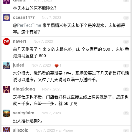
28
林氏木业的床不能睡么？
ocean1477
Nov 7, 2023
29
@
PerFectTime
家里榻榻米冬天床垫下全是冷凝水，床垫都得
霉。这个有解？
naver1
Nov 7, 2023
30
前几天刚买了 1 米 5 的床跟床垫，床 全友家居的 500 ，床垫 香
港海马蓝盒子 600
juded
Nov 7, 2023
1
31
水分很大，我妈看的慕斯要 1w+，现场没买过了几天销售打电话
说可以送床，又过了几天说可以满一万送四千。
ding2dong
Nov 7, 2023
32
芝华仕床也不贵，门店看好样式直接去线上购买就是了，皮床也
就三千多，床垫一千多，就 ok 了啊
vanityfairn
Nov 7, 2023
33
没人推荐逸刻吗
aliezoip
Nov 7, 2023 via iPhone
34