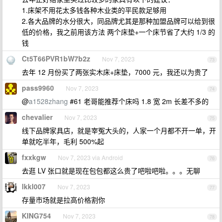
1.床架不用花太多钱各种木业类的平民款足够用
2.各大品牌的水分很大，同品牌尤其是那种加盟品牌可以给到很
低的价格，我之前用该方法 两个床垫+一个床节省了大约 1/3 的
钱
Ct5T66PVR1bW7b2z
Nov 7, 2023
73
去年 12 月份买了两张实木床+床垫，7000 元，我还以为贵了
pass9960
Nov 7, 2023
74
@
a1528zhang
#61 老哥能推荐个床吗 1.8 宽 2m 长差不多的
chevalier
Nov 7, 2023
75
线下品牌家具店，就是宰冤大头的，人家一个月都不开一单，开
单就吃半年，毛利 500%起
fxxkgw
Nov 7, 2023 via Android
76
去逛 LV 张口就是现在包包都这么贵了吧啦吧啦。。。无聊
lkkl007
Nov 7, 2023
77
存量市场就是拉高价格割你
KING754
Nov 7, 2023
78