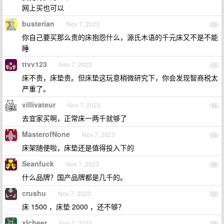
网上买也可以
busterian
Nov 7, 2023
12
你自己要买那么贵的床抱怨什么，源氏木语的千元床又不是不能
睡
ttvv123
Nov 7, 2023
13
床不贵，床垫贵。但床垫这玩意稍微研究下，你会发现智商税太
严重了。
villivateur
Nov 7, 2023
14
去宜家买啊，正常床一两千就够了
MasterofNone
Nov 7, 2023
15
床架随便啦，床垫还是值得投入下的
Seanfuck
Nov 7, 2023
16
什么品牌？国产品牌都是几千的。
crushu
Nov 7, 2023
17
床 1500 ，床垫 2000 ，还不够？
xlcheer
Nov 7, 2023
18