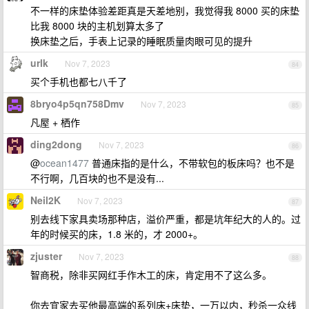
不一样的床垫体验差距真是天差地别，我觉得我 8000 买的床垫
比我 8000 块的主机划算太多了
换床垫之后，手表上记录的睡眠质量肉眼可见的提升
urlk
Nov 7, 2023
84
买个手机也都七八千了
8bryo4p5qn758Dmv
Nov 7, 2023
85
凡屋 + 栖作
ding2dong
Nov 7, 2023
86
@
ocean1477
普通床指的是什么，不带软包的板床吗？也不是
不行啊，几百块的也不是没有...
Neil2K
Nov 7, 2023
87
别去线下家具卖场那种店，溢价严重，都是坑年纪大的人的。过
年的时候买的床，1.8 米的，才 2000+。
zjuster
Nov 7, 2023
88
智商税，除非买网红手作木工的床，肯定用不了这么多。
你去宜家去买他最高端的系列床+床垫，一万以内，秒杀一众线