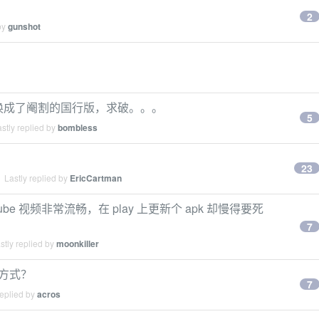
2
by
gunshot
 替换成了阉割的国行版，求破。。。
5
stly replied by
bombless
23
 Lastly replied by
EricCartman
e 视频非常流畅，在 play 上更新个 apk 却慢得要死
7
tly replied by
moonkiller
控方式？
7
replied by
acros