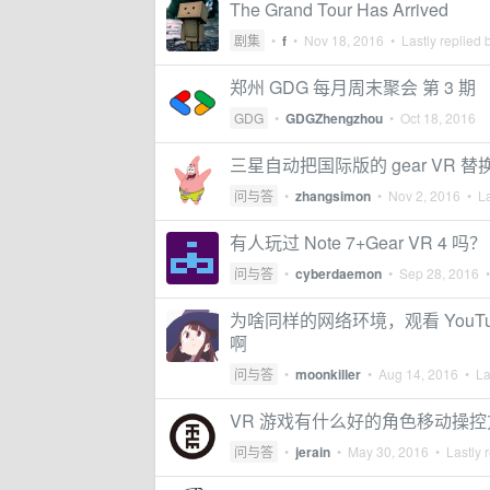
The Grand Tour Has Arrived
剧集
•
f
•
Nov 18, 2016
• Lastly replied 
郑州 GDG 每月周末聚会 第 3 期
GDG
•
GDGZhengzhou
•
Oct 18, 2016
三星自动把国际版的 gear VR
问与答
•
zhangsimon
•
Nov 2, 2016
• La
有人玩过 Note 7+Gear VR 4 吗？
问与答
•
cyberdaemon
•
Sep 28, 2016
•
为啥同样的网络环境，观看 YouTub
啊
问与答
•
moonkiller
•
Aug 14, 2016
• Las
VR 游戏有什么好的角色移动操
问与答
•
jerain
•
May 30, 2016
• Lastly 