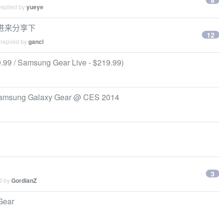
8
replied by
yueye
? 进来分享下
12
 replied by
gancl
.99 / Samsung Gear Live - $219.99)
 Samsung Galaxy Gear @ CES 2014
3
ed by
GordianZ
Gear