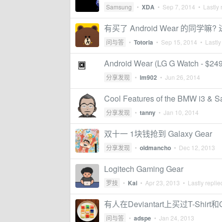
Samsung
•
XDA
•
Sep 7, 2014
• Lastly 
有买了 Android Wear 的同学嘛
问与答
•
Totoria
•
Sep 15, 2014
• Lastly
Android Wear (LG G Watch - $249
分享发现
•
lm902
•
Jun 26, 2014
Cool Features of the BMW i3 &
分享发现
•
tanny
•
Jan 10, 2014
双十一 1块钱抢到 Galaxy Gear
分享发现
•
oldmancho
•
Dec 12, 2013
Logitech Gaming Gear
罗技
•
Kai
•
Apr 23, 2013
• Lastly repli
有人在Deviantart上买过T-Shirt和
问与答
•
adspe
•
Jan 24, 2013