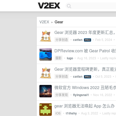
V2EX
Gear
›
Gear 浏览器 2023 年度更
分享创造
•
catfan
•
Feb 5, 2024
• 
PRO
DPReview.com 被 Gear Patr
摄影
•
iugo
•
Aug 16, 2023
• Lastly repl
Gear 浏览器里程碑更新，真正能
分享创造
•
catfan
•
Oct 5, 2023
• L
PRO
微软官方 Windows 2022 丑陋毛
分享发现
•
flyingsnai1
•
Nov 16, 2022
• 
gear 浏览器无法唤起 App 怎么办
iOS
•
t1thshy
•
Aug 3, 2022
• Lastly rep