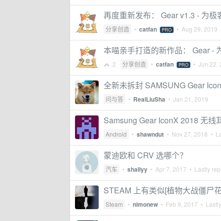
再度重新发布： Gear v1.3 - 为
分享创造
•
catfan
•
Aug 29, 2019
•
PRO
本喵亲手打造的新作品： Gear - 
2
分享创造
•
catfan
•
Jun 22,
PRO
全新未拆封 SAMSUNG Gear Icon
问与答
•
RealLiuSha
•
Jan 21, 2019
Samsung Gear IconX 201
Android
•
shawndut
•
Nov 27, 2018
• La
蒙迪欧和 CRV 选哪个？
汽车
•
shallyy
•
Apr 7, 2017
• Lastly rep
STEAM 上有类似[植物大战僵
Steam
•
nimonew
•
Feb 9, 2017
• Lastly