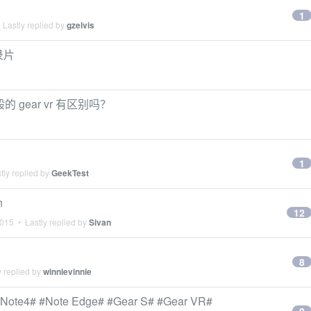
1
Lastly replied by
gzelvis
纪录片
 和一般的 gear vr 有区别吗？
1
tly replied by
GeekTest
n
12
2015
• Lastly replied by
Sivan
8
 replied by
winnievinnie
 #Note Edge# #Gear S# #Gear VR#