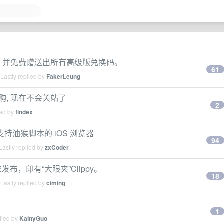
新汇总，并免费赠送出所有高级版兑换码。
61
Lastly replied by
FakerLeung
ol 收购, 现在不会关站了
2
ied by
findex
支持油猴脚本的 iOS 浏览器
94
astly replied by
zxCoder
衣发布，印有“大眼夹”Clippy。
18
Lastly replied by
ciming
1
lied by
KainyGuo