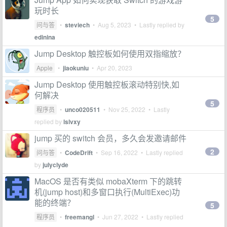
玩时长
5
问与答
•
steviech
•
Aug 5, 2023
• Lastly replied by
edinina
Jump Desktop 触控板如何使用双指缩放？
Apple
•
jiaokuniu
•
Apr 20, 2023
Jump Desktop 使用触控板滚动特别快,如
何解决
5
程序员
•
unco020511
•
Nov 25, 2022
• Lastly
replied by
lslvxy
jump 买的 switch 会员，多久会发邀请邮件
2
问与答
•
CodeDrift
•
Sep 16, 2022
• Lastly replied
by
julyclyde
MacOS 是否有类似 mobaXterm 下的跳转
机(jump host)和多窗口执行(MultiExec)功
能的终端？
5
程序员
•
freemangl
•
Jun 27, 2022
• Lastly replied