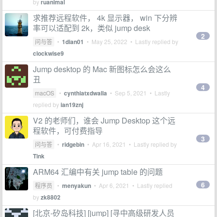
by
ruanimal
求推荐远程软件， 4k 显示器， win 下分辨
率可以适配到 2k，类似 jump desk
2
问与答
•
1dian01
•
May 25, 2022
• Lastly replied by
clockwise9
Jump desktop 的 Mac 新图标怎么会这么
丑
4
macOS
•
cynthiatxdwalla
•
Sep 5, 2021
• Lastly
replied by
ian19znj
V2 的老师们，谁会 Jump Desktop 这个远
程软件，可付费指导
3
问与答
•
ridgebin
•
Apr 16, 2021
• Lastly replied by
Tink
ARM64 汇编中有关 jump table 的问题
6
程序员
•
menyakun
•
Apr 6, 2021
• Lastly replied
by
zk8802
[北京-矽岛科技] [jump] [寻中高级研发人员