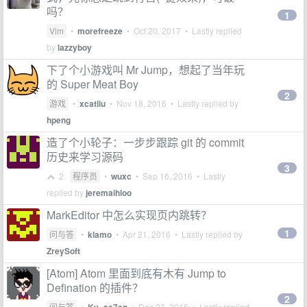
吗？
1
Vim
•
morefreeze
•
Oct 20, 2017
• Lastly replied
by
lazzyboy
下了个小游戏叫 Mr Jump，想起了当年玩
的 Super Meat Boy
2
游戏
•
xcatliu
•
Nov 18, 2016
• Lastly replied by
hpeng
造了个小轮子：一步步跟踪 git 的 commit
历史来学习源码
3
2
程序员
•
wuxc
•
Sep 16, 2016
• Lastly
replied by
jeremaihloo
MarkEditor 中怎么实现页内跳转？
1
问与答
•
klamo
•
Apr 21, 2016
• Lastly replied by
ZreySoft
[Atom] Atom 里面到底有木有 Jump to
Defination 的插件？
2
问与答
•
•
Dec 23, 2015
• Lastly replied