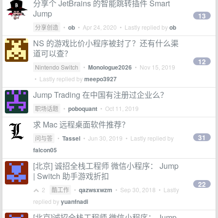
分享个 JetBrains 的智能跳转插件 Smart
Jump
13
分享创造
•
ob
•
Apr 24, 2020
• Lastly replied by
ob
NS 的游戏比价小程序被封了？还有什么渠
道可以查？
12
Nintendo Switch
•
Monologue2026
•
Nov 15, 2019
• Lastly replied by
meepo3927
Jump Trading 在中国有注册过企业么？
职场话题
•
poboquant
•
Oct 11, 2019
求 Mac 远程桌面软件推荐？
31
问与答
•
Tassel
•
Jun 30, 2019
• Lastly replied by
falcon05
[北京] 诚招全栈工程师 微信小程序： Jump
| Switch 助手游戏折扣
22
2
酷工作
•
qazwsxwzm
•
Sep 30, 2018
• Lastly
replied by
yuanfnadi
[北京]诚招全栈工程师 微信小程序： Jump