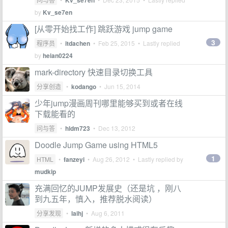
Kv_se7en
by
Kv_se7en
[从零开始找工作] 跳跃游戏 jump game
3
程序员
•
itdachen
•
Feb 25, 2015
• Lastly replied
by
heian0224
mark-directory 快速目录切换工具
分享创造
•
kodango
•
Jun 15, 2014
少年jump漫画周刊哪里能够买到或者在线
下载能看的
问与答
•
hldm723
•
Dec 13, 2012
Doodle Jump Game using HTML5
1
HTML
•
fanzeyi
•
Aug 26, 2012
• Lastly replied by
mudkip
充满回忆的JUMP发展史（还是坑 ，刚八
到九五年，慎入，推荐脱水阅读）
分享发现
•
laihj
•
Aug 6, 2011