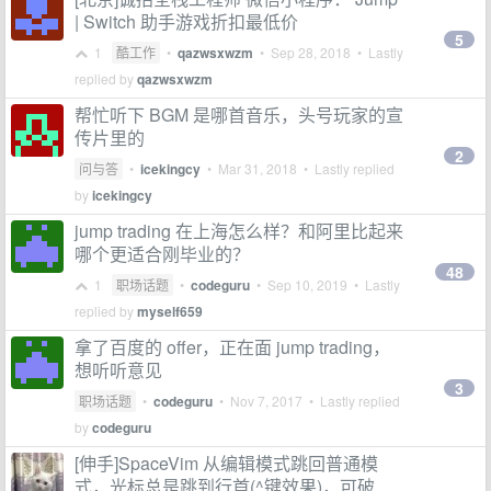
| Switch 助手游戏折扣最低价
5
1
酷工作
•
qazwsxwzm
•
Sep 28, 2018
• Lastly
replied by
qazwsxwzm
帮忙听下 BGM 是哪首音乐，头号玩家的宣
传片里的
2
问与答
•
icekingcy
•
Mar 31, 2018
• Lastly replied
by
icekingcy
jump trading 在上海怎么样？和阿里比起来
哪个更适合刚毕业的？
48
1
职场话题
•
codeguru
•
Sep 10, 2019
• Lastly
replied by
myself659
拿了百度的 offer，正在面 jump trading，
想听听意见
3
职场话题
•
codeguru
•
Nov 7, 2017
• Lastly replied
by
codeguru
[伸手]SpaceVim 从编辑模式跳回普通模
式，光标总是跳到行首(^键效果)，可破