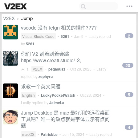
V2EX
Jump
›
vscode 没有 feign 相关的插件????
2
Visual Studio Code
•
5261
•
Jan 9
• Lastly replied
by
5261
你们 V2 刷着刷着会跳
https://www.creati.studio/ 么
20
1
V2EX
•
pegasusz
•
Oct 28, 2025
• Lastly
replied by
zephyru
求教一个英文问题
5
English
•
LuckyPocketWatch
•
Oct 23, 2024
•
Lastly replied by
JaimeLa
Jump Desktop 是 mac 最好用的远程桌面
工具吧？唯一的缺点就是字体显示有点问
题
4
macOS
•
PatrickLe
•
Jun 15, 2024
• Lastly replied