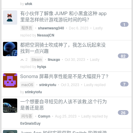
by
ufok
有小伙伴了解像 JUMP 和小黑盒这种 app
里是怎样统计游戏游玩时间的吗？
1
程序员
•
shawnwang340
•
Dec 6, 2023
• Lastly
replied by
NessajCN
都把空洞骑士吹成神了，我怎么玩起来没
找到一点兴趣
82
2
Steam
•
linuxgo
•
Oct 30, 2023
• Lastly
replied by
hylqs
Sonoma 屏幕共享性能是不是大幅提升了?
7
macOS
•
stinkytofu
•
Oct 3, 2023
• Lastly replied
by
stinkytofu
一个想要自寻短见的人该不该救,这个行为
是善还是恶
26
问与答
•
Comyn
•
Aug 25, 2023
• Lastly replied by
0xGnaixEuy
Jump App 如何实现获取 Switch 的游戏游