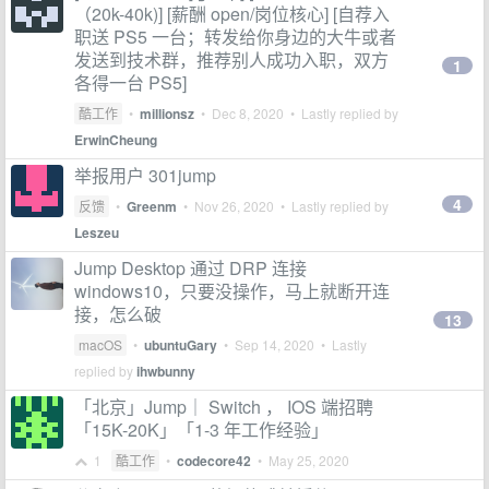
（20k-40k)] [薪酬 open/岗位核心] [自荐入
职送 PS5 一台；转发给你身边的大牛或者
发送到技术群，推荐别人成功入职，双方
1
各得一台 PS5]
酷工作
•
millionsz
•
Dec 8, 2020
• Lastly replied by
ErwinCheung
举报用户 301jump
4
反馈
•
Greenm
•
Nov 26, 2020
• Lastly replied by
Leszeu
Jump Desktop 通过 DRP 连接
windows10，只要没操作，马上就断开连
接，怎么破
13
macOS
•
ubuntuGary
•
Sep 14, 2020
• Lastly
replied by
ihwbunny
「北京」Jump｜ Switch ， IOS 端招聘
「15K-20K」「1-3 年工作经验」
1
酷工作
•
codecore42
•
May 25, 2020